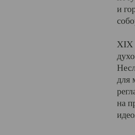
и го
собо
Явл
XIX 
духо
Несл
для 
регл
на п
идео
Поя