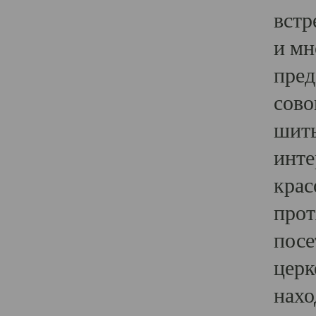
встр
и мн
пред
сово
шить
инте
крас
прот
посе
церк
нахо