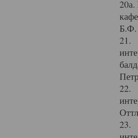
20а.
кафе
Б.Ф. 
21. 
инте
балд
Петр
22. 
инте
Оттл
23. 
инте