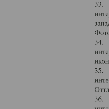
33. 
инте
запа
Фото
34. 
инте
икон
35. 
инте
Оттл
36. 
инте