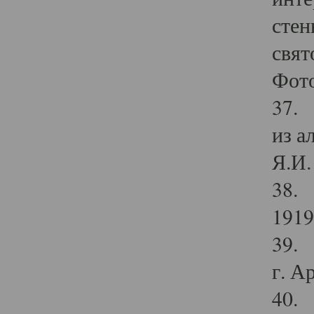
стен
свят
Фото
37. 
из а
Я.И. 
38. 
1919
39. 
г. А
40. 