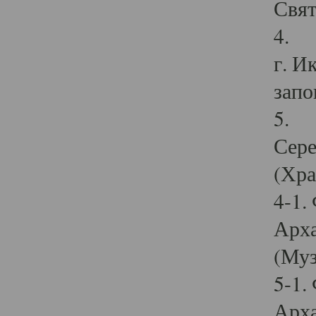
Свят
4. И
г. И
запо
5. И
Сере
(Хра
4-1.
Арха
(Муз
5-1.
Арха