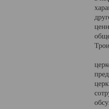
хара
друг
ценн
обще
Трои
Ярк
церк
пред
церк
сотр
обсу