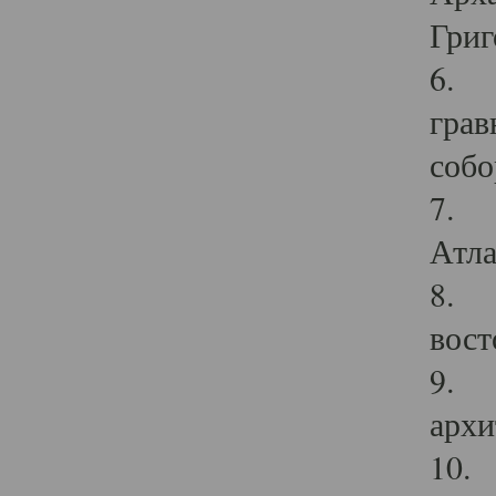
Григ
6. П
грав
собо
7. Г
Атла
8. С
вост
9. С
архи
10. 