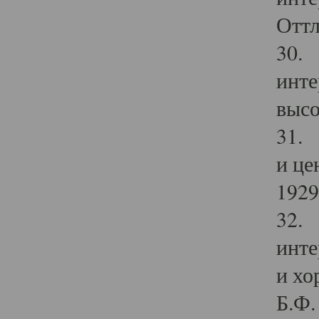
Оттл
30. 
инте
высо
31. 
и це
1929 
32. 
инте
и хо
Б.Ф. 