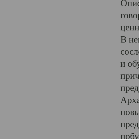
Опис
гово
ценн
В не
сосл
и об
прич
пред
Арха
повы
пред
побу