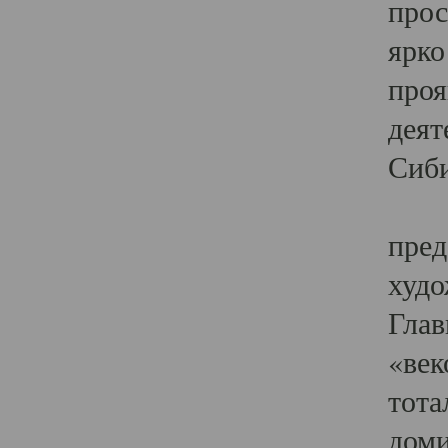
прос
ярко
проя
деят
Сиби
Одн
пред
худо
Глав
«век
тота
доми