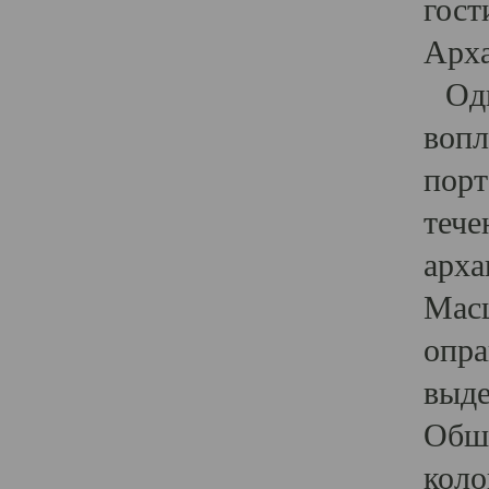
гост
Арха
Один
вопл
порт
тече
арха
Масш
опра
выде
Обши
коло