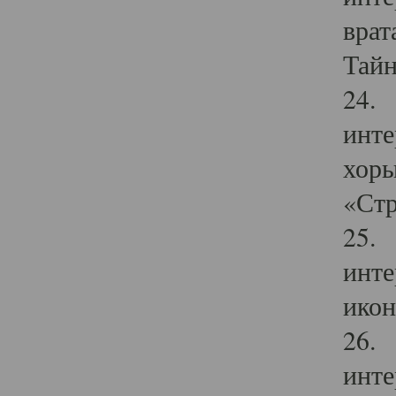
врат
Тайн
24. 
инте
хоры
«Стр
25. 
инте
икон
26. 
инте