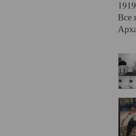
1919
Все 
Арха