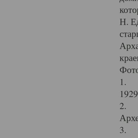
кото
Н. Е
стар
Арха
крае
Фот
1. С
1929 
2. Р
Архе
3. Ф