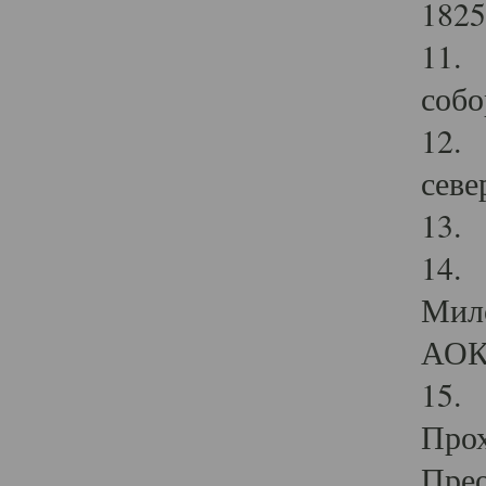
1825
11.
собо
12. 
севе
13.
14. 
Мило
АОК
15. 
Прох
Прео