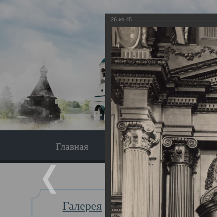
26
из
45
Главная
Экскурсия
Главная
Галерея