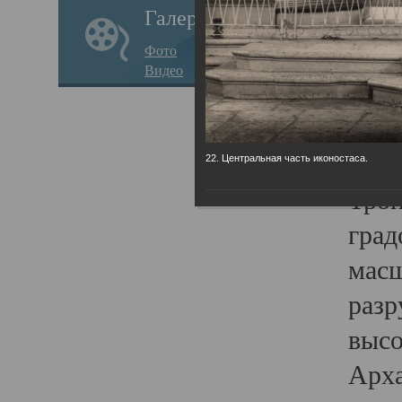
Галерея
годо
Фото
прав
Видео
кафе
Воз
Арха
22. Центральная часть иконостаса.
Трои
град
масш
разр
высо
Арха