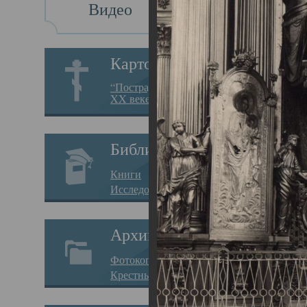
Видео
Св
Картотека
Свя
“Пострадавшие за веру в
XX веке на Севере”
23.12.
Сего
Библиотека
мере
Книги
целе
Исследования
резу
Архив
памя
Фотокопии дел
Арха
Крестные ходы
борь