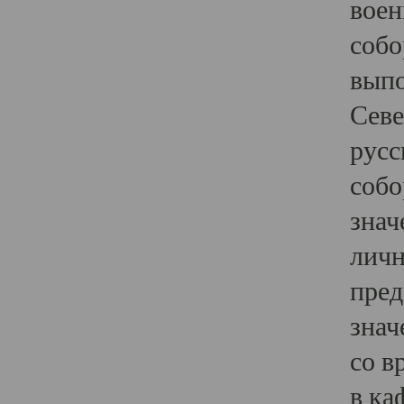
воен
собо
выпо
Севе
русс
собо
знач
личн
пред
знач
со в
в ка