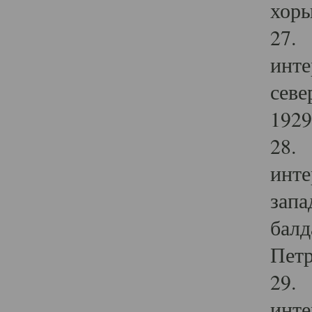
хоры
27. 
инте
севе
1929 
28. 
инте
запа
балд
Петр
29. 
инте