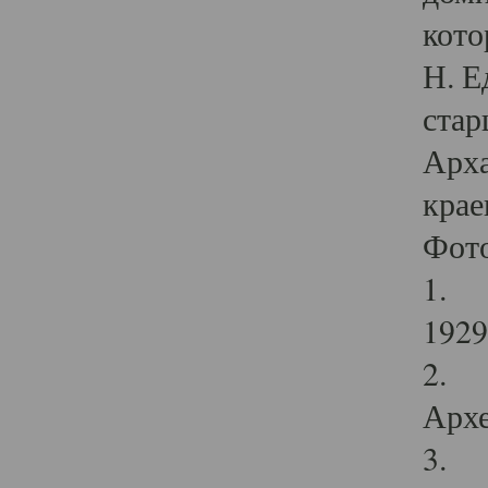
кото
Н. Е
стар
Арха
крае
Фот
1. С
1929 
2. Р
Архе
3. Ф