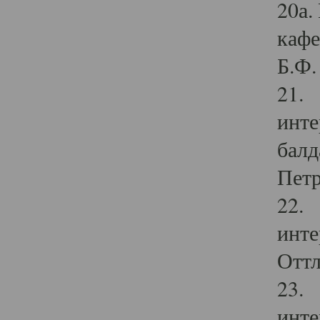
20а.
кафе
Б.Ф. 
21. 
инте
балд
Петр
22. 
инте
Оттл
23. 
инте