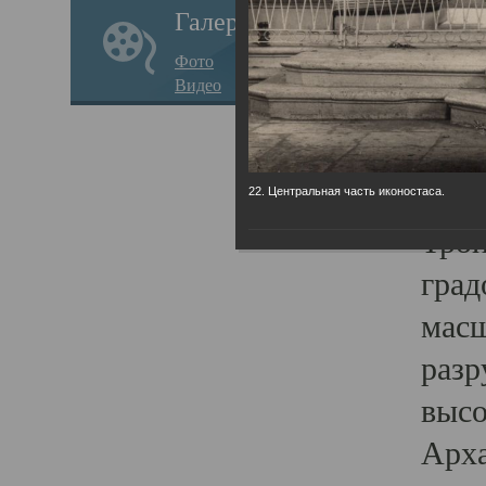
Галерея
годо
Фото
прав
Видео
кафе
Воз
Арха
22. Центральная часть иконостаса.
Трои
град
масш
разр
высо
Арха