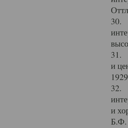
Оттл
30. 
инте
высо
31. 
и це
1929 
32. 
инте
и хо
Б.Ф. 