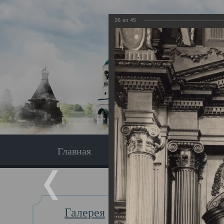
26
из
45
Главная
Экскурсия
Главная
Галерея