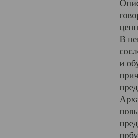
Опис
гово
ценн
В не
сосл
и об
прич
пред
Арха
повы
пред
побу