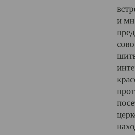
встр
и мн
пред
сово
шить
инте
крас
прот
посе
церк
нахо