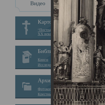
Видео
Св
Картотека
Свя
“Пострадавшие за веру в
XX веке на Севере”
23.12.
Сего
Библиотека
мере
Книги
целе
Исследования
резу
Архив
памя
Фотокопии дел
Арха
Крестные ходы
борь