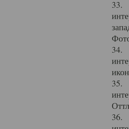
33. 
инте
запа
Фото
34. 
инте
икон
35. 
инте
Оттл
36. 
инте