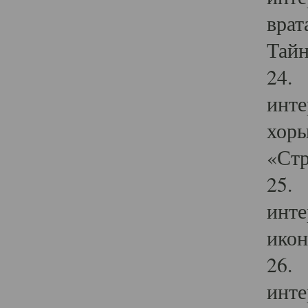
врат
Тайн
24. 
инте
хоры
«Стр
25. 
инте
икон
26. 
инте