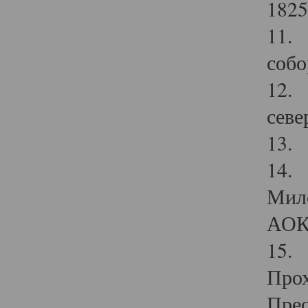
1825
11.
собо
12. 
севе
13.
14. 
Мило
АОК
15. 
Прох
Прео