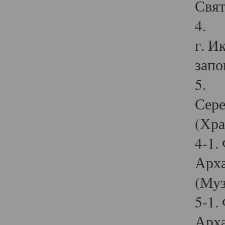
Свят
4. И
г. И
запо
5. И
Сере
(Хра
4-1.
Арха
(Муз
5-1.
Арха