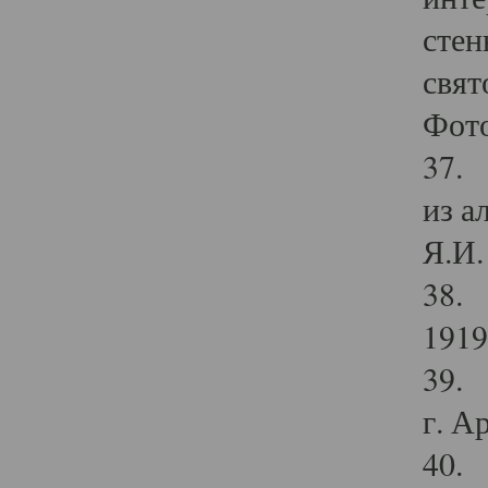
стен
свят
Фото
37. 
из а
Я.И. 
38. 
1919
39. 
г. А
40. 