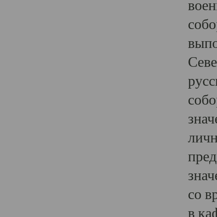
воен
собо
выпо
Севе
русс
собо
знач
личн
пред
знач
со в
в ка