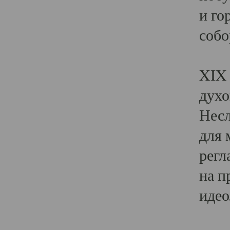
и го
собо
Явл
XIX 
духо
Несл
для 
регл
на п
идео
Поя