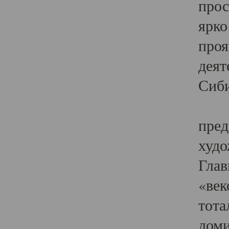
прос
ярко
проя
деят
Сиби
Одн
пред
худо
Глав
«век
тота
доми