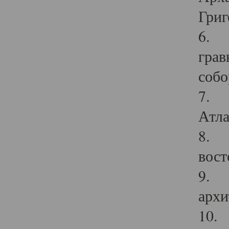
Григ
6. П
грав
собо
7. Г
Атла
8. С
вост
9. С
архи
10. 