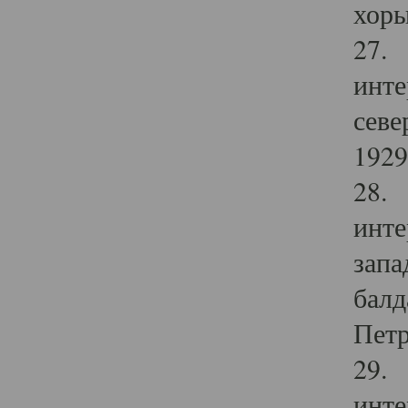
хоры
27. 
инте
севе
1929 
28. 
инте
запа
балд
Петр
29. 
инте