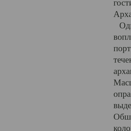
гост
Арха
Один
вопл
порт
тече
арха
Масш
опра
выде
Обши
коло