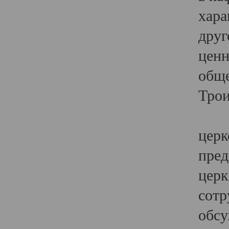
хара
друг
ценн
обще
Трои
Ярк
церк
пред
церк
сотр
обсу