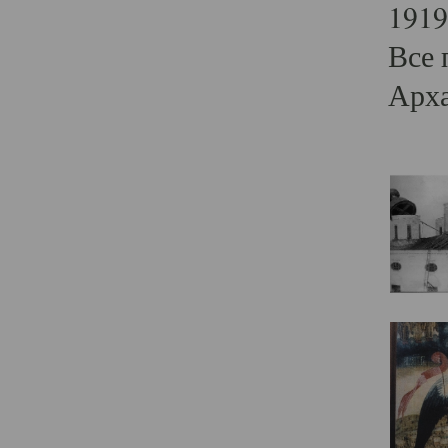
1919
Все 
Арха