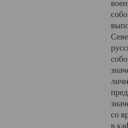
воен
собо
выпо
Севе
русс
собо
знач
личн
пред
знач
со в
в ка