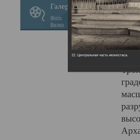
Галерея
годо
Фото
прав
Видео
кафе
Воз
Арха
22. Центральная часть иконостаса.
Трои
град
масш
разр
высо
Арха