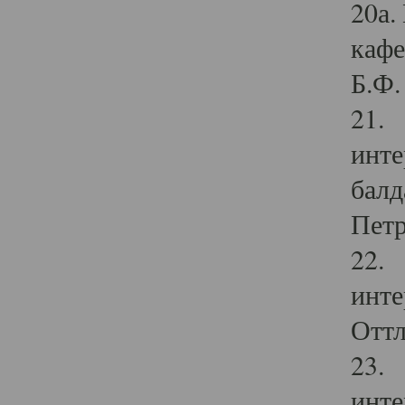
20а.
кафе
Б.Ф. 
21. 
инте
балд
Петр
22. 
инте
Оттл
23. 
инте