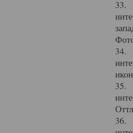
33. 
инте
запа
Фото
34. 
инте
икон
35. 
инте
Оттл
36. 
инте