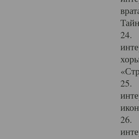
врат
Тайн
24. 
инте
хоры
«Стр
25. 
инте
икон
26. 
инте