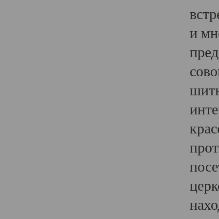
встр
и мн
пред
сово
шить
инте
крас
прот
посе
церк
нахо