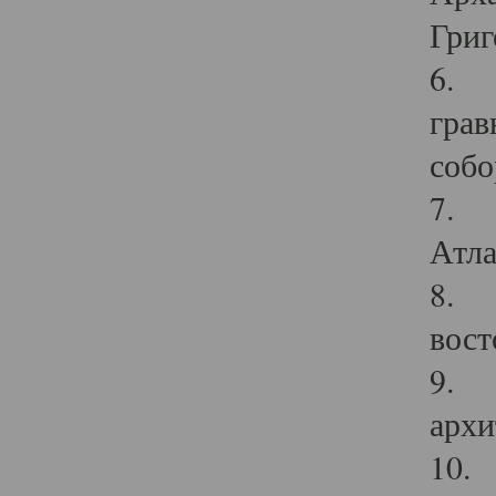
Григ
6. П
грав
собо
7. Г
Атла
8. С
вост
9. С
архи
10. 