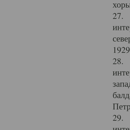
хоры
27. 
инте
севе
1929 
28. 
инте
запа
балд
Петр
29. 
инте