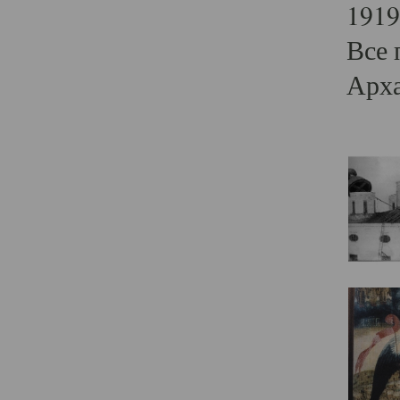
1919
Все 
Арха