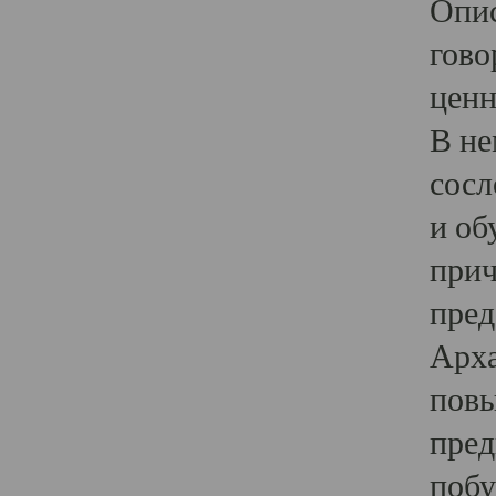
Опис
гово
ценн
В не
сосл
и об
прич
пред
Арха
повы
пред
побу