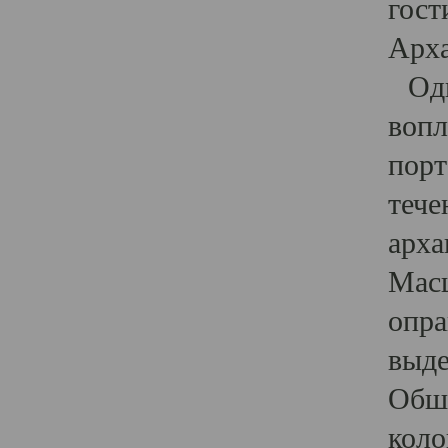
гост
Арха
Один
вопл
порт
тече
арха
Масш
опра
выде
Обши
коло