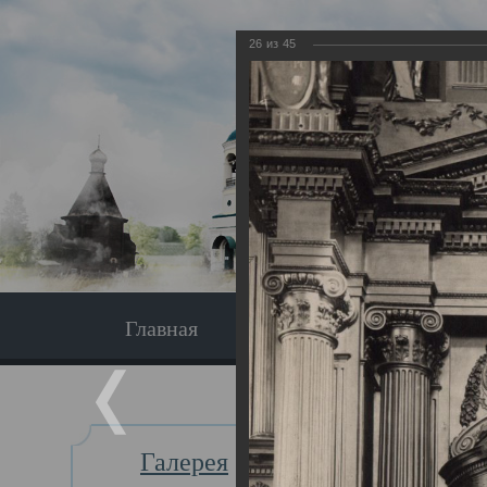
26
из
45
Главная
Экскурсия
Главная
Галерея