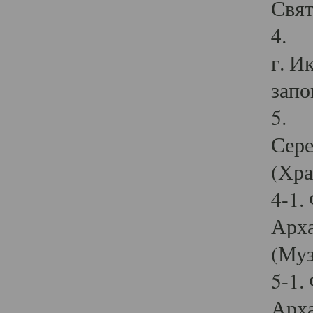
Свят
4. И
г. И
запо
5. И
Сере
(Хра
4-1.
Арха
(Муз
5-1.
Арха