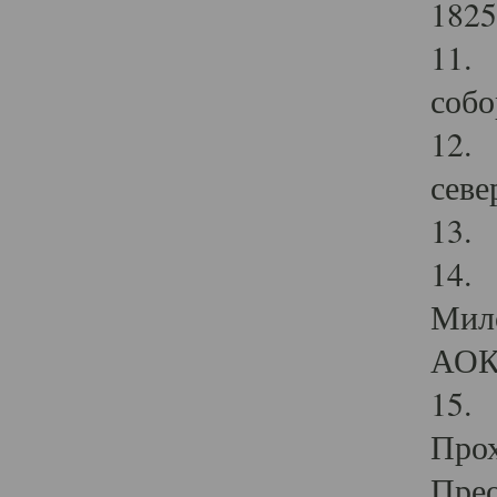
1825
11.
собо
12. 
севе
13.
14. 
Мило
АОК
15. 
Прох
Прео