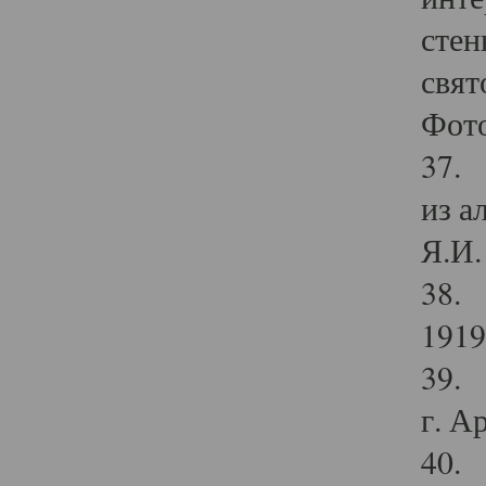
стен
свят
Фото
37. 
из а
Я.И. 
38. 
1919
39. 
г. А
40. 