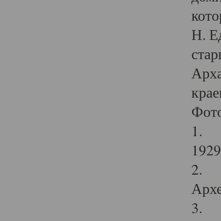
кото
Н. Е
стар
Арха
крае
Фот
1. С
1929 
2. Р
Архе
3. Ф