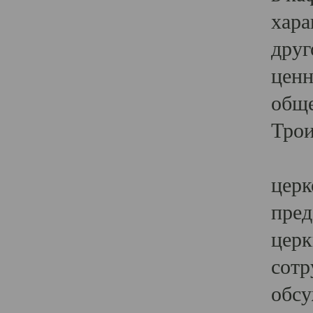
хара
друг
ценн
обще
Трои
Ярк
церк
пред
церк
сотр
обсу