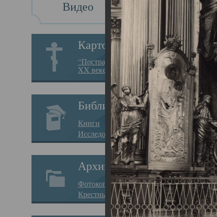
Видео
Св
Картотека
Свя
“Пострадавшие за веру в
XX веке на Севере”
23.12.
Сего
Библиотека
мере
Книги
целе
Исследования
резу
Архив
памя
Фотокопии дел
Арха
Крестные ходы
борь