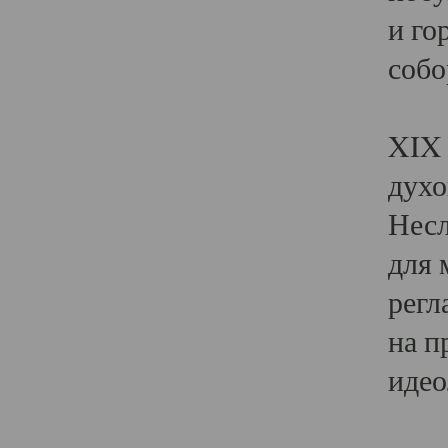
и го
собо
Явл
XIX 
духо
Несл
для 
регл
на п
идео
Поя