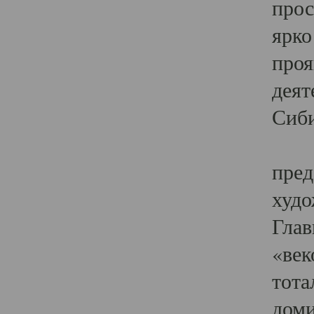
прос
ярко
проя
деят
Сиби
Одн
пред
худо
Глав
«век
тота
доми