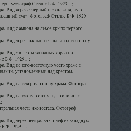
ери. Фотограф Оттлие Б.Ф. 1929 г.;
а. Вид через северный неф на западную
трашный суд». Фотограф Оттлие Б.Ф. 1929
. Вид с амвона на левое крыло первого
а. Вид через южный неф на западную стену
а. Вид с высоты западных хоров на
 Б.Ф. 1929 г.;
а. Вид на юго-восточную часть храма с
дахин, установленный над крестом,
а. Вид на северную стену храма. Фотограф
ра. Вид на южную стену и два опорных
;
тральная часть иконостаса. Фотограф
а. Вид через центральный неф на западную
Б.Ф. 1929 г.;