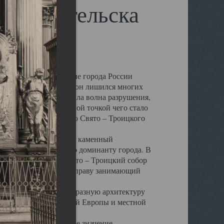
 Архангельска
 чем другие губернские города России
 в результате которых он лишился многих
у Архангельску ударила волна разрушения,
 20 –х годов. Отправной точкой чего стало
нсамбля кафедрального Свято – Троицкого
а, величественный каменный
ю и градостроительную доминанту города. В
оть до разрушения Свято – Троицкий собор
ний Архангельска, по праву занимающий
ртине Архангельска.
 себе яркую и своеобразную архитектуру
ниями России, Западной Европы и местной
вали его кафедральное значение,