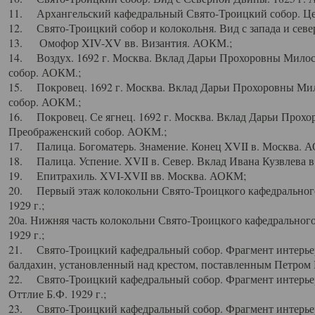
11. Архангельский кафедральный Свято-Троицкий собор. Цен
12. Свято-Троицкий собор и колокольня. Вид с запада и север
13. Омофор XIV-XV вв. Византия. АОКМ.;
14. Воздух. 1692 г. Москва. Вклад Дарьи Прохоровны Мило
собор. АОКМ.;
15. Покровец. 1692 г. Москва. Вклад Дарьи Прохоровны Ми
собор. АОКМ.;
16. Покровец. Се ягнец. 1692 г. Москва. Вклад Дарьи Прох
Преображенский собор. АОКМ.;
17. Палица. Богоматерь. Знамение. Конец XVII в. Москва. 
18. Палица. Успение. XVII в. Север. Вклад Ивана Кузвлева 
19. Епитрахиль. XVI-XVII вв. Москва. АОКМ;
20. Первый этаж колокольни Свято-Троицкого кафедрального
1929 г.;
20а. Нижняя часть колокольни Свято-Троицкого кафедрального
1929 г.;
21. Свято-Троицкий кафедральный собор. Фрагмент интерьер
балдахин, установленный над крестом, поставленным Петром I
22. Свято-Троицкий кафедральный собор. Фрагмент интерьер
Оттлие Б.Ф. 1929 г.;
23. Свято-Троицкий кафедральный собор. Фрагмент интерье