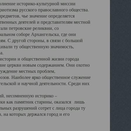
полнение историко-культурной миссии
триотизма русского православного общества.
редметов, чье значение определяется
твенных деятелей и представителям местной
тали петровские реликвии, со
альном соборе Архангельска, где они
м. С другой стороны, в связи с большой
кивали ту общественную значимость,
а.
тории и общественной жизни города
ение церкви новым содержанием. Они охотно
бсуждение местных проблем,
юзов. Наиболее ярко общественное служение
ельской и научной деятельности. Среди них
й, несомненную историко –
ауки как памятник старины, оказался лишь
ьных разрушений сотрет с лица города ту
 на которых держался город и его