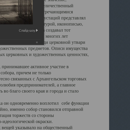
города. Обширный и величественный
ственными нигде не встречающимися
 символических инкрустаций представлял
 с живописью, скульптурой, иконописью,
ьер Троицкого храма создавал тот
Слайд-шоу:
обора, на протяжении многих лет
ице, библиотеке, среди церковной утвари
удожественных предметов. Описи имущества
ьных церковных и художественных ценностях,
, принимавшее активное участие в
собора, причем не только
 тесно связанных с Архангельском торговых
толюбия предпринимателей, а главное
во благо своего края и города и стало
 он одновременно воплотил себе функции
айно, именно собор становился отправной
тация торжеств со стороны
-идеологической окраски.
вещей указывало на общественный