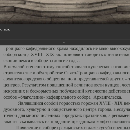
заслуженно выделяя из многочисленных культовых построек 
иконостас украшенный колоннами ионического стиля, с един
царскими вратами, изящным фронтоном и множеством резных,
собой поистине художественную ценность. В совокупности же
шитьем, многочисленными предметами церковной утвари интер
остаса.
неповторимый красочный ансамбль декоративного убранства с
поражающий воображение своих посетителей. В соборной ризн
Троицкого кафедрального храма находилось не мало высокох
собора конца XVIII - XIX вв. позволяют говорить о значител
скопившемся в соборе за долгие годы.
В немалой степени этому способствовало купеческое сословие
строительстве и обустройстве Свято-Троицкого кафедрального 
архангелогородского общества, но и представителей других –
центров. Результатом повышенной религиозности купцов, чес
искренних и бескорыстных побуждений купечества действовать 
особое «благолепие» кафедрального собора Архангельска.
Являвшийся особой гордостью горожан XVIII - XIX века
духовного, культурно и общественного центра города. Неслуч
точкой для многочисленных городских праздников, а регламен
власти сказывалась на придании праздникам конфессионально
Появление в соборе гражданских и даже сугубо военных 