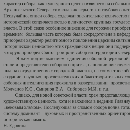
характер собора, как культурного центра взявшего на себя вы
Архангельского Севера, символа как веры, так и глубокого па
Неслучайно, описи собора содержат значительное количество п
исторической сопричастностью к личностям крупных государс
власти. В этой связи особенное значение для горожан приобре
временем большая часть которых была сосредоточена в кафедр
приобрели характер религиозного поклонения царским святыня
исторической ценностью этих гражданских вещей они подчер
которую приобрел Свято Троицкий собор на территории Север
Ярким подтверждением единения соборной церковной ис
стали и представители соборного притча, наполнившие служ
шла на сотрудничество с городской властью, на совместное о
создание научных, просветительских и благотворительных со
соборная интеллигенция проявила в развертывании просветит
Молчанов К.С., Смирнов В.А , Сибирцев М.И. и т.д.
Однако, для новой советской власти храм представляющи
художественную ценность, хотя и находился в ведении Главн
«вековым хламом». Последующая за сломом собора волна тотал
систему доминант – духовных и пространственных ориентиров,
историческая память.
Н. Едовина,