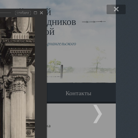
льный музей
слайдер
в и исповедников
рхангельской
влению митрополита Архангельского
горского Даниила
Вопрос-ответ
Контакты
ицкий собор Архангельска