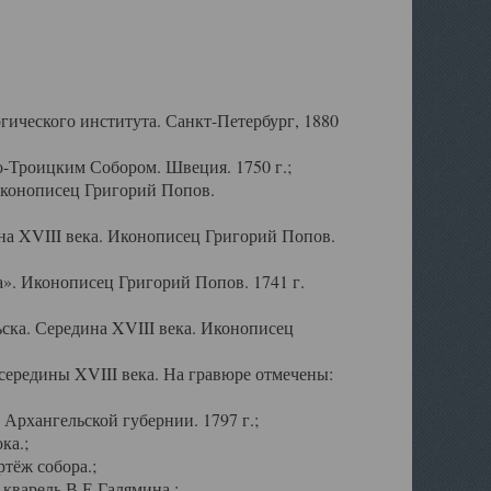
ического института. Санкт-Петербург, 1880
-Троицким Собором. Швеция. 1750 г.;
Иконописец Григорий Попов.
а XVIII века. Иконописец Григорий Попов.
». Иконописец Григорий Попов. 1741 г.
ска. Середина XVIII века. Иконописец
ередины XVIII века. На гравюре отмечены:
Архангельской губернии. 1797 г.;
ка.;
тёж собора.;
кварель В.Е.Галямина.;