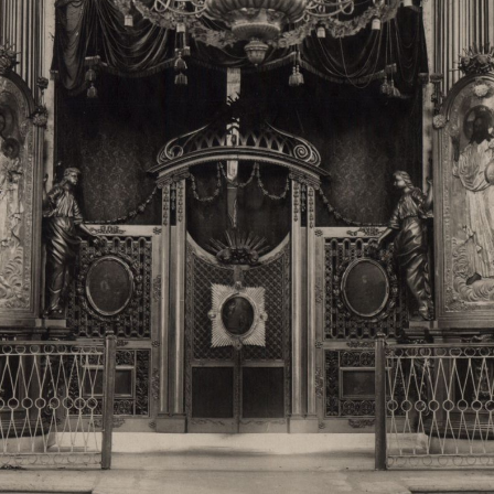
Свято-Троицкий собор
Свято-Троицкий собор Архангельска
23.12.2015
Сегодня мы можем говорить, что Архангельск в большей мере,
пострадал от целенаправленных систематических разрушений,
выдающихся памятников архитектуры. Больше всего по старом
вызванная борьбой с религией, набравшая особую силу в конце
разрушение православного центра архангельской губернии - а
собора Архангельска.
Возникнув в начале XVIII века в центре Архангельск
двухэтажный Троицкий собор, сразу превратился в зрительну
XVIII веке по масштабам ему не было равных на Севере. Впл
оставался самым высоким и значительным из городских строе
второе место, после гостиных дворов, в градостроительной ка
Один из самых больших и светлых соборов России воплотил в
портового города с отраженными в ней архитектурными тече
архангелогородской школы церковного зодчества.
Масштабность, благолепие и богатство собора, вполне оправды