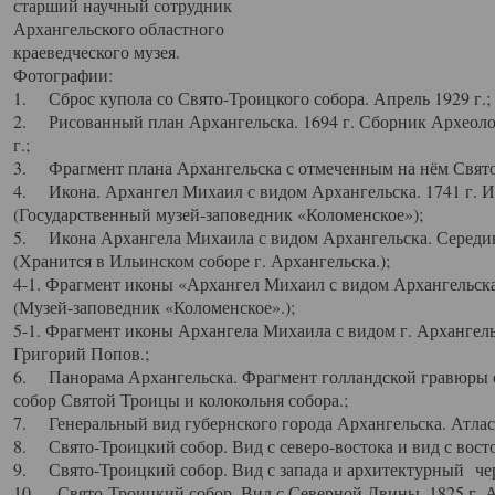
старший научный сотрудник
Архангельского областного
краеведческого музея.
Фотографии:
1. Сброс купола со Свято-Троицкого собора. Апрель 1929 г.;
2. Рисованный план Архангельска. 1694 г. Сборник Археолог
г.;
3. Фрагмент плана Архангельска с отмеченным на нём Свято
4. Икона. Архангел Михаил с видом Архангельска. 1741 г. 
(Государственный музей-заповедник «Коломенское»);
5. Икона Архангела Михаила с видом Архангельска. Середин
(Хранится в Ильинском соборе г. Архангельска.);
4-1. Фрагмент иконы «Архангел Михаил с видом Архангельска
(Музей-заповедник «Коломенское».);
5-1. Фрагмент иконы Архангела Михаила с видом г. Архангель
Григорий Попов.;
6. Панорама Архангельска. Фрагмент голландской гравюры с
собор Святой Троицы и колокольня собора.;
7. Генеральный вид губернского города Архангельска. Атлас 
8. Свято-Троицкий собор. Вид с северо-востока и вид с восто
9. Свято-Троицкий собор. Вид с запада и архитектурный чер
10. Свято-Троицкий собор. Вид с Северной Двины. 1825 г. А