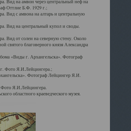
а. Вид на амвон через центральный неф на
аф Оттлие Б.Ф. 1929 г.;
. Вид с амвона на алтарь и центральную
а. Вид на центральный купол и своды.
. Вид от солеи на северную стену. Около
ой святого благоверного князя Александра
бома «Виды г. Архангельска». Фотограф
г. Фото Я.И.Лейцингера.;
рхангельска». Фотограф Лейцингер Я.И.
. Фото Я.И.Лейцингера.
кого областного краеведческого музея.