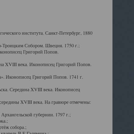
ического института. Санкт-Петербург, 1880
-Троицким Собором. Швеция. 1750 г.;
Иконописец Григорий Попов.
а XVIII века. Иконописец Григорий Попов.
». Иконописец Григорий Попов. 1741 г.
ска. Середина XVIII века. Иконописец
ередины XVIII века. На гравюре отмечены:
Архангельской губернии. 1797 г.;
ка.;
тёж собора.;
кварель В.Е.Галямина.;