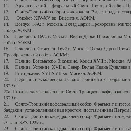
11. Архангельский кафедральный Свято-Троицкий собор. Цен
12. Свято-Троицкий собор и колокольня. Вид с запада и север
13. Омофор XIV-XV вв. Византия. АОКМ.;
14. Воздух. 1692 г. Москва. Вклад Дарьи Прохоровны Мило
собор. АОКМ.;
15. Покровец. 1692 г. Москва. Вклад Дарьи Прохоровны Ми
собор. АОКМ.;
16. Покровец. Се ягнец. 1692 г. Москва. Вклад Дарьи Прох
Преображенский собор. АОКМ.;
17. Палица. Богоматерь. Знамение. Конец XVII в. Москва. 
18. Палица. Успение. XVII в. Север. Вклад Ивана Кузвлева 
19. Епитрахиль. XVI-XVII вв. Москва. АОКМ;
20. Первый этаж колокольни Свято-Троицкого кафедрального
1929 г.;
20а. Нижняя часть колокольни Свято-Троицкого кафедрального
1929 г.;
21. Свято-Троицкий кафедральный собор. Фрагмент интерьер
балдахин, установленный над крестом, поставленным Петром I
22. Свято-Троицкий кафедральный собор. Фрагмент интерьер
Оттлие Б.Ф. 1929 г.;
23. Свято-Троицкий кафедральный собор. Фрагмент интерье