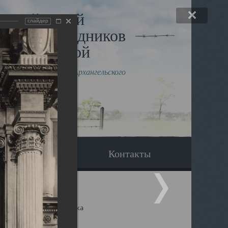
льный музей
слайдер
в и исповедников
рхангельской
влению митрополита Архангельского
горского Даниила
Вопрос-ответ
Контакты
ицкий собор Архангельска