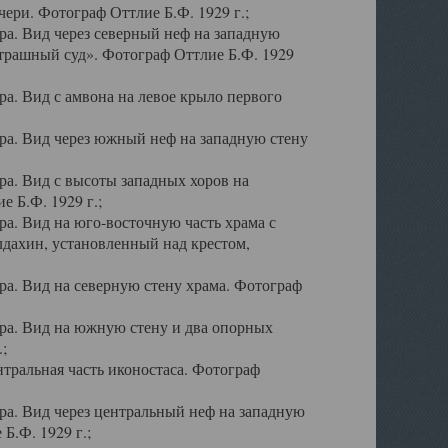
ери. Фотограф Оттлие Б.Ф. 1929 г.;
а. Вид через северный неф на западную
трашный суд». Фотограф Оттлие Б.Ф. 1929
. Вид с амвона на левое крыло первого
а. Вид через южный неф на западную стену
а. Вид с высоты западных хоров на
 Б.Ф. 1929 г.;
а. Вид на юго-восточную часть храма с
дахин, установленный над крестом,
а. Вид на северную стену храма. Фотограф
ра. Вид на южную стену и два опорных
;
тральная часть иконостаса. Фотограф
а. Вид через центральный неф на западную
Б.Ф. 1929 г.;