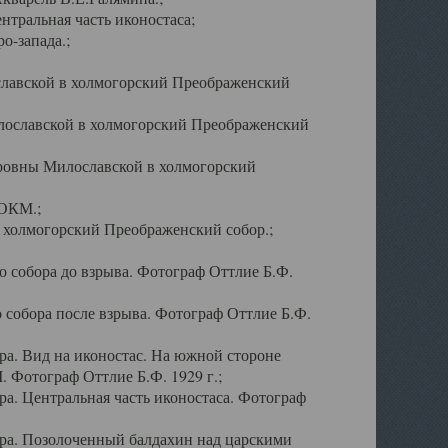
тральная часть иконостаса;
о-запада.;
славской в холмогорский Преображенский
лославской в холмогорский Преображенский
оровны Милославской в холмогорский
АОКМ.;
в холмогорский Преображенский собор.;
 собора до взрыва. Фотограф Оттлие Б.Ф.
 собора после взрыва. Фотограф Оттлие Б.Ф.
а. Вид на иконостас. На южной стороне
. Фотограф Оттлие Б.Ф. 1929 г.;
а. Центральная часть иконостаса. Фотограф
ра. Позолоченный балдахин над царскими