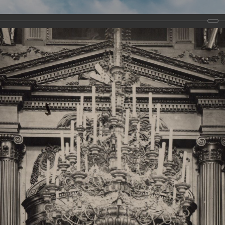
Виртуа
Новомученико
Земли А
Сайт создан по благосло
и Холмо
Наследники
Галерея
Главная
Галерея
Храмы-мученики Архангельска
Свято-Тро