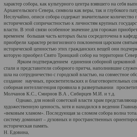
характер собора, как культурного центра взявшего на себя вы
Архангельского Севера, символа как веры, так и глубокого па
Неслучайно, описи собора содержат значительное количество п
исторической сопричастностью к личностям крупных государс
власти. В этой связи особенное значение для горожан приобре
временем большая часть которых была сосредоточена в кафедр
приобрели характер религиозного поклонения царским святыня
исторической ценностью этих гражданских вещей они подчер
которую приобрел Свято Троицкий собор на территории Север
Ярким подтверждением единения соборной церковной ис
стали и представители соборного притча, наполнившие служ
шла на сотрудничество с городской властью, на совместное о
создание научных, просветительских и благотворительных со
соборная интеллигенция проявила в развертывании просветит
Молчанов К.С., Смирнов В.А , Сибирцев М.И. и т.д.
Однако, для новой советской власти храм представляющи
художественную ценность, хотя и находился в ведении Главн
«вековым хламом». Последующая за сломом собора волна тотал
систему доминант – духовных и пространственных ориентиров,
историческая память.
Н. Едовина,