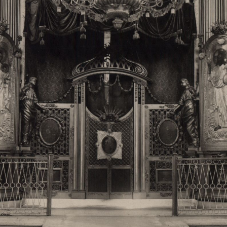
Свято-Троицкий собор
Свято-Троицкий собор Архангельска
23.12.2015
Сегодня мы можем говорить, что Архангельск в большей мере,
пострадал от целенаправленных систематических разрушений,
выдающихся памятников архитектуры. Больше всего по старом
вызванная борьбой с религией, набравшая особую силу в конце
разрушение православного центра архангельской губернии - а
собора Архангельска.
Возникнув в начале XVIII века в центре Архангельск
двухэтажный Троицкий собор, сразу превратился в зрительну
XVIII веке по масштабам ему не было равных на Севере. Впл
оставался самым высоким и значительным из городских строе
второе место, после гостиных дворов, в градостроительной ка
Один из самых больших и светлых соборов России воплотил в
портового города с отраженными в ней архитектурными тече
архангелогородской школы церковного зодчества.
Масштабность, благолепие и богатство собора, вполне оправды