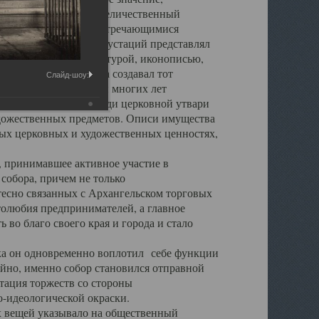
города. Обширный и величественный
ственными нигде не встречающимися
 символических инкрустаций представлял
 с живописью, скульптурой, иконописью,
ьер Троицкого храма создавал тот
Слайд-шоу:
обора, на протяжении многих лет
ице, библиотеке, среди церковной утвари
удожественных предметов. Описи имущества
ьных церковных и художественных ценностях,
, принимавшее активное участие в
собора, причем не только
 тесно связанных с Архангельском торговых
толюбия предпринимателей, а главное
во благо своего края и города и стало
 он одновременно воплотил себе функции
айно, именно собор становился отправной
тация торжеств со стороны
-идеологической окраски.
вещей указывало на общественный