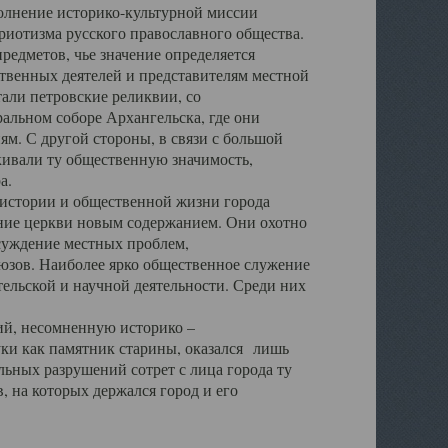
полнение историко-культурной миссии
триотизма русского православного общества.
редметов, чье значение определяется
твенных деятелей и представителям местной
тали петровские реликвии, со
альном соборе Архангельска, где они
м. С другой стороны, в связи с большой
кивали ту общественную значимость,
а.
тории и общественной жизни города
ение церкви новым содержанием. Они охотно
бсуждение местных проблем,
юзов. Наиболее ярко общественное служение
ельской и научной деятельности. Среди них
й, несомненную историко –
ауки как памятник старины, оказался лишь
ьных разрушений сотрет с лица города ту
 на которых держался город и его