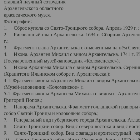
старший научный сотрудник
Архангельского областного
краеведческого музея.
Фотографии:
1. Сброс купола со Свято-Троицкого собора. Апрель 1929 г.;
2. Рисованный план Архангельска. 1694 г. Сборник Археолог
г.;
3. Фрагмент плана Архангельска с отмеченным на нём Свято
4. Икона. Архангел Михаил с видом Архангельска. 1741 г. 
(Государственный музей-заповедник «Коломенское»);
5. Икона Архангела Михаила с видом Архангельска. Середин
(Хранится в Ильинском соборе г. Архангельска.);
4-1. Фрагмент иконы «Архангел Михаил с видом Архангельска
(Музей-заповедник «Коломенское».);
5-1. Фрагмент иконы Архангела Михаила с видом г. Архангель
Григорий Попов.;
6. Панорама Архангельска. Фрагмент голландской гравюры с
собор Святой Троицы и колокольня собора.;
7. Генеральный вид губернского города Архангельска. Атлас 
8. Свято-Троицкий собор. Вид с северо-востока и вид с восто
9. Свято-Троицкий собор. Вид с запада и архитектурный чер
10. Свято-Троицкий собор. Вид с Северной Двины. 1825 г. А