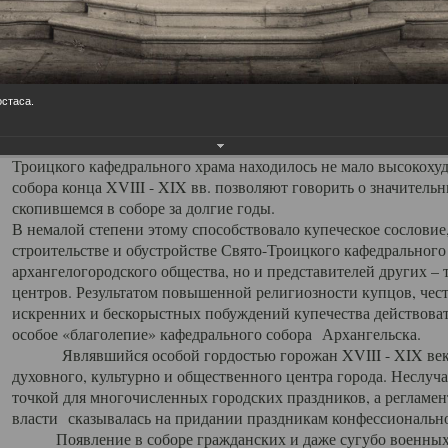
заслуженно выделяя из многочисленных культовых построек 
иконостас украшенный колоннами ионического стиля, с един
царскими вратами, изящным фронтоном и множеством резных,
собой поистине художественную ценность. В совокупности же
шитьем, многочисленными предметами церковной утвари интер
остаса.
неповторимый красочный ансамбль декоративного убранства с
поражающий воображение своих посетителей. В соборной ризн
Троицкого кафедрального храма находилось не мало высокох
собора конца XVIII - XIX вв. позволяют говорить о значител
скопившемся в соборе за долгие годы.
В немалой степени этому способствовало купеческое сословие
строительстве и обустройстве Свято-Троицкого кафедрального 
архангелогородского общества, но и представителей других –
центров. Результатом повышенной религиозности купцов, чес
искренних и бескорыстных побуждений купечества действовать 
особое «благолепие» кафедрального собора Архангельска.
Являвшийся особой гордостью горожан XVIII - XIX века
духовного, культурно и общественного центра города. Неслуч
точкой для многочисленных городских праздников, а регламен
власти сказывалась на придании праздникам конфессионально
Появление в соборе гражданских и даже сугубо военных 