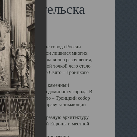
 Архангельска
 чем другие губернские города России
 в результате которых он лишился многих
у Архангельску ударила волна разрушения,
 20 –х годов. Отправной точкой чего стало
нсамбля кафедрального Свято – Троицкого
а, величественный каменный
ю и градостроительную доминанту города. В
оть до разрушения Свято – Троицкий собор
ний Архангельска, по праву занимающий
ртине Архангельска.
 себе яркую и своеобразную архитектуру
ниями России, Западной Европы и местной
вали его кафедральное значение,