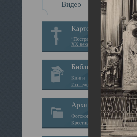
Видео
Картотека
“Пострадавшие за веру в
XX веке на Севере”
Библиотека
Книги
Исследования
Архив
Фотокопии дел
Крестные ходы