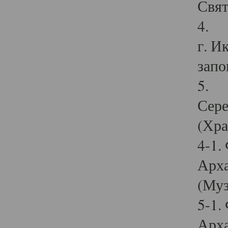
Свят
4. И
г. И
запо
5. И
Сере
(Хра
4-1.
Арха
(Муз
5-1.
Арха