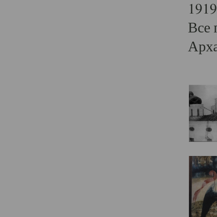
1919
Все 
Арха