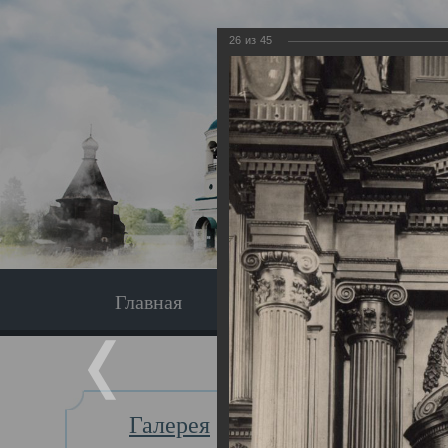
26
из
45
Главная
Экскурсия
Главная
Галерея