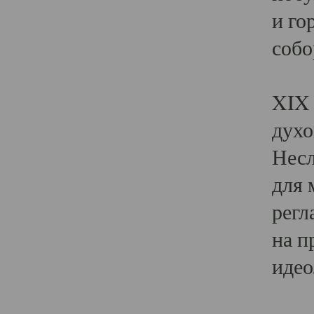
и го
собо
Явл
XIX 
духо
Несл
для 
регл
на п
идео
Поя