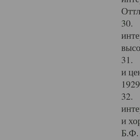
Оттл
30. 
инте
высо
31. 
и це
1929 
32. 
инте
и хо
Б.Ф. 