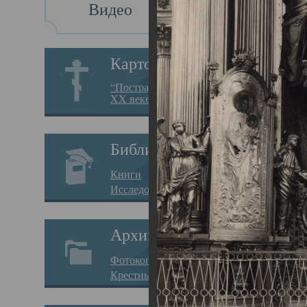
Видео
Св
Картотека
Свя
“Пострадавшие за веру в
XX веке на Севере”
23.12.
Сего
Библиотека
мере
Книги
целе
Исследования
резу
Архив
памя
Фотокопии дел
Арха
Крестные ходы
борь