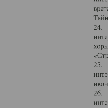
врат
Тайн
24. 
инте
хоры
«Стр
25. 
инте
икон
26. 
инте