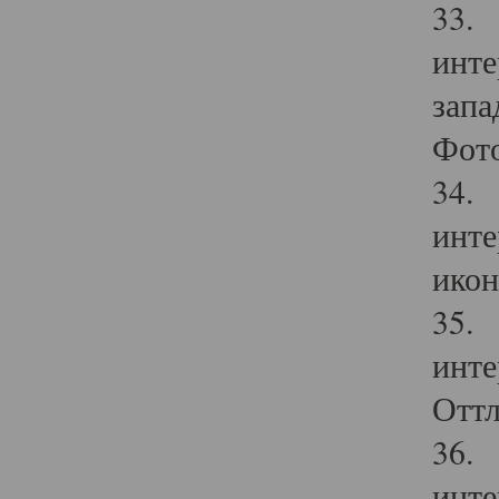
33. 
инте
запа
Фото
34. 
инте
икон
35. 
инте
Оттл
36. 
инте