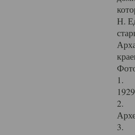
кото
Н. Е
стар
Арха
крае
Фот
1. С
1929 
2. Р
Архе
3. Ф