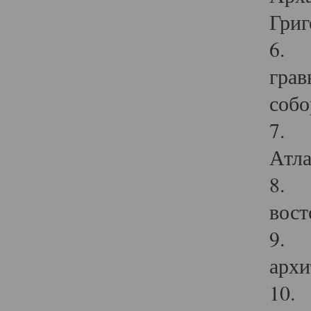
Григ
6. П
грав
собо
7. Г
Атла
8. С
вост
9. С
архи
10. 