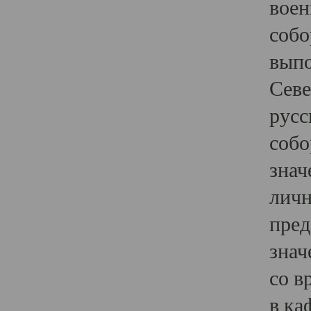
воен
собо
выпо
Севе
русс
собо
знач
личн
пред
знач
со в
в ка