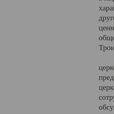
хара
друг
ценн
обще
Трои
Ярк
церк
пред
церк
сотр
обсу