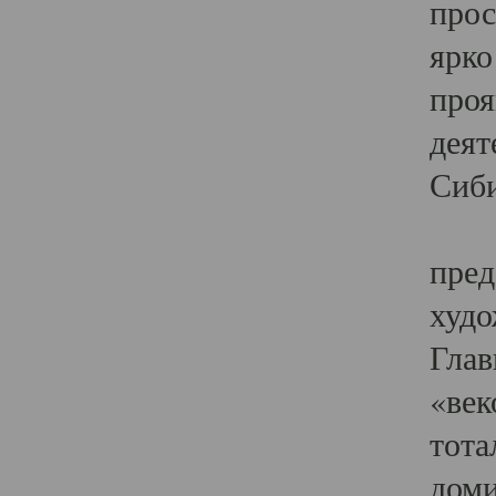
прос
ярко
проя
деят
Сиби
Одн
пред
худо
Глав
«век
тота
доми