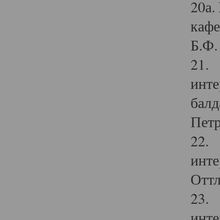
20а.
кафе
Б.Ф. 
21. 
инте
балд
Петр
22. 
инте
Оттл
23. 
инте