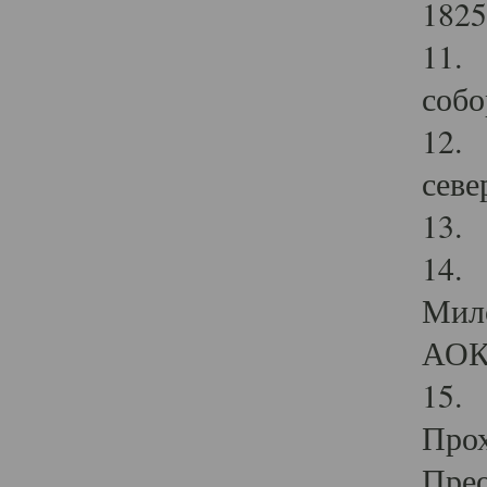
1825
11.
собо
12. 
севе
13.
14. 
Мило
АОК
15. 
Прох
Прео