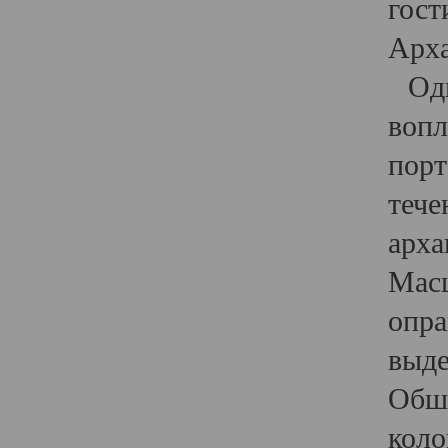
гост
Арха
Один
вопл
порт
тече
арха
Масш
опра
выде
Обши
коло