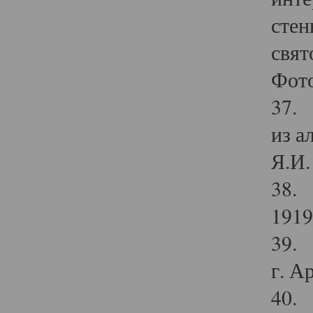
стен
свят
Фото
37. 
из а
Я.И. 
38. 
1919
39. 
г. А
40. 