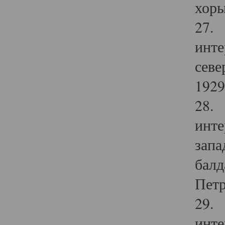
хоры
27. 
инте
севе
1929 
28. 
инте
запа
балд
Петр
29. 
инте