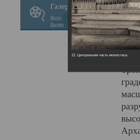
Галерея
годо
Фото
прав
Видео
кафе
Воз
Арха
22. Центральная часть иконостаса.
Трои
град
масш
разр
высо
Арха