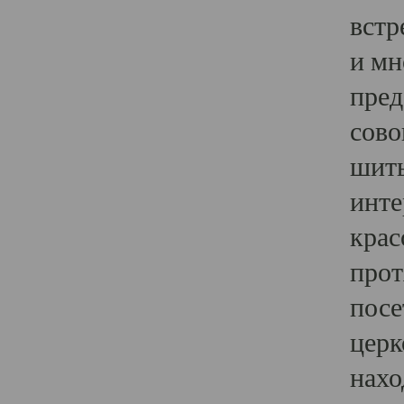
встр
и мн
пред
сово
шить
инте
крас
прот
посе
церк
нахо