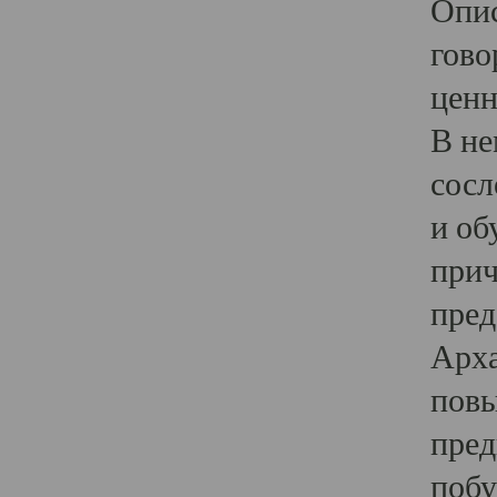
Опис
гово
ценн
В не
сосл
и об
прич
пред
Арха
повы
пред
побу