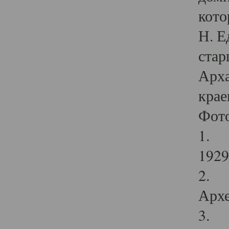
кото
Н. Е
стар
Арха
крае
Фот
1. С
1929 
2. Р
Архе
3. Ф