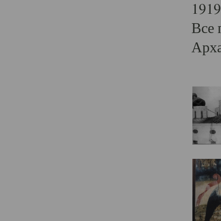
1919
Все 
Арха