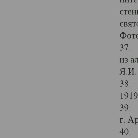
стен
свят
Фото
37. 
из а
Я.И. 
38. 
1919
39. 
г. А
40. 