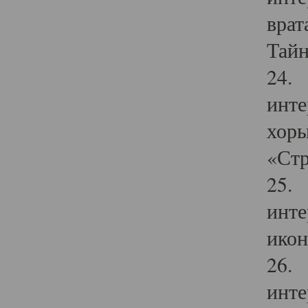
врат
Тайн
24. 
инте
хоры
«Стр
25. 
инте
икон
26. 
инте