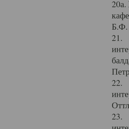
20а.
кафе
Б.Ф. 
21. 
инте
балд
Петр
22. 
инте
Оттл
23. 
инте