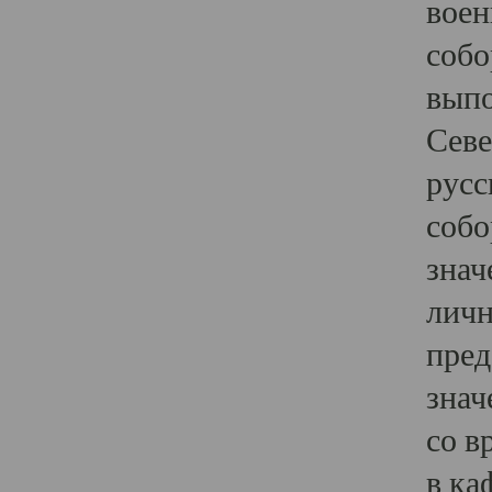
воен
собо
выпо
Севе
русс
собо
знач
личн
пред
знач
со в
в ка