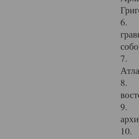
Григ
6. П
грав
собо
7. Г
Атла
8. С
вост
9. С
архи
10. 