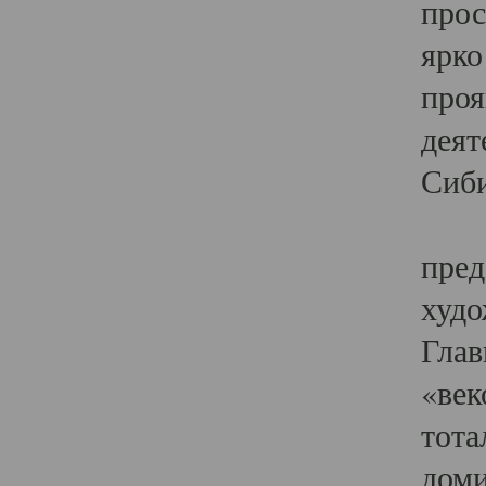
прос
ярко
проя
деят
Сиби
Одн
пред
худо
Глав
«век
тота
доми