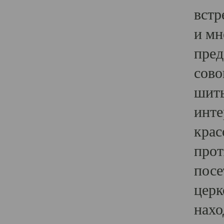
встр
и мн
пред
сово
шить
инте
крас
прот
посе
церк
нахо