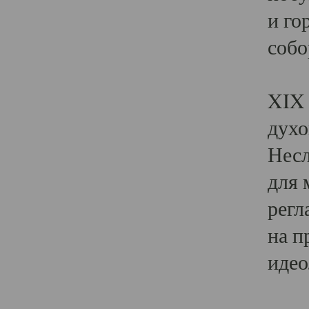
и го
собо
Явл
XIX 
духо
Несл
для 
регл
на п
идео
Поя