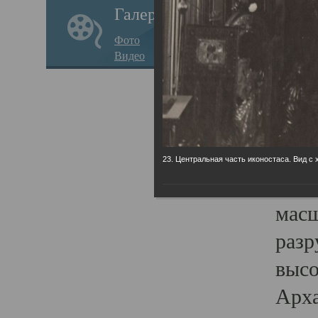
Галерея
годо
Фото
прав
Видео
кафе
Воз
Арха
Трои
23. Центральная часть иконостаса. Вид с 
град
масш
разр
высо
Арха