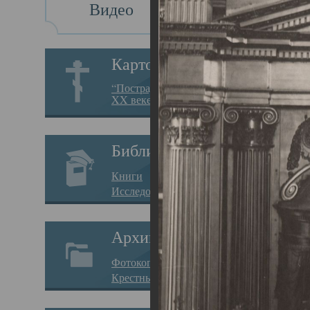
Видео
Св
Картотека
Свя
“Пострадавшие за веру в
XX веке на Севере”
23.12.
Сего
Библиотека
мере
Книги
целе
Исследования
резу
Архив
памя
Фотокопии дел
Арха
Крестные ходы
борь