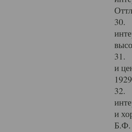
Оттл
30. 
инте
высо
31. 
и це
1929 
32. 
инте
и хо
Б.Ф. 