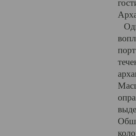
гост
Арха
Один
вопл
порт
тече
арха
Масш
опра
выде
Обши
коло