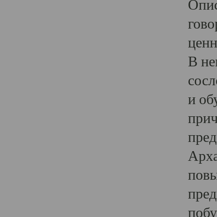
Опис
гово
ценн
В не
сосл
и об
прич
пред
Арха
повы
пред
побу