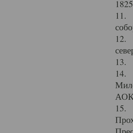
1825
11.
собо
12. 
севе
13.
14. 
Мило
АОК
15. 
Прох
Прео