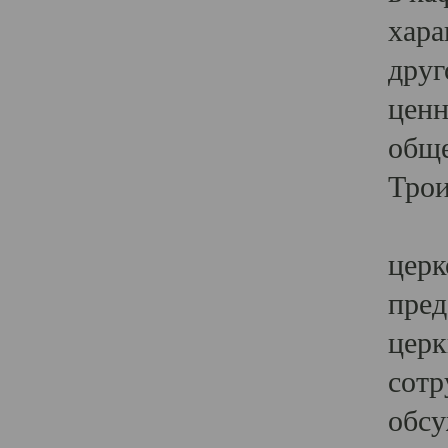
хара
друг
ценн
обще
Трои
Ярк
церк
пред
церк
сотр
обсу