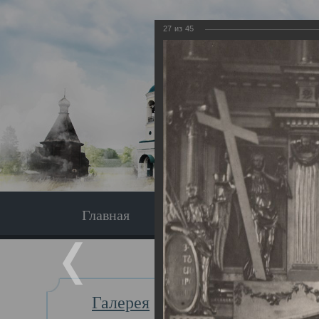
27
из
45
Главная
Экскурсия
Главная
Галерея