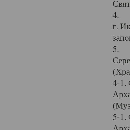
Свят
4. И
г. И
запо
5. И
Сере
(Хра
4-1.
Арха
(Муз
5-1.
Арха