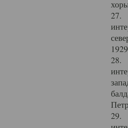
хоры
27. 
инте
севе
1929 
28. 
инте
запа
балд
Петр
29. 
инте