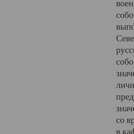
воен
собо
выпо
Севе
русс
собо
знач
личн
пред
знач
со в
в ка