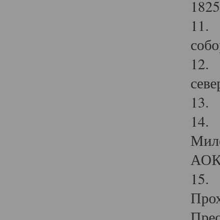
1825
11.
собо
12. 
севе
13.
14. 
Мило
АОК
15. 
Прох
Прео