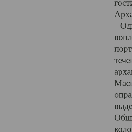
гост
Арха
Один
вопл
порт
тече
арха
Масш
опра
выде
Обши
коло