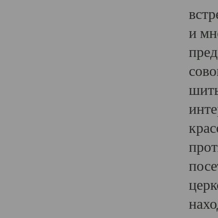
встр
и мн
пред
сово
шить
инте
крас
прот
посе
церк
нахо