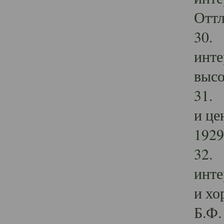
Оттл
30. 
инте
высо
31. 
и це
1929 
32. 
инте
и хо
Б.Ф. 