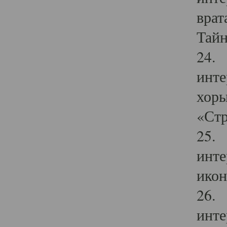
врат
Тайн
24. 
инте
хоры
«Стр
25. 
инте
икон
26. 
инте