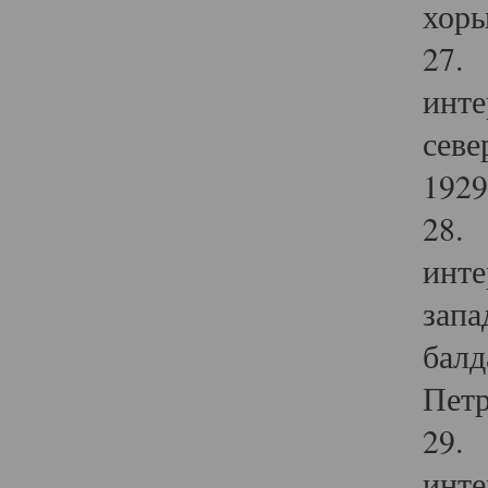
хоры
27. 
инте
севе
1929 
28. 
инте
запа
балд
Петр
29. 
инте