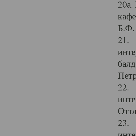
20а.
кафе
Б.Ф. 
21. 
инте
балд
Петр
22. 
инте
Оттл
23. 
инте