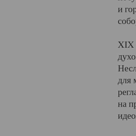
и го
собо
Явл
XIX 
духо
Несл
для 
регл
на п
идео
Поя