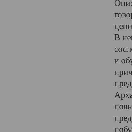
Опис
гово
ценн
В не
сосл
и об
прич
пред
Арха
повы
пред
побу