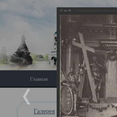
27
из
45
Главная
Экскурсия
Главная
Галерея