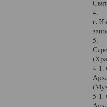
Свят
4. И
г. И
запо
5. И
Сере
(Хра
4-1.
Арха
(Муз
5-1.
Арха