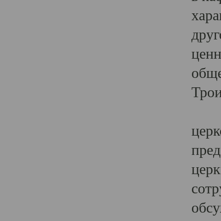
хара
друг
ценн
обще
Трои
Ярк
церк
пред
церк
сотр
обсу