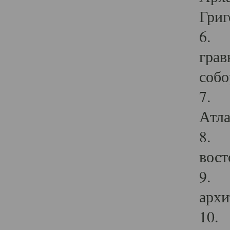
Григ
6. П
грав
собо
7. Г
Атла
8. С
вост
9. С
архи
10. 