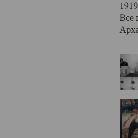
1919
Все 
Арха