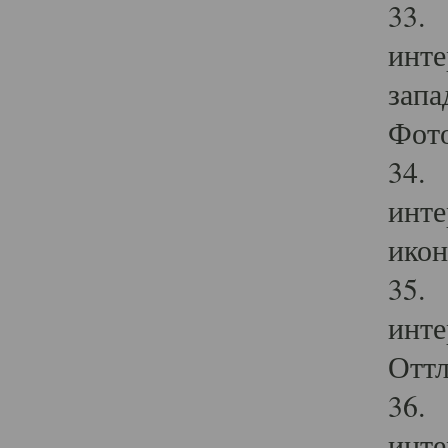
33. 
инте
запа
Фото
34. 
инте
икон
35. 
инте
Оттл
36. 
инте