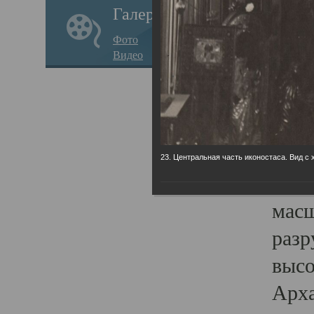
Галерея
годо
Фото
прав
Видео
кафе
Воз
Арха
Трои
23. Центральная часть иконостаса. Вид с 
град
масш
разр
высо
Арха