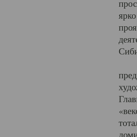
прос
ярко
проя
деят
Сиби
Одн
пред
худо
Глав
«век
тота
доми