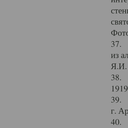
стен
свят
Фото
37. 
из а
Я.И. 
38. 
1919
39. 
г. А
40. 