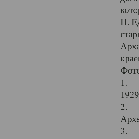
кото
Н. Е
стар
Арха
крае
Фот
1. С
1929 
2. Р
Архе
3. Ф