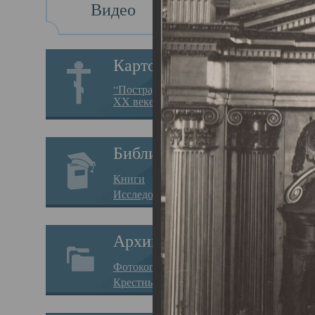
Видео
Св
Картотека
Свя
“Пострадавшие за веру в
XX веке на Севере”
23.12.
Сего
Библиотека
мере
Книги
целе
Исследования
резу
Архив
памя
Фотокопии дел
Арха
Крестные ходы
борь