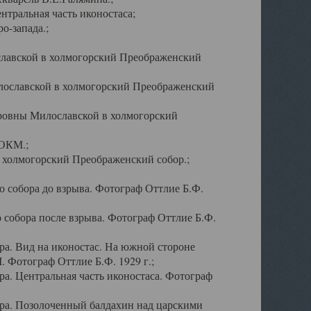
тральная часть иконостаса;
о-запада.;
славской в холмогорский Преображенский
лославской в холмогорский Преображенский
оровны Милославской в холмогорский
АОКМ.;
в холмогорский Преображенский собор.;
 собора до взрыва. Фотограф Оттлие Б.Ф.
 собора после взрыва. Фотограф Оттлие Б.Ф.
а. Вид на иконостас. На южной стороне
. Фотограф Оттлие Б.Ф. 1929 г.;
а. Центральная часть иконостаса. Фотограф
ра. Позолоченный балдахин над царскими