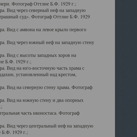
ери. Фотограф Оттлие Б.Ф. 1929 г.;
а. Вид через северный неф на западную
трашный суд». Фотограф Оттлие Б.Ф. 1929
. Вид с амвона на левое крыло первого
а. Вид через южный неф на западную стену
а. Вид с высоты западных хоров на
 Б.Ф. 1929 г.;
а. Вид на юго-восточную часть храма с
дахин, установленный над крестом,
а. Вид на северную стену храма. Фотограф
ра. Вид на южную стену и два опорных
;
тральная часть иконостаса. Фотограф
а. Вид через центральный неф на западную
Б.Ф. 1929 г.;