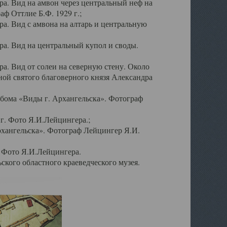
а. Вид на амвон через центральный неф на
аф Оттлие Б.Ф. 1929 г.;
. Вид с амвона на алтарь и центральную
а. Вид на центральный купол и своды.
. Вид от солеи на северную стену. Около
ой святого благоверного князя Александра
бома «Виды г. Архангельска». Фотограф
г. Фото Я.И.Лейцингера.;
рхангельска». Фотограф Лейцингер Я.И.
. Фото Я.И.Лейцингера.
кого областного краеведческого музея.