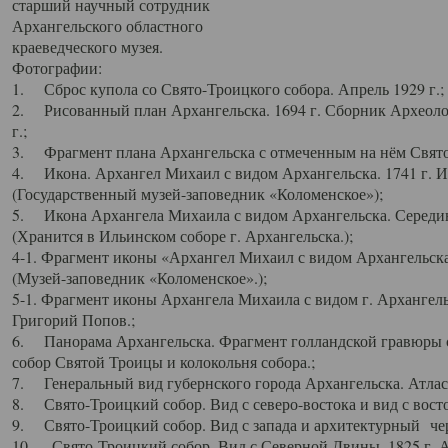
старший научный сотрудник
Архангельского областного
краеведческого музея.
Фотографии:
1. Сброс купола со Свято-Троицкого собора. Апрель 1929 г.;
2. Рисованный план Архангельска. 1694 г. Сборник Археолог
г.;
3. Фрагмент плана Архангельска с отмеченным на нём Свято
4. Икона. Архангел Михаил с видом Архангельска. 1741 г. 
(Государственный музей-заповедник «Коломенское»);
5. Икона Архангела Михаила с видом Архангельска. Середин
(Хранится в Ильинском соборе г. Архангельска.);
4-1. Фрагмент иконы «Архангел Михаил с видом Архангельска
(Музей-заповедник «Коломенское».);
5-1. Фрагмент иконы Архангела Михаила с видом г. Архангель
Григорий Попов.;
6. Панорама Архангельска. Фрагмент голландской гравюры с
собор Святой Троицы и колокольня собора.;
7. Генеральный вид губернского города Архангельска. Атлас 
8. Свято-Троицкий собор. Вид с северо-востока и вид с восто
9. Свято-Троицкий собор. Вид с запада и архитектурный чер
10. Свято-Троицкий собор. Вид с Северной Двины. 1825 г. А