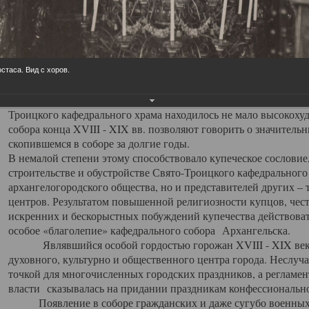
заслуженно выделяя из многочисленных культовых построек 
иконостас украшенный колоннами ионического стиля, с един
царскими вратами, изящным фронтоном и множеством резных,
собой поистине художественную ценность. В совокупности же
шитьем, многочисленными предметами церковной утвари интер
стаса. Вид с хоров.
неповторимый красочный ансамбль декоративного убранства с
поражающий воображение своих посетителей. В соборной ризн
Троицкого кафедрального храма находилось не мало высокох
собора конца XVIII - XIX вв. позволяют говорить о значител
скопившемся в соборе за долгие годы.
В немалой степени этому способствовало купеческое сословие
строительстве и обустройстве Свято-Троицкого кафедрального 
архангелогородского общества, но и представителей других –
центров. Результатом повышенной религиозности купцов, чес
искренних и бескорыстных побуждений купечества действовать 
особое «благолепие» кафедрального собора Архангельска.
Являвшийся особой гордостью горожан XVIII - XIX века
духовного, культурно и общественного центра города. Неслуч
точкой для многочисленных городских праздников, а регламен
власти сказывалась на придании праздникам конфессионально
Появление в соборе гражданских и даже сугубо военных 