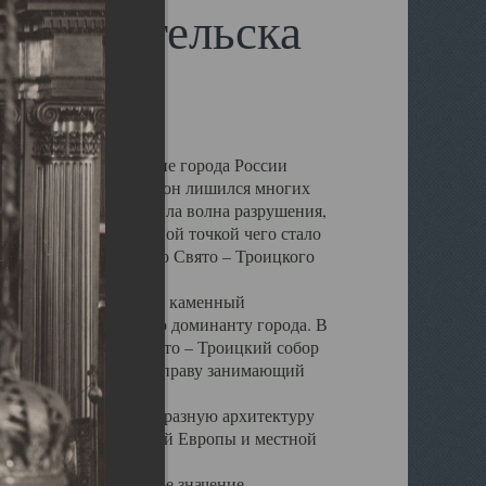
 Архангельска
 чем другие губернские города России
 в результате которых он лишился многих
у Архангельску ударила волна разрушения,
 20 –х годов. Отправной точкой чего стало
нсамбля кафедрального Свято – Троицкого
а, величественный каменный
ю и градостроительную доминанту города. В
оть до разрушения Свято – Троицкий собор
ний Архангельска, по праву занимающий
ртине Архангельска.
 себе яркую и своеобразную архитектуру
ниями России, Западной Европы и местной
вали его кафедральное значение,