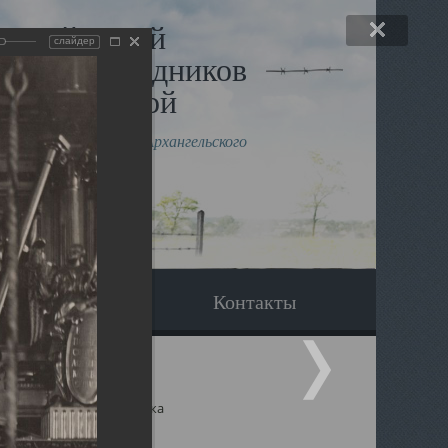
льный музей
слайдер
в и исповедников
рхангельской
влению митрополита Архангельского
горского Даниила
Вопрос-ответ
Контакты
ицкий собор Архангельска