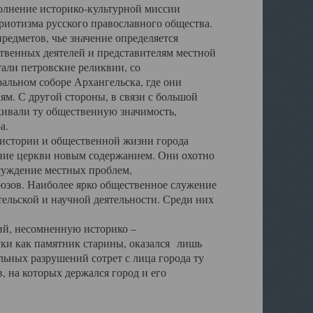
полнение историко-культурной миссии
триотизма русского православного общества.
редметов, чье значение определяется
твенных деятелей и представителям местной
тали петровские реликвии, со
альном соборе Архангельска, где они
м. С другой стороны, в связи с большой
кивали ту общественную значимость,
а.
тории и общественной жизни города
ение церкви новым содержанием. Они охотно
бсуждение местных проблем,
юзов. Наиболее ярко общественное служение
ельской и научной деятельности. Среди них
й, несомненную историко –
ауки как памятник старины, оказался лишь
ьных разрушений сотрет с лица города ту
 на которых держался город и его