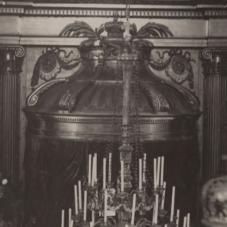
Свято-Троицкий собор
Свято-Троицкий собор Архангельска
23.12.2015
Сегодня мы можем говорить, что Архангельск в большей мере,
пострадал от целенаправленных систематических разрушений,
выдающихся памятников архитектуры. Больше всего по старом
вызванная борьбой с религией, набравшая особую силу в конце
разрушение православного центра архангельской губернии - а
собора Архангельска.
Возникнув в начале XVIII века в центре Архангельск
двухэтажный Троицкий собор, сразу превратился в зрительну
XVIII веке по масштабам ему не было равных на Севере. Впл
оставался самым высоким и значительным из городских строе
второе место, после гостиных дворов, в градостроительной ка
Один из самых больших и светлых соборов России воплотил в
портового города с отраженными в ней архитектурными тече
архангелогородской школы церковного зодчества.
Масштабность, благолепие и богатство собора, вполне оправды