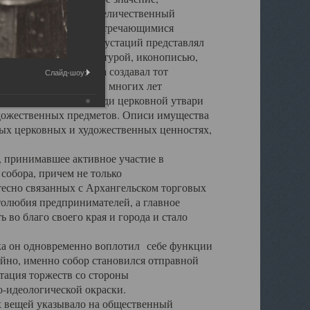
города. Обширный и величественный
ственными нигде не встречающимися
 символических инкрустаций представлял
 с живописью, скульптурой, иконописью,
ьер Троицкого храма создавал тот
Слайд-шоу:
обора, на протяжении многих лет
ице, библиотеке, среди церковной утвари
удожественных предметов. Описи имущества
ьных церковных и художественных ценностях,
, принимавшее активное участие в
собора, причем не только
 тесно связанных с Архангельском торговых
толюбия предпринимателей, а главное
во благо своего края и города и стало
 он одновременно воплотил себе функции
айно, именно собор становился отправной
тация торжеств со стороны
-идеологической окраски.
вещей указывало на общественный