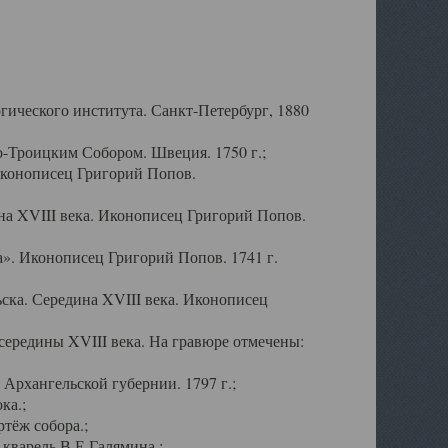
ического института. Санкт-Петербург, 1880
-Троицким Собором. Швеция. 1750 г.;
Иконописец Григорий Попов.
а XVIII века. Иконописец Григорий Попов.
». Иконописец Григорий Попов. 1741 г.
ска. Середина XVIII века. Иконописец
ередины XVIII века. На гравюре отмечены:
Архангельской губернии. 1797 г.;
ка.;
тёж собора.;
кварель В.Е.Галямина.;