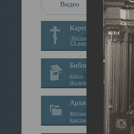
Видео
Картотека
“Пострадавшие за веру в
XX веке на Севере”
Библиотека
Книги
Исследования
Архив
Фотокопии дел
Крестные ходы