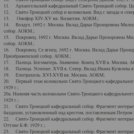
11. Архангельский кафедральный Свято-Троицкий собор. Цен
12. Свято-Троицкий собор и колокольня. Вид с запада и север
13. Омофор XIV-XV вв. Византия. АОКМ.;
14. Воздух. 1692 г. Москва. Вклад Дарьи Прохоровны Мило
собор. АОКМ.;
15. Покровец. 1692 г. Москва. Вклад Дарьи Прохоровны Ми
собор. АОКМ.;
16. Покровец. Се ягнец. 1692 г. Москва. Вклад Дарьи Прох
Преображенский собор. АОКМ.;
17. Палица. Богоматерь. Знамение. Конец XVII в. Москва. 
18. Палица. Успение. XVII в. Север. Вклад Ивана Кузвлева 
19. Епитрахиль. XVI-XVII вв. Москва. АОКМ;
20. Первый этаж колокольни Свято-Троицкого кафедрального
1929 г.;
20а. Нижняя часть колокольни Свято-Троицкого кафедрального
1929 г.;
21. Свято-Троицкий кафедральный собор. Фрагмент интерьер
балдахин, установленный над крестом, поставленным Петром I
22. Свято-Троицкий кафедральный собор. Фрагмент интерьер
Оттлие Б.Ф. 1929 г.;
23. Свято-Троицкий кафедральный собор. Фрагмент интерье