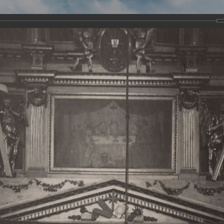
Виртуа
Новомученико
Земли А
Сайт создан по благосло
и Холмо
Наследники
Галерея
Главная
Галерея
Храмы-мученики Архангельска
Свято-Тро