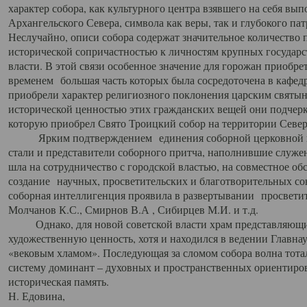
характер собора, как культурного центра взявшего на себя вы
Архангельского Севера, символа как веры, так и глубокого па
Неслучайно, описи собора содержат значительное количество п
исторической сопричастностью к личностям крупных государс
власти. В этой связи особенное значение для горожан приобре
временем большая часть которых была сосредоточена в кафедр
приобрели характер религиозного поклонения царским святыня
исторической ценностью этих гражданских вещей они подчер
которую приобрел Свято Троицкий собор на территории Север
Ярким подтверждением единения соборной церковной ис
стали и представители соборного притча, наполнившие служ
шла на сотрудничество с городской властью, на совместное о
создание научных, просветительских и благотворительных со
соборная интеллигенция проявила в развертывании просветит
Молчанов К.С., Смирнов В.А , Сибирцев М.И. и т.д.
Однако, для новой советской власти храм представляющи
художественную ценность, хотя и находился в ведении Главн
«вековым хламом». Последующая за сломом собора волна тотал
систему доминант – духовных и пространственных ориентиров,
историческая память.
Н. Едовина,