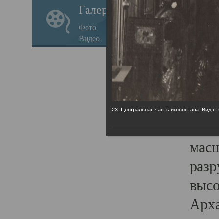
Галерея
годо
Фото
прав
Видео
кафе
Воз
Арха
Трои
23. Центральная часть иконостаса. Вид с 
град
масш
разр
высо
Арха