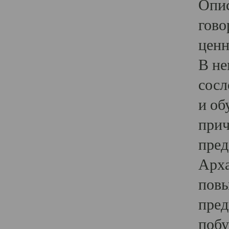
Опис
гово
ценн
В не
сосл
и об
прич
пред
Арха
повы
пред
побу