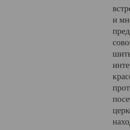
встр
и мн
пред
сово
шить
инте
крас
прот
посе
церк
нахо