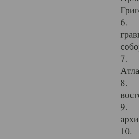
Григ
6. П
грав
собо
7. Г
Атла
8. С
вост
9. С
архи
10. 