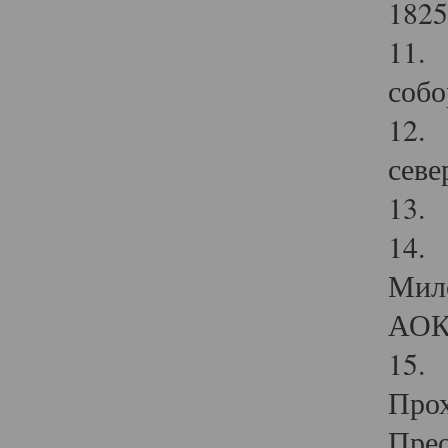
1825
11.
собо
12. 
севе
13.
14. 
Мило
АОК
15. 
Прох
Прео