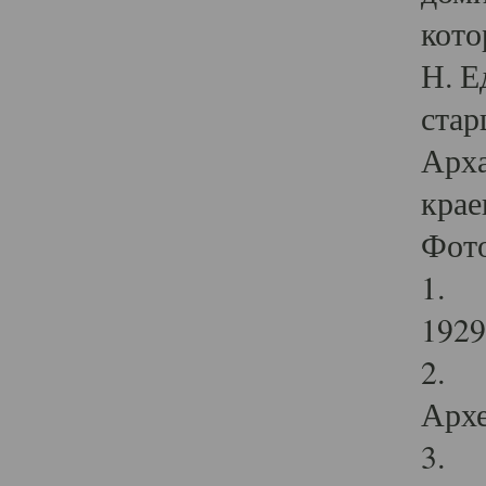
кото
Н. Е
стар
Арха
крае
Фот
1. С
1929 
2. Р
Архе
3. Ф