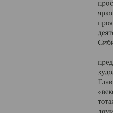
прос
ярко
проя
деят
Сиби
Одн
пред
худо
Глав
«век
тота
доми