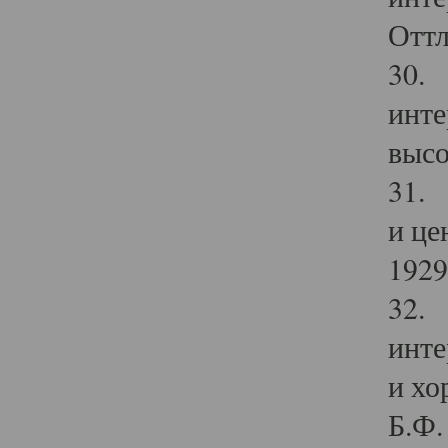
Оттл
30. 
инте
высо
31. 
и це
1929 
32. 
инте
и хо
Б.Ф. 