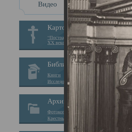
Видео
Св
Картотека
Свя
“Пострадавшие за веру в
XX веке на Севере”
23.12.
Сего
Библиотека
мере
Книги
целе
Исследования
резу
Архив
памя
Фотокопии дел
Арха
Крестные ходы
борь