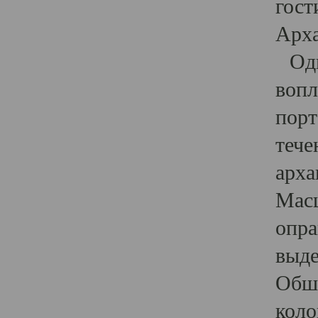
гост
Арха
Один
вопл
порт
тече
арха
Масш
опра
выде
Обши
коло