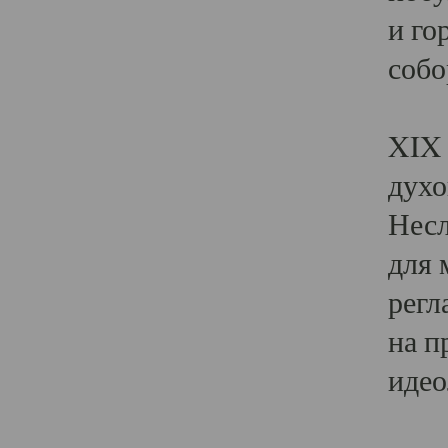
и го
собо
Явл
XIX 
духо
Несл
для 
регл
на п
идео
Поя