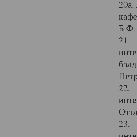
20а.
кафе
Б.Ф. 
21. 
инте
балд
Петр
22. 
инте
Оттл
23. 
инте