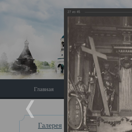
27
из
45
Главная
Экскурсия
Главная
Галерея