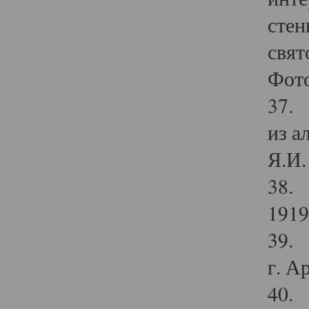
стен
свят
Фото
37. 
из а
Я.И. 
38. 
1919
39. 
г. А
40. 