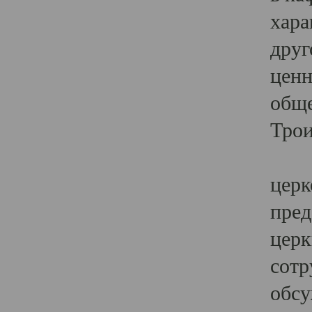
хара
друг
ценн
обще
Трои
Ярк
церк
пред
церк
сотр
обсу