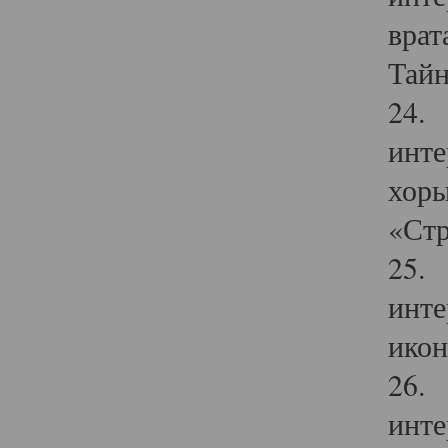
врат
Тайн
24. 
инте
хоры
«Стр
25. 
инте
икон
26. 
инте