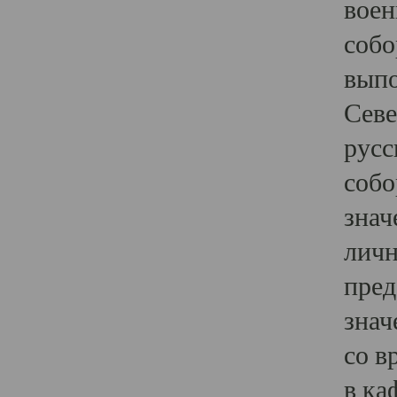
воен
собо
выпо
Севе
русс
собо
знач
личн
пред
знач
со в
в ка