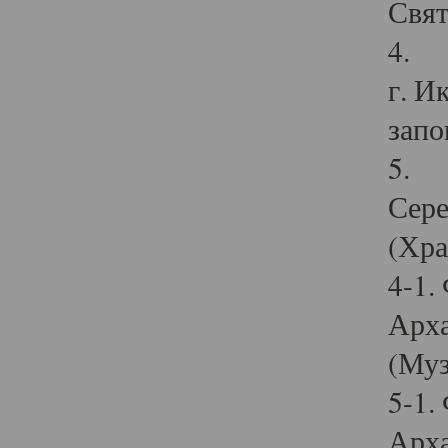
Свят
4. И
г. И
запо
5. И
Сере
(Хра
4-1.
Арха
(Муз
5-1.
Арха