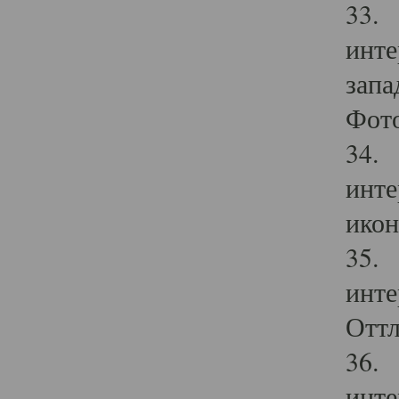
33. 
инте
запа
Фото
34. 
инте
икон
35. 
инте
Оттл
36. 
инте