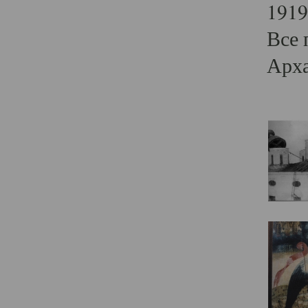
1919
Все 
Арха