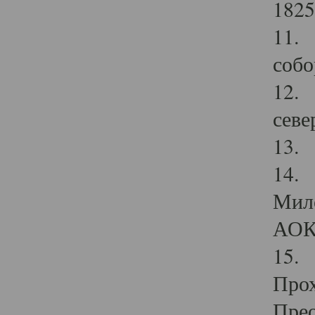
1825
11.
собо
12. 
севе
13.
14. 
Мило
АОК
15. 
Прох
Прео