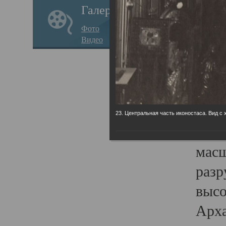
Галерея
годо
Фото
прав
Видео
кафе
Воз
Арха
Трои
23. Центральная часть иконостаса. Вид с 
град
масш
разр
высо
Арха