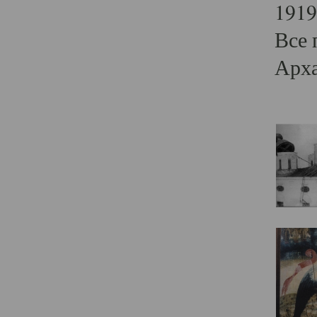
1919
Все 
Арха