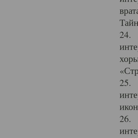
врат
Тайн
24. 
инте
хоры
«Стр
25. 
инте
икон
26. 
инте