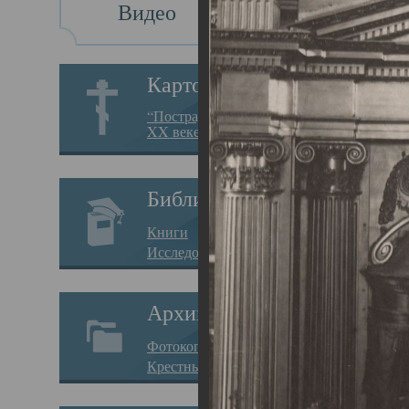
Видео
Св
Картотека
Свя
“Пострадавшие за веру в
XX веке на Севере”
23.12.
Сего
Библиотека
мере
Книги
целе
Исследования
резу
Архив
памя
Фотокопии дел
Арха
Крестные ходы
борь