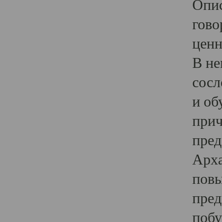
Опис
гово
ценн
В не
сосл
и об
прич
пред
Арха
повы
пред
побу