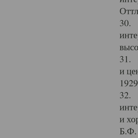
Оттл
30. 
инте
высо
31. 
и це
1929 
32. 
инте
и хо
Б.Ф. 