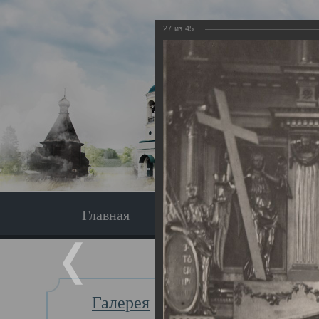
27
из
45
Главная
Экскурсия
Главная
Галерея