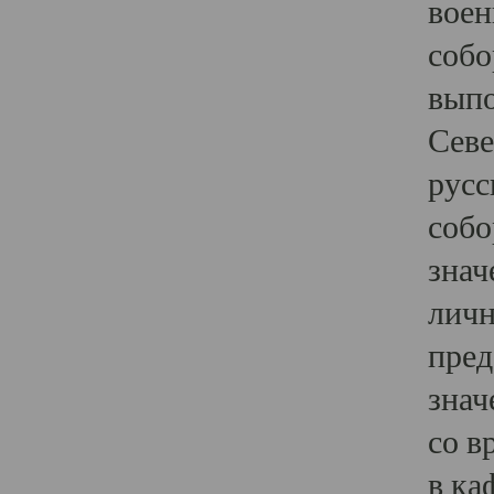
воен
собо
выпо
Севе
русс
собо
знач
личн
пред
знач
со в
в ка