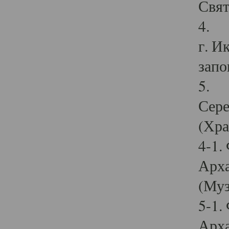
Свят
4. И
г. И
запо
5. И
Сере
(Хра
4-1.
Арха
(Муз
5-1.
Арха