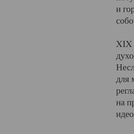
и го
собо
Явл
XIX 
духо
Несл
для 
регл
на п
идео
Поя