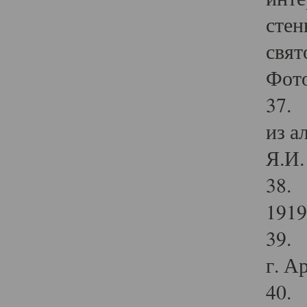
стен
свят
Фото
37. 
из а
Я.И. 
38. 
1919
39. 
г. А
40. 