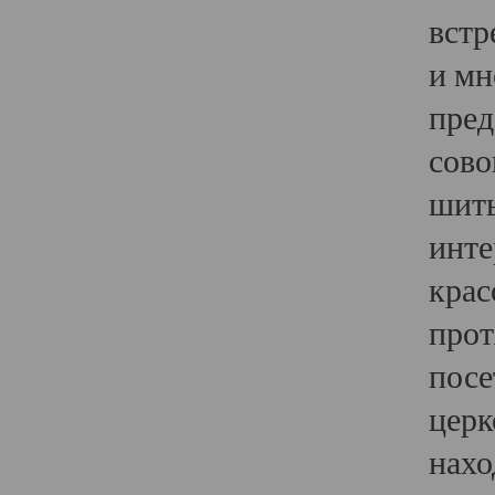
встр
и мн
пред
сово
шить
инте
крас
прот
посе
церк
нахо