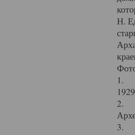
кото
Н. Е
стар
Арха
крае
Фот
1. С
1929 
2. Р
Архе
3. Ф