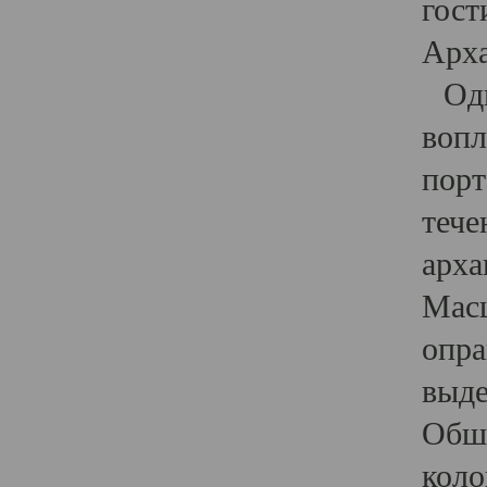
гост
Арха
Один
вопл
порт
тече
арха
Масш
опра
выде
Обши
коло