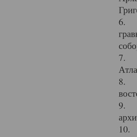
Григ
6. П
грав
собо
7. Г
Атла
8. С
вост
9. С
архи
10. 