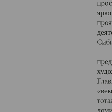
прос
ярко
проя
деят
Сиби
Одн
пред
худо
Глав
«век
тота
доми