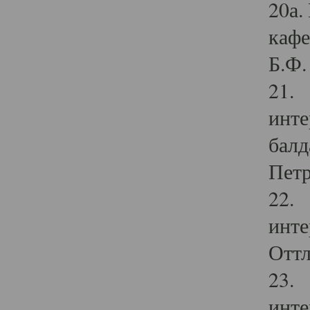
20а.
кафе
Б.Ф. 
21. 
инте
балд
Петр
22. 
инте
Оттл
23. 
инте