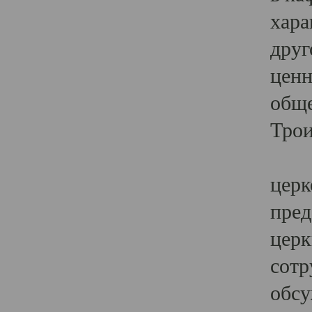
хара
друг
ценн
обще
Трои
Ярк
церк
пред
церк
сотр
обсу