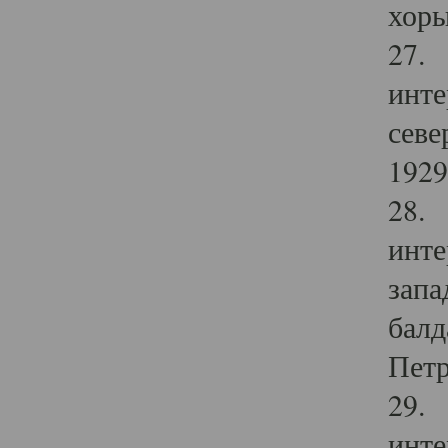
хоры
27. 
инте
севе
1929 
28. 
инте
запа
балд
Петр
29. 
инте