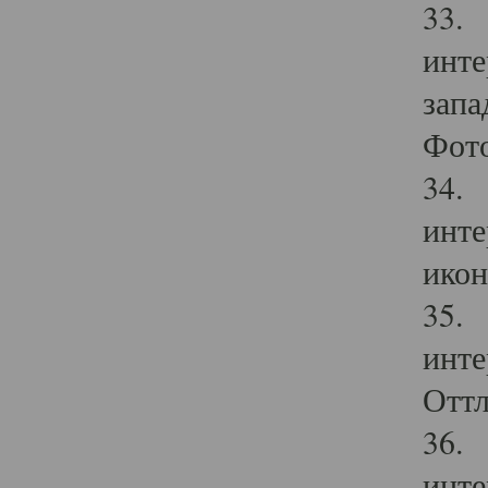
33. 
инте
запа
Фото
34. 
инте
икон
35. 
инте
Оттл
36. 
инте