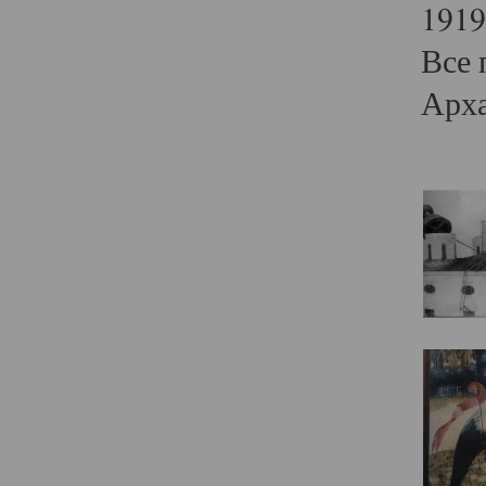
1919
Все 
Арха