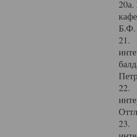
20а.
кафе
Б.Ф. 
21. 
инте
балд
Петр
22. 
инте
Оттл
23. 
инте