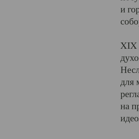
и го
собо
Явл
XIX 
духо
Несл
для 
регл
на п
идео
Поя