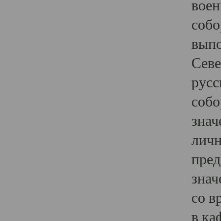
воен
собо
выпо
Севе
русс
собо
знач
личн
пред
знач
со в
в ка