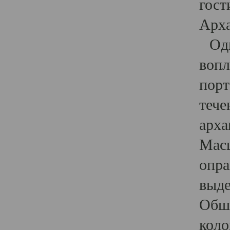
гост
Арха
Один
вопл
порт
тече
арха
Масш
опра
выде
Обши
коло