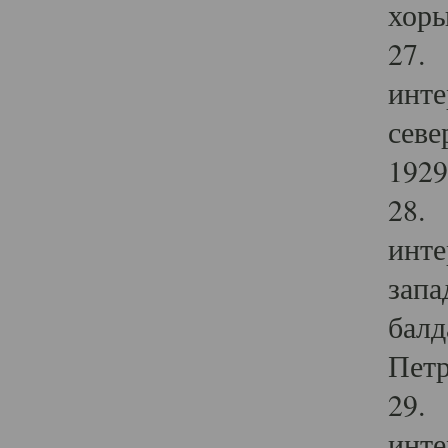
хоры
27. 
инте
севе
1929 
28. 
инте
запа
балд
Петр
29. 
инте