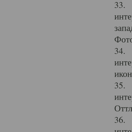
33. 
инте
запа
Фото
34. 
инте
икон
35. 
инте
Оттл
36. 
инте