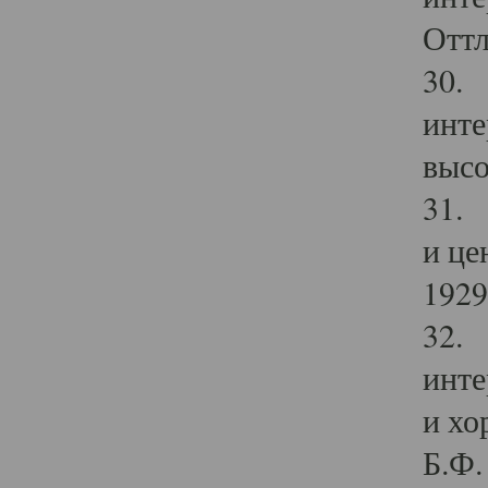
Оттл
30. 
инте
высо
31. 
и це
1929 
32. 
инте
и хо
Б.Ф. 