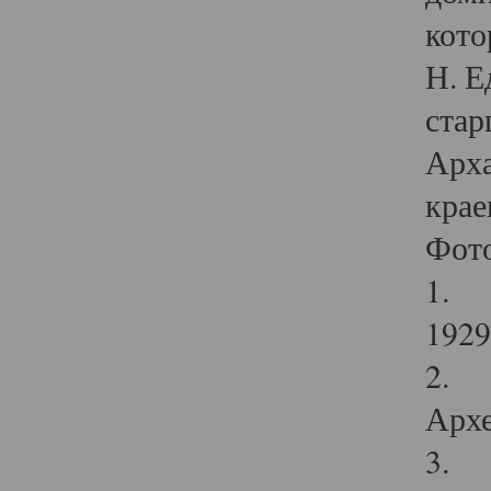
кото
Н. Е
стар
Арха
крае
Фот
1. С
1929 
2. Р
Архе
3. Ф