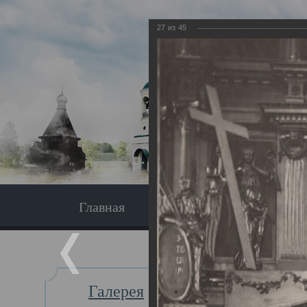
27
из
45
Главная
Экскурсия
Главная
Галерея