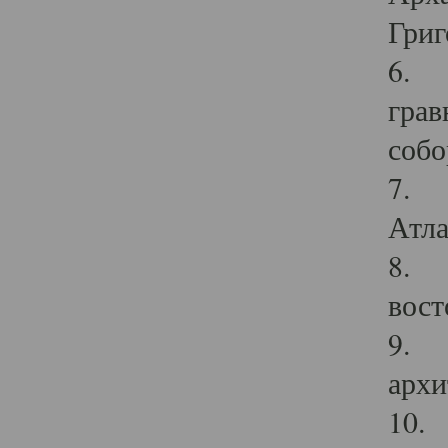
Григ
6. П
грав
собо
7. Г
Атла
8. С
вост
9. С
архи
10. 