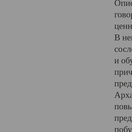
Опис
гово
ценн
В не
сосл
и об
прич
пред
Арха
повы
пред
побу