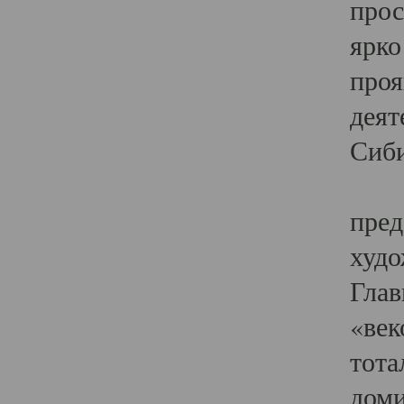
прос
ярко
проя
деят
Сиби
Одн
пред
худо
Глав
«век
тота
доми