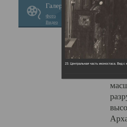
Галерея
годо
Фото
прав
Видео
кафе
Воз
Арха
Трои
23. Центральная часть иконостаса. Вид с 
град
масш
разр
высо
Арха