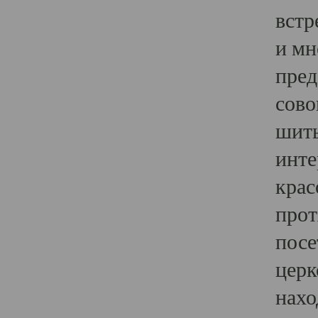
встр
и мн
пред
сово
шить
инте
крас
прот
посе
церк
нахо