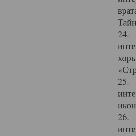
врат
Тайн
24. 
инте
хоры
«Стр
25. 
инте
икон
26. 
инте