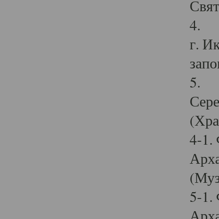
Свят
4. И
г. И
запо
5. И
Сере
(Хра
4-1.
Арха
(Муз
5-1.
Арха