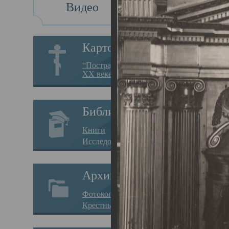
Видео
Св
Картотека
Свя
“Пострадавшие за веру в
XX веке на Севере”
23.12.
Сего
Библиотека
мере
Книги
целе
Исследования
резу
Архив
памя
Фотокопии дел
Арха
Крестные ходы
борь