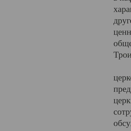
хара
друг
ценн
обще
Трои
Ярк
церк
пред
церк
сотр
обсу