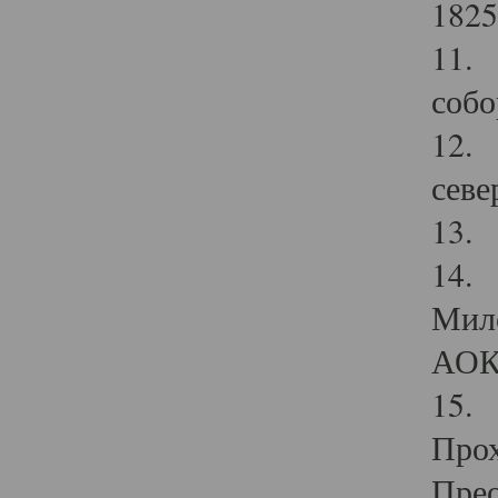
1825
11.
собо
12. 
севе
13.
14. 
Мило
АОК
15. 
Прох
Прео