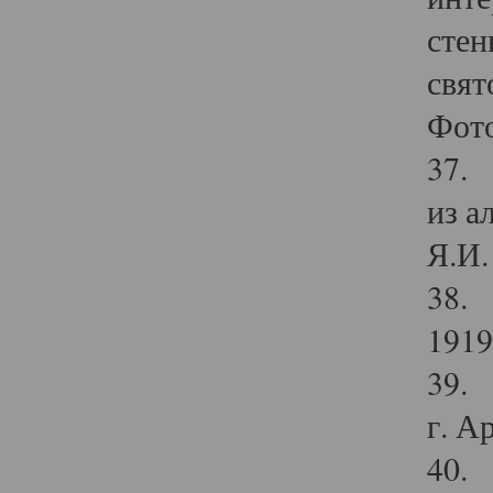
стен
свят
Фото
37. 
из а
Я.И. 
38. 
1919
39. 
г. А
40. 