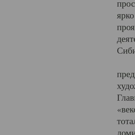
прос
ярко
проя
деят
Сиби
Одн
пред
худо
Глав
«век
тота
доми