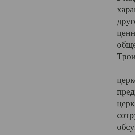
хара
друг
ценн
обще
Трои
Ярк
церк
пред
церк
сотр
обсу