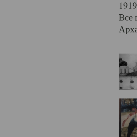
1919
Все 
Арха