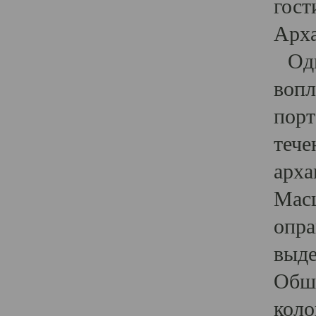
гост
Арха
Один
вопл
порт
тече
арха
Масш
опра
выде
Обши
коло