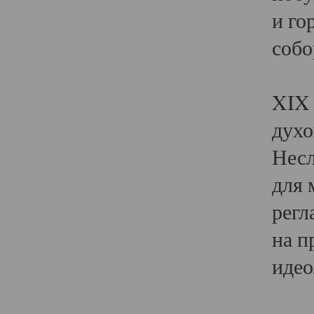
и го
собо
Явл
XIX 
духо
Несл
для 
регл
на п
идео
Поя