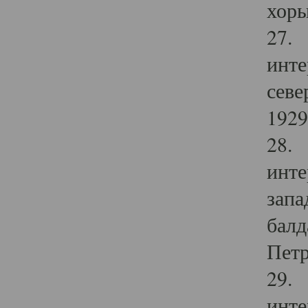
хоры
27. 
инте
севе
1929 
28. 
инте
запа
балд
Петр
29. 
инте