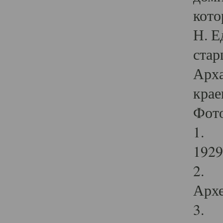
кото
Н. Е
стар
Арха
крае
Фот
1. С
1929 
2. Р
Архе
3. Ф