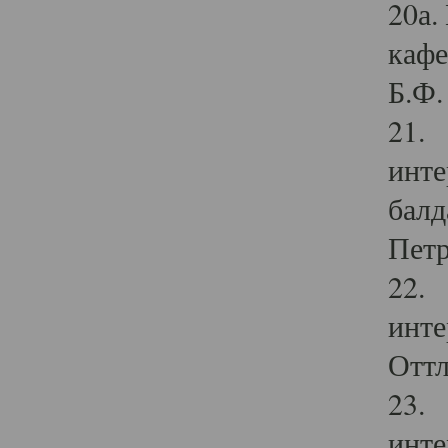
20а.
кафе
Б.Ф. 
21. 
инте
балд
Петр
22. 
инте
Оттл
23. 
инте