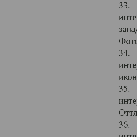
33. 
инте
запа
Фото
34. 
инте
икон
35. 
инте
Оттл
36. 
инте