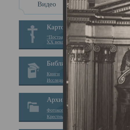
Видео
Св
Картотека
Свя
“Пострадавшие за веру в
XX веке на Севере”
23.12.
Сего
Библиотека
мере
Книги
целе
Исследования
резу
Архив
памя
Фотокопии дел
Арха
Крестные ходы
борь