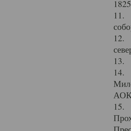
1825
11.
собо
12. 
севе
13.
14. 
Мило
АОК
15. 
Прох
Прео