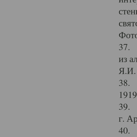
стен
свят
Фото
37. 
из а
Я.И. 
38. 
1919
39. 
г. А
40. 