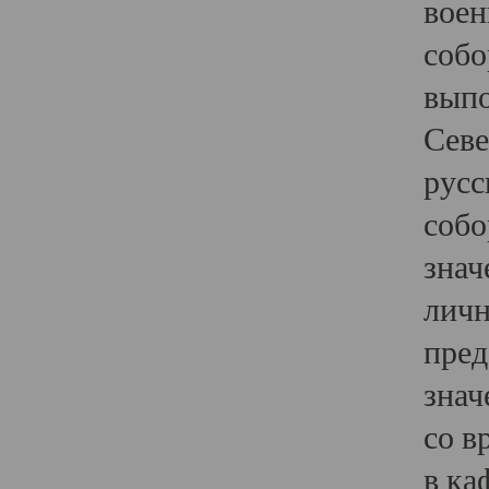
воен
собо
выпо
Севе
русс
собо
знач
личн
пред
знач
со в
в ка