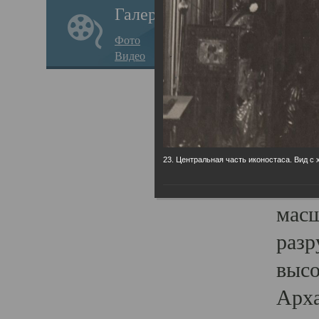
Галерея
годо
Фото
прав
Видео
кафе
Воз
Арха
Трои
23. Центральная часть иконостаса. Вид с 
град
масш
разр
высо
Арха