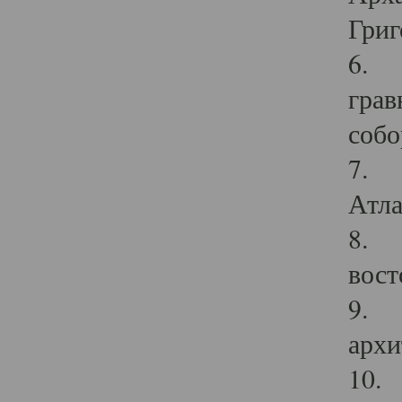
Григ
6. П
грав
собо
7. Г
Атла
8. С
вост
9. С
архи
10. 