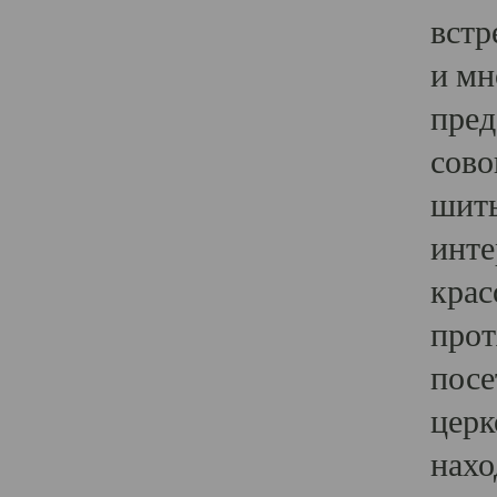
встр
и мн
пред
сово
шить
инте
крас
прот
посе
церк
нахо