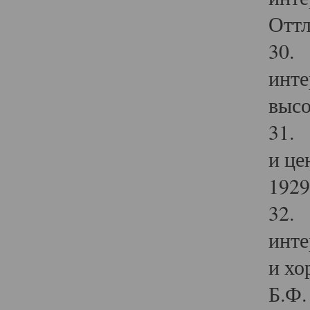
Оттл
30. 
инте
высо
31. 
и це
1929 
32. 
инте
и хо
Б.Ф. 