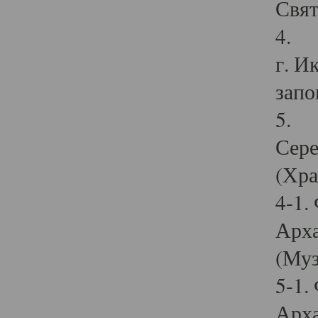
Свят
4. И
г. И
запо
5. И
Сере
(Хра
4-1.
Арха
(Муз
5-1.
Арха