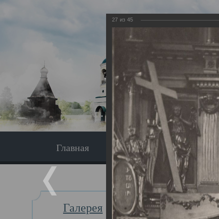
27
из
45
Главная
Экскурсия
Главная
Галерея