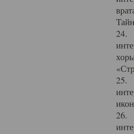
врат
Тайн
24. 
инте
хоры
«Стр
25. 
инте
икон
26. 
инте