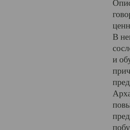
Опис
гово
ценн
В не
сосл
и об
прич
пред
Арха
повы
пред
побу