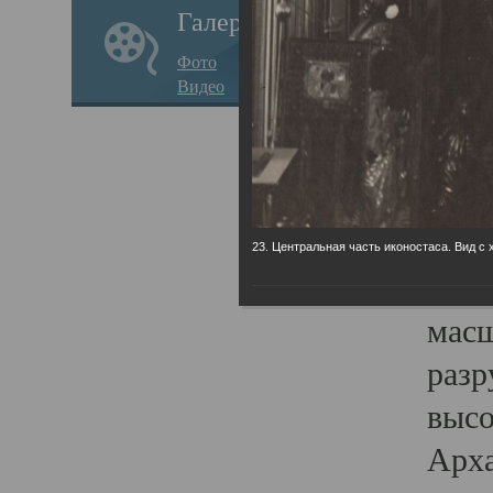
Галерея
годо
Фото
прав
Видео
кафе
Воз
Арха
Трои
23. Центральная часть иконостаса. Вид с 
град
масш
разр
высо
Арха