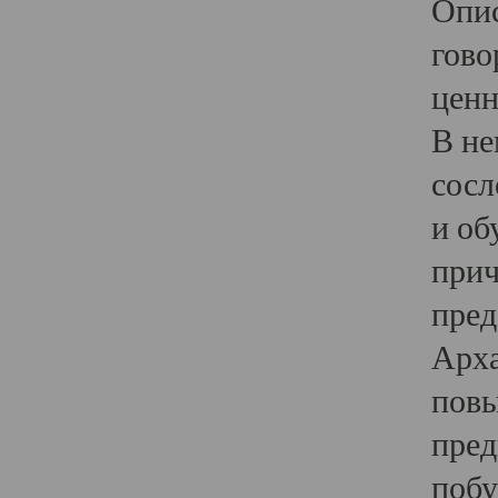
Опис
гово
ценн
В не
сосл
и об
прич
пред
Арха
повы
пред
побу