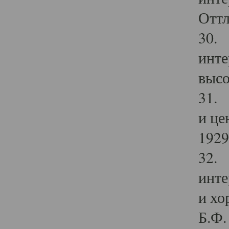
Оттл
30. 
инте
высо
31. 
и це
1929 
32. 
инте
и хо
Б.Ф. 