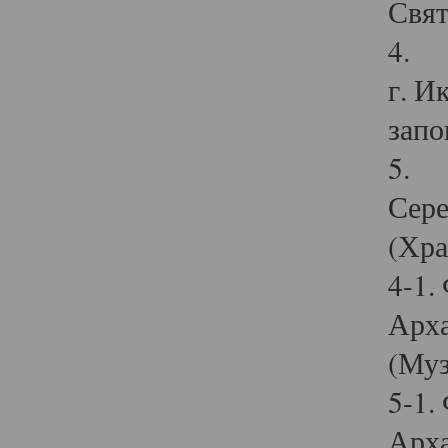
Свят
4. И
г. И
запо
5. И
Сере
(Хра
4-1.
Арха
(Муз
5-1.
Арха