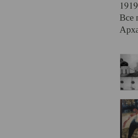
1919
Все 
Арха