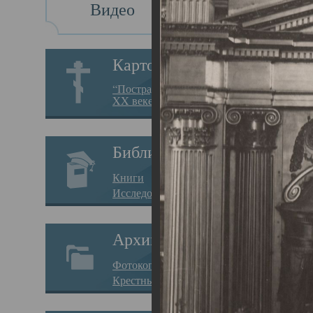
Видео
Св
Картотека
Свя
“Пострадавшие за веру в
XX веке на Севере”
23.12.
Сего
Библиотека
мере
Книги
целе
Исследования
резу
Архив
памя
Фотокопии дел
Арха
Крестные ходы
борь