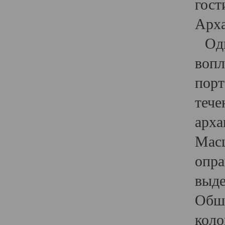
гост
Арха
Один
вопл
порт
тече
арха
Масш
опра
выде
Обши
коло