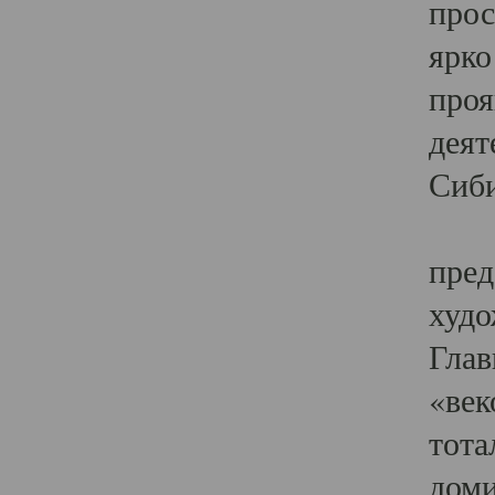
прос
ярко
проя
деят
Сиби
Одн
пред
худо
Глав
«век
тота
доми