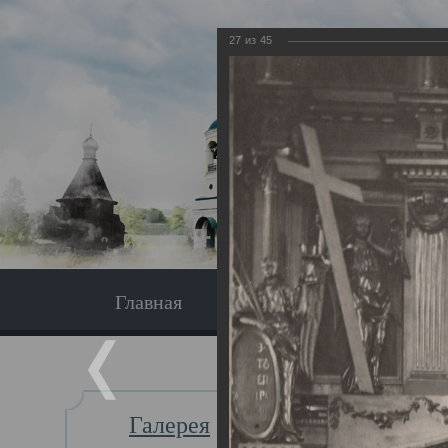
27
из
45
Главная
Экскурсия
Главная
Галерея