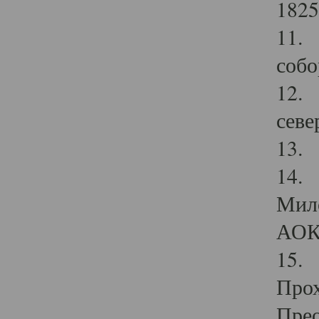
1825
11.
собо
12. 
севе
13.
14. 
Мило
АОК
15. 
Прох
Прео