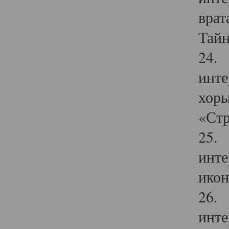
врат
Тайн
24. 
инте
хоры
«Стр
25. 
инте
икон
26. 
инте