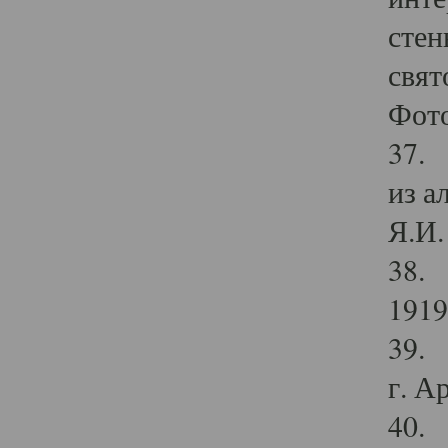
стен
свят
Фото
37. 
из а
Я.И. 
38. 
1919
39. 
г. А
40. 