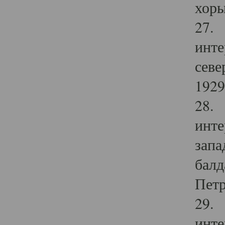
хоры
27. 
инте
севе
1929 
28. 
инте
запа
балд
Петр
29. 
инте