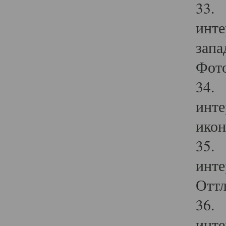
33. 
инте
запа
Фото
34. 
инте
икон
35. 
инте
Оттл
36. 
инте