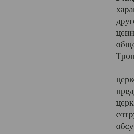
хара
друг
ценн
обще
Трои
Ярк
церк
пред
церк
сотр
обсу