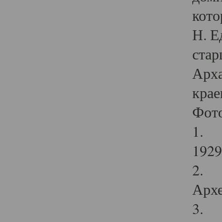
кото
Н. Е
стар
Арха
крае
Фот
1. С
1929 
2. Р
Архе
3. Ф