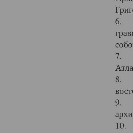
Григ
6. П
грав
собо
7. Г
Атла
8. С
вост
9. С
архи
10. 