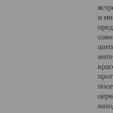
встр
и мн
пред
сово
шить
инте
крас
прот
посе
церк
нахо