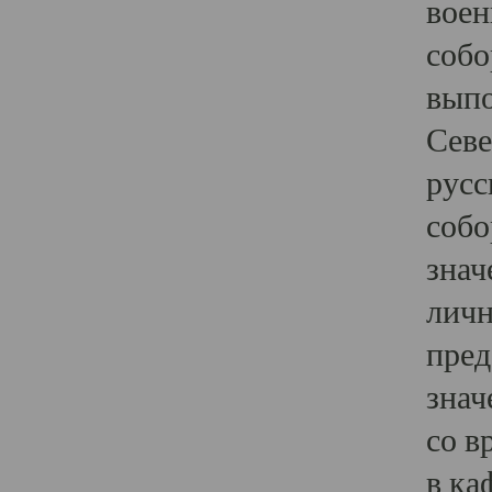
воен
собо
выпо
Севе
русс
собо
знач
личн
пред
знач
со в
в ка