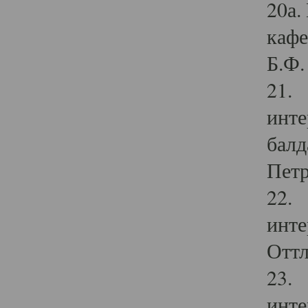
20а.
кафе
Б.Ф. 
21. 
инте
балд
Петр
22. 
инте
Оттл
23. 
инте