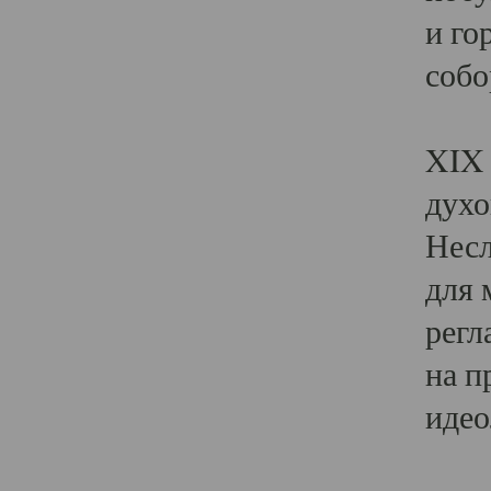
и го
собо
Явл
XIX 
духо
Несл
для 
регл
на п
идео
Поя