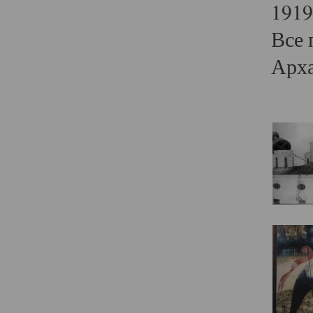
1919
Все 
Арха