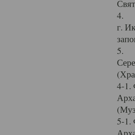
Свят
4. И
г. И
запо
5. И
Сере
(Хра
4-1.
Арха
(Муз
5-1.
Арха