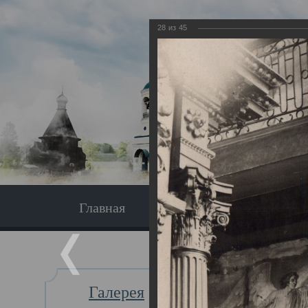
28
из
45
Главная
Экскурсия
Главная
Галерея