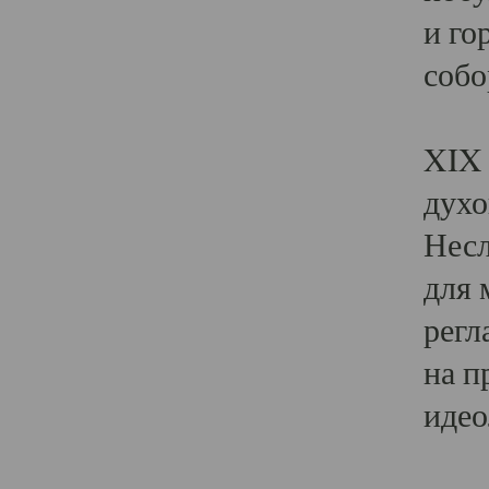
и го
собо
Явл
XIX 
духо
Несл
для 
регл
на п
идео
Поя