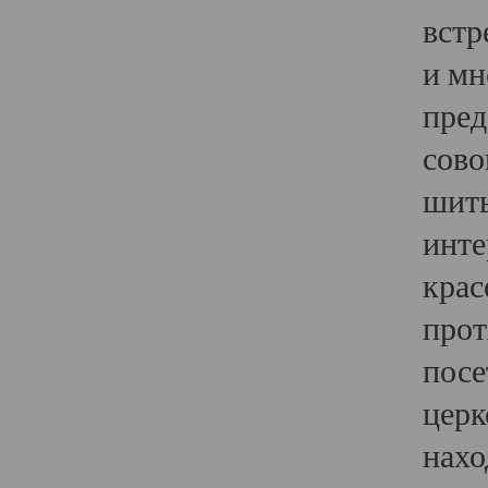
встр
и мн
пред
сово
шить
инте
крас
прот
посе
церк
нахо