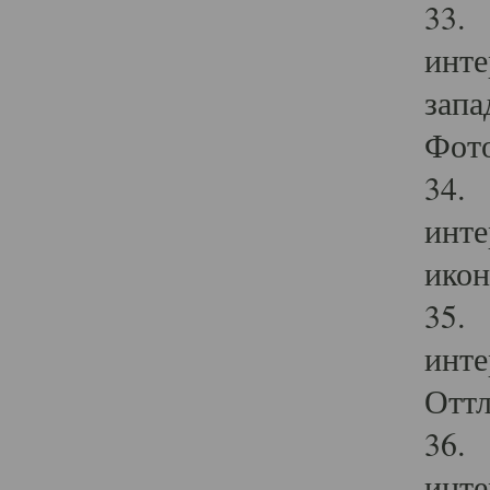
33. 
инте
запа
Фото
34. 
инте
икон
35. 
инте
Оттл
36. 
инте