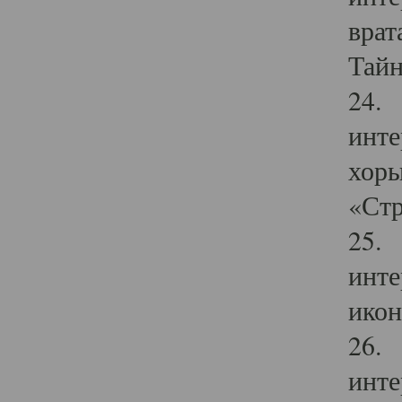
врат
Тайн
24. 
инте
хоры
«Стр
25. 
инте
икон
26. 
инте