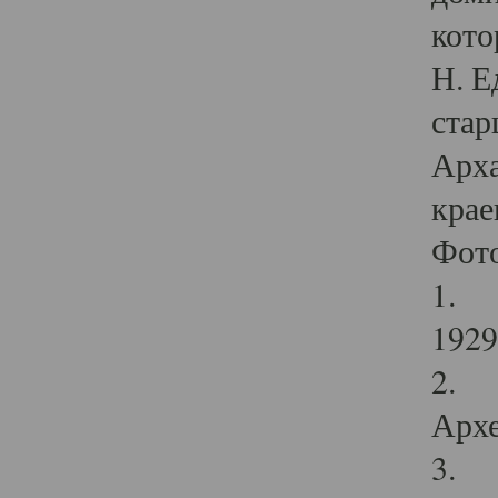
кото
Н. Е
стар
Арха
крае
Фот
1. С
1929 
2. Р
Архе
3. Ф