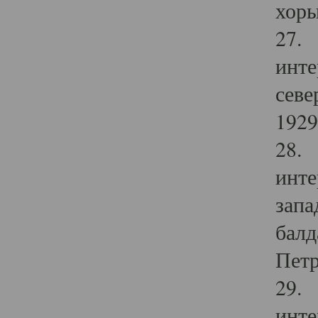
хоры
27. 
инте
севе
1929 
28. 
инте
запа
балд
Петр
29. 
инте