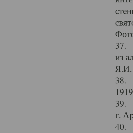
стен
свят
Фото
37. 
из а
Я.И. 
38. 
1919
39. 
г. А
40. 