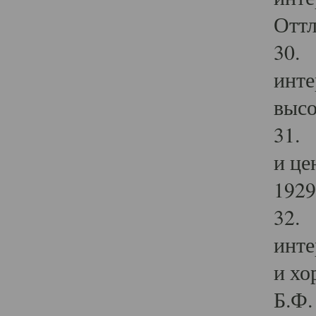
Оттл
30. 
инте
высо
31. 
и це
1929 
32. 
инте
и хо
Б.Ф. 