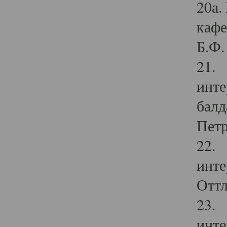
20а.
кафе
Б.Ф. 
21. 
инте
балд
Петр
22. 
инте
Оттл
23. 
инте