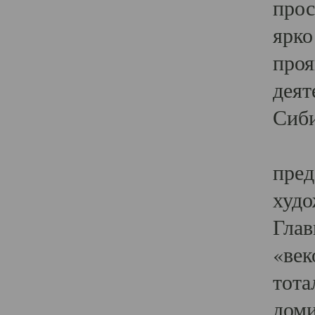
прос
ярко
проя
деят
Сиби
Одн
пред
худо
Глав
«век
тота
доми