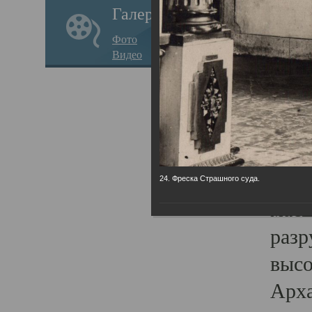
Галерея
годо
Фото
прав
Видео
кафе
Воз
Арха
Трои
град
24. Фреска Страшного суда.
масш
разр
высо
Арха