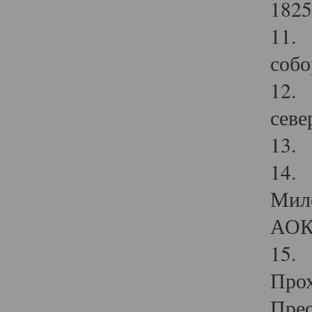
1825
11.
собо
12. 
севе
13.
14. 
Мило
АОК
15. 
Прох
Прео