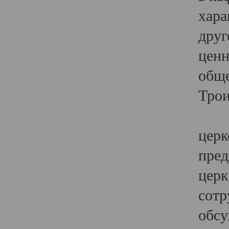
хара
друг
ценн
обще
Трои
Ярк
церк
пред
церк
сотр
обсу