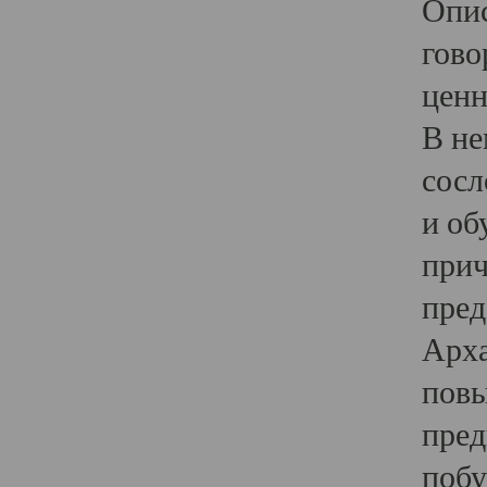
Опис
гово
ценн
В не
сосл
и об
прич
пред
Арха
повы
пред
побу