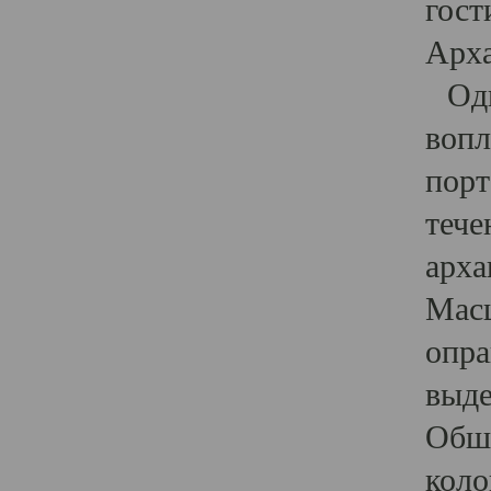
гост
Арха
Один
вопл
порт
тече
арха
Масш
опра
выде
Обши
коло