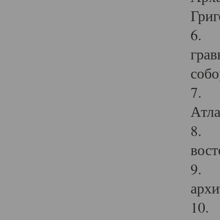
Григ
6. П
грав
собо
7. Г
Атла
8. С
вост
9. С
архи
10. 