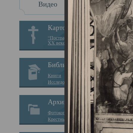
Видео
Св
Картотека
Свя
“Пострадавшие за веру в
XX веке на Севере”
23.12.
Сего
Библиотека
мере
Книги
целе
Исследования
резу
Архив
памя
Фотокопии дел
Арха
Крестные ходы
борь