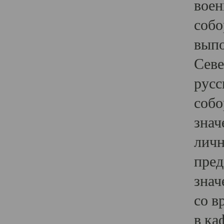
воен
собо
выпо
Севе
русс
собо
знач
личн
пред
знач
со в
в ка