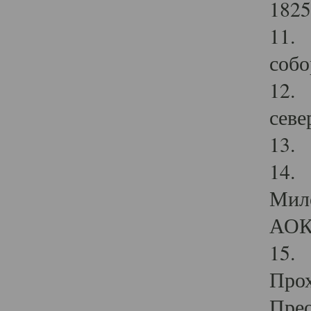
1825
11.
собо
12. 
севе
13.
14. 
Мило
АОК
15. 
Прох
Прео