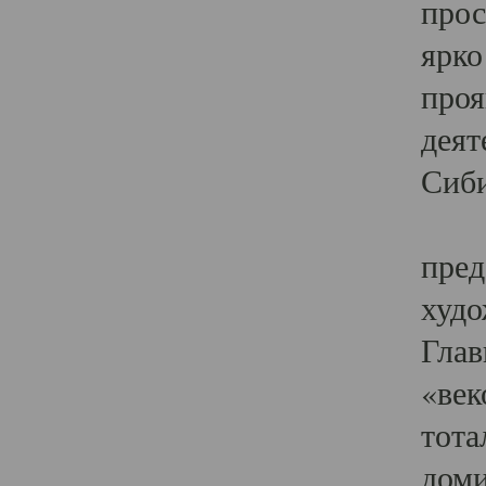
прос
ярко
проя
деят
Сиби
Одн
пред
худо
Глав
«век
тота
доми