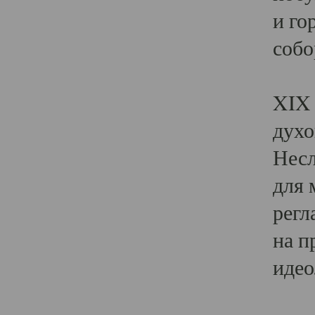
и го
собо
Явл
XIX 
духо
Несл
для 
регл
на п
идео
Поя