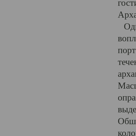
гост
Арха
Один
вопл
порт
тече
арха
Масш
опра
выде
Обши
коло