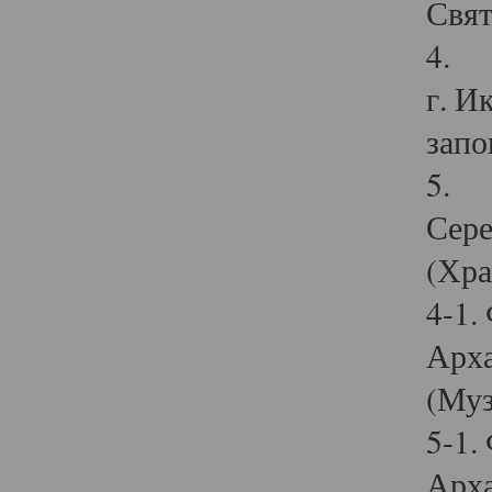
Свят
4. И
г. И
запо
5. И
Сере
(Хра
4-1.
Арха
(Муз
5-1.
Арха