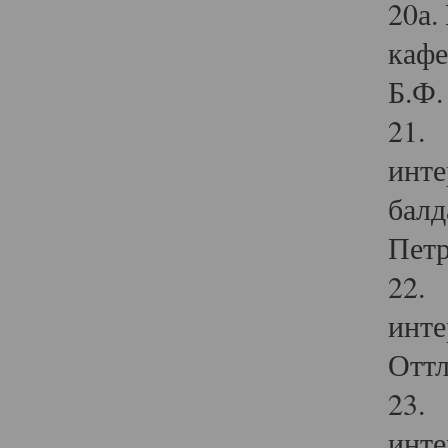
20а.
кафе
Б.Ф. 
21. 
инте
балд
Петр
22. 
инте
Оттл
23. 
инте