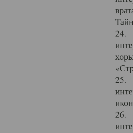
врат
Тайн
24. 
инте
хоры
«Стр
25. 
инте
икон
26. 
инте