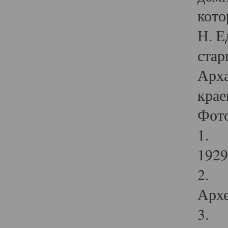
кото
Н. Е
стар
Арха
крае
Фот
1. С
1929 
2. Р
Архе
3. Ф