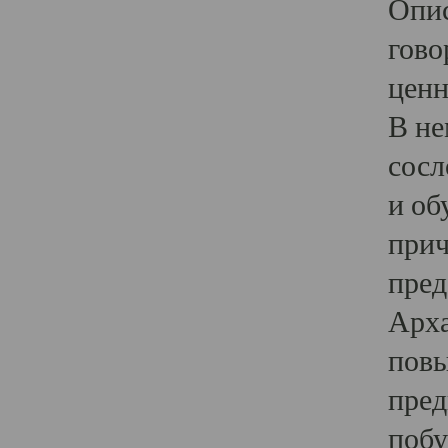
Опис
гово
ценн
В не
сосл
и об
прич
пред
Арха
повы
пред
побу