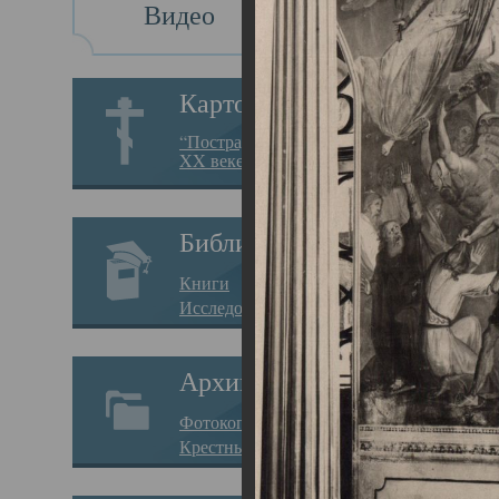
Видео
Св
Картотека
Свя
“Пострадавшие за веру в
XX веке на Севере”
23.12.
Сего
Библиотека
мере
Книги
целе
Исследования
резу
Архив
памя
Фотокопии дел
Арха
Крестные ходы
борь