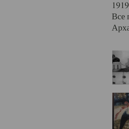
1919
Все 
Арха