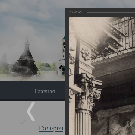
28
из
45
Главная
Экскурсия
Главная
Галерея