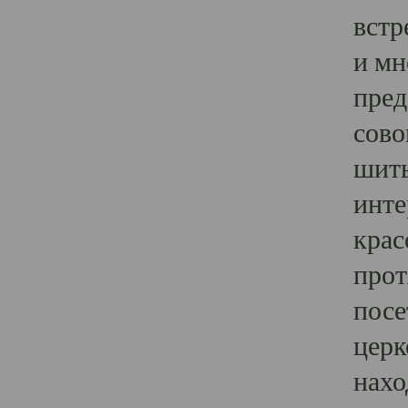
встр
и мн
пред
сово
шить
инте
крас
прот
посе
церк
нахо