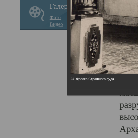
Галерея
годо
Фото
прав
Видео
кафе
Воз
Арха
Трои
град
24. Фреска Страшного суда.
масш
разр
высо
Арха