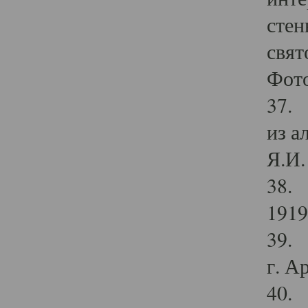
стен
свят
Фото
37. 
из а
Я.И. 
38. 
1919
39. 
г. А
40. 