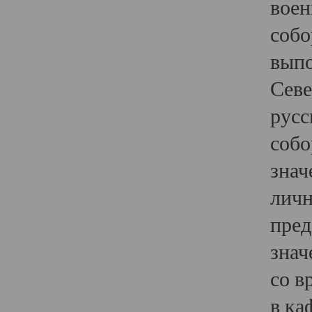
воен
собо
выпо
Севе
русс
собо
знач
личн
пред
знач
со в
в ка