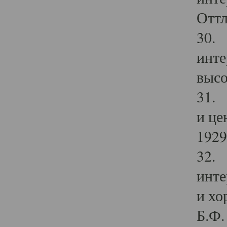
Оттл
30. 
инте
высо
31. 
и це
1929 
32. 
инте
и хо
Б.Ф. 