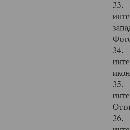
33. 
инте
запа
Фото
34. 
инте
икон
35. 
инте
Оттл
36. 
инте