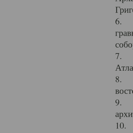
Григ
6. П
грав
собо
7. Г
Атла
8. С
вост
9. С
архи
10. 