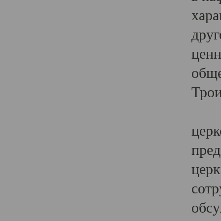
хара
друг
ценн
обще
Трои
Ярк
церк
пред
церк
сотр
обсу