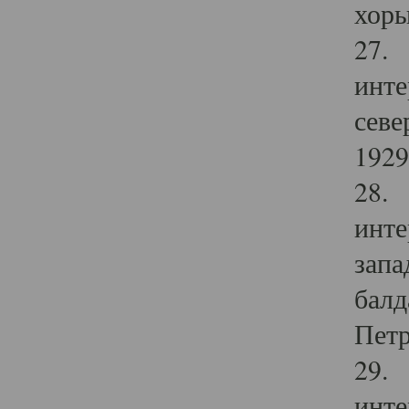
хоры
27. 
инте
севе
1929 
28. 
инте
запа
балд
Петр
29. 
инте