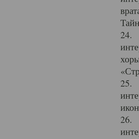
врат
Тайн
24. 
инте
хоры
«Стр
25. 
инте
икон
26. 
инте