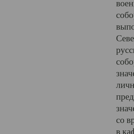
воен
собо
выпо
Севе
русс
собо
знач
личн
пред
знач
со в
в ка