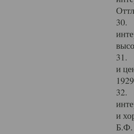
Оттл
30. 
инте
высо
31. 
и це
1929 
32. 
инте
и хо
Б.Ф. 