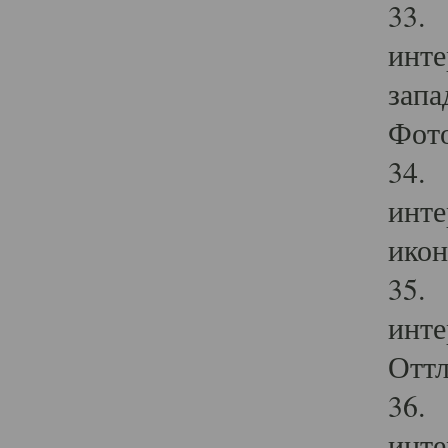
33. 
инте
запа
Фото
34. 
инте
икон
35. 
инте
Оттл
36. 
инте