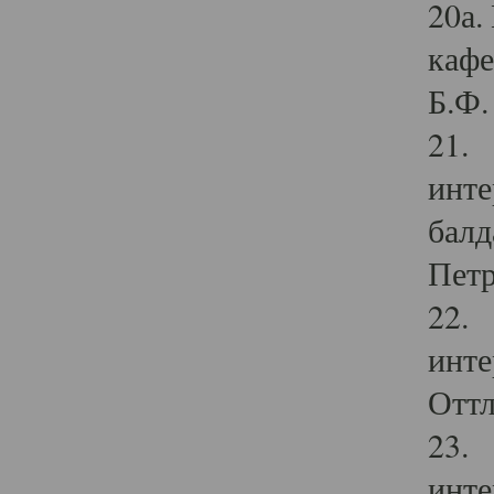
20а.
кафе
Б.Ф. 
21. 
инте
балд
Петр
22. 
инте
Оттл
23. 
инте