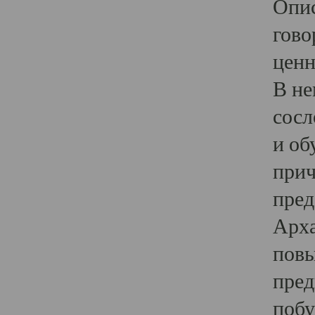
Опис
гово
ценн
В не
сосл
и об
прич
пред
Арха
повы
пред
побу