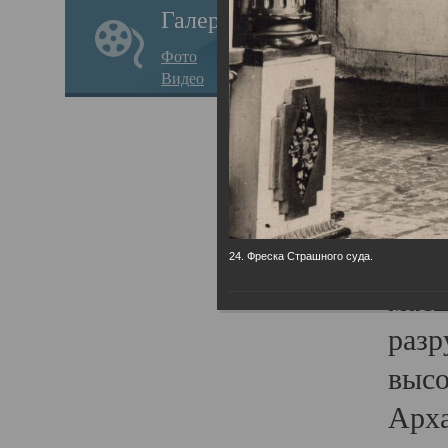
Галерея
годо
Фото
прав
Видео
кафе
Воз
Арха
Трои
град
24. Фреска Страшного суда.
масш
разр
высо
Арха