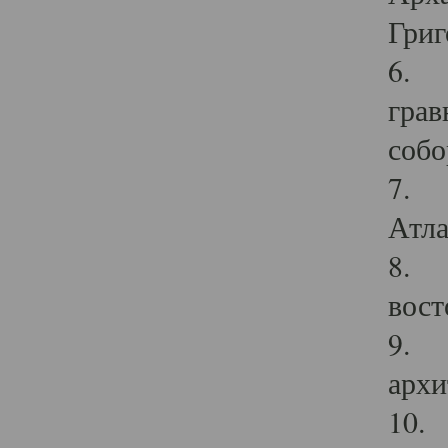
Григ
6. П
грав
собо
7. Г
Атла
8. С
вост
9. С
архи
10. 