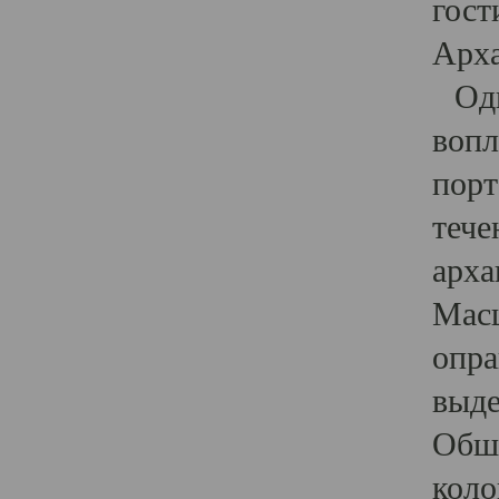
гост
Арха
Один
вопл
порт
тече
арха
Масш
опра
выде
Обши
коло