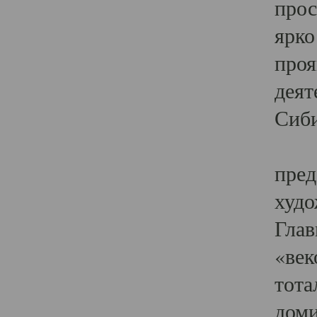
прос
ярко
проя
деят
Сиби
Одн
пред
худо
Глав
«век
тота
доми