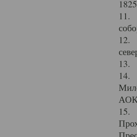
1825
11.
собо
12. 
севе
13.
14. 
Мило
АОК
15. 
Прох
Прео