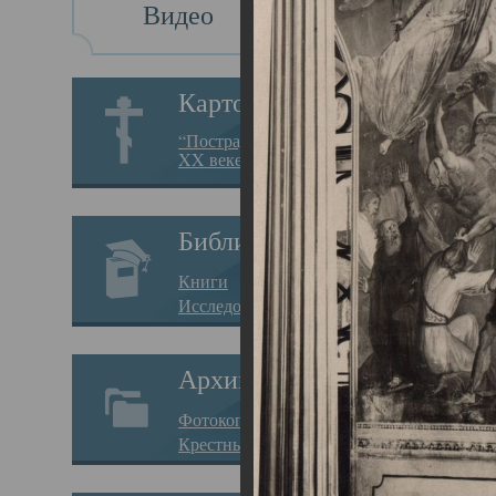
Видео
Св
Картотека
Свя
“Пострадавшие за веру в
XX веке на Севере”
23.12.
Сего
Библиотека
мере
Книги
целе
Исследования
резу
Архив
памя
Фотокопии дел
Арха
Крестные ходы
борь