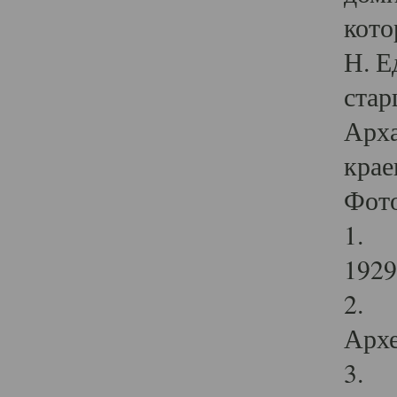
кото
Н. Е
стар
Арха
крае
Фот
1. С
1929 
2. Р
Архе
3. Ф