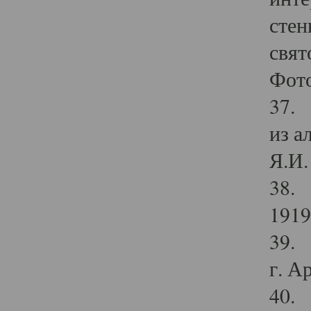
стен
свят
Фото
37. 
из а
Я.И. 
38. 
1919
39. 
г. А
40. 