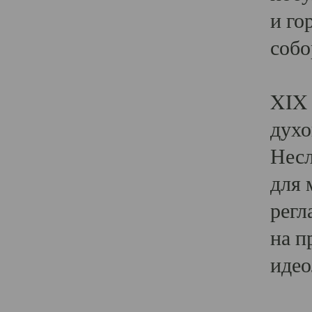
и го
собо
Явл
XIX 
духо
Несл
для 
регл
на п
идео
Поя