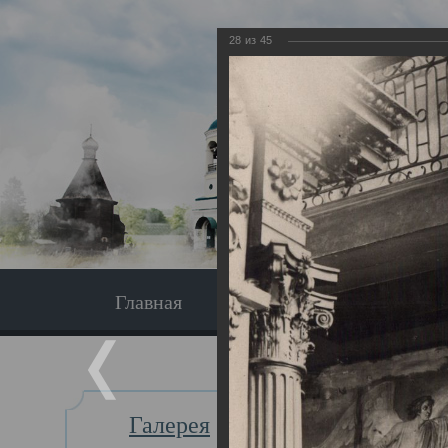
28
из
45
Главная
Экскурсия
Главная
Галерея