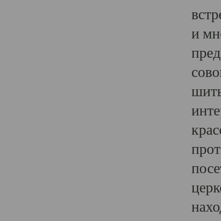
встр
и мн
пред
сово
шить
инте
крас
прот
посе
церк
нахо