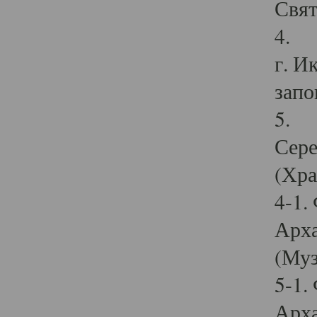
Свят
4. И
г. И
запо
5. И
Сере
(Хра
4-1.
Арха
(Муз
5-1.
Арха