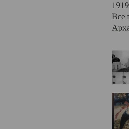
1919
Все 
Арха