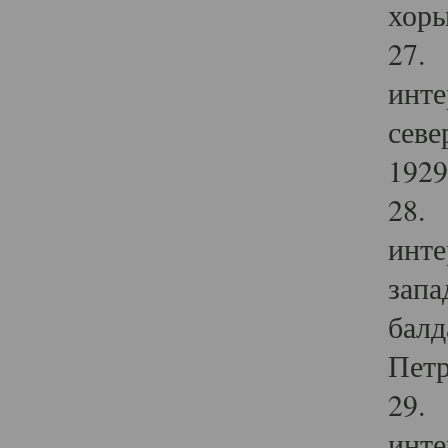
хоры
27. 
инте
севе
1929 
28. 
инте
запа
балд
Петр
29. 
инте