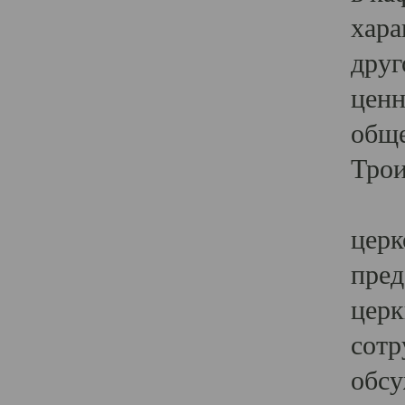
хара
друг
ценн
обще
Трои
Ярк
церк
пред
церк
сотр
обсу