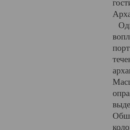
гост
Арха
Один
вопл
порт
тече
арха
Масш
опра
выде
Обши
коло