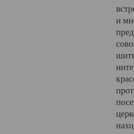
встр
и мн
пред
сово
шить
инте
крас
прот
посе
церк
нахо