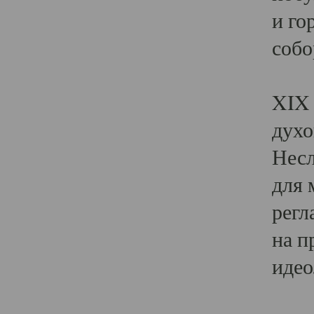
и го
собо
Явл
XIX 
духо
Несл
для 
регл
на п
идео
Поя