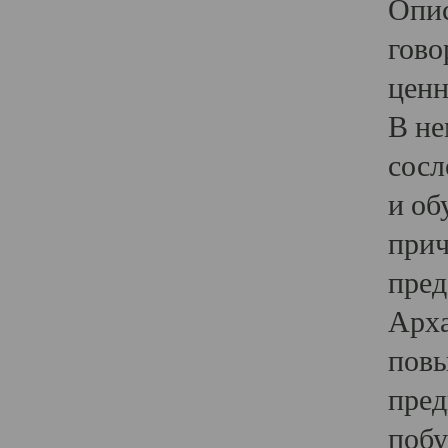
Опис
гово
ценн
В не
сосл
и об
прич
пред
Арха
повы
пред
побу