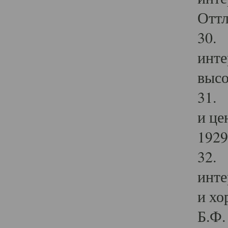
Оттл
30. 
инте
высо
31. 
и це
1929 
32. 
инте
и хо
Б.Ф. 