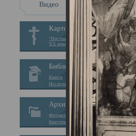
Видео
Св
Картотека
Свя
“Пострадавшие за веру в
XX веке на Севере”
23.12.
Сего
Библиотека
мере
Книги
целе
Исследования
резу
Архив
памя
Фотокопии дел
Арха
Крестные ходы
борь