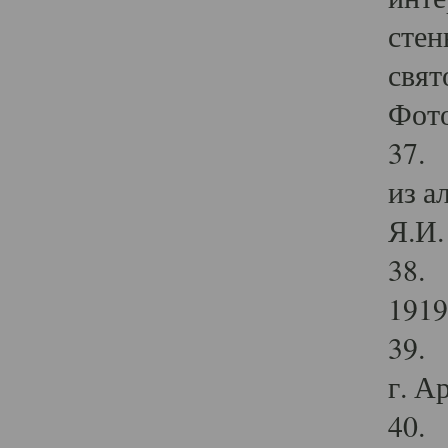
стен
свят
Фото
37. 
из а
Я.И. 
38. 
1919
39. 
г. А
40. 