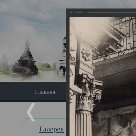
28
из
45
Главная
Экскурсия
Главная
Галерея