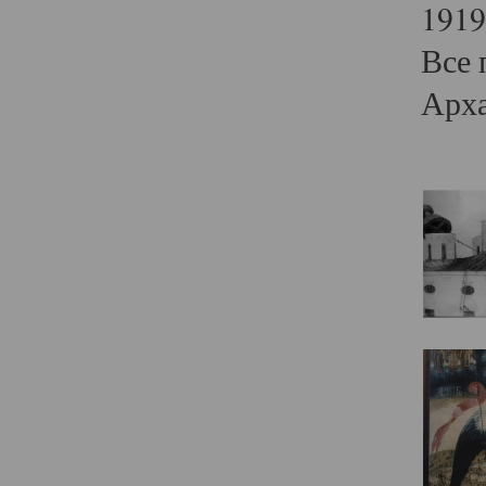
1919
Все 
Арха