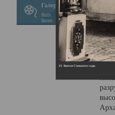
Галерея
годо
Фото
прав
Видео
кафе
Воз
Арха
Трои
град
24. Фреска Страшного суда.
масш
разр
высо
Арха