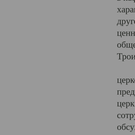
хара
друг
ценн
обще
Трои
Ярк
церк
пред
церк
сотр
обсу