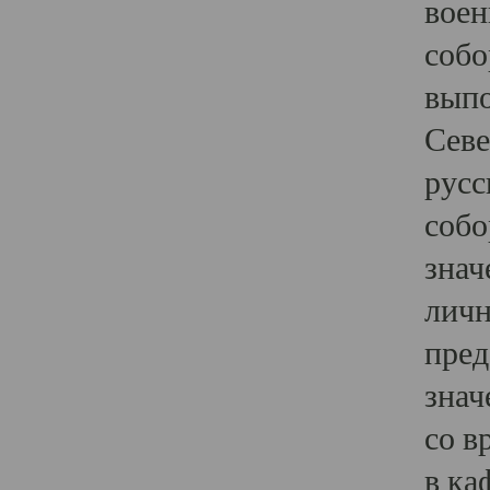
воен
собо
выпо
Севе
русс
собо
знач
личн
пред
знач
со в
в ка