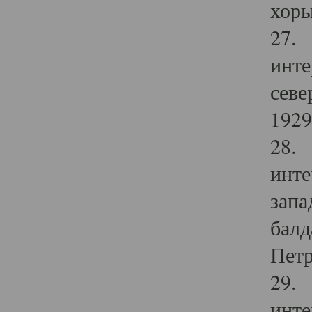
хоры
27. 
инте
севе
1929 
28. 
инте
запа
балд
Петр
29. 
инте