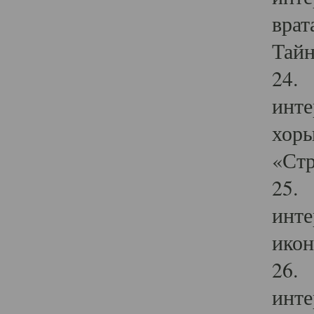
врат
Тайн
24. 
инте
хоры
«Стр
25. 
инте
икон
26. 
инте