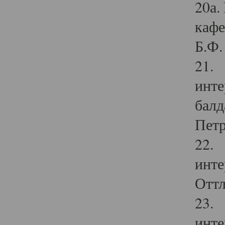
20а.
кафе
Б.Ф. 
21. 
инте
балд
Петр
22. 
инте
Оттл
23. 
инте