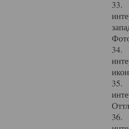
33. 
инте
запа
Фото
34. 
инте
икон
35. 
инте
Оттл
36. 
инте