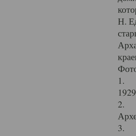
кото
Н. Е
стар
Арха
крае
Фот
1. С
1929 
2. Р
Архе
3. Ф