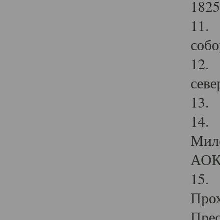
1825
11.
собо
12. 
севе
13.
14. 
Мило
АОК
15. 
Прох
Прео