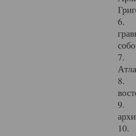
Григ
6. П
грав
собо
7. Г
Атла
8. С
вост
9. С
архи
10. 