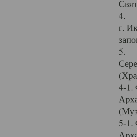
Свят
4. И
г. И
запо
5. И
Сере
(Хра
4-1.
Арха
(Муз
5-1.
Арха