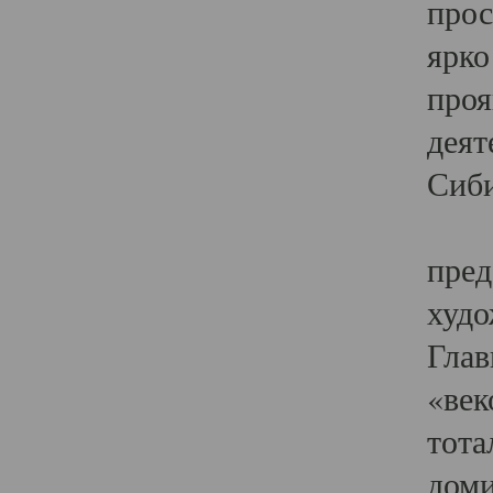
прос
ярко
проя
деят
Сиби
Одн
пред
худо
Глав
«век
тота
доми