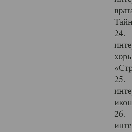
врат
Тайн
24. 
инте
хоры
«Стр
25. 
инте
икон
26. 
инте