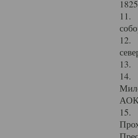
1825
11.
собо
12. 
севе
13.
14. 
Мило
АОК
15. 
Прох
Прео