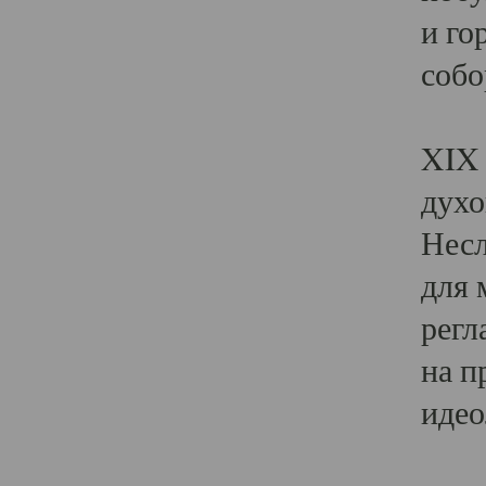
и го
собо
Явл
XIX 
духо
Несл
для 
регл
на п
идео
Поя