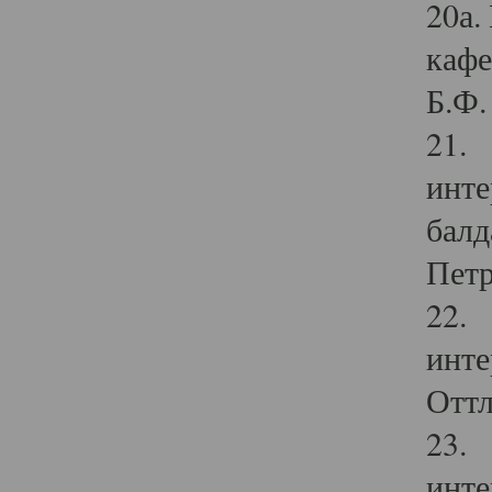
20а.
кафе
Б.Ф. 
21. 
инте
балд
Петр
22. 
инте
Оттл
23. 
инте