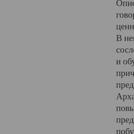
Опис
гово
ценн
В не
сосл
и об
прич
пред
Арха
повы
пред
побу