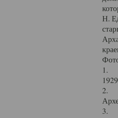
кото
Н. Е
стар
Арха
крае
Фот
1. С
1929 
2. Р
Архе
3. Ф