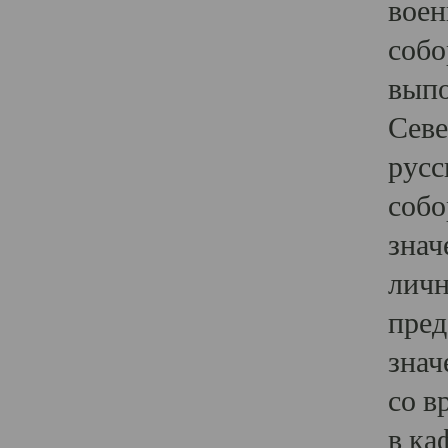
воен
собо
выпо
Севе
русс
собо
знач
личн
пред
знач
со в
в ка