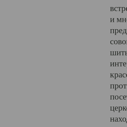
встр
и мн
пред
сово
шить
инте
крас
прот
посе
церк
нахо