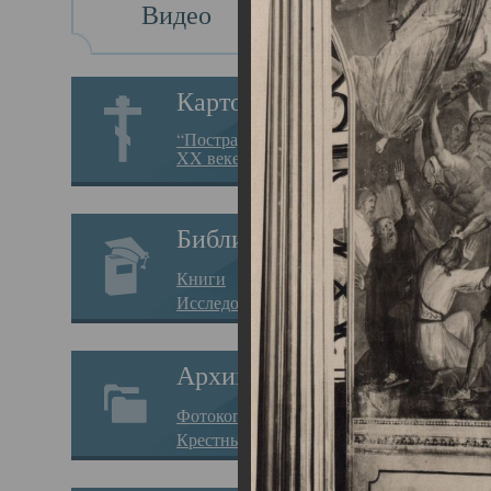
Видео
Св
Картотека
Свя
“Пострадавшие за веру в
XX веке на Севере”
23.12.
Сего
Библиотека
мере
Книги
целе
Исследования
резу
Архив
памя
Фотокопии дел
Арха
Крестные ходы
борь