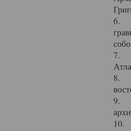
Григ
6. П
грав
собо
7. Г
Атла
8. С
вост
9. С
архи
10. 