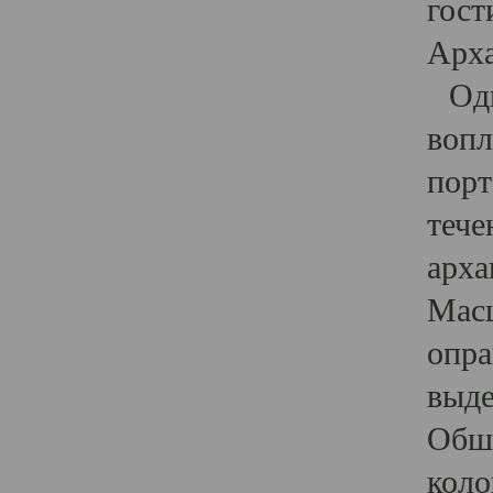
гост
Арха
Один
вопл
порт
тече
арха
Масш
опра
выде
Обши
коло