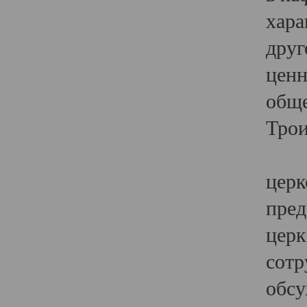
хара
друг
ценн
обще
Трои
Ярк
церк
пред
церк
сотр
обсу