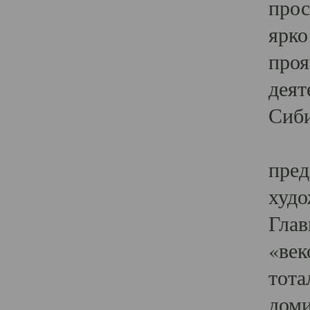
прос
ярко
проя
деят
Сиби
Одн
пред
худо
Глав
«век
тота
доми