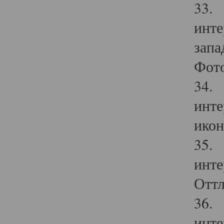
33. 
инте
запа
Фото
34. 
инте
икон
35. 
инте
Оттл
36. 
инте