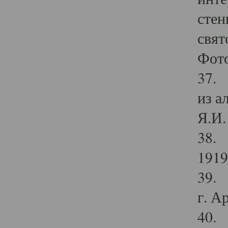
стен
свят
Фото
37. 
из а
Я.И. 
38. 
1919
39. 
г. А
40. 