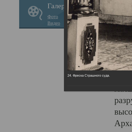
Галерея
годо
Фото
прав
Видео
кафе
Воз
Арха
Трои
град
24. Фреска Страшного суда.
масш
разр
высо
Арха