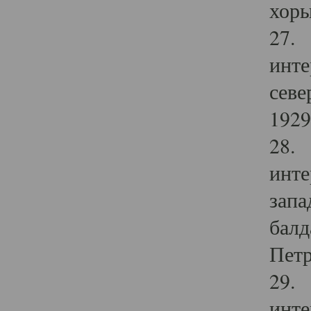
хоры
27. 
инте
севе
1929 
28. 
инте
запа
балд
Петр
29. 
инте