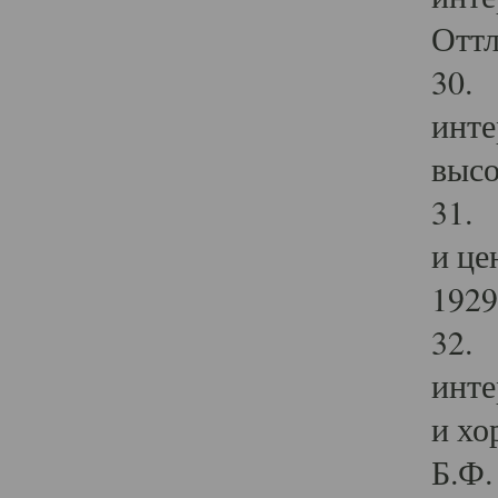
Оттл
30. 
инте
высо
31. 
и це
1929 
32. 
инте
и хо
Б.Ф. 