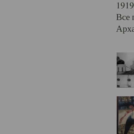
1919
Все 
Арха