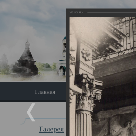
28
из
45
Главная
Экскурсия
Главная
Галерея