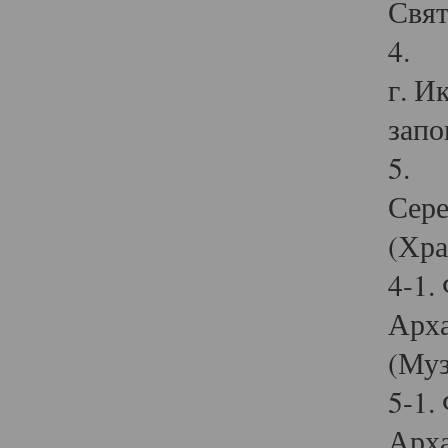
Свят
4. И
г. И
запо
5. И
Сере
(Хра
4-1.
Арха
(Муз
5-1.
Арха