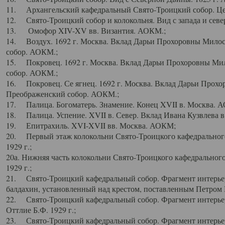
11. Архангельский кафедральный Свято-Троицкий собор. Цен
12. Свято-Троицкий собор и колокольня. Вид с запада и север
13. Омофор XIV-XV вв. Византия. АОКМ.;
14. Воздух. 1692 г. Москва. Вклад Дарьи Прохоровны Мило
собор. АОКМ.;
15. Покровец. 1692 г. Москва. Вклад Дарьи Прохоровны Ми
собор. АОКМ.;
16. Покровец. Се ягнец. 1692 г. Москва. Вклад Дарьи Прох
Преображенский собор. АОКМ.;
17. Палица. Богоматерь. Знамение. Конец XVII в. Москва. 
18. Палица. Успение. XVII в. Север. Вклад Ивана Кузвлева 
19. Епитрахиль. XVI-XVII вв. Москва. АОКМ;
20. Первый этаж колокольни Свято-Троицкого кафедрального
1929 г.;
20а. Нижняя часть колокольни Свято-Троицкого кафедрального
1929 г.;
21. Свято-Троицкий кафедральный собор. Фрагмент интерьер
балдахин, установленный над крестом, поставленным Петром I
22. Свято-Троицкий кафедральный собор. Фрагмент интерьер
Оттлие Б.Ф. 1929 г.;
23. Свято-Троицкий кафедральный собор. Фрагмент интерье