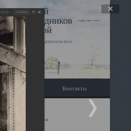
льный музей
слайдер
в и исповедников
рхангельской
влению митрополита Архангельского
горского Даниила
Вопрос-ответ
Контакты
ицкий собор Архангельска