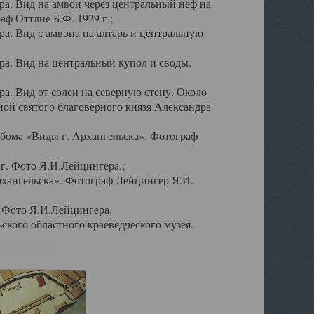
а. Вид на амвон через центральный неф на
аф Оттлие Б.Ф. 1929 г.;
. Вид с амвона на алтарь и центральную
а. Вид на центральный купол и своды.
. Вид от солеи на северную стену. Около
ой святого благоверного князя Александра
бома «Виды г. Архангельска». Фотограф
г. Фото Я.И.Лейцингера.;
рхангельска». Фотограф Лейцингер Я.И.
. Фото Я.И.Лейцингера.
кого областного краеведческого музея.