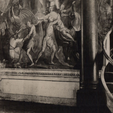
Свято-Троицкий собор
Свято-Троицкий собор Архангельска
23.12.2015
Сегодня мы можем говорить, что Архангельск в большей мере,
пострадал от целенаправленных систематических разрушений,
выдающихся памятников архитектуры. Больше всего по старом
вызванная борьбой с религией, набравшая особую силу в конце
разрушение православного центра архангельской губернии - а
собора Архангельска.
Возникнув в начале XVIII века в центре Архангельск
двухэтажный Троицкий собор, сразу превратился в зрительну
XVIII веке по масштабам ему не было равных на Севере. Впл
оставался самым высоким и значительным из городских строе
второе место, после гостиных дворов, в градостроительной ка
Один из самых больших и светлых соборов России воплотил в
портового города с отраженными в ней архитектурными тече
архангелогородской школы церковного зодчества.
Масштабность, благолепие и богатство собора, вполне оправды