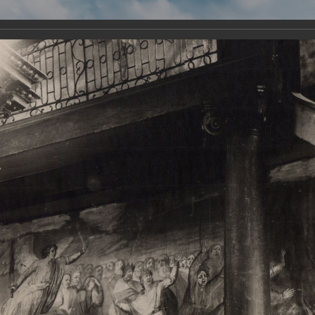
Виртуа
Новомученико
Земли А
Сайт создан по благосло
и Холмо
Наследники
Галерея
Главная
Галерея
Храмы-мученики Архангельска
Свято-Тро