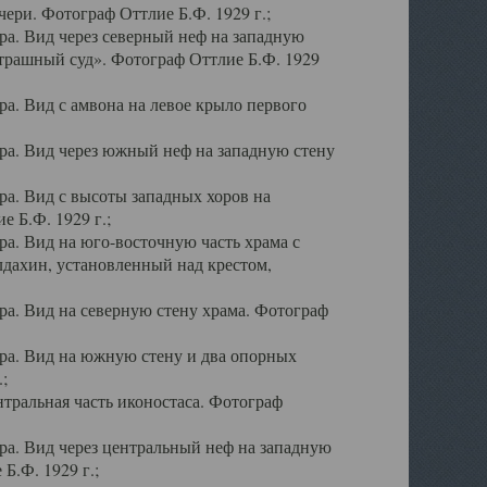
ери. Фотограф Оттлие Б.Ф. 1929 г.;
а. Вид через северный неф на западную
трашный суд». Фотограф Оттлие Б.Ф. 1929
. Вид с амвона на левое крыло первого
а. Вид через южный неф на западную стену
а. Вид с высоты западных хоров на
 Б.Ф. 1929 г.;
а. Вид на юго-восточную часть храма с
дахин, установленный над крестом,
а. Вид на северную стену храма. Фотограф
ра. Вид на южную стену и два опорных
;
тральная часть иконостаса. Фотограф
а. Вид через центральный неф на западную
Б.Ф. 1929 г.;