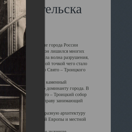
 Архангельска
 чем другие губернские города России
 в результате которых он лишился многих
у Архангельску ударила волна разрушения,
 20 –х годов. Отправной точкой чего стало
нсамбля кафедрального Свято – Троицкого
а, величественный каменный
ю и градостроительную доминанту города. В
оть до разрушения Свято – Троицкий собор
ний Архангельска, по праву занимающий
ртине Архангельска.
 себе яркую и своеобразную архитектуру
ниями России, Западной Европы и местной
вали его кафедральное значение,