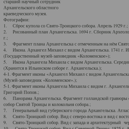
старший научный сотрудник
Архангельского областного
краеведческого музея.
Фотографии:
1. Сброс купола со Свято-Троицкого собора. Апрель 1929 г.;
2. Рисованный план Архангельска. 1694 г. Сборник Археолог
г.;
3. Фрагмент плана Архангельска с отмеченным на нём Свято
4. Икона. Архангел Михаил с видом Архангельска. 1741 г. 
(Государственный музей-заповедник «Коломенское»);
5. Икона Архангела Михаила с видом Архангельска. Середин
(Хранится в Ильинском соборе г. Архангельска.);
4-1. Фрагмент иконы «Архангел Михаил с видом Архангельска
(Музей-заповедник «Коломенское».);
5-1. Фрагмент иконы Архангела Михаила с видом г. Архангель
Григорий Попов.;
6. Панорама Архангельска. Фрагмент голландской гравюры с
собор Святой Троицы и колокольня собора.;
7. Генеральный вид губернского города Архангельска. Атлас 
8. Свято-Троицкий собор. Вид с северо-востока и вид с восто
9. Свято-Троицкий собор. Вид с запада и архитектурный чер
10. Свято-Троицкий собор. Вид с Северной Двины. 1825 г. А