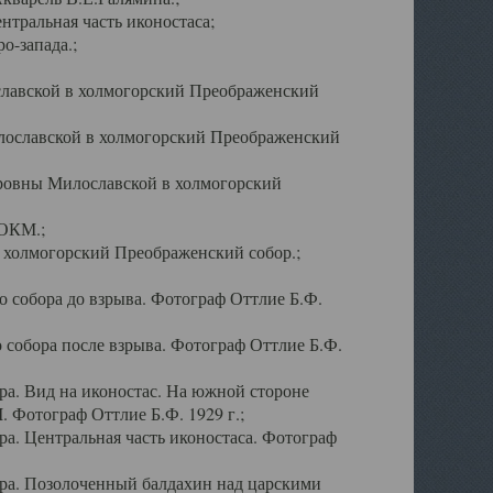
тральная часть иконостаса;
о-запада.;
славской в холмогорский Преображенский
лославской в холмогорский Преображенский
оровны Милославской в холмогорский
АОКМ.;
в холмогорский Преображенский собор.;
 собора до взрыва. Фотограф Оттлие Б.Ф.
 собора после взрыва. Фотограф Оттлие Б.Ф.
а. Вид на иконостас. На южной стороне
. Фотограф Оттлие Б.Ф. 1929 г.;
а. Центральная часть иконостаса. Фотограф
ра. Позолоченный балдахин над царскими