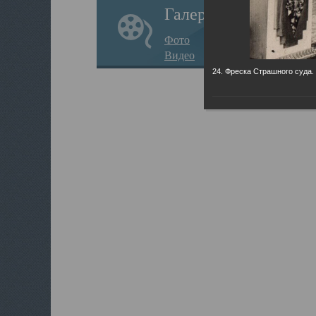
Галерея
Фото
Видео
24. Фреска Страшного суда.