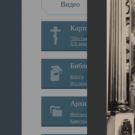
Видео
Картотека
“Пострадавшие за веру в
XX веке на Севере”
Библиотека
Книги
Исследования
Архив
Фотокопии дел
Крестные ходы