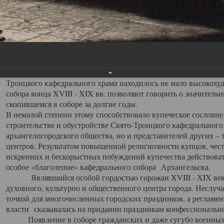
заслуженно выделяя из многочисленных культовых построек 
иконостас украшенный колоннами ионического стиля, с един
царскими вратами, изящным фронтоном и множеством резных,
собой поистине художественную ценность. В совокупности же
шитьем, многочисленными предметами церковной утвари интер
неповторимый красочный ансамбль декоративного убранства с
поражающий воображение своих посетителей. В соборной ризн
Троицкого кафедрального храма находилось не мало высокох
собора конца XVIII - XIX вв. позволяют говорить о значител
скопившемся в соборе за долгие годы.
В немалой степени этому способствовало купеческое сословие
строительстве и обустройстве Свято-Троицкого кафедрального 
архангелогородского общества, но и представителей других –
центров. Результатом повышенной религиозности купцов, чес
искренних и бескорыстных побуждений купечества действовать 
особое «благолепие» кафедрального собора Архангельска.
Являвшийся особой гордостью горожан XVIII - XIX века
духовного, культурно и общественного центра города. Неслуч
точкой для многочисленных городских праздников, а регламен
власти сказывалась на придании праздникам конфессионально
Появление в соборе гражданских и даже сугубо военных 