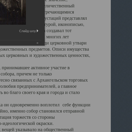
города. Обширный и величественный
ственными нигде не встречающимися
 символических инкрустаций представлял
 с живописью, скульптурой, иконописью,
ьер Троицкого храма создавал тот
Слайд-шоу:
обора, на протяжении многих лет
ице, библиотеке, среди церковной утвари
удожественных предметов. Описи имущества
ьных церковных и художественных ценностях,
, принимавшее активное участие в
собора, причем не только
 тесно связанных с Архангельском торговых
толюбия предпринимателей, а главное
во благо своего края и города и стало
 он одновременно воплотил себе функции
айно, именно собор становился отправной
тация торжеств со стороны
-идеологической окраски.
вещей указывало на общественный