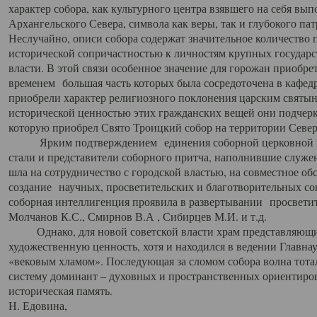
характер собора, как культурного центра взявшего на себя вы
Архангельского Севера, символа как веры, так и глубокого па
Неслучайно, описи собора содержат значительное количество п
исторической сопричастностью к личностям крупных государс
власти. В этой связи особенное значение для горожан приобре
временем большая часть которых была сосредоточена в кафедр
приобрели характер религиозного поклонения царским святыня
исторической ценностью этих гражданских вещей они подчер
которую приобрел Свято Троицкий собор на территории Север
Ярким подтверждением единения соборной церковной ис
стали и представители соборного притча, наполнившие служ
шла на сотрудничество с городской властью, на совместное о
создание научных, просветительских и благотворительных со
соборная интеллигенция проявила в развертывании просветит
Молчанов К.С., Смирнов В.А , Сибирцев М.И. и т.д.
Однако, для новой советской власти храм представляющи
художественную ценность, хотя и находился в ведении Главн
«вековым хламом». Последующая за сломом собора волна тотал
систему доминант – духовных и пространственных ориентиров,
историческая память.
Н. Едовина,