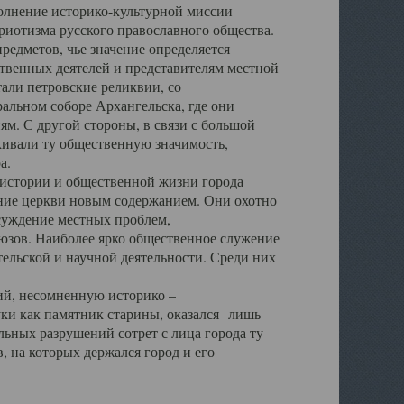
полнение историко-культурной миссии
триотизма русского православного общества.
редметов, чье значение определяется
твенных деятелей и представителям местной
тали петровские реликвии, со
альном соборе Архангельска, где они
м. С другой стороны, в связи с большой
кивали ту общественную значимость,
а.
тории и общественной жизни города
ение церкви новым содержанием. Они охотно
бсуждение местных проблем,
юзов. Наиболее ярко общественное служение
ельской и научной деятельности. Среди них
й, несомненную историко –
ауки как памятник старины, оказался лишь
ьных разрушений сотрет с лица города ту
 на которых держался город и его