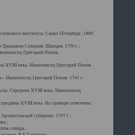
ического института. Санкт-Петербург, 1880
-Троицким Собором. Швеция. 1750 г.;
Иконописец Григорий Попов.
а XVIII века. Иконописец Григорий Попов.
». Иконописец Григорий Попов. 1741 г.
ска. Середина XVIII века. Иконописец
ередины XVIII века. На гравюре отмечены:
Архангельской губернии. 1797 г.;
ка.;
тёж собора.;
кварель В.Е.Галямина.;