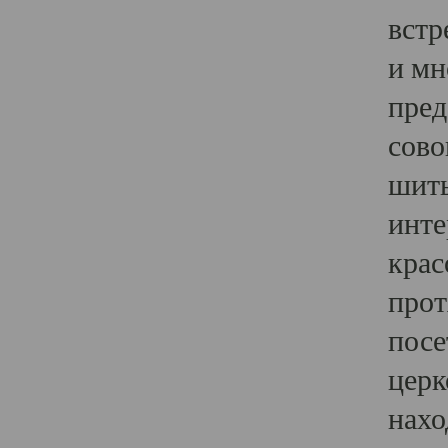
встр
и мн
пред
сово
шить
инте
крас
прот
посе
церк
нахо