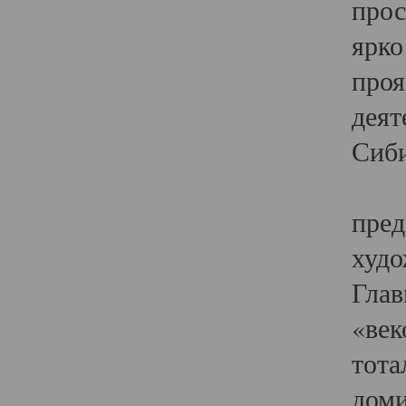
прос
ярко
проя
деят
Сиби
Одн
пред
худо
Глав
«век
тота
доми