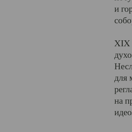
и го
собо
Явл
XIX 
духо
Несл
для 
регл
на п
идео
Поя