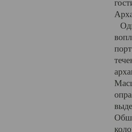
гост
Арха
Один
вопл
порт
тече
арха
Масш
опра
выде
Обши
коло