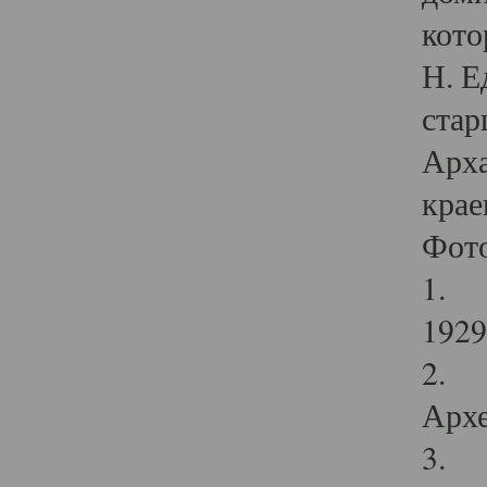
кото
Н. Е
стар
Арха
крае
Фот
1. С
1929 
2. Р
Архе
3. Ф