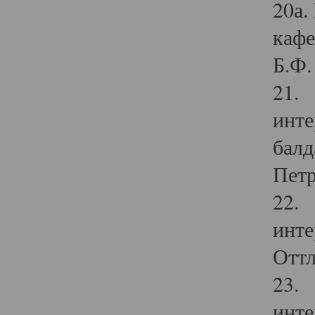
20а.
кафе
Б.Ф. 
21. 
инте
балд
Петр
22. 
инте
Оттл
23. 
инте