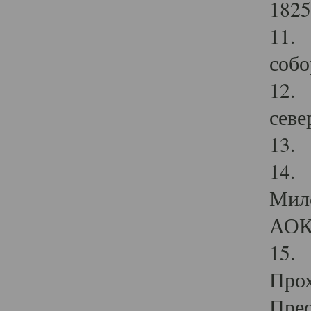
1825
11.
собо
12. 
севе
13.
14. 
Мило
АОК
15. 
Прох
Прео