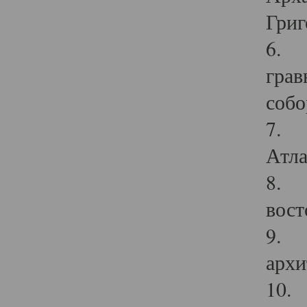
Григ
6. П
грав
собо
7. Г
Атла
8. С
вост
9. С
архи
10. 