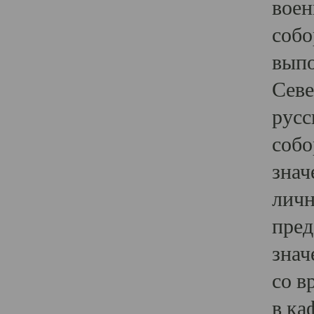
воен
собо
выпо
Севе
русс
собо
знач
личн
пред
знач
со в
в ка