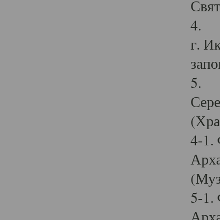
Свят
4. И
г. И
запо
5. И
Сере
(Хра
4-1.
Арха
(Муз
5-1.
Арха