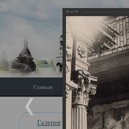
28
из
45
Главная
Экскурсия
Главная
Галерея