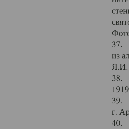
стен
свят
Фото
37. 
из а
Я.И. 
38. 
1919
39. 
г. А
40. 