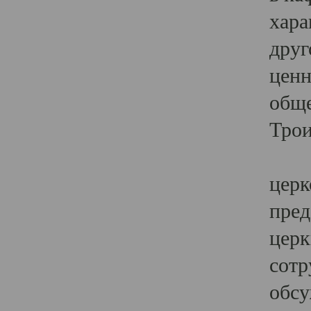
хара
друг
ценн
обще
Трои
Ярк
церк
пред
церк
сотр
обсу