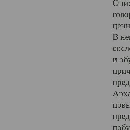
Опис
гово
ценн
В не
сосл
и об
прич
пред
Арха
повы
пред
побу