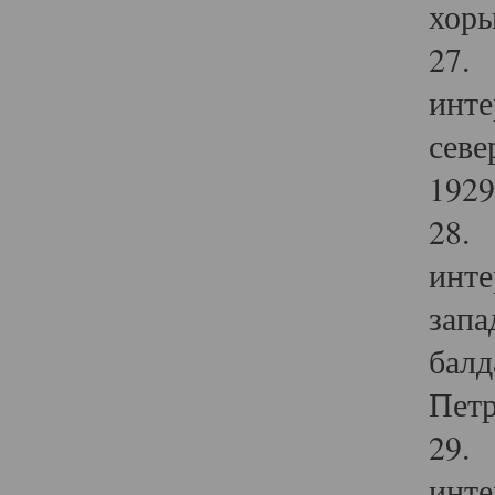
хоры
27. 
инте
севе
1929 
28. 
инте
запа
балд
Петр
29. 
инте