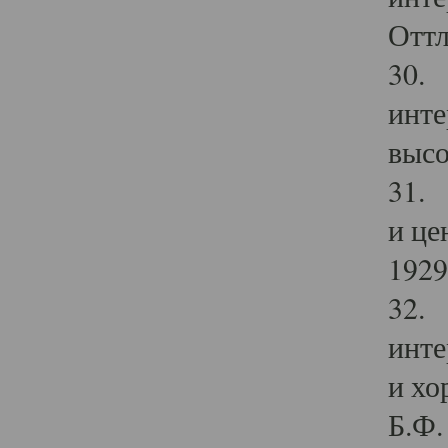
Оттл
30. 
инте
высо
31. 
и це
1929 
32. 
инте
и хо
Б.Ф. 