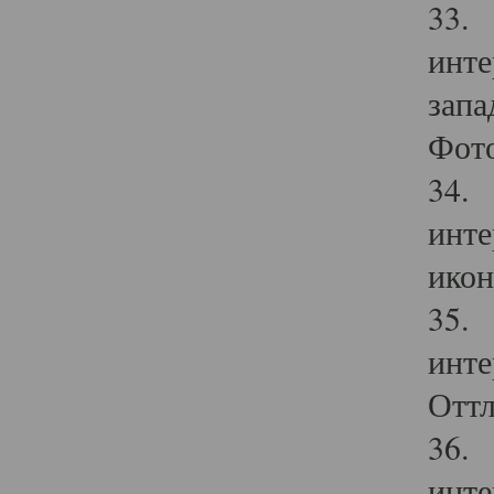
33. 
инте
запа
Фото
34. 
инте
икон
35. 
инте
Оттл
36. 
инте