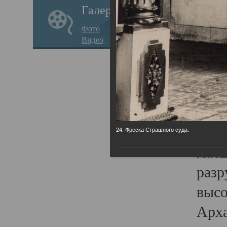
Галерея
годо
Фото
прав
Видео
кафе
Воз
Арха
Трои
град
24. Фреска Страшного суда.
масш
разр
высо
Арха