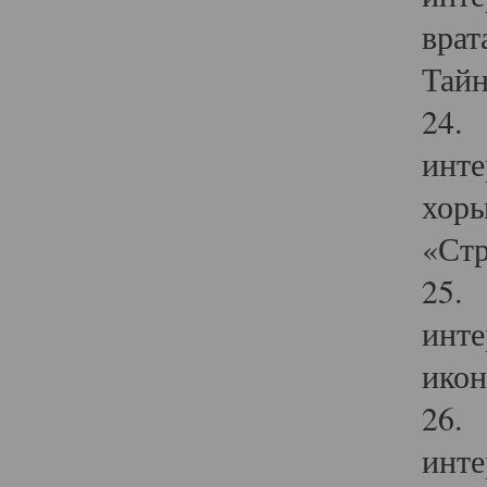
врат
Тайн
24. 
инте
хоры
«Стр
25. 
инте
икон
26. 
инте