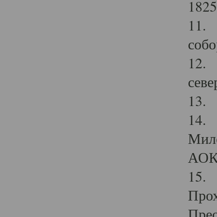
1825
11.
собо
12. 
севе
13.
14. 
Мило
АОК
15. 
Прох
Прео