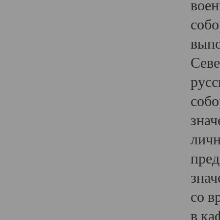
воен
собо
выпо
Севе
русс
собо
знач
личн
пред
знач
со в
в ка