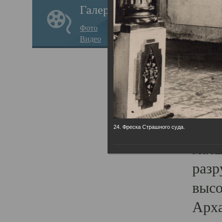
Галерея
годо
Фото
прав
Видео
кафе
Воз
Арха
Трои
град
24. Фреска Страшного суда.
масш
разр
высо
Арха