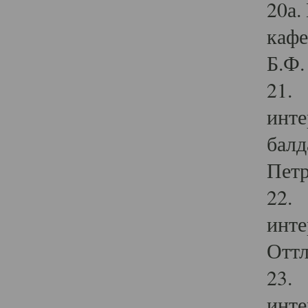
20а.
кафе
Б.Ф. 
21. 
инте
балд
Петр
22. 
инте
Оттл
23. 
инте