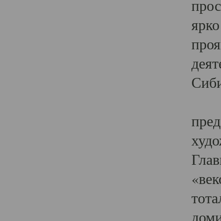
прос
ярко
проя
деят
Сиби
Одн
пред
худо
Глав
«век
тота
доми