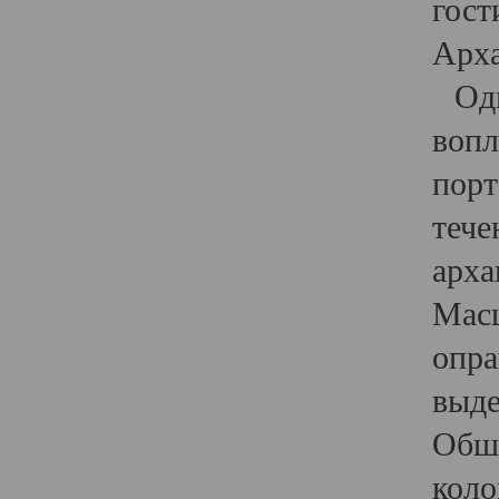
гост
Арха
Один
вопл
порт
тече
арха
Масш
опра
выде
Обши
коло