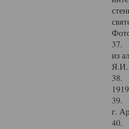
стен
свят
Фото
37. 
из а
Я.И. 
38. 
1919
39. 
г. А
40. 