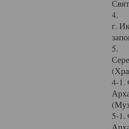
Свят
4. И
г. И
запо
5. И
Сере
(Хра
4-1.
Арха
(Муз
5-1.
Арха