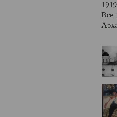
1919
Все 
Арха