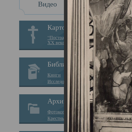
Видео
Св
Картотека
Свя
“Пострадавшие за веру в
XX веке на Севере”
23.12.
Сего
Библиотека
мере
Книги
целе
Исследования
резу
Архив
памя
Фотокопии дел
Арха
Крестные ходы
борь