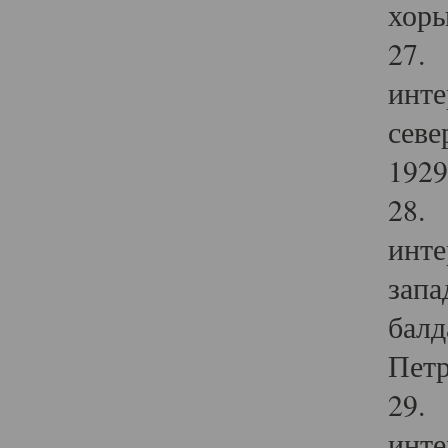
хоры
27. 
инте
севе
1929 
28. 
инте
запа
балд
Петр
29. 
инте