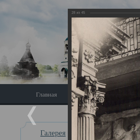
28
из
45
Главная
Экскурсия
Главная
Галерея