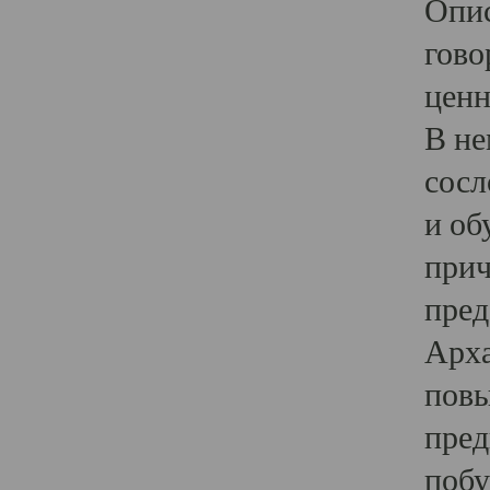
Опис
гово
ценн
В не
сосл
и об
прич
пред
Арха
повы
пред
побу