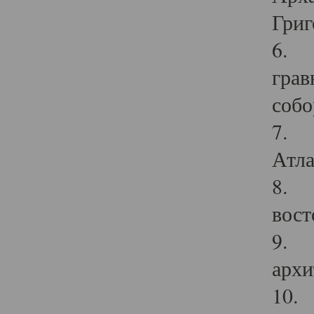
Григ
6. П
грав
собо
7. Г
Атла
8. С
вост
9. С
архи
10. 