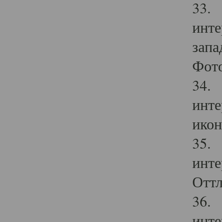
33. 
инте
запа
Фото
34. 
инте
икон
35. 
инте
Оттл
36. 
инте