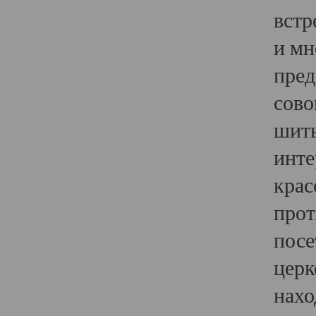
встр
и мн
пред
сово
шить
инте
крас
прот
посе
церк
нахо