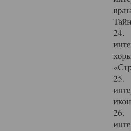
врат
Тайн
24. 
инте
хоры
«Стр
25. 
инте
икон
26. 
инте