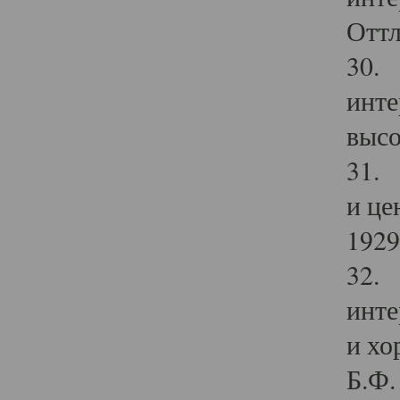
Оттл
30. 
инте
высо
31. 
и це
1929 
32. 
инте
и хо
Б.Ф. 