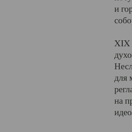
и го
собо
Явл
XIX 
духо
Несл
для 
регл
на п
идео
Поя