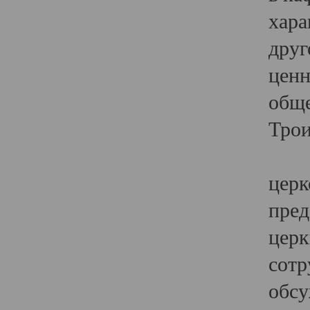
хара
друг
ценн
обще
Трои
Ярк
церк
пред
церк
сотр
обсу