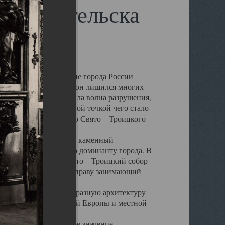
 Архангельска
 чем другие губернские города России
 в результате которых он лишился многих
у Архангельску ударила волна разрушения,
 20 –х годов. Отправной точкой чего стало
нсамбля кафедрального Свято – Троицкого
а, величественный каменный
ю и градостроительную доминанту города. В
оть до разрушения Свято – Троицкий собор
ний Архангельска, по праву занимающий
ртине Архангельска.
 себе яркую и своеобразную архитектуру
ниями России, Западной Европы и местной
вали его кафедральное значение,