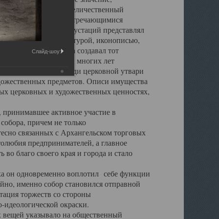
города. Обширный и величественный
ственными нигде не встречающимися
 символических инкрустаций представлял
 с живописью, скульптурой, иконописью,
ьер Троицкого храма создавал тот
Слайд-шоу:
обора, на протяжении многих лет
ице, библиотеке, среди церковной утвари
удожественных предметов. Описи имущества
ьных церковных и художественных ценностях,
, принимавшее активное участие в
собора, причем не только
 тесно связанных с Архангельском торговых
толюбия предпринимателей, а главное
во благо своего края и города и стало
 он одновременно воплотил себе функции
айно, именно собор становился отправной
тация торжеств со стороны
-идеологической окраски.
вещей указывало на общественный