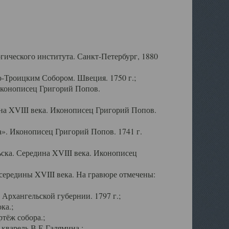
ического института. Санкт-Петербург, 1880
-Троицким Собором. Швеция. 1750 г.;
Иконописец Григорий Попов.
а XVIII века. Иконописец Григорий Попов.
». Иконописец Григорий Попов. 1741 г.
ска. Середина XVIII века. Иконописец
ередины XVIII века. На гравюре отмечены:
Архангельской губернии. 1797 г.;
ка.;
тёж собора.;
кварель В.Е.Галямина.;