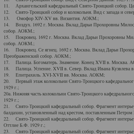
11. Архангельский кафедральный Свято-Троицкий собор. Цен
12. Свято-Троицкий собор и колокольня. Вид с запада и север
13. Омофор XIV-XV вв. Византия. АОКМ.;
14. Воздух. 1692 г. Москва. Вклад Дарьи Прохоровны Мило
собор. АОКМ.;
15. Покровец. 1692 г. Москва. Вклад Дарьи Прохоровны Ми
собор. АОКМ.;
16. Покровец. Се ягнец. 1692 г. Москва. Вклад Дарьи Прох
Преображенский собор. АОКМ.;
17. Палица. Богоматерь. Знамение. Конец XVII в. Москва. 
18. Палица. Успение. XVII в. Север. Вклад Ивана Кузвлева 
19. Епитрахиль. XVI-XVII вв. Москва. АОКМ;
20. Первый этаж колокольни Свято-Троицкого кафедрального
1929 г.;
20а. Нижняя часть колокольни Свято-Троицкого кафедрального
1929 г.;
21. Свято-Троицкий кафедральный собор. Фрагмент интерьер
балдахин, установленный над крестом, поставленным Петром I
22. Свято-Троицкий кафедральный собор. Фрагмент интерьер
Оттлие Б.Ф. 1929 г.;
23. Свято-Троицкий кафедральный собор. Фрагмент интерье