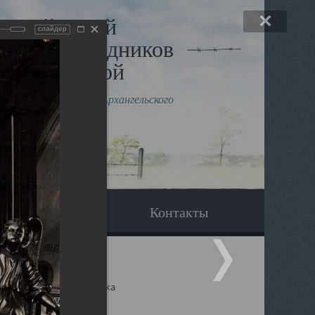
льный музей
слайдер
в и исповедников
рхангельской
влению митрополита Архангельского
горского Даниила
Вопрос-ответ
Контакты
ицкий собор Архангельска