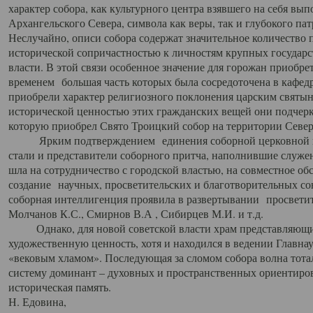
характер собора, как культурного центра взявшего на себя вы
Архангельского Севера, символа как веры, так и глубокого па
Неслучайно, описи собора содержат значительное количество п
исторической сопричастностью к личностям крупных государс
власти. В этой связи особенное значение для горожан приобре
временем большая часть которых была сосредоточена в кафедр
приобрели характер религиозного поклонения царским святыня
исторической ценностью этих гражданских вещей они подчер
которую приобрел Свято Троицкий собор на территории Север
Ярким подтверждением единения соборной церковной ис
стали и представители соборного притча, наполнившие служ
шла на сотрудничество с городской властью, на совместное о
создание научных, просветительских и благотворительных со
соборная интеллигенция проявила в развертывании просветит
Молчанов К.С., Смирнов В.А , Сибирцев М.И. и т.д.
Однако, для новой советской власти храм представляющи
художественную ценность, хотя и находился в ведении Главн
«вековым хламом». Последующая за сломом собора волна тотал
систему доминант – духовных и пространственных ориентиров,
историческая память.
Н. Едовина,