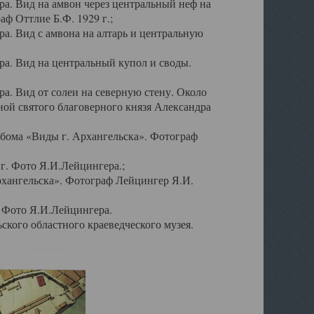
а. Вид на амвон через центральный неф на
аф Оттлие Б.Ф. 1929 г.;
. Вид с амвона на алтарь и центральную
а. Вид на центральный купол и своды.
. Вид от солеи на северную стену. Около
ой святого благоверного князя Александра
бома «Виды г. Архангельска». Фотограф
г. Фото Я.И.Лейцингера.;
рхангельска». Фотограф Лейцингер Я.И.
. Фото Я.И.Лейцингера.
кого областного краеведческого музея.