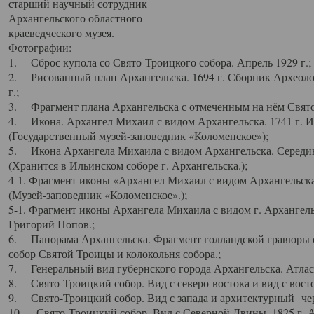
старший научный сотрудник
Архангельского областного
краеведческого музея.
Фотографии:
1. Сброс купола со Свято-Троицкого собора. Апрель 1929 г.;
2. Рисованный план Архангельска. 1694 г. Сборник Археолог
г.;
3. Фрагмент плана Архангельска с отмеченным на нём Свято
4. Икона. Архангел Михаил с видом Архангельска. 1741 г. 
(Государственный музей-заповедник «Коломенское»);
5. Икона Архангела Михаила с видом Архангельска. Середин
(Хранится в Ильинском соборе г. Архангельска.);
4-1. Фрагмент иконы «Архангел Михаил с видом Архангельска
(Музей-заповедник «Коломенское».);
5-1. Фрагмент иконы Архангела Михаила с видом г. Архангель
Григорий Попов.;
6. Панорама Архангельска. Фрагмент голландской гравюры с
собор Святой Троицы и колокольня собора.;
7. Генеральный вид губернского города Архангельска. Атлас 
8. Свято-Троицкий собор. Вид с северо-востока и вид с восто
9. Свято-Троицкий собор. Вид с запада и архитектурный чер
10. Свято-Троицкий собор. Вид с Северной Двины. 1825 г. А