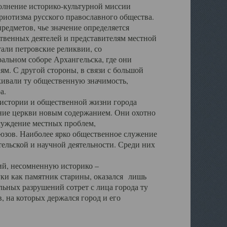
полнение историко-культурной миссии
триотизма русского православного общества.
редметов, чье значение определяется
твенных деятелей и представителям местной
тали петровские реликвии, со
альном соборе Архангельска, где они
м. С другой стороны, в связи с большой
кивали ту общественную значимость,
а.
тории и общественной жизни города
ение церкви новым содержанием. Они охотно
бсуждение местных проблем,
юзов. Наиболее ярко общественное служение
ельской и научной деятельности. Среди них
й, несомненную историко –
ауки как памятник старины, оказался лишь
ьных разрушений сотрет с лица города ту
 на которых держался город и его