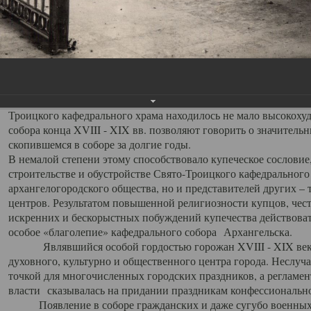
заслуженно выделяя из многочисленных культовых построек 
иконостас украшенный колоннами ионического стиля, с един
царскими вратами, изящным фронтоном и множеством резных,
собой поистине художественную ценность. В совокупности же
шитьем, многочисленными предметами церковной утвари интер
неповторимый красочный ансамбль декоративного убранства с
поражающий воображение своих посетителей. В соборной ризн
Троицкого кафедрального храма находилось не мало высокох
собора конца XVIII - XIX вв. позволяют говорить о значител
скопившемся в соборе за долгие годы.
В немалой степени этому способствовало купеческое сословие
строительстве и обустройстве Свято-Троицкого кафедрального 
архангелогородского общества, но и представителей других –
центров. Результатом повышенной религиозности купцов, чес
искренних и бескорыстных побуждений купечества действовать 
особое «благолепие» кафедрального собора Архангельска.
Являвшийся особой гордостью горожан XVIII - XIX века
духовного, культурно и общественного центра города. Неслуч
точкой для многочисленных городских праздников, а регламен
власти сказывалась на придании праздникам конфессионально
Появление в соборе гражданских и даже сугубо военных 