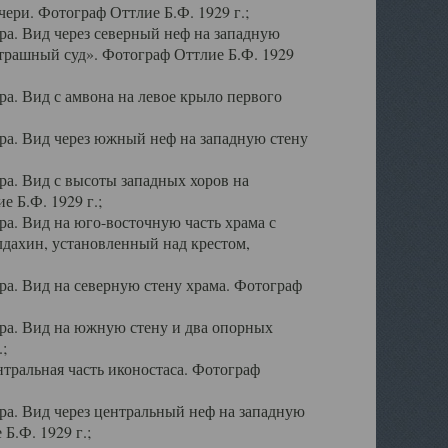
ери. Фотограф Оттлие Б.Ф. 1929 г.;
а. Вид через северный неф на западную
трашный суд». Фотограф Оттлие Б.Ф. 1929
. Вид с амвона на левое крыло первого
а. Вид через южный неф на западную стену
а. Вид с высоты западных хоров на
 Б.Ф. 1929 г.;
а. Вид на юго-восточную часть храма с
дахин, установленный над крестом,
а. Вид на северную стену храма. Фотограф
ра. Вид на южную стену и два опорных
;
тральная часть иконостаса. Фотограф
а. Вид через центральный неф на западную
Б.Ф. 1929 г.;