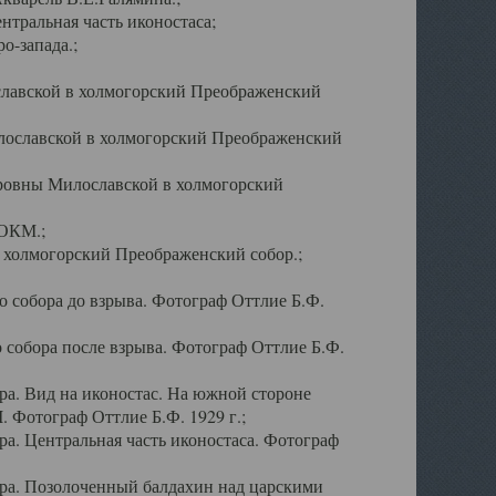
тральная часть иконостаса;
о-запада.;
славской в холмогорский Преображенский
лославской в холмогорский Преображенский
оровны Милославской в холмогорский
АОКМ.;
в холмогорский Преображенский собор.;
 собора до взрыва. Фотограф Оттлие Б.Ф.
 собора после взрыва. Фотограф Оттлие Б.Ф.
а. Вид на иконостас. На южной стороне
. Фотограф Оттлие Б.Ф. 1929 г.;
а. Центральная часть иконостаса. Фотограф
ра. Позолоченный балдахин над царскими