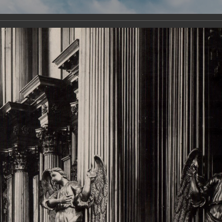
Виртуа
Новомученико
Земли А
Сайт создан по благосло
и Холмо
Наследники
Галерея
Главная
Галерея
Храмы-мученики Архангельска
Свято-Тро