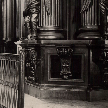
Свято-Троицкий собор
Свято-Троицкий собор Архангельска
23.12.2015
Сегодня мы можем говорить, что Архангельск в большей мере,
пострадал от целенаправленных систематических разрушений,
выдающихся памятников архитектуры. Больше всего по старом
вызванная борьбой с религией, набравшая особую силу в конце
разрушение православного центра архангельской губернии - а
собора Архангельска.
Возникнув в начале XVIII века в центре Архангельск
двухэтажный Троицкий собор, сразу превратился в зрительну
XVIII веке по масштабам ему не было равных на Севере. Впл
оставался самым высоким и значительным из городских строе
второе место, после гостиных дворов, в градостроительной ка
Один из самых больших и светлых соборов России воплотил в
портового города с отраженными в ней архитектурными тече
архангелогородской школы церковного зодчества.
Масштабность, благолепие и богатство собора, вполне оправды