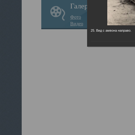
Галерея
Фото
Видео
25. Вид с амвона направо.