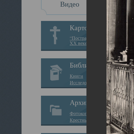
Видео
Картотека
“Пострадавшие за веру в
XX веке на Севере”
Библиотека
Книги
Исследования
Архив
Фотокопии дел
Крестные ходы