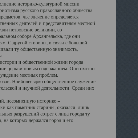
полнение историко-культурной миссии
триотизма русского православного общества.
редметов, чье значение определяется
твенных деятелей и представителям местной
тали петровские реликвии, со
альном соборе Архангельска, где они
м. С другой стороны, в связи с большой
кивали ту общественную значимость,
а.
тории и общественной жизни города
ение церкви новым содержанием. Они охотно
бсуждение местных проблем,
юзов. Наиболее ярко общественное служение
ельской и научной деятельности. Среди них
й, несомненную историко –
ауки как памятник старины, оказался лишь
ьных разрушений сотрет с лица города ту
 на которых держался город и его