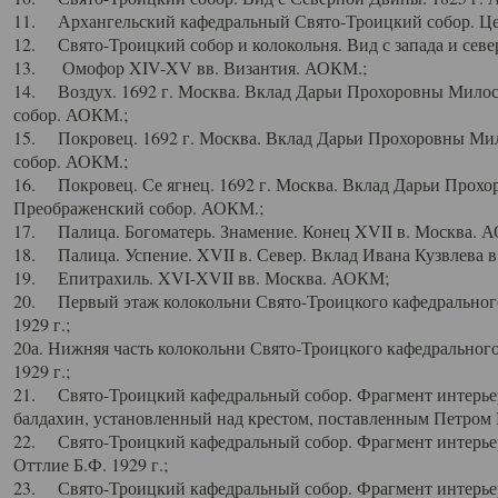
11. Архангельский кафедральный Свято-Троицкий собор. Цен
12. Свято-Троицкий собор и колокольня. Вид с запада и север
13. Омофор XIV-XV вв. Византия. АОКМ.;
14. Воздух. 1692 г. Москва. Вклад Дарьи Прохоровны Мило
собор. АОКМ.;
15. Покровец. 1692 г. Москва. Вклад Дарьи Прохоровны Ми
собор. АОКМ.;
16. Покровец. Се ягнец. 1692 г. Москва. Вклад Дарьи Прох
Преображенский собор. АОКМ.;
17. Палица. Богоматерь. Знамение. Конец XVII в. Москва. 
18. Палица. Успение. XVII в. Север. Вклад Ивана Кузвлева 
19. Епитрахиль. XVI-XVII вв. Москва. АОКМ;
20. Первый этаж колокольни Свято-Троицкого кафедрального
1929 г.;
20а. Нижняя часть колокольни Свято-Троицкого кафедрального
1929 г.;
21. Свято-Троицкий кафедральный собор. Фрагмент интерьер
балдахин, установленный над крестом, поставленным Петром I
22. Свято-Троицкий кафедральный собор. Фрагмент интерьер
Оттлие Б.Ф. 1929 г.;
23. Свято-Троицкий кафедральный собор. Фрагмент интерье