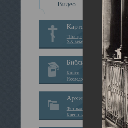
Видео
Картотека
“Пострадавшие за веру в
XX веке на Севере”
Библиотека
Книги
Исследования
Архив
Фотокопии дел
Крестные ходы