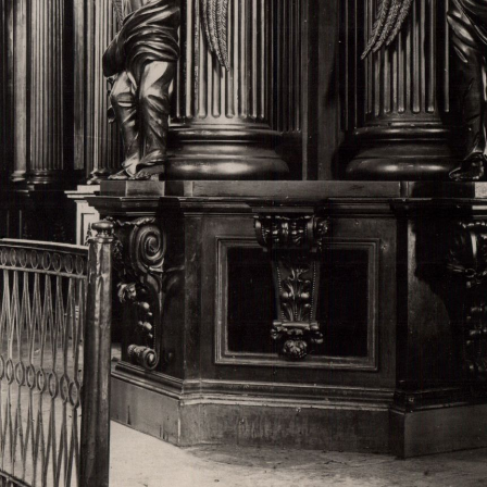
Свято-Троицкий собор
Свято-Троицкий собор Архангельска
23.12.2015
Сегодня мы можем говорить, что Архангельск в большей мере,
пострадал от целенаправленных систематических разрушений,
выдающихся памятников архитектуры. Больше всего по старом
вызванная борьбой с религией, набравшая особую силу в конце
разрушение православного центра архангельской губернии - а
собора Архангельска.
Возникнув в начале XVIII века в центре Архангельск
двухэтажный Троицкий собор, сразу превратился в зрительну
XVIII веке по масштабам ему не было равных на Севере. Впл
оставался самым высоким и значительным из городских строе
второе место, после гостиных дворов, в градостроительной ка
Один из самых больших и светлых соборов России воплотил в
портового города с отраженными в ней архитектурными тече
архангелогородской школы церковного зодчества.
Масштабность, благолепие и богатство собора, вполне оправды