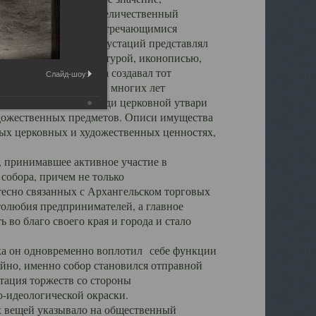
города. Обширный и величественный
ственными нигде не встречающимися
 символических инкрустаций представлял
 с живописью, скульптурой, иконописью,
ьер Троицкого храма создавал тот
Слайд-шоу:
обора, на протяжении многих лет
ице, библиотеке, среди церковной утвари
удожественных предметов. Описи имущества
ьных церковных и художественных ценностях,
, принимавшее активное участие в
собора, причем не только
 тесно связанных с Архангельском торговых
толюбия предпринимателей, а главное
во благо своего края и города и стало
 он одновременно воплотил себе функции
айно, именно собор становился отправной
тация торжеств со стороны
-идеологической окраски.
вещей указывало на общественный