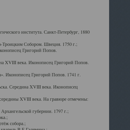
ического института. Санкт-Петербург, 1880
-Троицким Собором. Швеция. 1750 г.;
Иконописец Григорий Попов.
а XVIII века. Иконописец Григорий Попов.
». Иконописец Григорий Попов. 1741 г.
ска. Середина XVIII века. Иконописец
ередины XVIII века. На гравюре отмечены:
Архангельской губернии. 1797 г.;
ка.;
тёж собора.;
кварель В.Е.Галямина.;