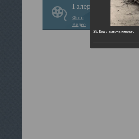
Галерея
Фото
Видео
25. Вид с амвона направо.