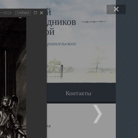
льный музей
слайдер
в и исповедников
рхангельской
влению митрополита Архангельского
горского Даниила
Вопрос-ответ
Контакты
ицкий собор Архангельска