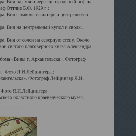
а. Вид на амвон через центральный неф на
аф Оттлие Б.Ф. 1929 г.;
. Вид с амвона на алтарь и центральную
а. Вид на центральный купол и своды.
. Вид от солеи на северную стену. Около
ой святого благоверного князя Александра
бома «Виды г. Архангельска». Фотограф
г. Фото Я.И.Лейцингера.;
рхангельска». Фотограф Лейцингер Я.И.
. Фото Я.И.Лейцингера.
кого областного краеведческого музея.