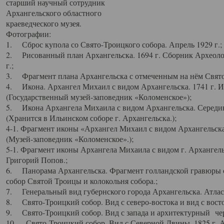
старший научный сотрудник
Архангельского областного
краеведческого музея.
Фотографии:
1. Сброс купола со Свято-Троицкого собора. Апрель 1929 г.;
2. Рисованный план Архангельска. 1694 г. Сборник Археолог
г.;
3. Фрагмент плана Архангельска с отмеченным на нём Свято
4. Икона. Архангел Михаил с видом Архангельска. 1741 г. 
(Государственный музей-заповедник «Коломенское»);
5. Икона Архангела Михаила с видом Архангельска. Середин
(Хранится в Ильинском соборе г. Архангельска.);
4-1. Фрагмент иконы «Архангел Михаил с видом Архангельска
(Музей-заповедник «Коломенское».);
5-1. Фрагмент иконы Архангела Михаила с видом г. Архангель
Григорий Попов.;
6. Панорама Архангельска. Фрагмент голландской гравюры с
собор Святой Троицы и колокольня собора.;
7. Генеральный вид губернского города Архангельска. Атлас 
8. Свято-Троицкий собор. Вид с северо-востока и вид с восто
9. Свято-Троицкий собор. Вид с запада и архитектурный чер
10. Свято-Троицкий собор. Вид с Северной Двины. 1825 г. А