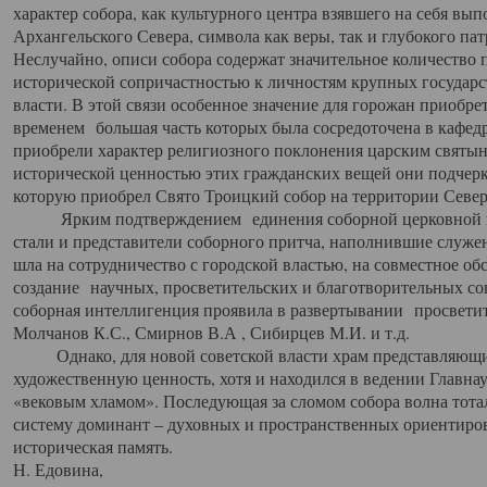
характер собора, как культурного центра взявшего на себя вы
Архангельского Севера, символа как веры, так и глубокого па
Неслучайно, описи собора содержат значительное количество п
исторической сопричастностью к личностям крупных государс
власти. В этой связи особенное значение для горожан приобре
временем большая часть которых была сосредоточена в кафедр
приобрели характер религиозного поклонения царским святыня
исторической ценностью этих гражданских вещей они подчер
которую приобрел Свято Троицкий собор на территории Север
Ярким подтверждением единения соборной церковной ис
стали и представители соборного притча, наполнившие служ
шла на сотрудничество с городской властью, на совместное о
создание научных, просветительских и благотворительных со
соборная интеллигенция проявила в развертывании просветит
Молчанов К.С., Смирнов В.А , Сибирцев М.И. и т.д.
Однако, для новой советской власти храм представляющи
художественную ценность, хотя и находился в ведении Главн
«вековым хламом». Последующая за сломом собора волна тотал
систему доминант – духовных и пространственных ориентиров,
историческая память.
Н. Едовина,