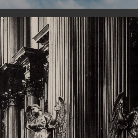
Виртуа
Новомученико
Земли А
Сайт создан по благосло
и Холмо
Наследники
Галерея
Главная
Галерея
Храмы-мученики Архангельска
Свято-Тро