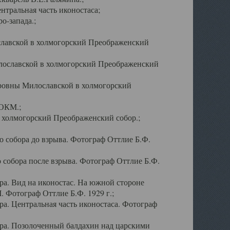
тральная часть иконостаса;
о-запада.;
славской в холмогорский Преображенский
лославской в холмогорский Преображенский
оровны Милославской в холмогорский
АОКМ.;
в холмогорский Преображенский собор.;
 собора до взрыва. Фотограф Оттлие Б.Ф.
 собора после взрыва. Фотограф Оттлие Б.Ф.
а. Вид на иконостас. На южной стороне
. Фотограф Оттлие Б.Ф. 1929 г.;
а. Центральная часть иконостаса. Фотограф
ра. Позолоченный балдахин над царскими