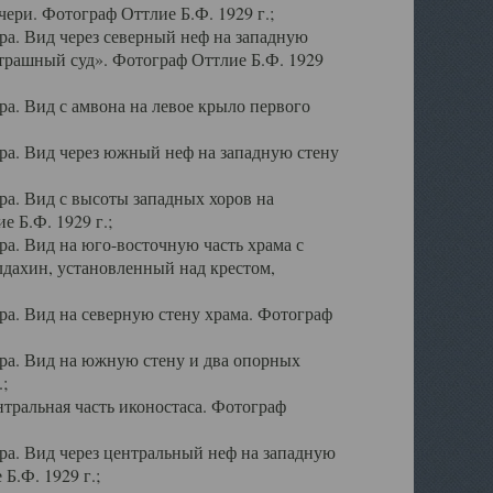
ери. Фотограф Оттлие Б.Ф. 1929 г.;
а. Вид через северный неф на западную
трашный суд». Фотограф Оттлие Б.Ф. 1929
. Вид с амвона на левое крыло первого
а. Вид через южный неф на западную стену
а. Вид с высоты западных хоров на
 Б.Ф. 1929 г.;
а. Вид на юго-восточную часть храма с
дахин, установленный над крестом,
а. Вид на северную стену храма. Фотограф
ра. Вид на южную стену и два опорных
;
тральная часть иконостаса. Фотограф
а. Вид через центральный неф на западную
Б.Ф. 1929 г.;