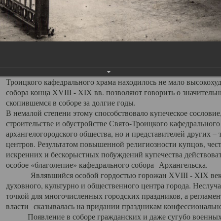
заслуженно выделяя из многочисленных культовых построек 
иконостас украшенный колоннами ионического стиля, с един
царскими вратами, изящным фронтоном и множеством резных,
собой поистине художественную ценность. В совокупности же
шитьем, многочисленными предметами церковной утвари интер
неповторимый красочный ансамбль декоративного убранства с
поражающий воображение своих посетителей. В соборной ризн
Троицкого кафедрального храма находилось не мало высокох
собора конца XVIII - XIX вв. позволяют говорить о значител
скопившемся в соборе за долгие годы.
В немалой степени этому способствовало купеческое сословие
строительстве и обустройстве Свято-Троицкого кафедрального 
архангелогородского общества, но и представителей других –
центров. Результатом повышенной религиозности купцов, чес
искренних и бескорыстных побуждений купечества действовать 
особое «благолепие» кафедрального собора Архангельска.
Являвшийся особой гордостью горожан XVIII - XIX века
духовного, культурно и общественного центра города. Неслуч
точкой для многочисленных городских праздников, а регламен
власти сказывалась на придании праздникам конфессионально
Появление в соборе гражданских и даже сугубо военных 