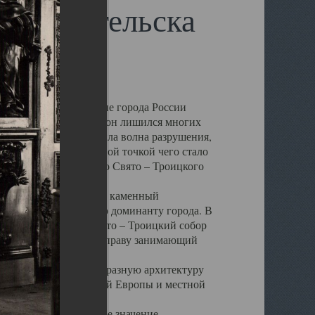
 Архангельска
 чем другие губернские города России
 в результате которых он лишился многих
у Архангельску ударила волна разрушения,
 20 –х годов. Отправной точкой чего стало
нсамбля кафедрального Свято – Троицкого
а, величественный каменный
ю и градостроительную доминанту города. В
оть до разрушения Свято – Троицкий собор
ний Архангельска, по праву занимающий
ртине Архангельска.
 себе яркую и своеобразную архитектуру
ниями России, Западной Европы и местной
вали его кафедральное значение,