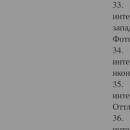
33. 
инте
запа
Фото
34. 
инте
икон
35. 
инте
Оттл
36. 
инте