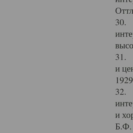
Оттл
30. 
инте
высо
31. 
и це
1929 
32. 
инте
и хо
Б.Ф. 