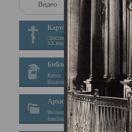
Видео
Св
Картотека
Свя
“Пострадавшие за веру в
XX веке на Севере”
23.12.
Сего
Библиотека
мере
Книги
целе
Исследования
резу
Архив
памя
Фотокопии дел
Арха
Крестные ходы
борь