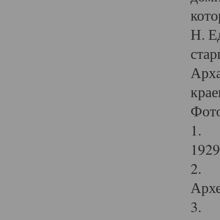
кото
Н. Е
стар
Арха
крае
Фот
1. С
1929 
2. Р
Архе
3. Ф