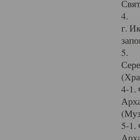
Свят
4. И
г. И
запо
5. И
Сере
(Хра
4-1.
Арха
(Муз
5-1.
Арха