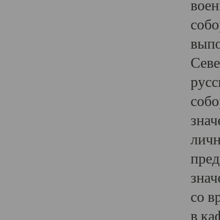
воен
собо
выпо
Севе
русс
собо
знач
личн
пред
знач
со в
в ка