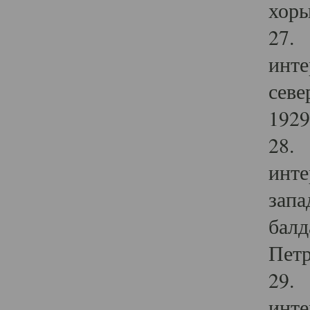
хоры
27. 
инте
севе
1929 
28. 
инте
запа
балд
Петр
29. 
инте