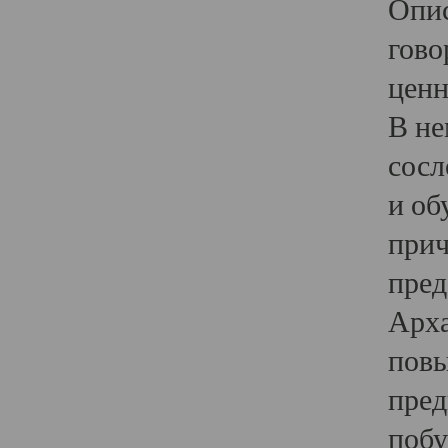
Опис
гово
ценн
В не
сосл
и об
прич
пред
Арха
повы
пред
побу