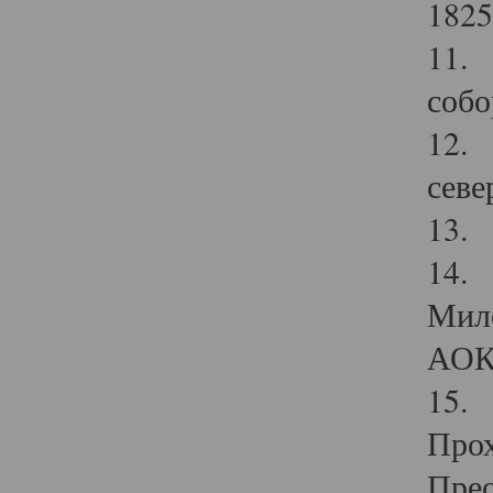
1825
11.
собо
12. 
севе
13.
14. 
Мило
АОК
15. 
Прох
Прео