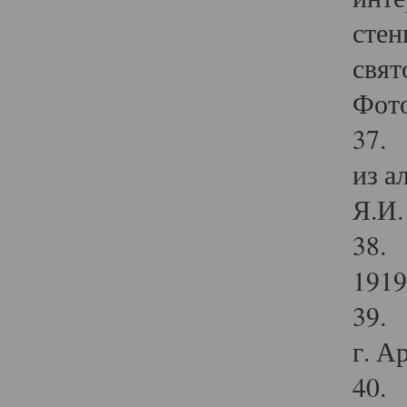
стен
свят
Фото
37. 
из а
Я.И. 
38. 
1919
39. 
г. А
40. 