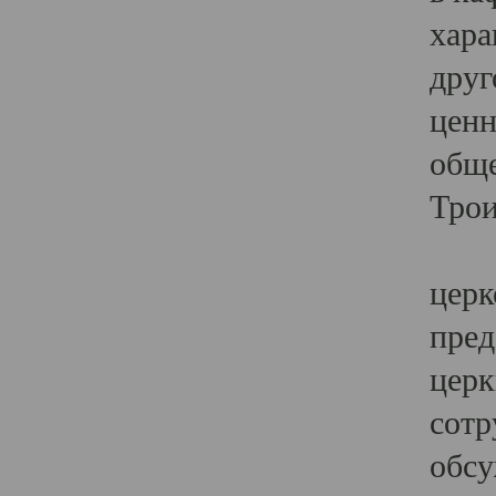
хара
друг
ценн
обще
Трои
Ярк
церк
пред
церк
сотр
обсу