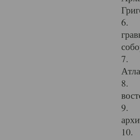
Григ
6. П
грав
собо
7. Г
Атла
8. С
вост
9. С
архи
10. 