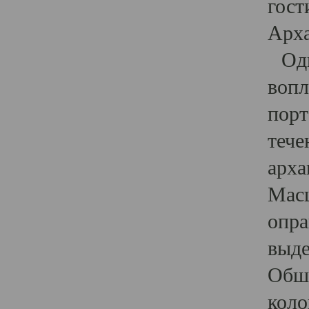
гост
Арха
Один
вопл
порт
тече
арха
Масш
опра
выде
Обши
коло