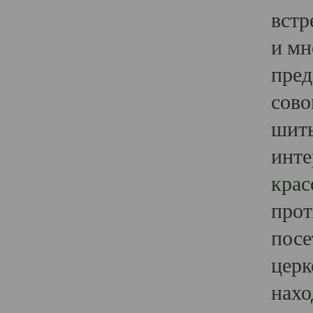
встр
и мн
пред
сово
шить
инте
крас
прот
посе
церк
нахо