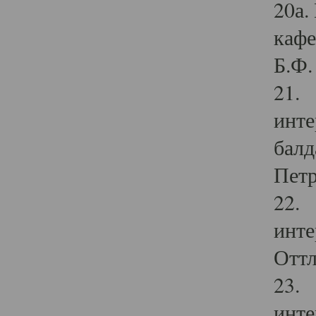
20а.
кафе
Б.Ф. 
21. 
инте
балд
Петр
22. 
инте
Оттл
23. 
инте