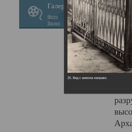
Галерея
годо
Фото
прав
Видео
кафе
Воз
Арха
Трои
град
25. Вид с амвона направо.
масш
разр
высо
Арха