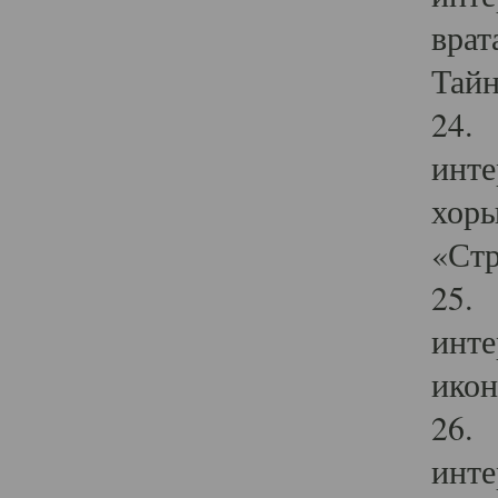
врат
Тайн
24. 
инте
хоры
«Стр
25. 
инте
икон
26. 
инте