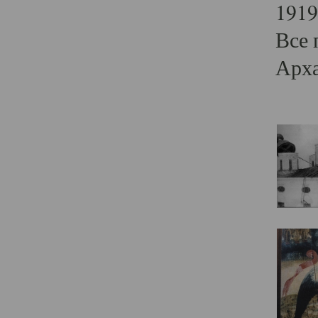
1919
Все 
Арха