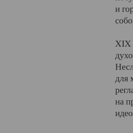
и го
собо
Явл
XIX 
духо
Несл
для 
регл
на п
идео
Поя