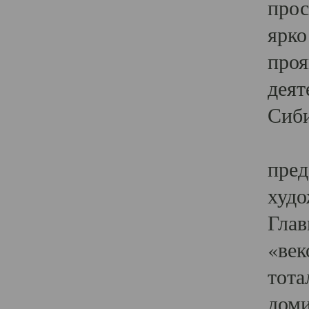
прос
ярко
проя
деят
Сиби
Одн
пред
худо
Глав
«век
тота
доми