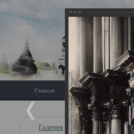
29
из
45
Главная
Экскурсия
Главная
Галерея