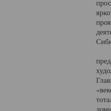
прос
ярко
проя
деят
Сиби
Одн
пред
худо
Глав
«век
тота
доми