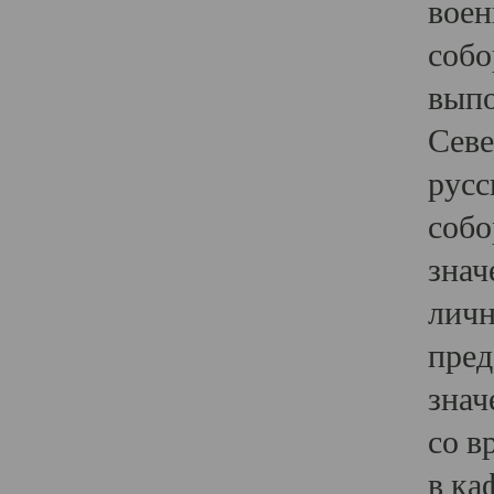
воен
собо
выпо
Севе
русс
собо
знач
личн
пред
знач
со в
в ка