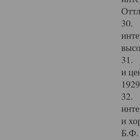
Оттл
30. 
инте
высо
31. 
и це
1929 
32. 
инте
и хо
Б.Ф. 