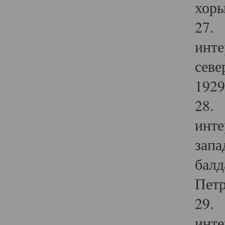
хоры
27. 
инте
севе
1929 
28. 
инте
запа
балд
Петр
29. 
инте