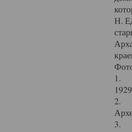
кото
Н. Е
стар
Арха
крае
Фот
1. С
1929 
2. Р
Архе
3. Ф