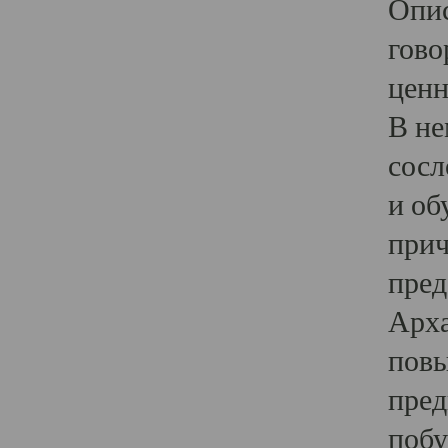
Опис
гово
ценн
В не
сосл
и об
прич
пред
Арха
повы
пред
побу