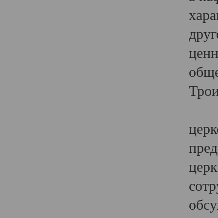
хара
друг
ценн
обще
Трои
Ярк
церк
пред
церк
сотр
обсу