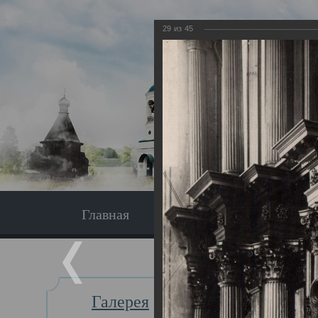
29
из
45
Главная
Экскурсия
Главная
Галерея