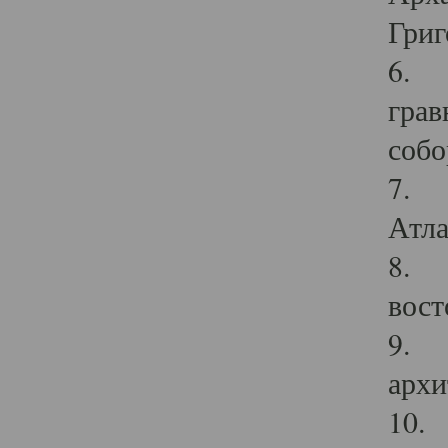
Григ
6. П
грав
собо
7. Г
Атла
8. С
вост
9. С
архи
10. 