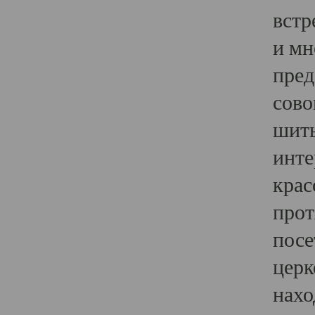
встр
и мн
пред
сово
шить
инте
крас
прот
посе
церк
нахо