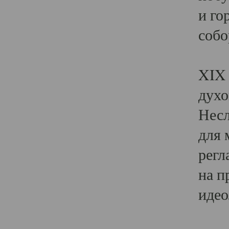
и го
собо
Явл
XIX 
духо
Несл
для 
регл
на п
идео
Поя