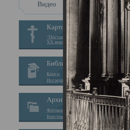
Видео
Св
Картотека
Свя
“Пострадавшие за веру в
XX веке на Севере”
23.12.
Сего
Библиотека
мере
Книги
целе
Исследования
резу
Архив
памя
Фотокопии дел
Арха
Крестные ходы
борь