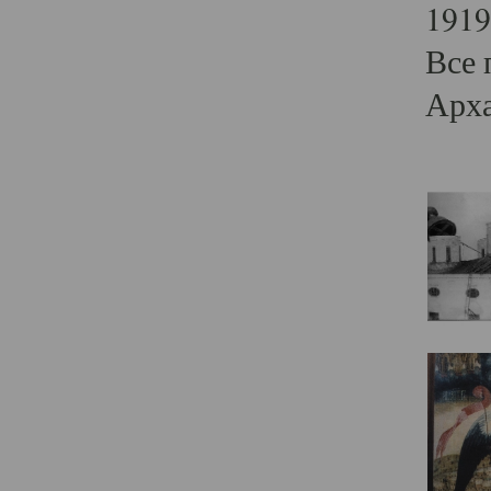
1919
Все 
Арха