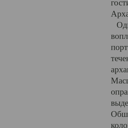
гост
Арха
Один
вопл
порт
тече
арха
Масш
опра
выде
Обши
коло