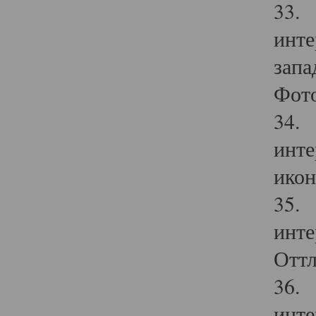
33. 
инте
запа
Фото
34. 
инте
икон
35. 
инте
Оттл
36. 
инте