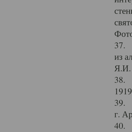
стен
свят
Фото
37. 
из а
Я.И. 
38. 
1919
39. 
г. А
40. 