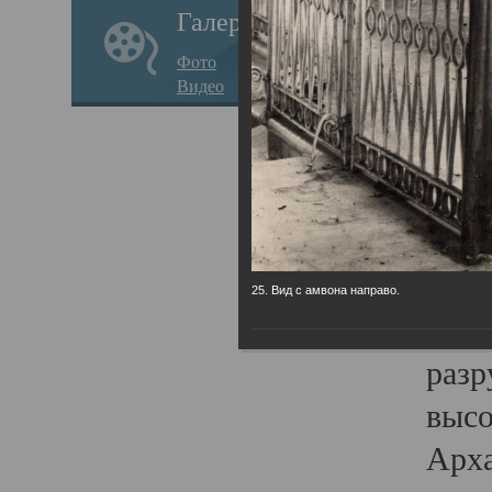
Галерея
годо
Фото
прав
Видео
кафе
Воз
Арха
Трои
град
25. Вид с амвона направо.
масш
разр
высо
Арха