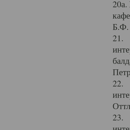
20а.
кафе
Б.Ф. 
21. 
инте
балд
Петр
22. 
инте
Оттл
23. 
инте