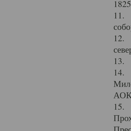
1825
11.
собо
12. 
севе
13.
14. 
Мило
АОК
15. 
Прох
Прео