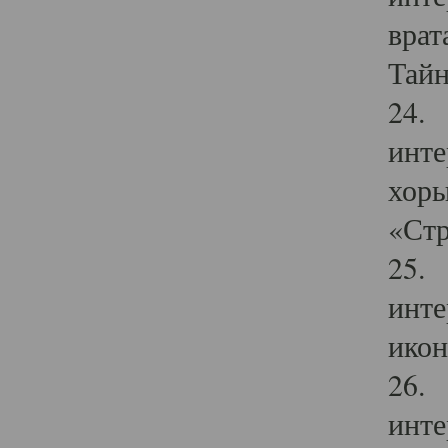
врат
Тайн
24. 
инте
хоры
«Стр
25. 
инте
икон
26. 
инте