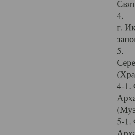
Свят
4. И
г. И
запо
5. И
Сере
(Хра
4-1.
Арха
(Муз
5-1.
Арха