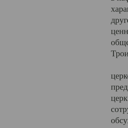
хара
друг
ценн
обще
Трои
Ярк
церк
пред
церк
сотр
обсу