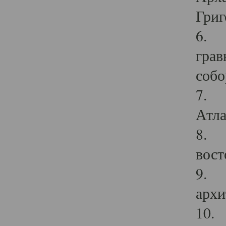
Григ
6. П
грав
собо
7. Г
Атла
8. С
вост
9. С
архи
10. 