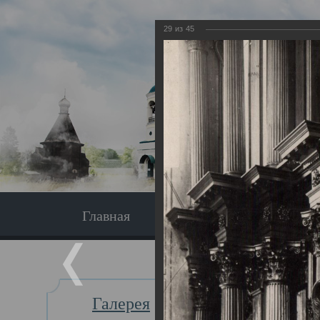
29
из
45
Главная
Экскурсия
Главная
Галерея