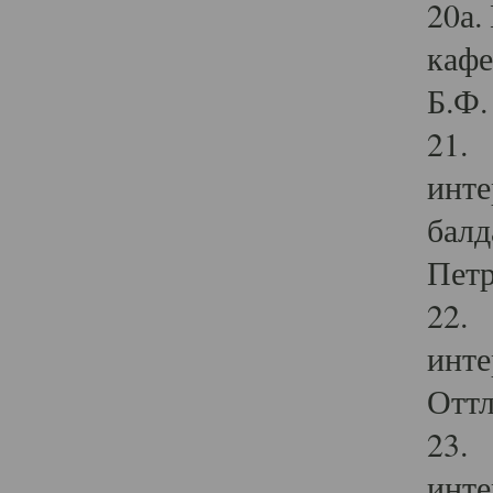
20а.
кафе
Б.Ф. 
21. 
инте
балд
Петр
22. 
инте
Оттл
23. 
инте