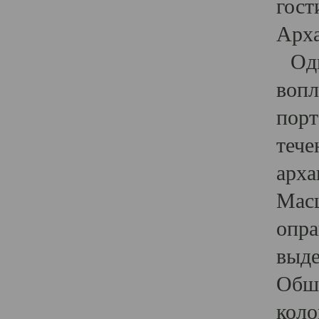
гост
Арха
Один
вопл
порт
тече
арха
Масш
опра
выде
Обши
коло