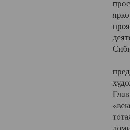
прос
ярко
проя
деят
Сиби
Одн
пред
худо
Глав
«век
тота
доми