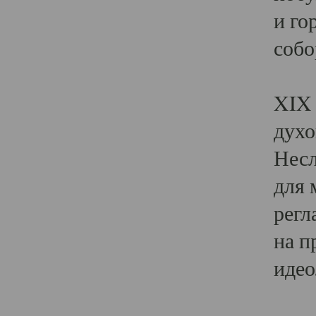
и го
собо
Явл
XIX 
духо
Несл
для 
регл
на п
идео
Поя