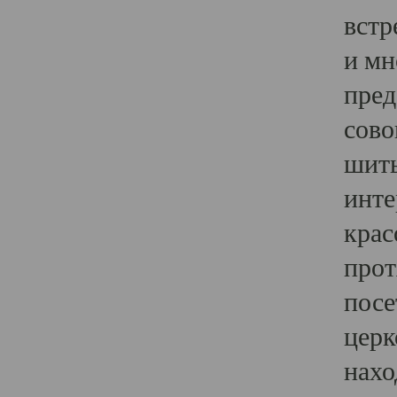
встр
и мн
пред
сово
шить
инте
крас
прот
посе
церк
нахо