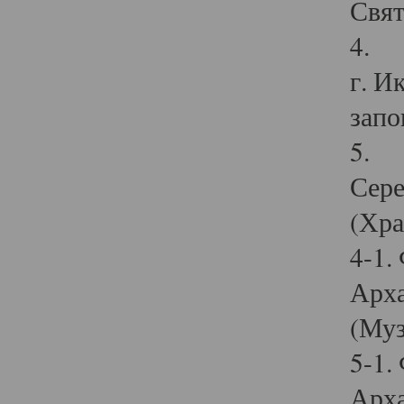
Свят
4. И
г. И
запо
5. И
Сере
(Хра
4-1.
Арха
(Муз
5-1.
Арха