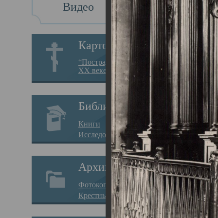
Видео
Св
Картотека
Свя
“Пострадавшие за веру в
XX веке на Севере”
23.12.
Сего
Библиотека
мере
Книги
целе
Исследования
резу
Архив
памя
Фотокопии дел
Арха
Крестные ходы
борь