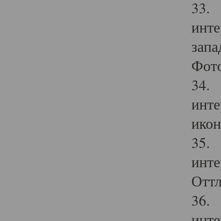
33. 
инте
запа
Фото
34. 
инте
икон
35. 
инте
Оттл
36. 
инте