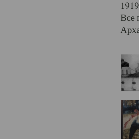
1919
Все 
Арха