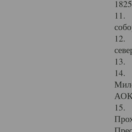
1825
11.
собо
12. 
севе
13.
14. 
Мило
АОК
15. 
Прох
Прео