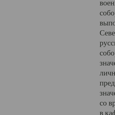
воен
собо
выпо
Севе
русс
собо
знач
личн
пред
знач
со в
в ка