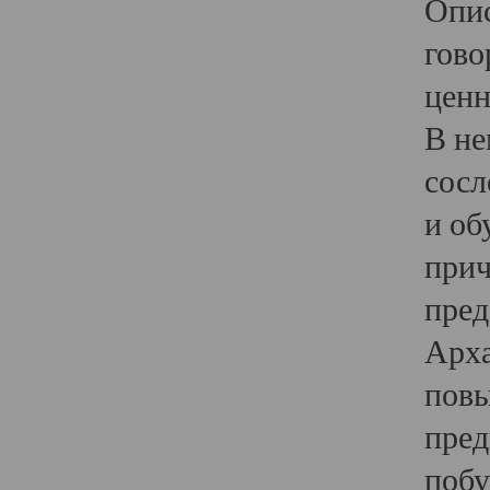
Опис
гово
ценн
В не
сосл
и об
прич
пред
Арха
повы
пред
побу