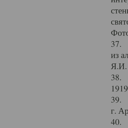
стен
свят
Фото
37. 
из а
Я.И. 
38. 
1919
39. 
г. А
40. 