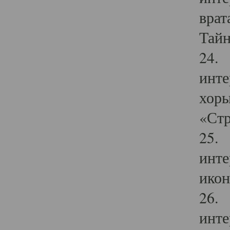
врат
Тайн
24. 
инте
хоры
«Стр
25. 
инте
икон
26. 
инте