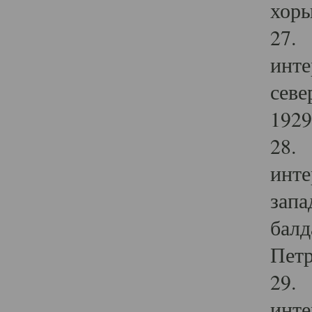
хоры
27. 
инте
севе
1929 
28. 
инте
запа
балд
Петр
29. 
инте