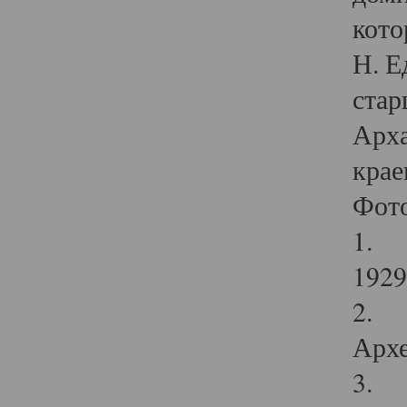
кото
Н. Е
стар
Арха
крае
Фот
1. С
1929 
2. Р
Архе
3. Ф