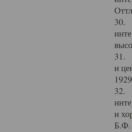
Оттл
30. 
инте
высо
31. 
и це
1929 
32. 
инте
и хо
Б.Ф. 