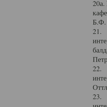
20а.
кафе
Б.Ф. 
21. 
инте
балд
Петр
22. 
инте
Оттл
23. 
инте