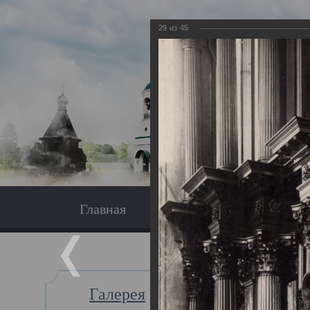
29
из
45
Главная
Экскурсия
Главная
Галерея