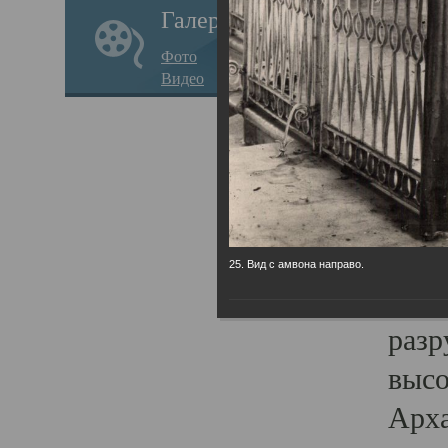
Галерея
годо
Фото
прав
Видео
кафе
Воз
Арха
Трои
град
25. Вид с амвона направо.
масш
разр
высо
Арха