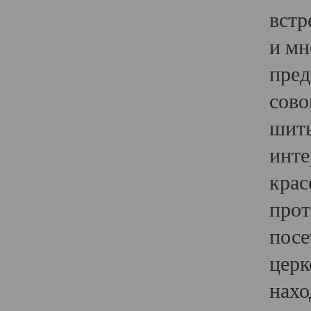
встр
и мн
пред
сово
шить
инте
крас
прот
посе
церк
нахо