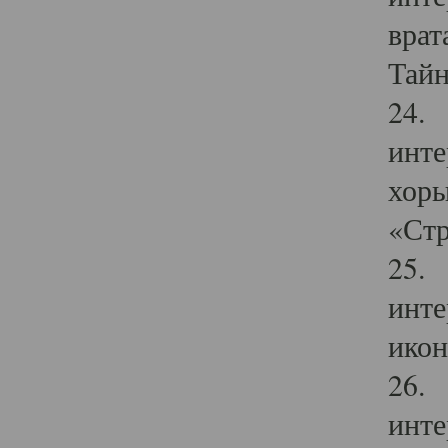
врат
Тайн
24. 
инте
хоры
«Стр
25. 
инте
икон
26. 
инте