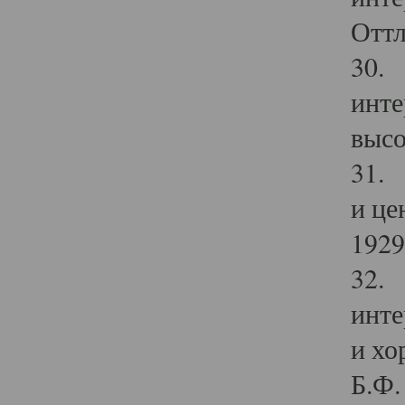
Оттл
30. 
инте
высо
31. 
и це
1929 
32. 
инте
и хо
Б.Ф. 