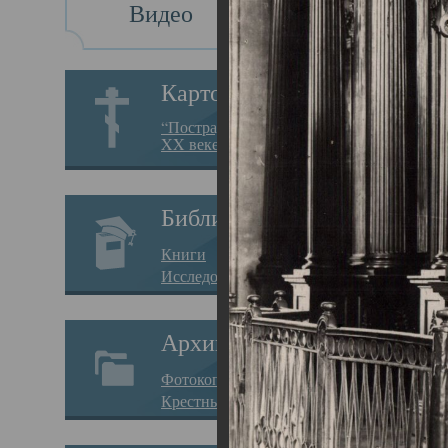
Видео
Св
Картотека
Свя
“Пострадавшие за веру в
XX веке на Севере”
23.12.
Сего
Библиотека
мере
Книги
целе
Исследования
резу
Архив
памя
Фотокопии дел
Арха
Крестные ходы
борь