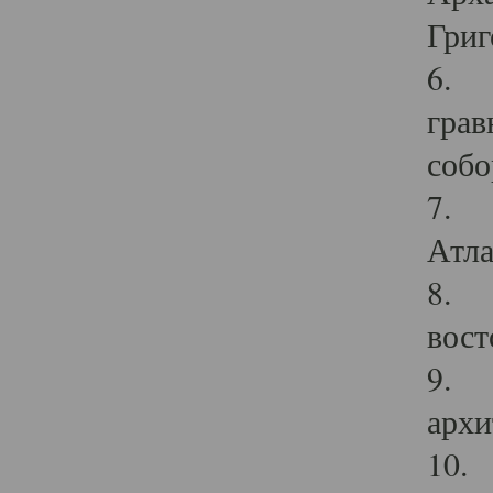
Григ
6. П
грав
собо
7. Г
Атла
8. С
вост
9. С
архи
10. 