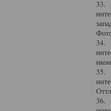
33. 
инте
запа
Фото
34. 
инте
икон
35. 
инте
Оттл
36. 
инте