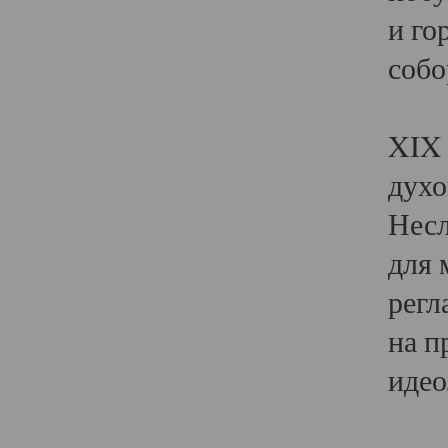
и го
собо
Явл
XIX 
духо
Несл
для 
регл
на п
идео
Поя