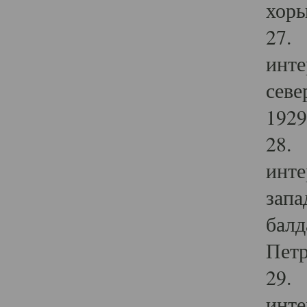
хоры
27. 
инте
севе
1929 
28. 
инте
запа
балд
Петр
29. 
инте