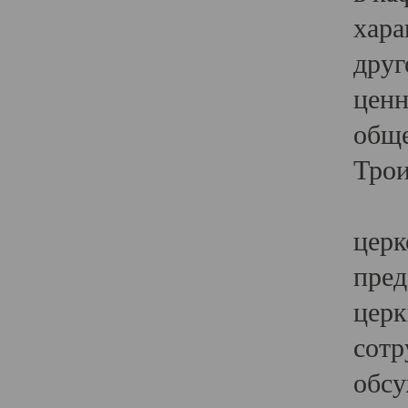
хара
друг
ценн
обще
Трои
Ярк
церк
пред
церк
сотр
обсу