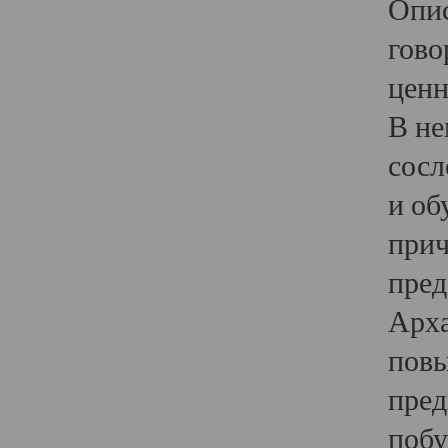
Опис
гово
ценн
В не
сосл
и об
прич
пред
Арха
повы
пред
побу