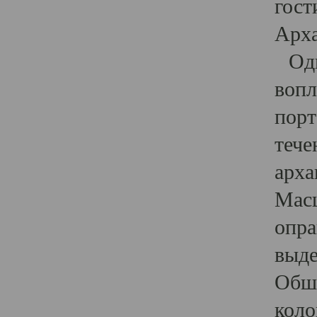
гост
Арха
Один
вопл
порт
тече
арха
Масш
опра
выде
Обши
коло