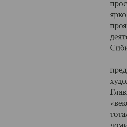
прос
ярко
проя
деят
Сиби
Одн
пред
худо
Глав
«век
тота
доми