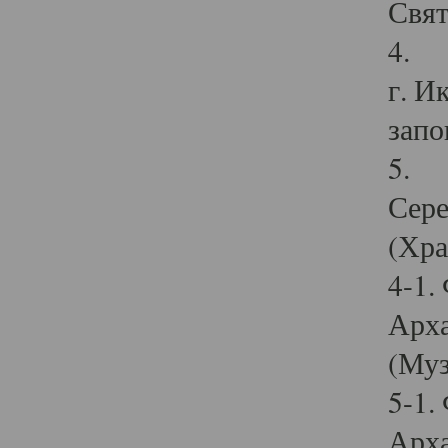
Свят
4. И
г. И
запо
5. И
Сере
(Хра
4-1.
Арха
(Муз
5-1.
Арха