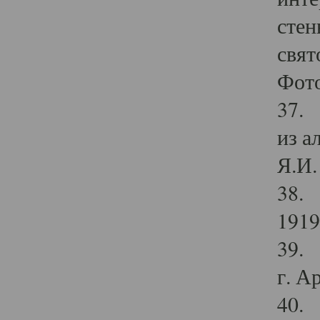
стен
свят
Фото
37. 
из а
Я.И. 
38. 
1919
39. 
г. А
40. 