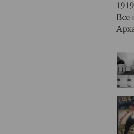
1919
Все 
Арха