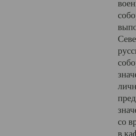
воен
собо
выпо
Севе
русс
собо
знач
личн
пред
знач
со в
в ка