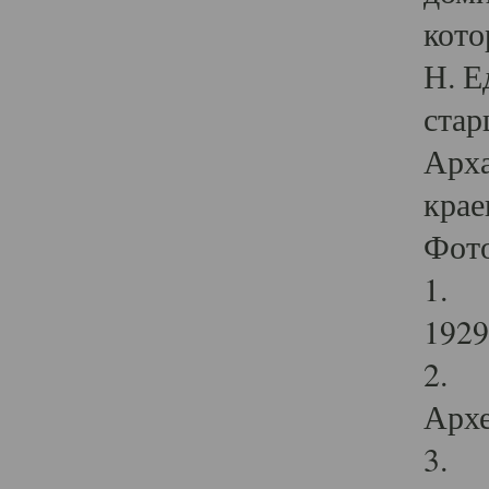
кото
Н. Е
стар
Арха
крае
Фот
1. С
1929 
2. Р
Архе
3. Ф