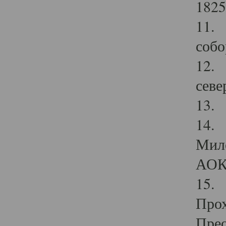
1825
11.
собо
12. 
севе
13.
14. 
Мило
АОК
15. 
Прох
Прео