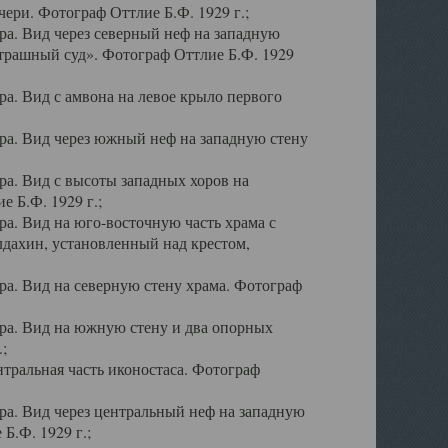
ери. Фотограф Оттлие Б.Ф. 1929 г.;
а. Вид через северный неф на западную
трашный суд». Фотограф Оттлие Б.Ф. 1929
. Вид с амвона на левое крыло первого
а. Вид через южный неф на западную стену
а. Вид с высоты западных хоров на
 Б.Ф. 1929 г.;
а. Вид на юго-восточную часть храма с
дахин, установленный над крестом,
а. Вид на северную стену храма. Фотограф
ра. Вид на южную стену и два опорных
;
тральная часть иконостаса. Фотограф
а. Вид через центральный неф на западную
Б.Ф. 1929 г.;