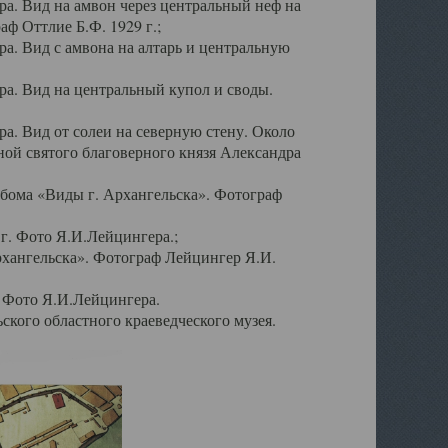
а. Вид на амвон через центральный неф на
аф Оттлие Б.Ф. 1929 г.;
. Вид с амвона на алтарь и центральную
а. Вид на центральный купол и своды.
. Вид от солеи на северную стену. Около
ой святого благоверного князя Александра
бома «Виды г. Архангельска». Фотограф
г. Фото Я.И.Лейцингера.;
рхангельска». Фотограф Лейцингер Я.И.
. Фото Я.И.Лейцингера.
кого областного краеведческого музея.