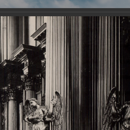
Виртуа
Новомученико
Земли А
Сайт создан по благосло
и Холмо
Наследники
Галерея
Главная
Галерея
Храмы-мученики Архангельска
Свято-Тро