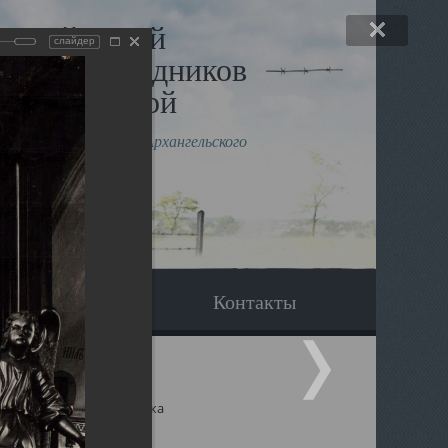
льный музей
слайдер
в и исповедников
рхангельской
влению митрополита Архангельского
горского Даниила
Вопрос-ответ
Контакты
ицкий собор Архангельска