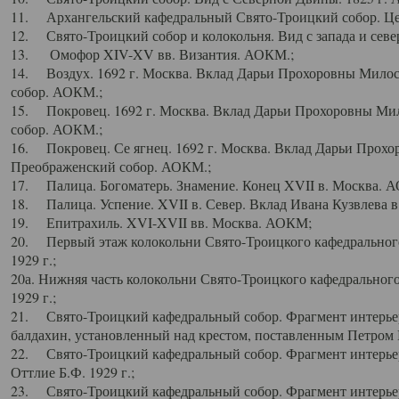
11. Архангельский кафедральный Свято-Троицкий собор. Цен
12. Свято-Троицкий собор и колокольня. Вид с запада и север
13. Омофор XIV-XV вв. Византия. АОКМ.;
14. Воздух. 1692 г. Москва. Вклад Дарьи Прохоровны Мило
собор. АОКМ.;
15. Покровец. 1692 г. Москва. Вклад Дарьи Прохоровны Ми
собор. АОКМ.;
16. Покровец. Се ягнец. 1692 г. Москва. Вклад Дарьи Прох
Преображенский собор. АОКМ.;
17. Палица. Богоматерь. Знамение. Конец XVII в. Москва. 
18. Палица. Успение. XVII в. Север. Вклад Ивана Кузвлева 
19. Епитрахиль. XVI-XVII вв. Москва. АОКМ;
20. Первый этаж колокольни Свято-Троицкого кафедрального
1929 г.;
20а. Нижняя часть колокольни Свято-Троицкого кафедрального
1929 г.;
21. Свято-Троицкий кафедральный собор. Фрагмент интерьер
балдахин, установленный над крестом, поставленным Петром I
22. Свято-Троицкий кафедральный собор. Фрагмент интерьер
Оттлие Б.Ф. 1929 г.;
23. Свято-Троицкий кафедральный собор. Фрагмент интерье