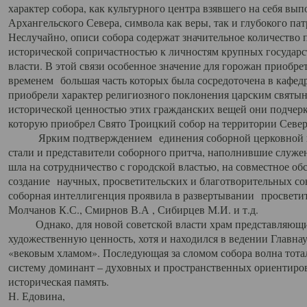
характер собора, как культурного центра взявшего на себя вы
Архангельского Севера, символа как веры, так и глубокого па
Неслучайно, описи собора содержат значительное количество п
исторической сопричастностью к личностям крупных государс
власти. В этой связи особенное значение для горожан приобре
временем большая часть которых была сосредоточена в кафедр
приобрели характер религиозного поклонения царским святыня
исторической ценностью этих гражданских вещей они подчер
которую приобрел Свято Троицкий собор на территории Север
Ярким подтверждением единения соборной церковной ис
стали и представители соборного притча, наполнившие служ
шла на сотрудничество с городской властью, на совместное о
создание научных, просветительских и благотворительных со
соборная интеллигенция проявила в развертывании просветит
Молчанов К.С., Смирнов В.А , Сибирцев М.И. и т.д.
Однако, для новой советской власти храм представляющи
художественную ценность, хотя и находился в ведении Главн
«вековым хламом». Последующая за сломом собора волна тотал
систему доминант – духовных и пространственных ориентиров,
историческая память.
Н. Едовина,