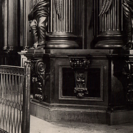
Свято-Троицкий собор
Свято-Троицкий собор Архангельска
23.12.2015
Сегодня мы можем говорить, что Архангельск в большей мере,
пострадал от целенаправленных систематических разрушений,
выдающихся памятников архитектуры. Больше всего по старом
вызванная борьбой с религией, набравшая особую силу в конце
разрушение православного центра архангельской губернии - а
собора Архангельска.
Возникнув в начале XVIII века в центре Архангельск
двухэтажный Троицкий собор, сразу превратился в зрительну
XVIII веке по масштабам ему не было равных на Севере. Впл
оставался самым высоким и значительным из городских строе
второе место, после гостиных дворов, в градостроительной ка
Один из самых больших и светлых соборов России воплотил в
портового города с отраженными в ней архитектурными тече
архангелогородской школы церковного зодчества.
Масштабность, благолепие и богатство собора, вполне оправды