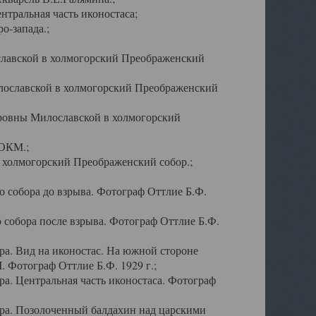
тральная часть иконостаса;
о-запада.;
славской в холмогорский Преображенский
лославской в холмогорский Преображенский
оровны Милославской в холмогорский
АОКМ.;
в холмогорский Преображенский собор.;
 собора до взрыва. Фотограф Оттлие Б.Ф.
 собора после взрыва. Фотограф Оттлие Б.Ф.
а. Вид на иконостас. На южной стороне
. Фотограф Оттлие Б.Ф. 1929 г.;
а. Центральная часть иконостаса. Фотограф
ра. Позолоченный балдахин над царскими