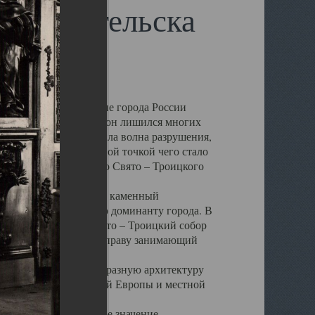
 Архангельска
 чем другие губернские города России
 в результате которых он лишился многих
у Архангельску ударила волна разрушения,
 20 –х годов. Отправной точкой чего стало
нсамбля кафедрального Свято – Троицкого
а, величественный каменный
ю и градостроительную доминанту города. В
оть до разрушения Свято – Троицкий собор
ний Архангельска, по праву занимающий
ртине Архангельска.
 себе яркую и своеобразную архитектуру
ниями России, Западной Европы и местной
вали его кафедральное значение,