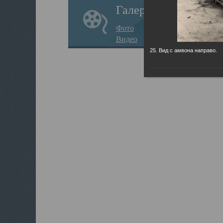
Галерея
Фото
Видео
25. Вид с амвона направо.