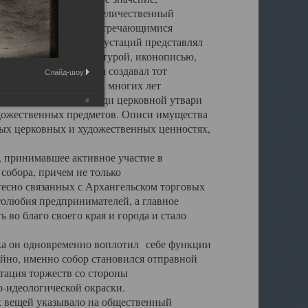
города. Обширный и величественный
ственными нигде не встречающимися
 символических инкрустаций представлял
 с живописью, скульптурой, иконописью,
ьер Троицкого храма создавал тот
Слайд-шоу:
обора, на протяжении многих лет
ице, библиотеке, среди церковной утвари
удожественных предметов. Описи имущества
ьных церковных и художественных ценностях,
, принимавшее активное участие в
собора, причем не только
 тесно связанных с Архангельском торговых
толюбия предпринимателей, а главное
во благо своего края и города и стало
 он одновременно воплотил себе функции
айно, именно собор становился отправной
тация торжеств со стороны
-идеологической окраски.
вещей указывало на общественный