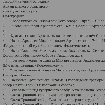
старший научный сотрудник
Архангельского областного
краеведческого музея.
Фотографии:
1. Сброс купола со Свято-Троицкого собора. Апрель 1929 г.;
2. Рисованный план Архангельска. 1694 г. Сборник Археолог
г.;
3. Фрагмент плана Архангельска с отмеченным на нём Свято
4. Икона. Архангел Михаил с видом Архангельска. 1741 г. 
(Государственный музей-заповедник «Коломенское»);
5. Икона Архангела Михаила с видом Архангельска. Середин
(Хранится в Ильинском соборе г. Архангельска.);
4-1. Фрагмент иконы «Архангел Михаил с видом Архангельска
(Музей-заповедник «Коломенское».);
5-1. Фрагмент иконы Архангела Михаила с видом г. Архангель
Григорий Попов.;
6. Панорама Архангельска. Фрагмент голландской гравюры с
собор Святой Троицы и колокольня собора.;
7. Генеральный вид губернского города Архангельска. Атлас 
8. Свято-Троицкий собор. Вид с северо-востока и вид с восто
9. Свято-Троицкий собор. Вид с запада и архитектурный чер
10. Свято-Троицкий собор. Вид с Северной Двины. 1825 г. А