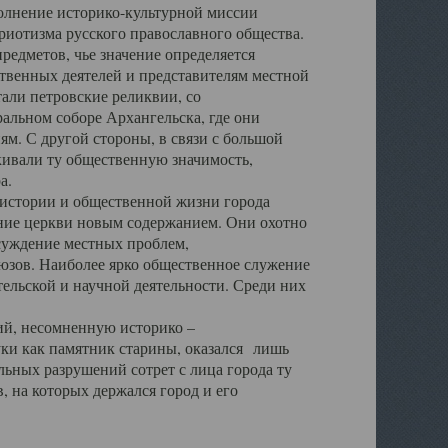
полнение историко-культурной миссии
триотизма русского православного общества.
редметов, чье значение определяется
твенных деятелей и представителям местной
тали петровские реликвии, со
альном соборе Архангельска, где они
м. С другой стороны, в связи с большой
кивали ту общественную значимость,
а.
тории и общественной жизни города
ение церкви новым содержанием. Они охотно
бсуждение местных проблем,
юзов. Наиболее ярко общественное служение
ельской и научной деятельности. Среди них
й, несомненную историко –
ауки как памятник старины, оказался лишь
ьных разрушений сотрет с лица города ту
 на которых держался город и его