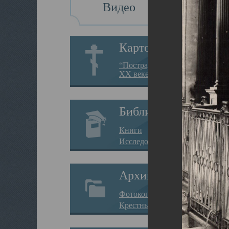
Видео
Картотека
“Пострадавшие за веру в
XX веке на Севере”
Библиотека
Книги
Исследования
Архив
Фотокопии дел
Крестные ходы