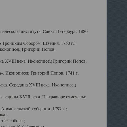
ического института. Санкт-Петербург, 1880
-Троицким Собором. Швеция. 1750 г.;
Иконописец Григорий Попов.
а XVIII века. Иконописец Григорий Попов.
». Иконописец Григорий Попов. 1741 г.
ска. Середина XVIII века. Иконописец
ередины XVIII века. На гравюре отмечены:
Архангельской губернии. 1797 г.;
ка.;
тёж собора.;
кварель В.Е.Галямина.;