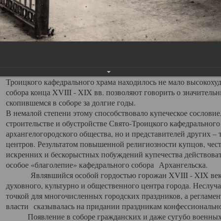
заслуженно выделяя из многочисленных культовых построек 
иконостас украшенный колоннами ионического стиля, с един
царскими вратами, изящным фронтоном и множеством резных,
собой поистине художественную ценность. В совокупности же
шитьем, многочисленными предметами церковной утвари интер
неповторимый красочный ансамбль декоративного убранства с
поражающий воображение своих посетителей. В соборной ризн
Троицкого кафедрального храма находилось не мало высокох
собора конца XVIII - XIX вв. позволяют говорить о значител
скопившемся в соборе за долгие годы.
В немалой степени этому способствовало купеческое сословие
строительстве и обустройстве Свято-Троицкого кафедрального 
архангелогородского общества, но и представителей других –
центров. Результатом повышенной религиозности купцов, чес
искренних и бескорыстных побуждений купечества действовать 
особое «благолепие» кафедрального собора Архангельска.
Являвшийся особой гордостью горожан XVIII - XIX века
духовного, культурно и общественного центра города. Неслуч
точкой для многочисленных городских праздников, а регламен
власти сказывалась на придании праздникам конфессионально
Появление в соборе гражданских и даже сугубо военных 