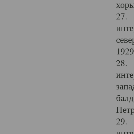
хоры
27. 
инте
севе
1929 
28. 
инте
запа
балд
Петр
29. 
инте