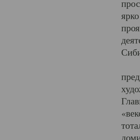
прос
ярко
проя
деят
Сиби
Одн
пред
худо
Глав
«век
тота
доми