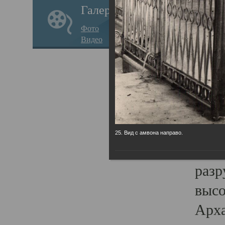
Галерея
годо
Фото
прав
Видео
кафе
Воз
Арха
Трои
град
25. Вид с амвона направо.
масш
разр
высо
Арха