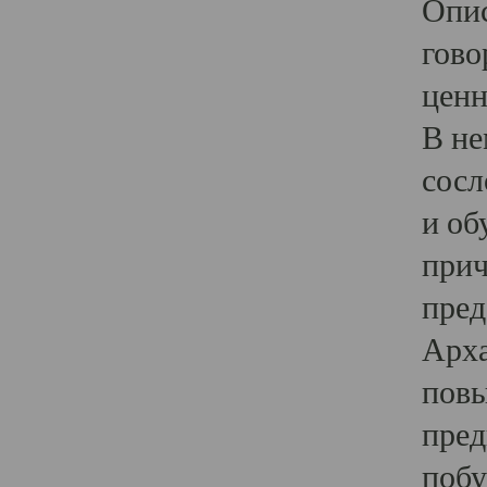
Опис
гово
ценн
В не
сосл
и об
прич
пред
Арха
повы
пред
побу