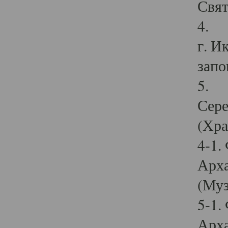
Свят
4. И
г. И
запо
5. И
Сере
(Хра
4-1.
Арха
(Муз
5-1.
Арха