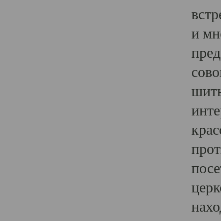
встр
и мн
пред
сово
шить
инте
крас
прот
посе
церк
нахо