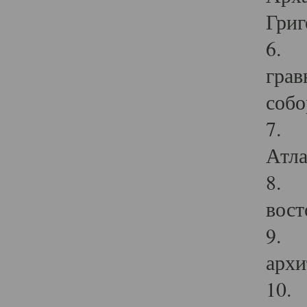
Григ
6. П
грав
собо
7. Г
Атла
8. С
вост
9. С
архи
10. 