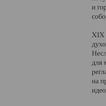
и го
собо
Явл
XIX 
духо
Несл
для 
регл
на п
идео
Поя