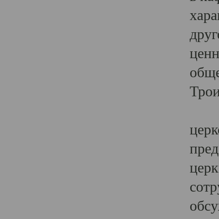
хара
друг
ценн
обще
Трои
Ярк
церк
пред
церк
сотр
обсу