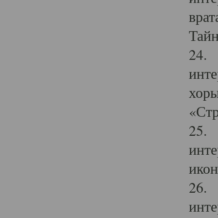
врат
Тайн
24. 
инте
хоры
«Стр
25. 
инте
икон
26. 
инте