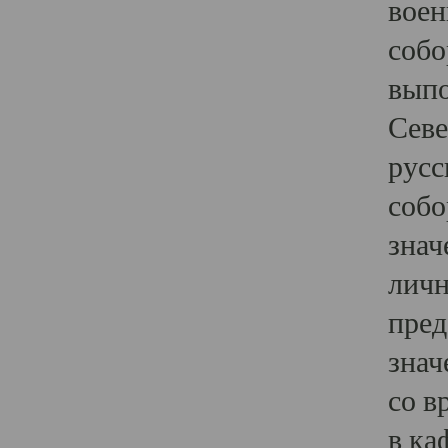
воен
собо
выпо
Севе
русс
собо
знач
личн
пред
знач
со в
в ка