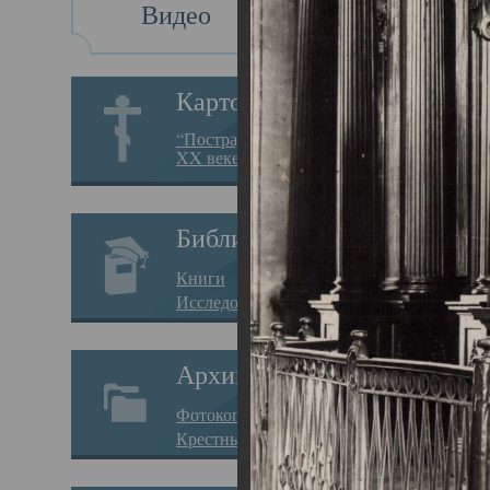
Видео
Св
Картотека
Свя
“Пострадавшие за веру в
XX веке на Севере”
23.12.
Сего
Библиотека
мере
Книги
целе
Исследования
резу
Архив
памя
Фотокопии дел
Арха
Крестные ходы
борь