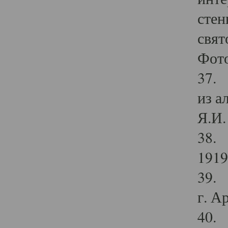
стен
свят
Фото
37. 
из а
Я.И. 
38. 
1919
39. 
г. А
40. 