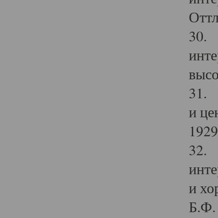
Оттл
30. 
инте
высо
31. 
и це
1929 
32. 
инте
и хо
Б.Ф. 