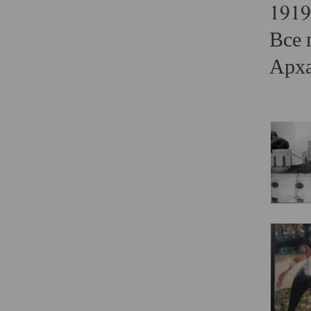
1919
Все 
Арха