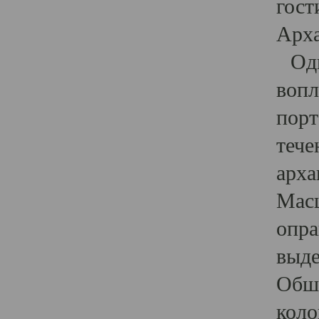
гост
Арха
Один
вопл
порт
тече
арха
Масш
опра
выде
Обши
коло