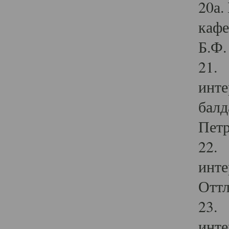
20а.
кафе
Б.Ф. 
21. 
инте
балд
Петр
22. 
инте
Оттл
23. 
инте