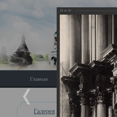
29
из
45
Главная
Экскурсия
Главная
Галерея