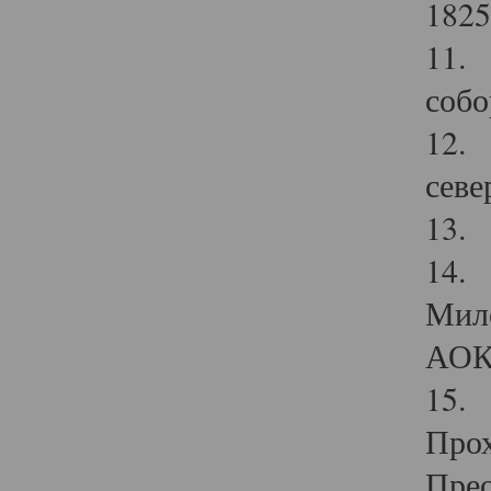
1825
11.
собо
12. 
севе
13.
14. 
Мило
АОК
15. 
Прох
Прео