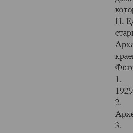
кото
Н. Е
стар
Арха
крае
Фот
1. С
1929 
2. Р
Архе
3. Ф