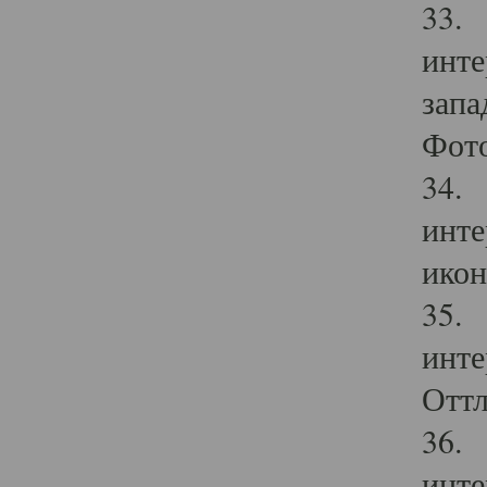
33. 
инте
запа
Фото
34. 
инте
икон
35. 
инте
Оттл
36. 
инте