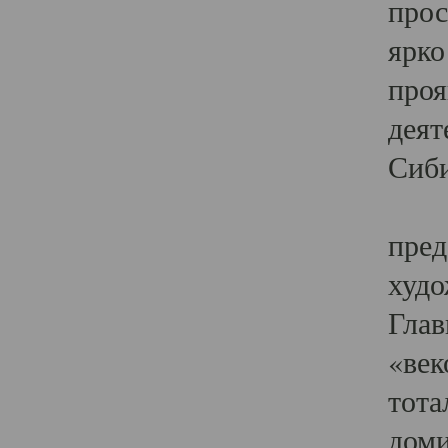
прос
ярко
проя
деят
Сиби
Одн
пред
худо
Глав
«век
тота
доми