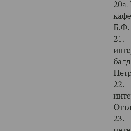
20а.
кафе
Б.Ф. 
21. 
инте
балд
Петр
22. 
инте
Оттл
23. 
инте