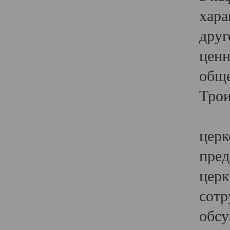
хара
друг
ценн
обще
Трои
Ярк
церк
пред
церк
сотр
обсу