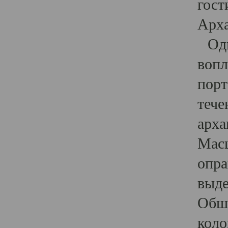
гост
Арха
Один
вопл
порт
тече
арха
Масш
опра
выде
Обши
коло