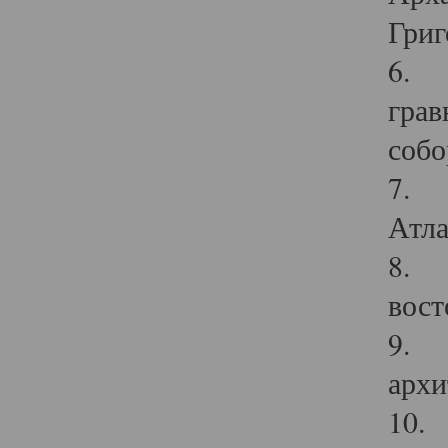
Григ
6. П
грав
собо
7. Г
Атла
8. С
вост
9. С
архи
10. 