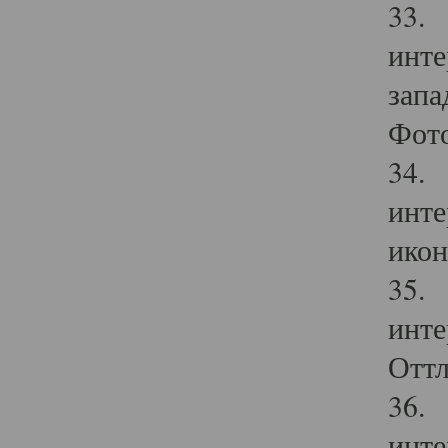
33. 
инте
запа
Фото
34. 
инте
икон
35. 
инте
Оттл
36. 
инте