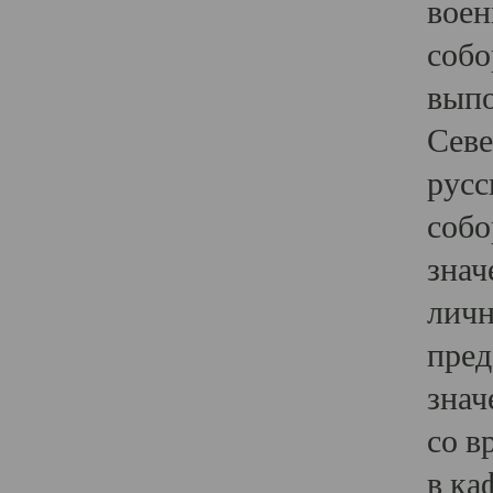
воен
собо
выпо
Севе
русс
собо
знач
личн
пред
знач
со в
в ка