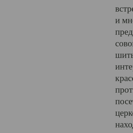
встр
и мн
пред
сово
шить
инте
крас
прот
посе
церк
нахо