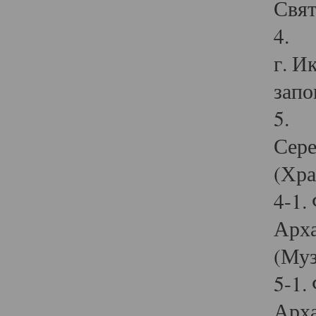
Свят
4. И
г. И
запо
5. И
Сере
(Хра
4-1.
Арха
(Муз
5-1.
Арха