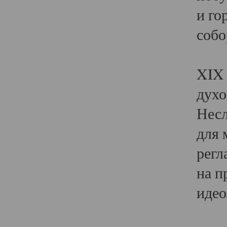
и го
собо
Явл
XIX 
духо
Несл
для 
регл
на п
идео
Поя