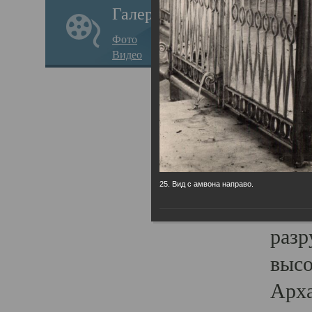
Галерея
годо
Фото
прав
Видео
кафе
Воз
Арха
Трои
град
25. Вид с амвона направо.
масш
разр
высо
Арха