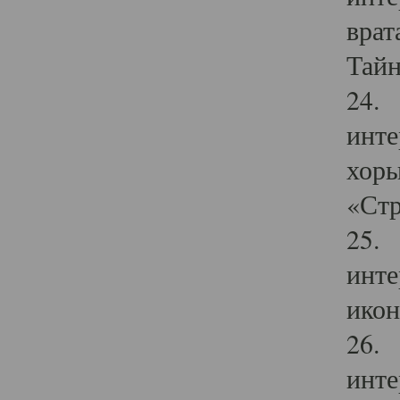
врат
Тайн
24. 
инте
хоры
«Стр
25. 
инте
икон
26. 
инте