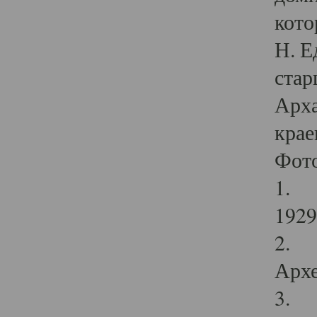
кото
Н. Е
стар
Арха
крае
Фот
1. С
1929 
2. Р
Архе
3. Ф