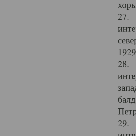
хоры
27. 
инте
севе
1929 
28. 
инте
запа
балд
Петр
29. 
инте