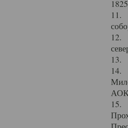
1825
11.
собо
12. 
севе
13.
14. 
Мило
АОК
15. 
Прох
Прео