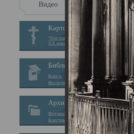
Видео
Св
Картотека
Свя
“Пострадавшие за веру в
XX веке на Севере”
23.12.
Сего
Библиотека
мере
Книги
целе
Исследования
резу
Архив
памя
Фотокопии дел
Арха
Крестные ходы
борь