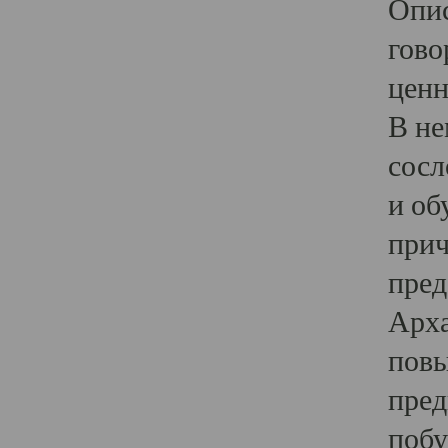
Опис
гово
ценн
В не
сосл
и об
прич
пред
Арха
повы
пред
побу