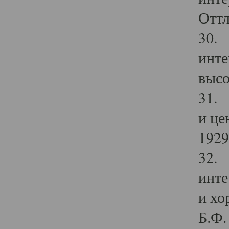
Оттл
30. 
инте
высо
31. 
и це
1929 
32. 
инте
и хо
Б.Ф. 