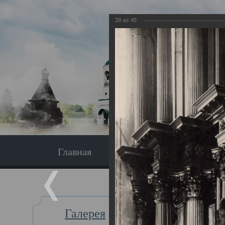
29
из
45
Главная
Экскурсия
Главная
Галерея