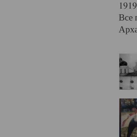
1919
Все 
Арха