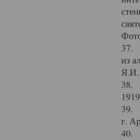
стен
свят
Фото
37. 
из а
Я.И. 
38. 
1919
39. 
г. А
40. 