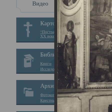
Видео
Св
Картотека
Свя
“Пострадавшие за веру в
XX веке на Севере”
23.12.
Сего
Библиотека
мере
Книги
целе
Исследования
резу
Архив
памя
Фотокопии дел
Арха
Крестные ходы
борь