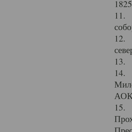
1825
11.
собо
12. 
севе
13.
14. 
Мило
АОК
15. 
Прох
Прео