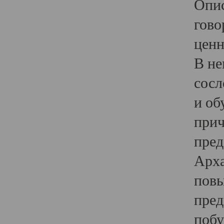
Опис
гово
ценн
В не
сосл
и об
прич
пред
Арха
повы
пред
побу