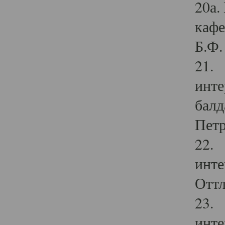
20а.
кафе
Б.Ф. 
21. 
инте
балд
Петр
22. 
инте
Оттл
23. 
инте