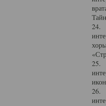
врат
Тайн
24. 
инте
хоры
«Стр
25. 
инте
икон
26. 
инте