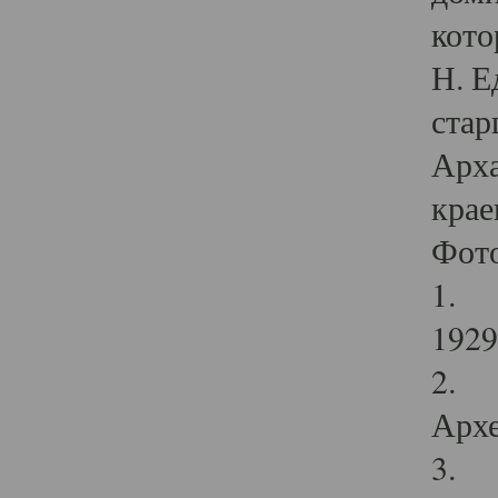
кото
Н. Е
стар
Арха
крае
Фот
1. С
1929 
2. Р
Архе
3. Ф