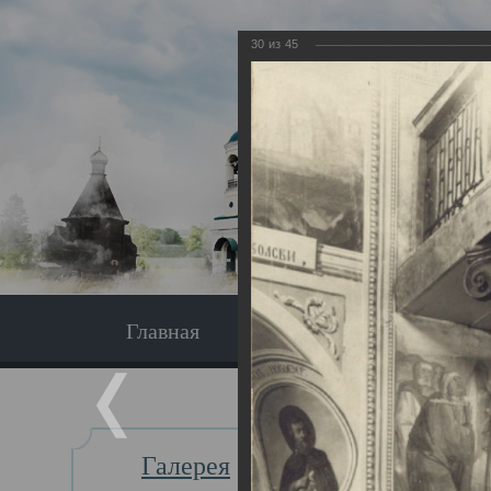
30
из
45
Главная
Экскурсия
Главная
Галерея