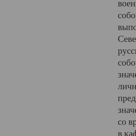
воен
собо
выпо
Севе
русс
собо
знач
личн
пред
знач
со в
в ка