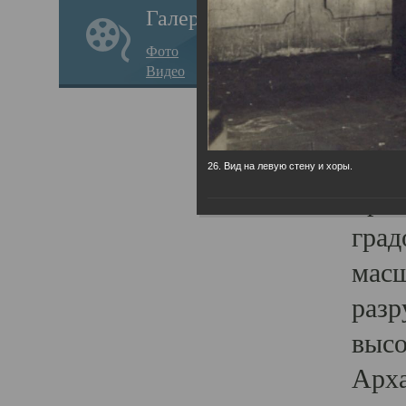
Галерея
годо
Фото
прав
Видео
кафе
Воз
Арха
26. Вид на левую стену и хоры.
Трои
град
масш
разр
высо
Арха