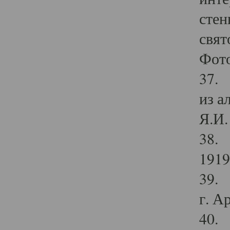
стен
свят
Фото
37. 
из а
Я.И. 
38. 
1919
39. 
г. А
40. 