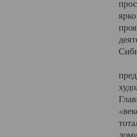
прос
ярко
проя
деят
Сиби
Одн
пред
худо
Глав
«век
тота
доми