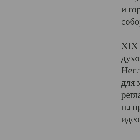
и го
собо
Явл
XIX 
духо
Несл
для 
регл
на п
идео
Поя