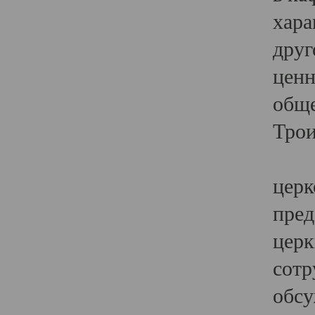
хара
друг
ценн
обще
Трои
Ярк
церк
пред
церк
сотр
обсу