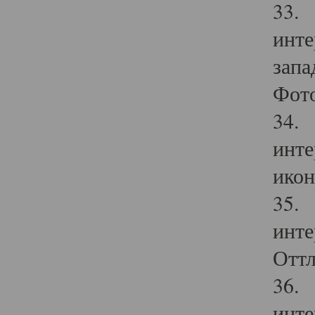
33. 
инте
запа
Фото
34. 
инте
икон
35. 
инте
Оттл
36. 
инте