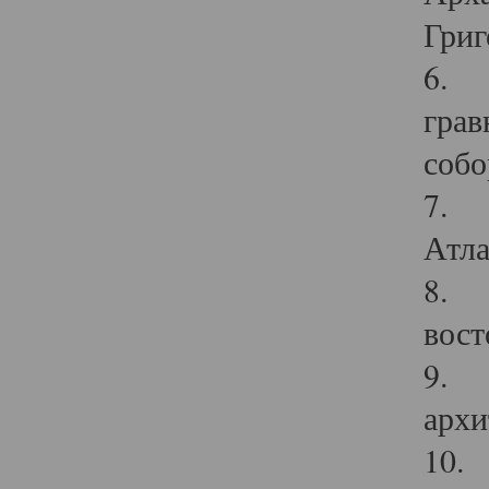
Григ
6. П
грав
собо
7. Г
Атла
8. С
вост
9. С
архи
10. 