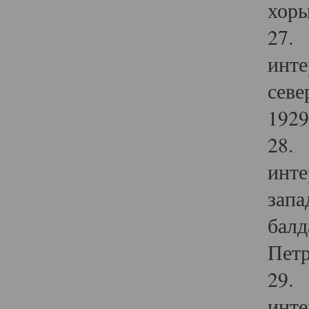
хоры
27. 
инте
севе
1929 
28. 
инте
запа
балд
Петр
29. 
инте