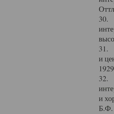
Оттл
30. 
инте
высо
31. 
и це
1929 
32. 
инте
и хо
Б.Ф. 