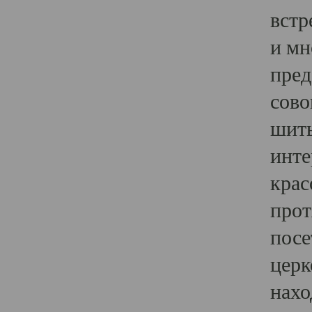
встр
и мн
пред
сово
шить
инте
крас
прот
посе
церк
нахо