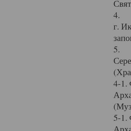
Свят
4. И
г. И
запо
5. И
Сере
(Хра
4-1.
Арха
(Муз
5-1.
Арха