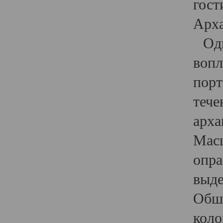
гост
Арха
Один
вопл
порт
тече
арха
Масш
опра
выде
Обши
коло