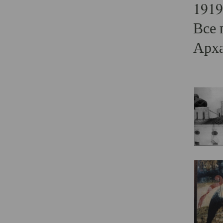
1919
Все 
Арха