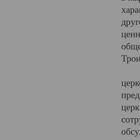
хара
друг
ценн
обще
Трои
Ярк
церк
пред
церк
сотр
обсу