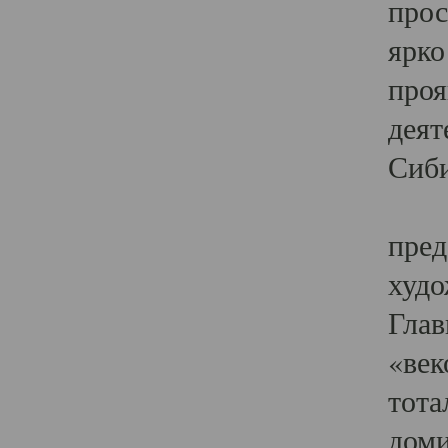
прос
ярко
проя
деят
Сиби
Одн
пред
худо
Глав
«век
тота
доми