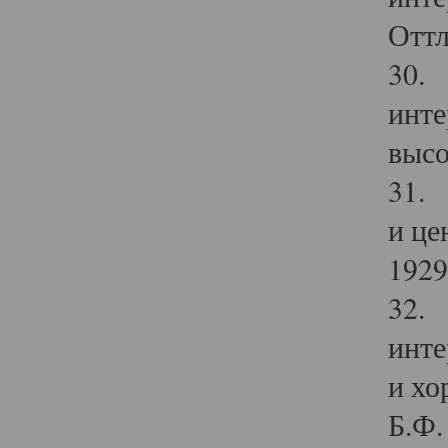
Оттл
30. 
инте
высо
31. 
и це
1929 
32. 
инте
и хо
Б.Ф. 