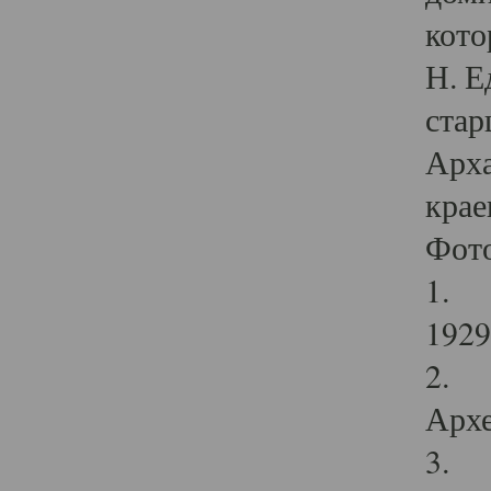
кото
Н. Е
стар
Арха
крае
Фот
1. С
1929 
2. Р
Архе
3. Ф