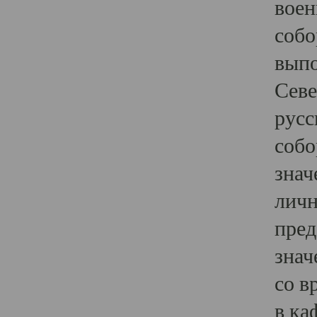
воен
собо
выпо
Севе
русс
собо
знач
личн
пред
знач
со в
в ка