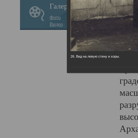
Галерея
годо
Фото
прав
Видео
кафе
Воз
Арха
26. Вид на левую стену и хоры.
Трои
град
масш
разр
высо
Арха