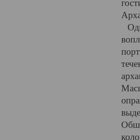
гост
Арха
Один
вопл
порт
тече
арха
Масш
опра
выде
Обши
коло