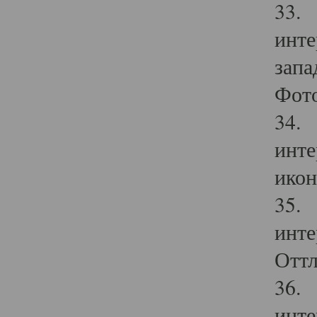
33. 
инте
запа
Фото
34. 
инте
икон
35. 
инте
Оттл
36. 
инте