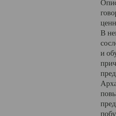
Опис
гово
ценн
В не
сосл
и об
прич
пред
Арха
повы
пред
побу