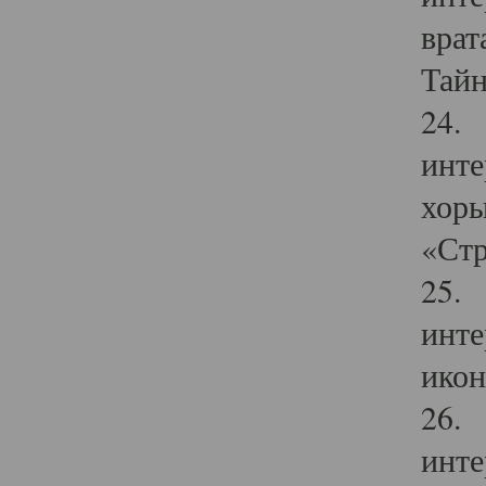
врат
Тайн
24. 
инте
хоры
«Стр
25. 
инте
икон
26. 
инте