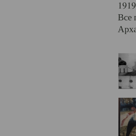
1919
Все 
Арха