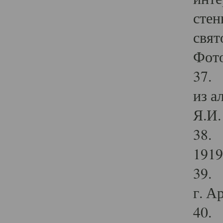
стен
свят
Фото
37. 
из а
Я.И. 
38. 
1919
39. 
г. А
40. 