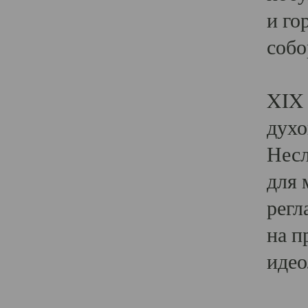
и го
собо
Явл
XIX 
духо
Несл
для 
регл
на п
идео
Поя