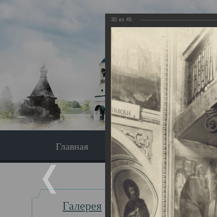
30
из
45
Главная
Экскурсия
Главная
Галерея