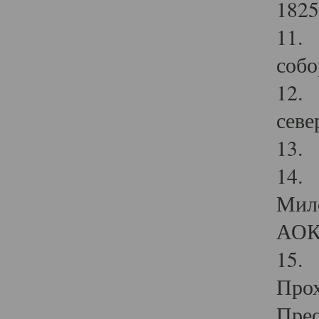
1825
11.
собо
12. 
севе
13.
14. 
Мило
АОК
15. 
Прох
Прео