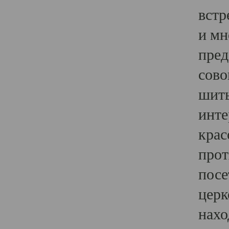
встр
и мн
пред
сово
шить
инте
крас
прот
посе
церк
нахо