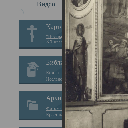
Видео
Св
Картотека
Свя
“Пострадавшие за веру в
XX веке на Севере”
23.12.
Сего
Библиотека
мере
Книги
целе
Исследования
резу
Архив
памя
Фотокопии дел
Арха
Крестные ходы
борь