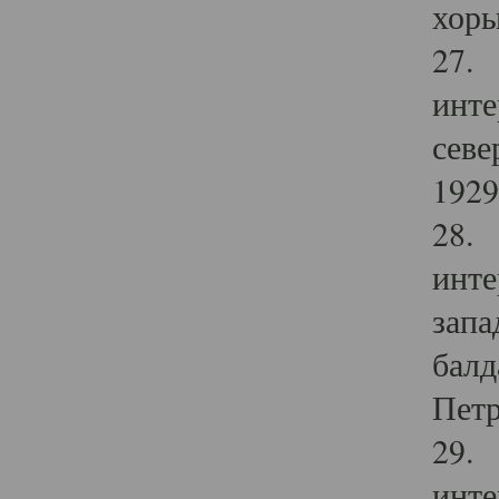
хоры
27. 
инте
севе
1929 
28. 
инте
запа
балд
Петр
29. 
инте