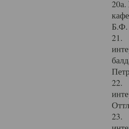
20а.
кафе
Б.Ф. 
21. 
инте
балд
Петр
22. 
инте
Оттл
23. 
инте