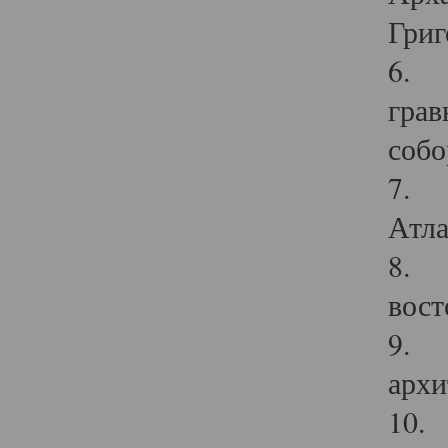
Григ
6. П
грав
собо
7. Г
Атла
8. С
вост
9. С
архи
10. 