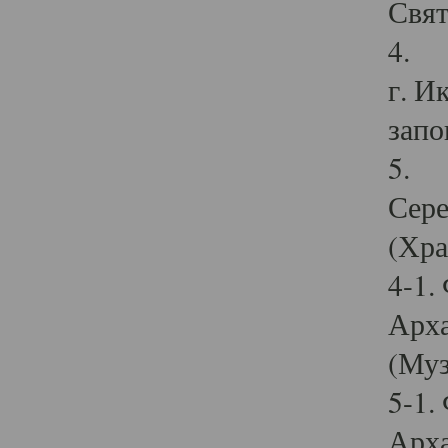
Свят
4. И
г. И
запо
5. И
Сере
(Хра
4-1.
Арха
(Муз
5-1.
Арха