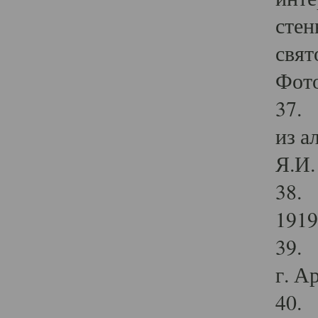
стен
свят
Фото
37. 
из а
Я.И. 
38. 
1919
39. 
г. А
40. 