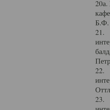
20а.
кафе
Б.Ф. 
21. 
инте
балд
Петр
22. 
инте
Оттл
23. 
инте