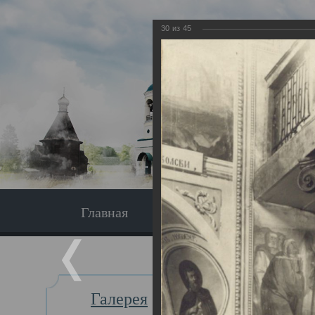
30
из
45
Главная
Экскурсия
Главная
Галерея