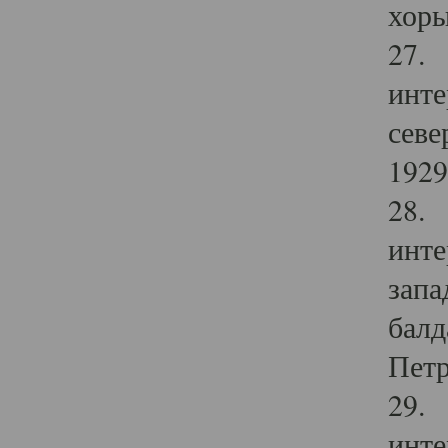
хоры
27. 
инте
севе
1929 
28. 
инте
запа
балд
Петр
29. 
инте