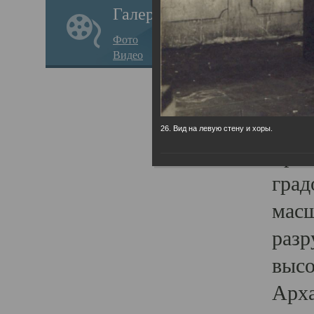
Галерея
годо
Фото
прав
Видео
кафе
Воз
Арха
26. Вид на левую стену и хоры.
Трои
град
масш
разр
высо
Арха