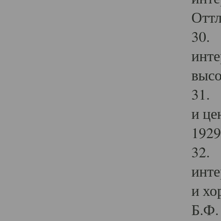
Оттл
30. 
инте
высо
31. 
и це
1929 
32. 
инте
и хо
Б.Ф. 