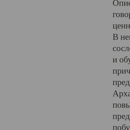
Опис
гово
ценн
В не
сосл
и об
прич
пред
Арха
повы
пред
побу