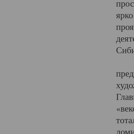
прос
ярко
проя
деят
Сиби
Одн
пред
худо
Глав
«век
тота
доми