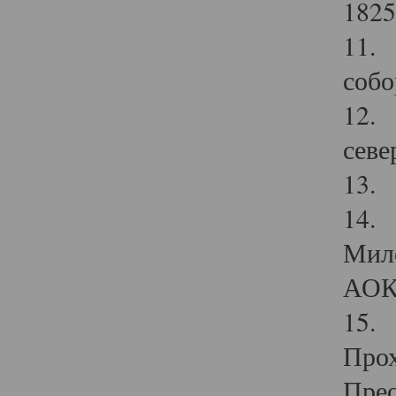
1825
11.
собо
12. 
севе
13.
14. 
Мило
АОК
15. 
Прох
Прео