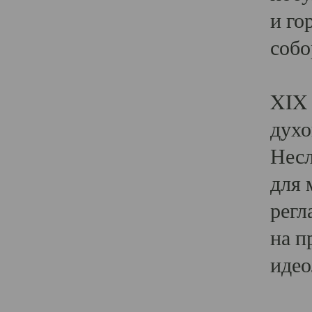
и го
собо
Явл
XIX 
духо
Несл
для 
регл
на п
идео
Поя