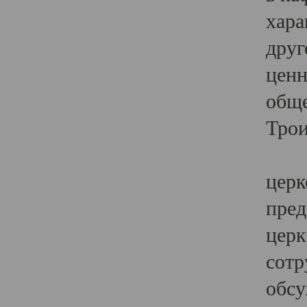
хара
друг
ценн
обще
Трои
Ярк
церк
пред
церк
сотр
обсу