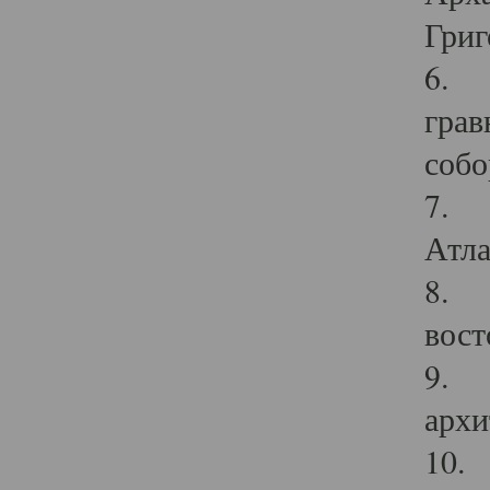
Григ
6. П
грав
собо
7. Г
Атла
8. С
вост
9. С
архи
10. 