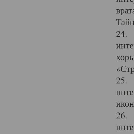
врат
Тайн
24. 
инте
хоры
«Стр
25. 
инте
икон
26. 
инте