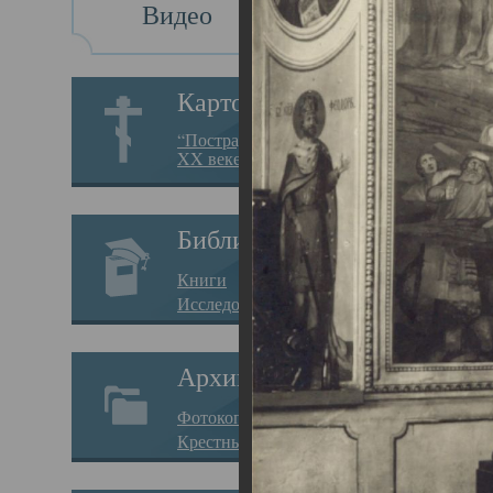
Видео
Св
Картотека
Свя
“Пострадавшие за веру в
XX веке на Севере”
23.12.
Сего
Библиотека
мере
Книги
целе
Исследования
резу
Архив
памя
Фотокопии дел
Арха
Крестные ходы
борь