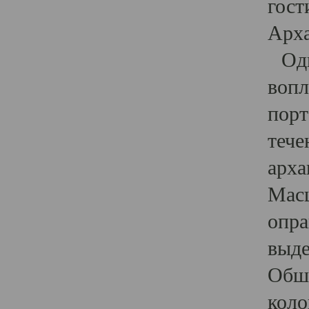
гост
Арха
Один
вопл
порт
тече
арха
Масш
опра
выде
Обши
коло