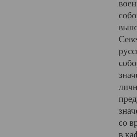
воен
собо
выпо
Севе
русс
собо
знач
личн
пред
знач
со в
в ка