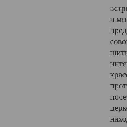
встр
и мн
пред
сово
шить
инте
крас
прот
посе
церк
нахо