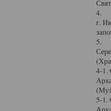
Свят
4. И
г. И
запо
5. И
Сере
(Хра
4-1.
Арха
(Муз
5-1.
Арха