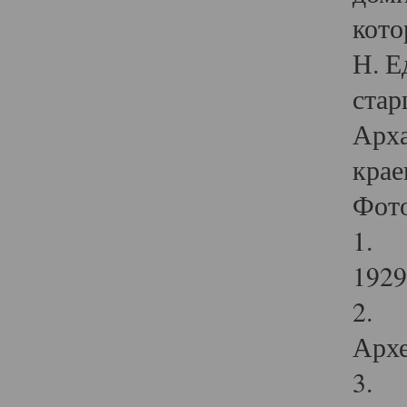
кото
Н. Е
стар
Арха
крае
Фот
1. С
1929 
2. Р
Архе
3. Ф