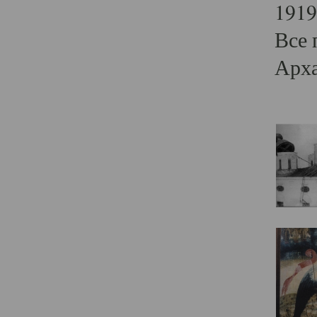
1919
Все 
Арха