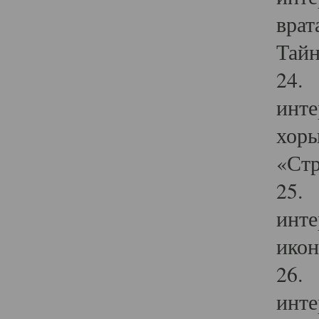
врат
Тайн
24. 
инте
хоры
«Стр
25. 
инте
икон
26. 
инте