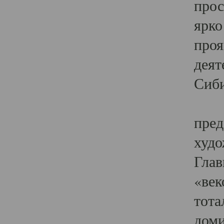
прос
ярко
проя
деят
Сиби
Одн
пред
худо
Глав
«век
тота
доми