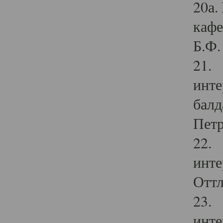
20а.
кафе
Б.Ф. 
21. 
инте
балд
Петр
22. 
инте
Оттл
23. 
инте