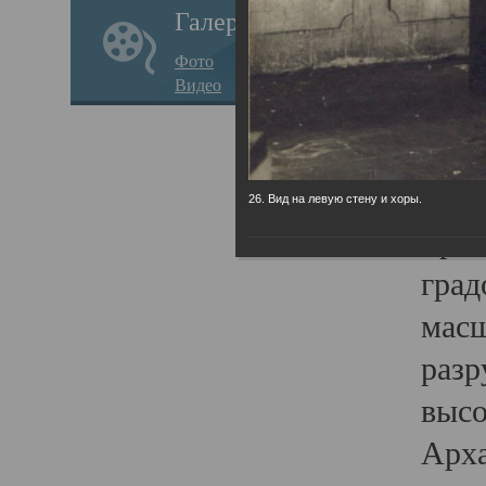
Галерея
годо
Фото
прав
Видео
кафе
Воз
Арха
26. Вид на левую стену и хоры.
Трои
град
масш
разр
высо
Арха