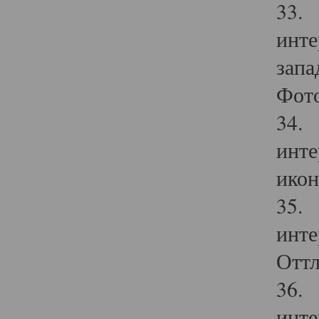
33. 
инте
запа
Фото
34. 
инте
икон
35. 
инте
Оттл
36. 
инте