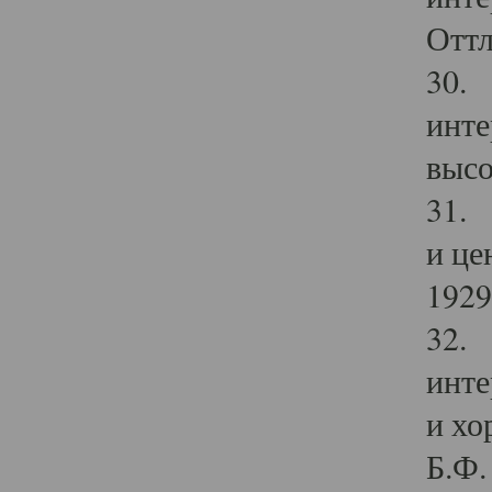
Оттл
30. 
инте
высо
31. 
и це
1929 
32. 
инте
и хо
Б.Ф. 