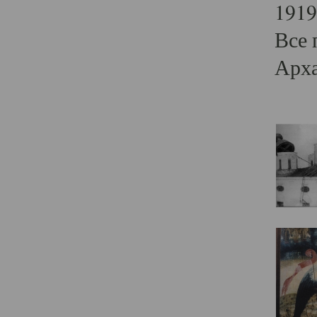
1919
Все 
Арха