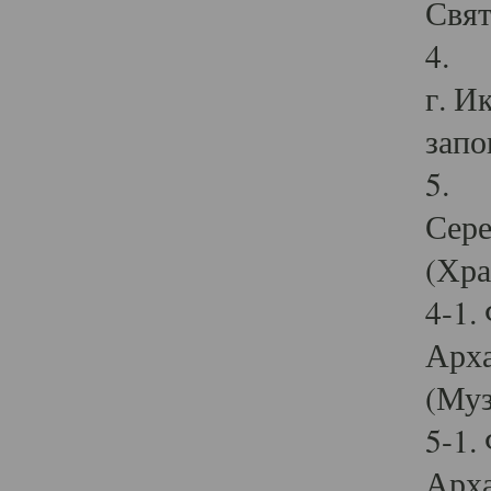
Свят
4. И
г. И
запо
5. И
Сере
(Хра
4-1.
Арха
(Муз
5-1.
Арха