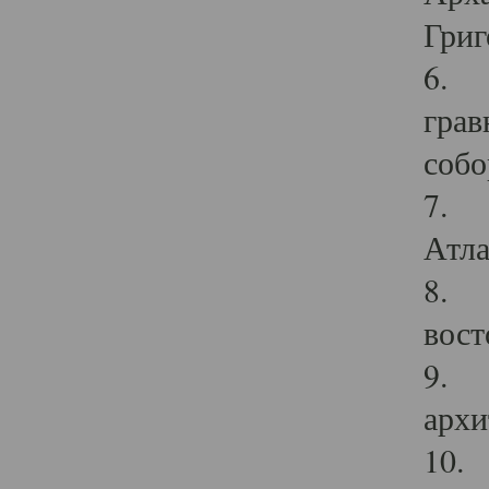
Григ
6. П
грав
собо
7. Г
Атла
8. С
вост
9. С
архи
10. 