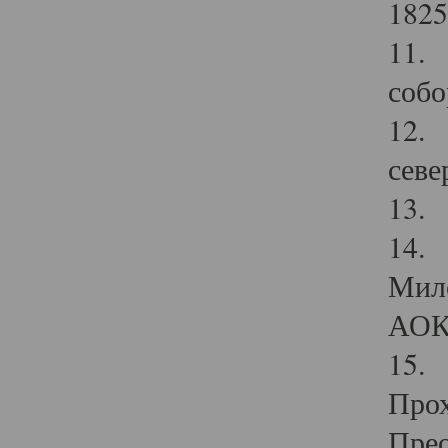
1825
11.
собо
12. 
севе
13.
14. 
Мило
АОК
15. 
Прох
Прео