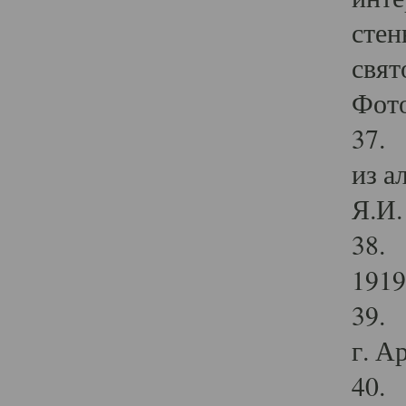
стен
свят
Фото
37. 
из а
Я.И. 
38. 
1919
39. 
г. А
40. 