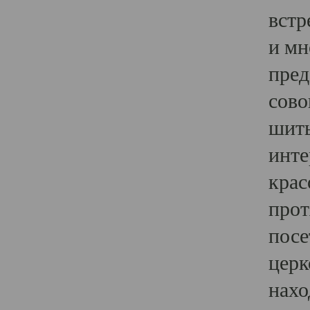
встр
и мн
пред
сово
шить
инте
крас
прот
посе
церк
нахо