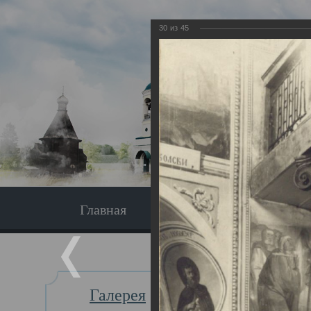
30
из
45
Главная
Экскурсия
Главная
Галерея