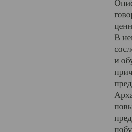
Опис
гово
ценн
В не
сосл
и об
прич
пред
Арха
повы
пред
побу