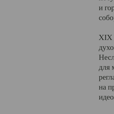
и го
собо
Явл
XIX 
духо
Несл
для 
регл
на п
идео
Поя