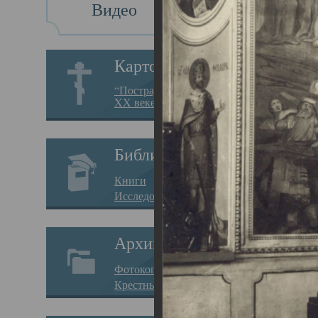
Видео
Св
Картотека
Свя
“Пострадавшие за веру в
XX веке на Севере”
23.12.
Сего
Библиотека
мере
Книги
целе
Исследования
резу
Архив
памя
Фотокопии дел
Арха
Крестные ходы
борь