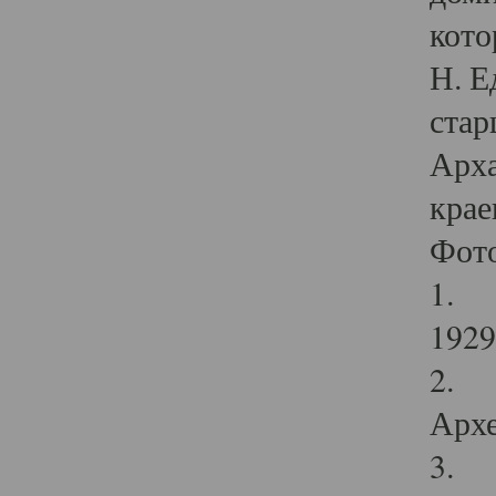
кото
Н. Е
стар
Арха
крае
Фот
1. С
1929 
2. Р
Архе
3. Ф