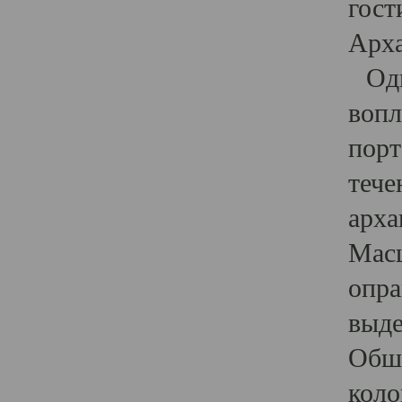
гост
Арха
Один
вопл
порт
тече
арха
Масш
опра
выде
Обши
коло