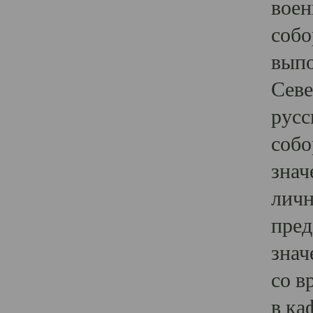
воен
собо
выпо
Севе
русс
собо
знач
личн
пред
знач
со в
в ка