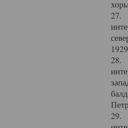
хоры
27. 
инте
севе
1929 
28. 
инте
запа
балд
Петр
29. 
инте