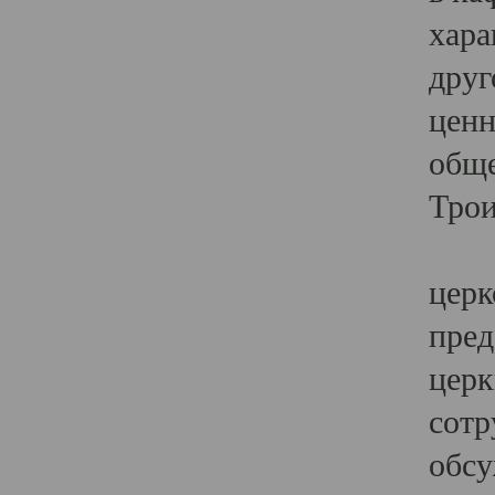
хара
друг
ценн
обще
Трои
Ярк
церк
пред
церк
сотр
обсу