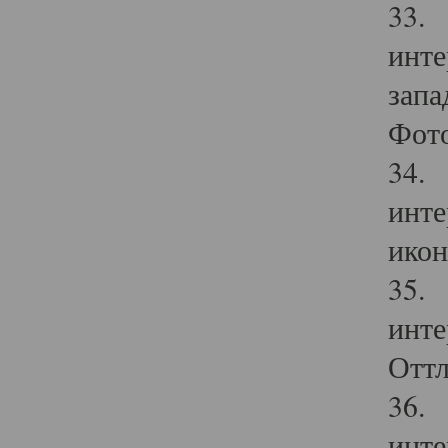
33. 
инте
запа
Фото
34. 
инте
икон
35. 
инте
Оттл
36. 
инте