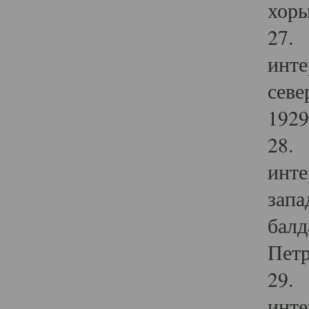
хоры
27. 
инте
севе
1929 
28. 
инте
запа
балд
Петр
29. 
инте