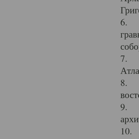
Григ
6. П
грав
собо
7. Г
Атла
8. С
вост
9. С
архи
10. 