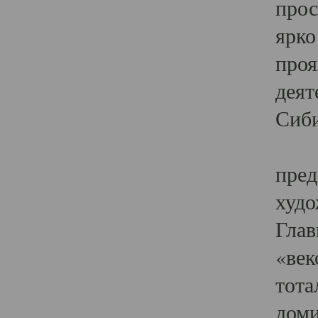
прос
ярко
проя
деят
Сиби
Одн
пред
худо
Глав
«век
тота
доми