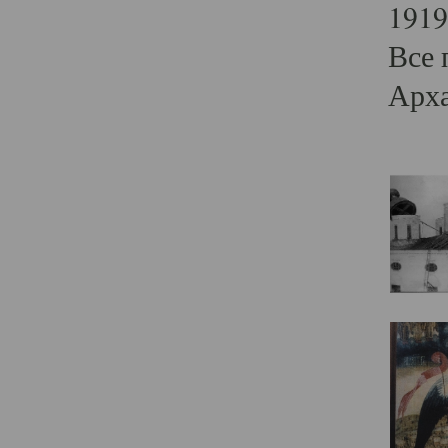
1919
Все 
Арха