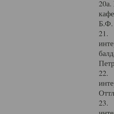
20а.
кафе
Б.Ф. 
21. 
инте
балд
Петр
22. 
инте
Оттл
23. 
инте