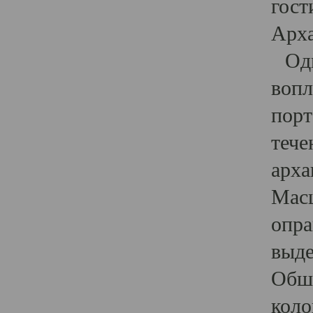
гост
Арха
Один
вопл
порт
тече
арха
Масш
опра
выде
Обши
коло