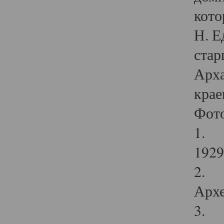
кото
Н. Е
стар
Арха
крае
Фот
1. С
1929 
2. Р
Архе
3. Ф