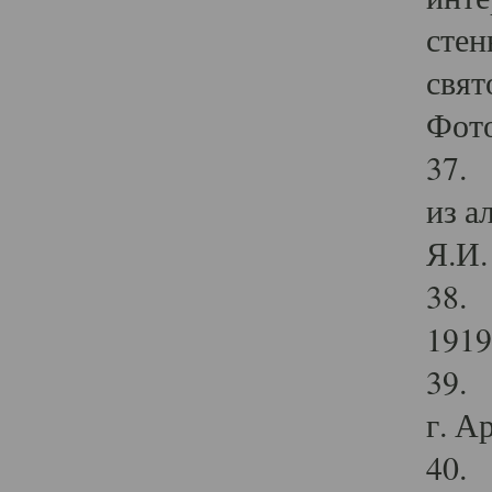
стен
свят
Фото
37. 
из а
Я.И. 
38. 
1919
39. 
г. А
40. 