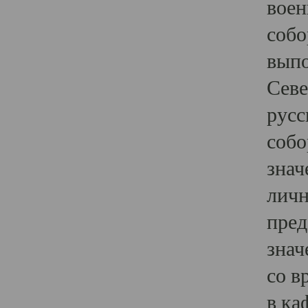
воен
собо
выпо
Севе
русс
собо
знач
личн
пред
знач
со в
в ка