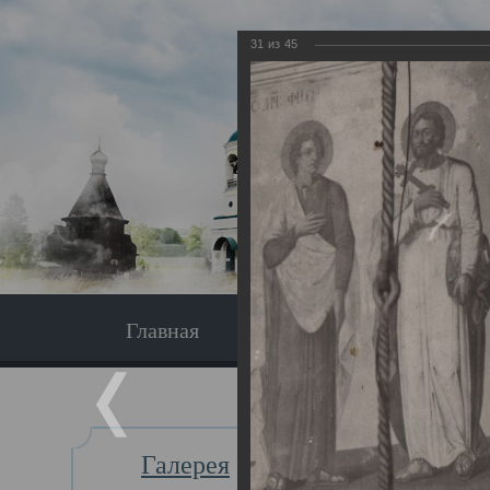
31
из
45
Главная
Экскурсия
Главная
Галерея