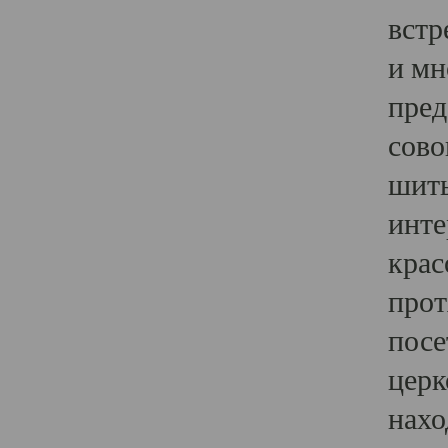
встр
и мн
пред
сово
шить
инте
крас
прот
посе
церк
нахо