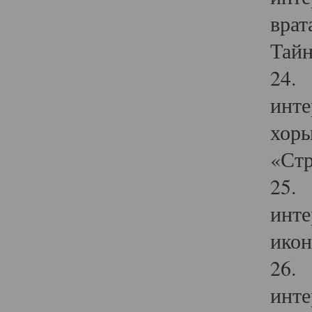
врат
Тайн
24. 
инте
хоры
«Стр
25. 
инте
икон
26. 
инте