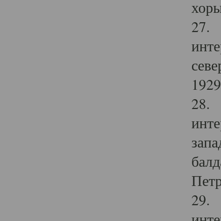
хоры
27. 
инте
севе
1929 
28. 
инте
запа
балд
Петр
29. 
инте