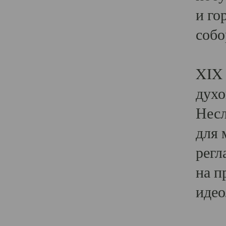
и го
собо
Явл
XIX 
духо
Несл
для 
регл
на п
идео
Поя