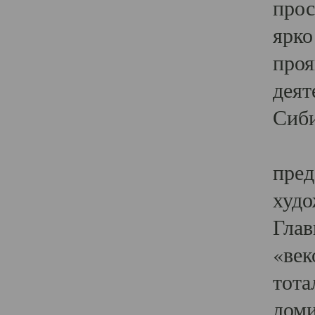
прос
ярко
проя
деят
Сиби
Одн
пред
худо
Глав
«век
тота
доми