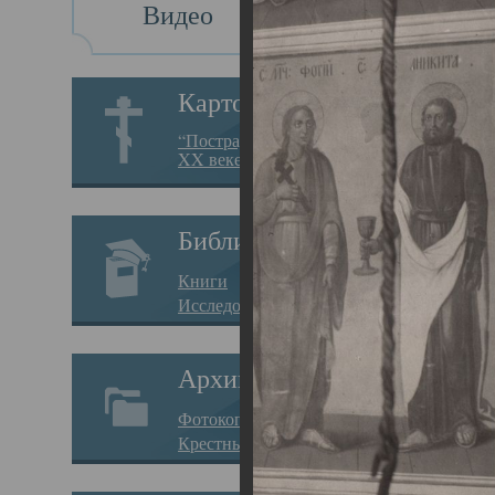
Видео
Св
Картотека
Свя
“Пострадавшие за веру в
XX веке на Севере”
23.12.
Сего
Библиотека
мере
Книги
целе
Исследования
резу
Архив
памя
Фотокопии дел
Арха
Крестные ходы
борь