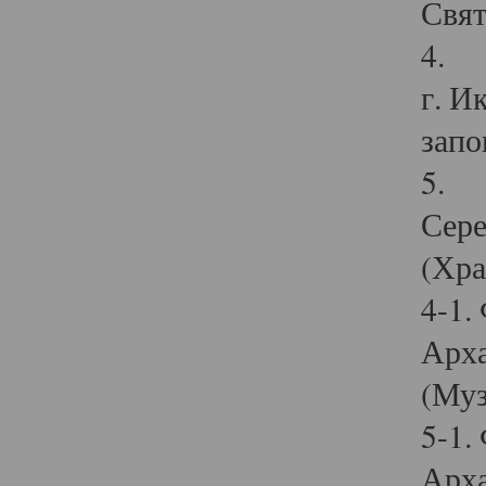
Свят
4. И
г. И
запо
5. И
Сере
(Хра
4-1.
Арха
(Муз
5-1.
Арха