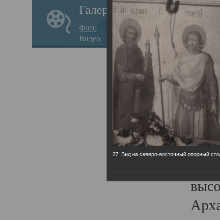
Галерея
годо
Фото
прав
Видео
кафе
Воз
Арха
Трои
град
масш
27. Вид на северо-восточный опорный сто
разр
высо
Арха