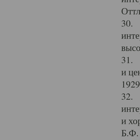
Оттл
30. 
инте
высо
31. 
и це
1929 
32. 
инте
и хо
Б.Ф. 