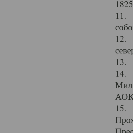
1825
11.
собо
12. 
севе
13.
14. 
Мило
АОК
15. 
Прох
Прео