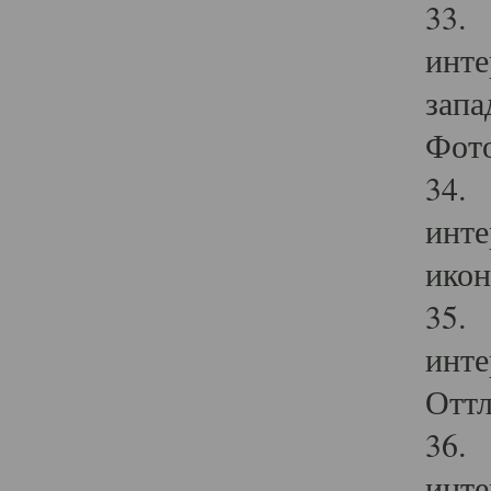
33. 
инте
запа
Фото
34. 
инте
икон
35. 
инте
Оттл
36. 
инте