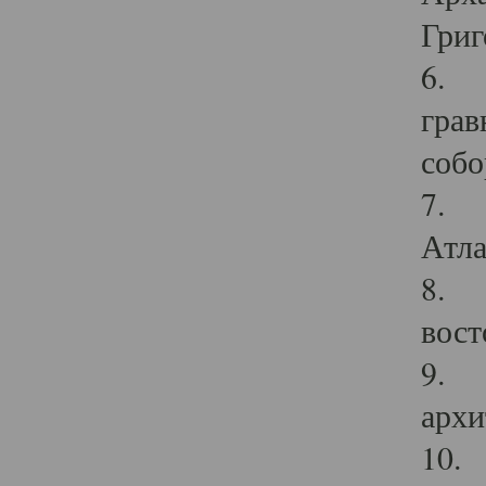
Григ
6. П
грав
собо
7. Г
Атла
8. С
вост
9. С
архи
10. 