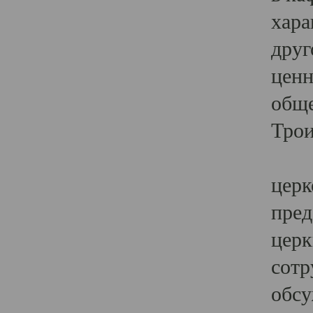
хара
друг
ценн
обще
Трои
Ярк
церк
пред
церк
сотр
обсу