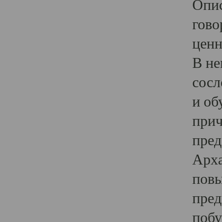
Опис
гово
ценн
В не
сосл
и об
прич
пред
Арха
повы
пред
побу