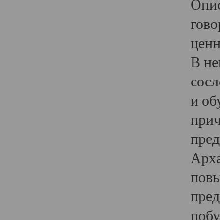
Опис
гово
ценн
В не
сосл
и об
прич
пред
Арха
повы
пред
побу