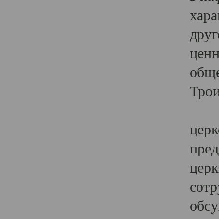
хара
друг
ценн
обще
Трои
Ярк
церк
пред
церк
сотр
обсу