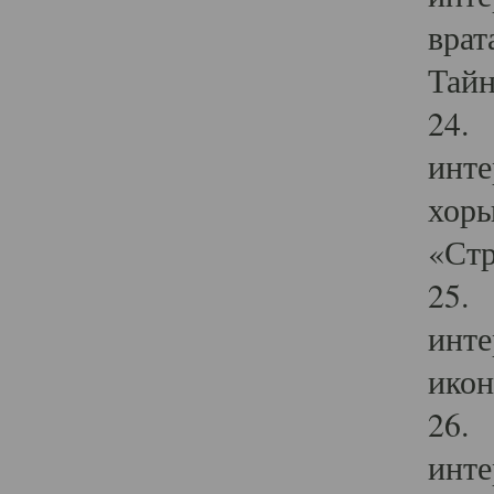
врат
Тайн
24. 
инте
хоры
«Стр
25. 
инте
икон
26. 
инте