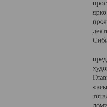
прос
ярко
проя
деят
Сиби
Одн
пред
худо
Глав
«век
тота
доми