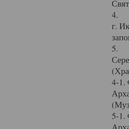
Свят
4. И
г. И
запо
5. И
Сере
(Хра
4-1.
Арха
(Муз
5-1.
Арха