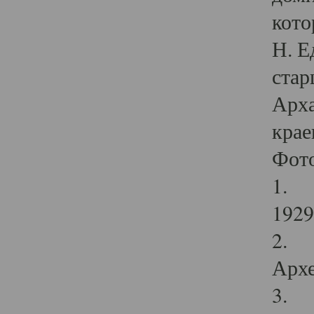
кото
Н. Е
стар
Арха
крае
Фот
1. С
1929 
2. Р
Архе
3. Ф