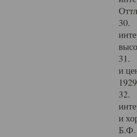
Оттл
30. 
инте
высо
31. 
и це
1929 
32. 
инте
и хо
Б.Ф. 