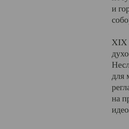
и го
собо
Явл
XIX 
духо
Несл
для 
регл
на п
идео
Поя