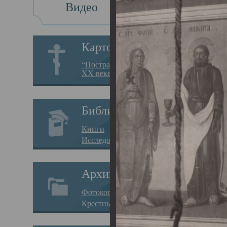
Видео
Св
Картотека
Свя
“Пострадавшие за веру в
XX веке на Севере”
23.12.
Сего
Библиотека
мере
Книги
целе
Исследования
резу
Архив
памя
Фотокопии дел
Арха
Крестные ходы
борь