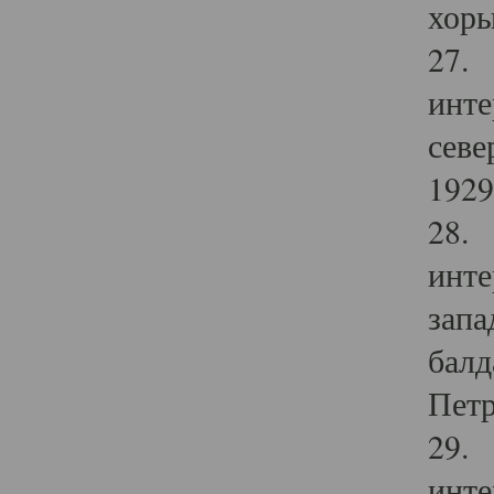
хоры
27. 
инте
севе
1929 
28. 
инте
запа
балд
Петр
29. 
инте