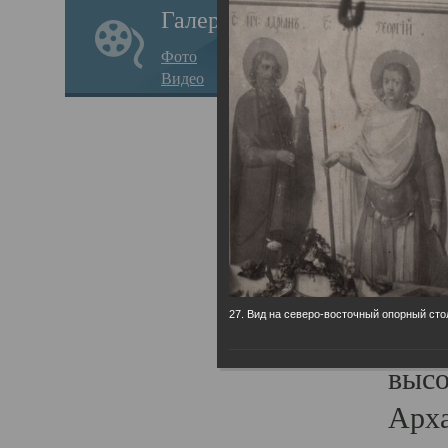
Галерея
годо
Фото
прав
Видео
кафе
Воз
Арха
Трои
град
масш
27. Вид на северо-восточный опорный сто
разр
высо
Арха