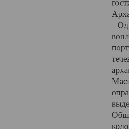
гост
Арха
Один
вопл
порт
тече
арха
Масш
опра
выде
Обши
коло