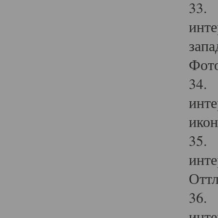
33. 
инте
запа
Фото
34. 
инте
икон
35. 
инте
Оттл
36. 
инте