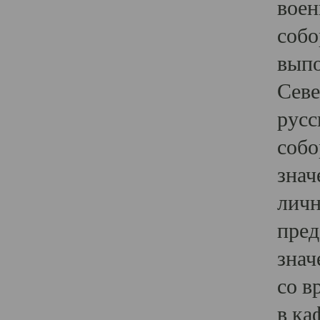
воен
собо
выпо
Севе
русс
собо
знач
личн
пред
знач
со в
в ка