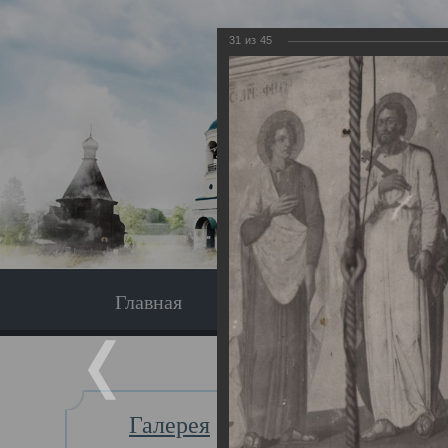
31
из
45
Главная
Экскурсия
Главная
Галерея