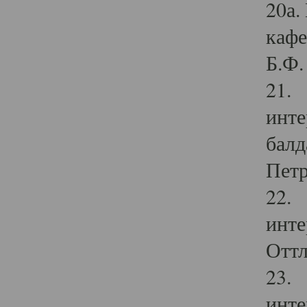
20а.
кафе
Б.Ф. 
21. 
инте
балд
Петр
22. 
инте
Оттл
23. 
инте