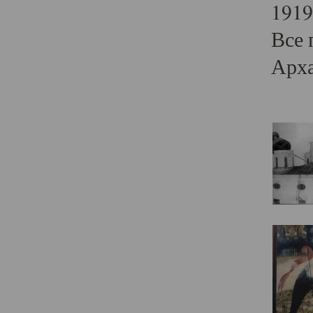
1919
Все 
Арха