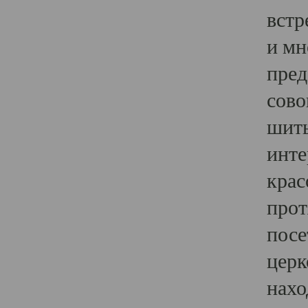
встр
и мн
пред
сово
шить
инте
крас
прот
посе
церк
нахо