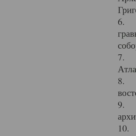
Григ
6. П
грав
собо
7. Г
Атла
8. С
вост
9. С
архи
10. 