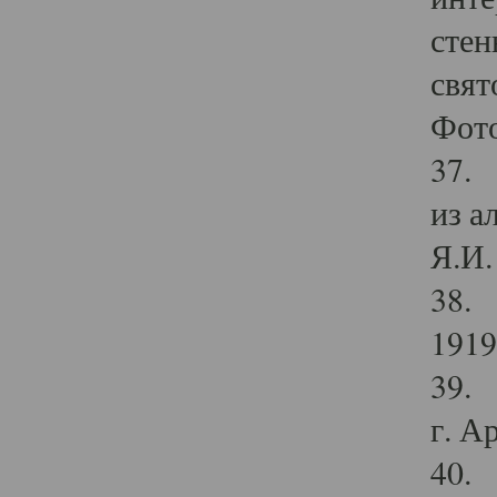
стен
свят
Фото
37. 
из а
Я.И. 
38. 
1919
39. 
г. А
40. 