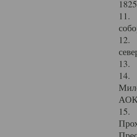
1825
11.
собо
12. 
севе
13.
14. 
Мило
АОК
15. 
Прох
Прео