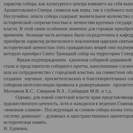
характер собора, как культурного центра взявшего на себя вы
Архангельского Севера, символа как веры, так и глубокого па
Неслучайно, описи собора содержат значительное количество п
исторической сопричастностью к личностям крупных государс
власти. В этой связи особенное значение для горожан приобре
временем большая часть которых была сосредоточена в кафедр
приобрели характер религиозного поклонения царским святыня
исторической ценностью этих гражданских вещей они подчер
которую приобрел Свято Троицкий собор на территории Север
Ярким подтверждением единения соборной церковной ис
стали и представители соборного притча, наполнившие служ
шла на сотрудничество с городской властью, на совместное о
создание научных, просветительских и благотворительных со
соборная интеллигенция проявила в развертывании просветит
Молчанов К.С., Смирнов В.А , Сибирцев М.И. и т.д.
Однако, для новой советской власти храм представляющи
художественную ценность, хотя и находился в ведении Главн
«вековым хламом». Последующая за сломом собора волна тотал
систему доминант – духовных и пространственных ориентиров,
историческая память.
Н. Едовина,