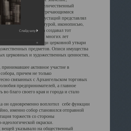
города. Обширный и величественный
ственными нигде не встречающимися
 символических инкрустаций представлял
 с живописью, скульптурой, иконописью,
ьер Троицкого храма создавал тот
Слайд-шоу:
обора, на протяжении многих лет
ице, библиотеке, среди церковной утвари
удожественных предметов. Описи имущества
ьных церковных и художественных ценностях,
, принимавшее активное участие в
собора, причем не только
 тесно связанных с Архангельском торговых
толюбия предпринимателей, а главное
во благо своего края и города и стало
 он одновременно воплотил себе функции
айно, именно собор становился отправной
тация торжеств со стороны
-идеологической окраски.
вещей указывало на общественный