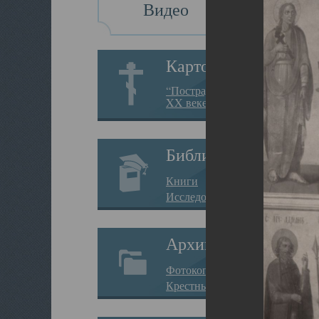
Видео
Картотека
“Пострадавшие за веру в
XX веке на Севере”
Библиотека
Книги
Исследования
Архив
Фотокопии дел
Крестные ходы