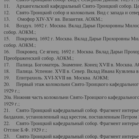
11. Архангельский кафедральный Свято-Троицкий собор. Цен
12. Свято-Троицкий собор и колокольня. Вид с запада и север
13. Омофор XIV-XV вв. Византия. АОКМ.;
14. Воздух. 1692 г. Москва. Вклад Дарьи Прохоровны Мило
собор. АОКМ.;
15. Покровец. 1692 г. Москва. Вклад Дарьи Прохоровны Ми
собор. АОКМ.;
16. Покровец. Се ягнец. 1692 г. Москва. Вклад Дарьи Прох
Преображенский собор. АОКМ.;
17. Палица. Богоматерь. Знамение. Конец XVII в. Москва. 
18. Палица. Успение. XVII в. Север. Вклад Ивана Кузвлева 
19. Епитрахиль. XVI-XVII вв. Москва. АОКМ;
20. Первый этаж колокольни Свято-Троицкого кафедрального
1929 г.;
20а. Нижняя часть колокольни Свято-Троицкого кафедрального
1929 г.;
21. Свято-Троицкий кафедральный собор. Фрагмент интерьер
балдахин, установленный над крестом, поставленным Петром I
22. Свято-Троицкий кафедральный собор. Фрагмент интерьер
Оттлие Б.Ф. 1929 г.;
23. Свято-Троицкий кафедральный собор. Фрагмент интерье