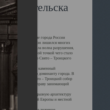
 Архангельска
 чем другие губернские города России
 в результате которых он лишился многих
у Архангельску ударила волна разрушения,
 20 –х годов. Отправной точкой чего стало
нсамбля кафедрального Свято – Троицкого
а, величественный каменный
ю и градостроительную доминанту города. В
оть до разрушения Свято – Троицкий собор
ний Архангельска, по праву занимающий
ртине Архангельска.
 себе яркую и своеобразную архитектуру
ниями России, Западной Европы и местной
вали его кафедральное значение,