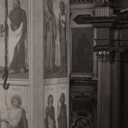
Свято-Троицкий собор
Свято-Троицкий собор Архангельска
23.12.2015
Сегодня мы можем говорить, что Архангельск в большей мере,
пострадал от целенаправленных систематических разрушений,
выдающихся памятников архитектуры. Больше всего по старом
вызванная борьбой с религией, набравшая особую силу в конце
разрушение православного центра архангельской губернии - а
собора Архангельска.
Возникнув в начале XVIII века в центре Архангельск
двухэтажный Троицкий собор, сразу превратился в зрительну
XVIII веке по масштабам ему не было равных на Севере. Впл
оставался самым высоким и значительным из городских строе
второе место, после гостиных дворов, в градостроительной ка
Один из самых больших и светлых соборов России воплотил в
портового города с отраженными в ней архитектурными тече
архангелогородской школы церковного зодчества.
Масштабность, благолепие и богатство собора, вполне оправды