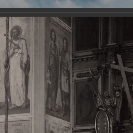
Виртуа
Новомученико
Земли А
Сайт создан по благосло
и Холмо
Наследники
Галерея
Главная
Галерея
Храмы-мученики Архангельска
Свято-Тро