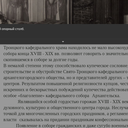
заслуженно выделяя из многочисленных культовых построек 
иконостас украшенный колоннами ионического стиля, с един
царскими вратами, изящным фронтоном и множеством резных,
собой поистине художественную ценность. В совокупности же
шитьем, многочисленными предметами церковной утвари интер
й опорный столб.
неповторимый красочный ансамбль декоративного убранства с
поражающий воображение своих посетителей. В соборной ризн
Троицкого кафедрального храма находилось не мало высокох
собора конца XVIII - XIX вв. позволяют говорить о значител
скопившемся в соборе за долгие годы.
В немалой степени этому способствовало купеческое сословие
строительстве и обустройстве Свято-Троицкого кафедрального 
архангелогородского общества, но и представителей других –
центров. Результатом повышенной религиозности купцов, чес
искренних и бескорыстных побуждений купечества действовать 
особое «благолепие» кафедрального собора Архангельска.
Являвшийся особой гордостью горожан XVIII - XIX века
духовного, культурно и общественного центра города. Неслуч
точкой для многочисленных городских праздников, а регламен
власти сказывалась на придании праздникам конфессионально
Появление в соборе гражданских и даже сугубо военных 