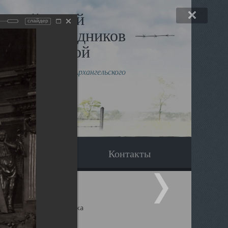
льный музей
слайдер
в и исповедников
рхангельской
влению митрополита Архангельского
горского Даниила
Вопрос-ответ
Контакты
ицкий собор Архангельска