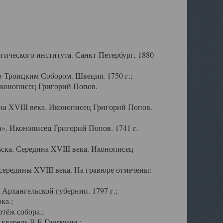
ического института. Санкт-Петербург, 1880
-Троицким Собором. Швеция. 1750 г.;
Иконописец Григорий Попов.
а XVIII века. Иконописец Григорий Попов.
». Иконописец Григорий Попов. 1741 г.
ска. Середина XVIII века. Иконописец
ередины XVIII века. На гравюре отмечены:
Архангельской губернии. 1797 г.;
ка.;
тёж собора.;
кварель В.Е.Галямина.;