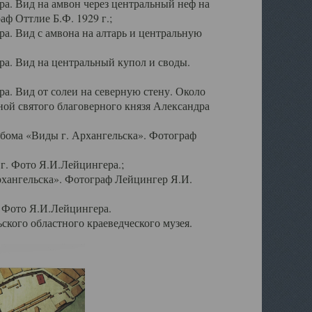
а. Вид на амвон через центральный неф на
аф Оттлие Б.Ф. 1929 г.;
. Вид с амвона на алтарь и центральную
а. Вид на центральный купол и своды.
. Вид от солеи на северную стену. Около
ой святого благоверного князя Александра
бома «Виды г. Архангельска». Фотограф
г. Фото Я.И.Лейцингера.;
рхангельска». Фотограф Лейцингер Я.И.
. Фото Я.И.Лейцингера.
кого областного краеведческого музея.