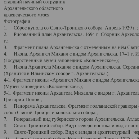
старший научный сотрудник
Архангельского областного
краеведческого музея.
Фотографии:
1. Сброс купола со Свято-Троицкого собора. Апрель 1929 г.;
2. Рисованный план Архангельска. 1694 г. Сборник Археолог
г.;
3. Фрагмент плана Архангельска с отмеченным на нём Свято
4. Икона. Архангел Михаил с видом Архангельска. 1741 г. 
(Государственный музей-заповедник «Коломенское»);
5. Икона Архангела Михаила с видом Архангельска. Середин
(Хранится в Ильинском соборе г. Архангельска.);
4-1. Фрагмент иконы «Архангел Михаил с видом Архангельска
(Музей-заповедник «Коломенское».);
5-1. Фрагмент иконы Архангела Михаила с видом г. Архангель
Григорий Попов.;
6. Панорама Архангельска. Фрагмент голландской гравюры с
собор Святой Троицы и колокольня собора.;
7. Генеральный вид губернского города Архангельска. Атлас 
8. Свято-Троицкий собор. Вид с северо-востока и вид с восто
9. Свято-Троицкий собор. Вид с запада и архитектурный чер
10. Свято-Троицкий собор. Вид с Северной Двины. 1825 г. А