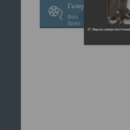
Галерея
Фото
Видео
27. Вид на северо-восточны