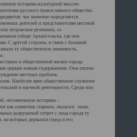
полнение историко-культурной миссии
триотизма русского православного общества.
редметов, чье значение определяется
твенных деятелей и представителям местной
тали петровские реликвии, со
альном соборе Архангельска, где они
м. С другой стороны, в связи с большой
кивали ту общественную значимость,
а.
тории и общественной жизни города
ение церкви новым содержанием. Они охотно
бсуждение местных проблем,
юзов. Наиболее ярко общественное служение
ельской и научной деятельности. Среди них
й, несомненную историко –
ауки как памятник старины, оказался лишь
ьных разрушений сотрет с лица города ту
 на которых держался город и его