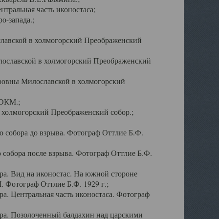
тральная часть иконостаса;
о-запада.;
славской в холмогорский Преображенский
лославской в холмогорский Преображенский
оровны Милославской в холмогорский
АОКМ.;
в холмогорский Преображенский собор.;
 собора до взрыва. Фотограф Оттлие Б.Ф.
 собора после взрыва. Фотограф Оттлие Б.Ф.
а. Вид на иконостас. На южной стороне
. Фотограф Оттлие Б.Ф. 1929 г.;
а. Центральная часть иконостаса. Фотограф
ра. Позолоченный балдахин над царскими