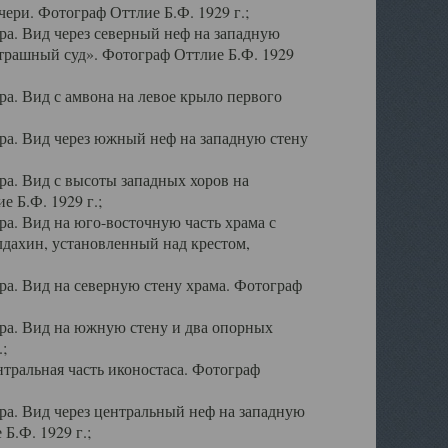
ери. Фотограф Оттлие Б.Ф. 1929 г.;
а. Вид через северный неф на западную
трашный суд». Фотограф Оттлие Б.Ф. 1929
. Вид с амвона на левое крыло первого
а. Вид через южный неф на западную стену
а. Вид с высоты западных хоров на
 Б.Ф. 1929 г.;
а. Вид на юго-восточную часть храма с
дахин, установленный над крестом,
а. Вид на северную стену храма. Фотограф
ра. Вид на южную стену и два опорных
;
тральная часть иконостаса. Фотограф
а. Вид через центральный неф на западную
Б.Ф. 1929 г.;