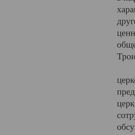
хара
друг
ценн
обще
Трои
Ярк
церк
пред
церк
сотр
обсу