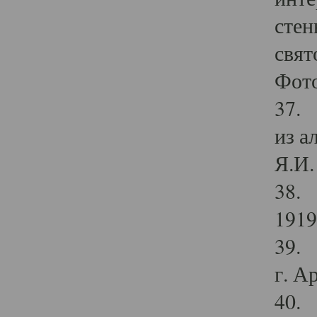
стен
свят
Фото
37. 
из а
Я.И. 
38. 
1919
39. 
г. А
40. 