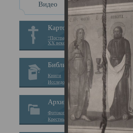
Видео
Св
Картотека
Свя
“Пострадавшие за веру в
XX веке на Севере”
23.12.
Сего
Библиотека
мере
Книги
целе
Исследования
резу
Архив
памя
Фотокопии дел
Арха
Крестные ходы
борь