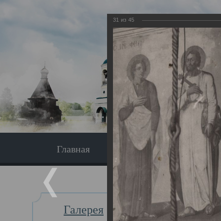
31
из
45
Главная
Экскурсия
Главная
Галерея