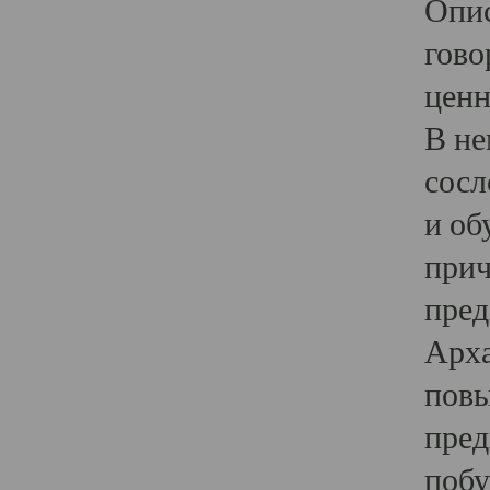
Опис
гово
ценн
В не
сосл
и об
прич
пред
Арха
повы
пред
побу