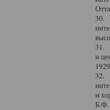
Оттл
30. 
инте
высо
31. 
и це
1929 
32. 
инте
и хо
Б.Ф. 