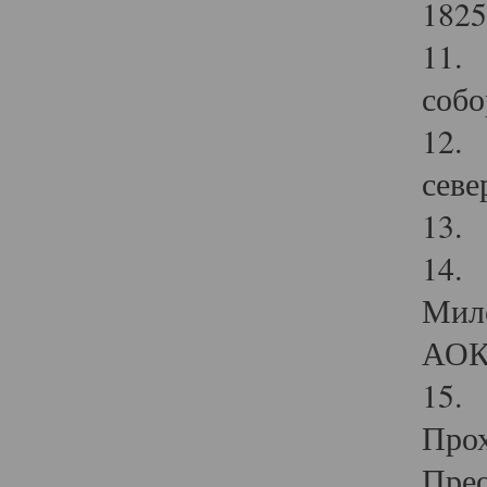
1825
11.
собо
12. 
севе
13.
14. 
Мило
АОК
15. 
Прох
Прео