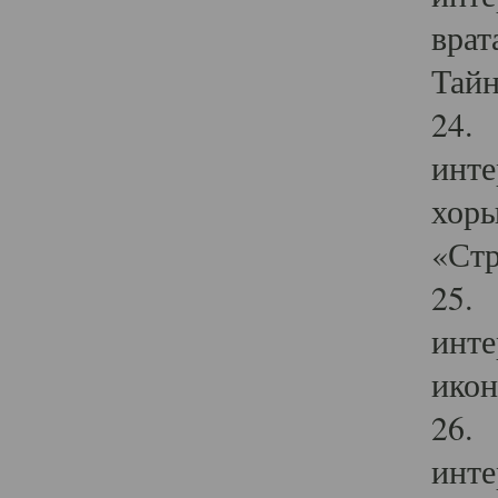
врат
Тайн
24. 
инте
хоры
«Стр
25. 
инте
икон
26. 
инте