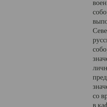
воен
собо
выпо
Севе
русс
собо
знач
личн
пред
знач
со в
в ка