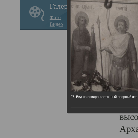
Галерея
годо
Фото
прав
Видео
кафе
Воз
Арха
Трои
град
масш
27. Вид на северо-восточный опорный сто
разр
высо
Арха