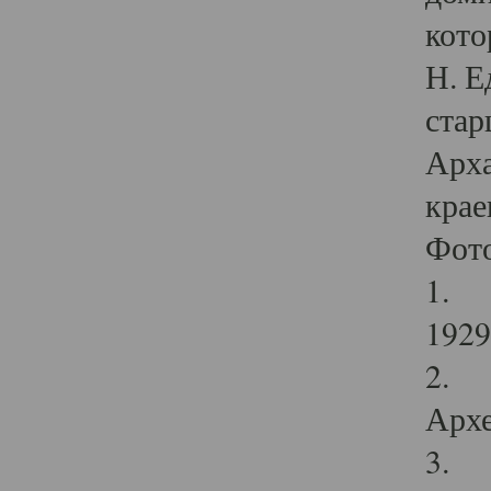
кото
Н. Е
стар
Арха
крае
Фот
1. С
1929 
2. Р
Архе
3. Ф