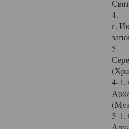
Свят
4. И
г. И
запо
5. И
Сере
(Хра
4-1.
Арха
(Муз
5-1.
Арха