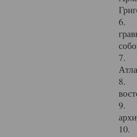
Григ
6. П
грав
собо
7. Г
Атла
8. С
вост
9. С
архи
10. 