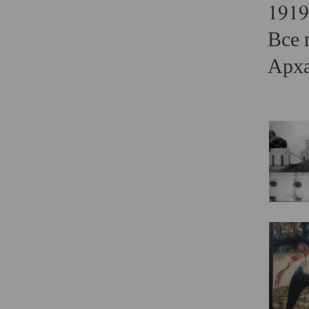
1919
Все 
Арха