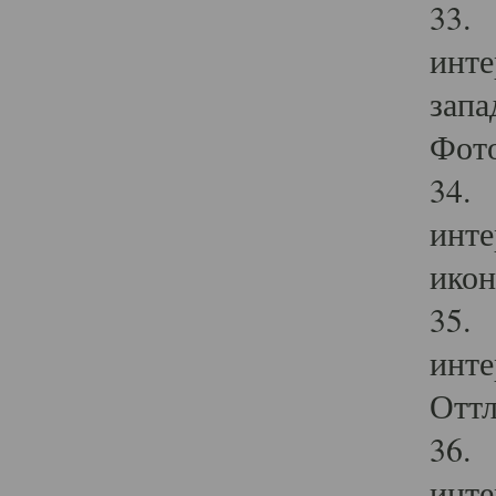
33. 
инте
запа
Фото
34. 
инте
икон
35. 
инте
Оттл
36. 
инте