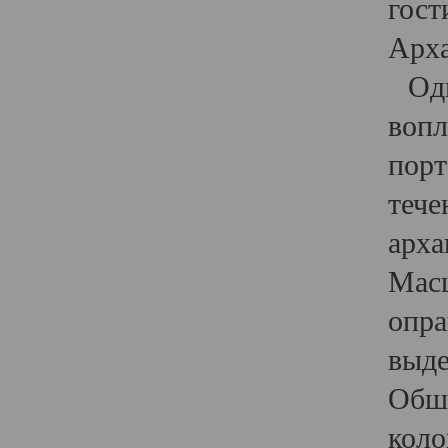
гост
Арха
Один
вопл
порт
тече
арха
Масш
опра
выде
Обши
коло