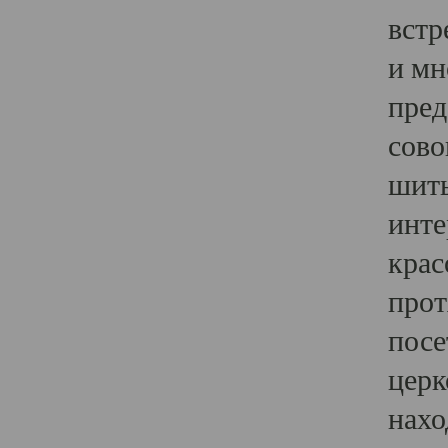
встр
и мн
пред
сово
шить
инте
крас
прот
посе
церк
нахо