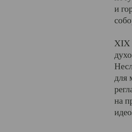
и го
собо
Явл
XIX 
духо
Несл
для 
регл
на п
идео
Поя