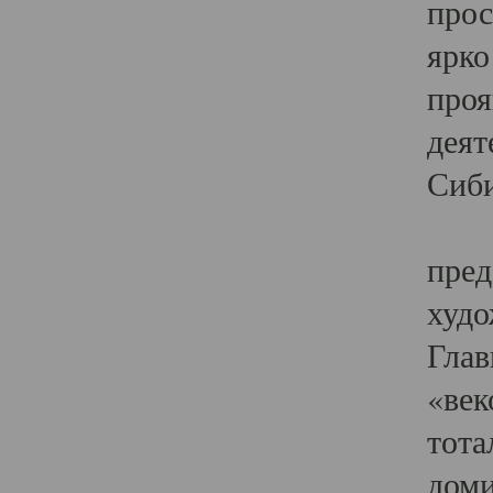
прос
ярко
проя
деят
Сиби
Одн
пред
худо
Глав
«век
тота
доми