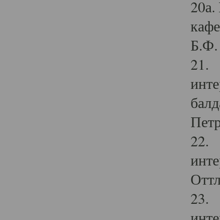
20а.
кафе
Б.Ф. 
21. 
инте
балд
Петр
22. 
инте
Оттл
23. 
инте