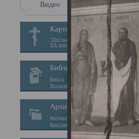
Видео
Св
Картотека
Свя
“Пострадавшие за веру в
XX веке на Севере”
23.12.
Сего
Библиотека
мере
Книги
целе
Исследования
резу
Архив
памя
Фотокопии дел
Арха
Крестные ходы
борь