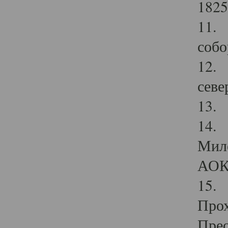
1825
11.
собо
12. 
севе
13.
14. 
Мило
АОК
15. 
Прох
Прео