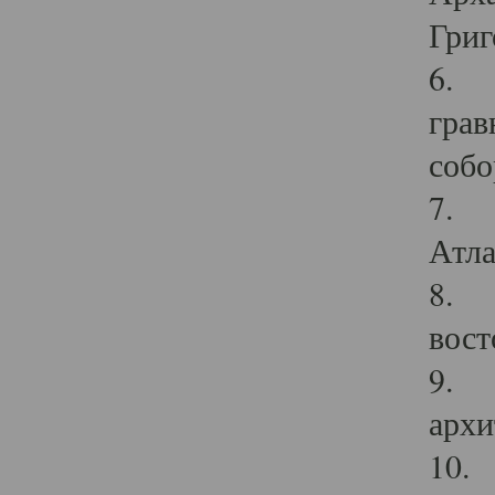
Григ
6. П
грав
собо
7. Г
Атла
8. С
вост
9. С
архи
10. 