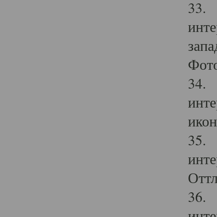
33. 
инте
запа
Фото
34. 
инте
икон
35. 
инте
Оттл
36. 
инте