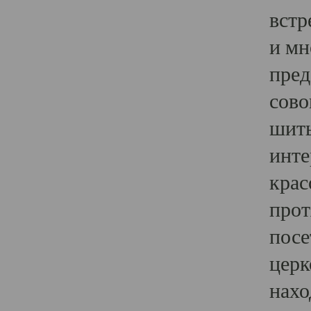
встр
и мн
пред
сово
шить
инте
крас
прот
посе
церк
нахо