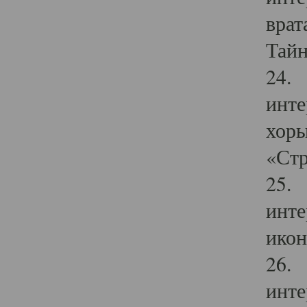
врат
Тайн
24. 
инте
хоры
«Стр
25. 
инте
икон
26. 
инте