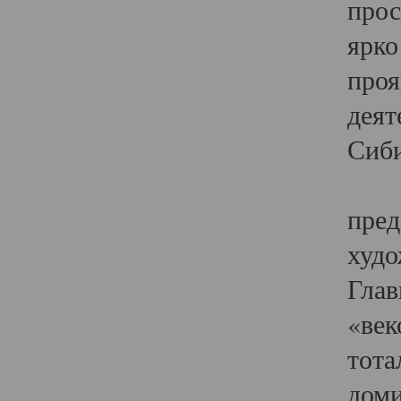
прос
ярко
проя
деят
Сиби
Одн
пред
худо
Глав
«век
тота
доми