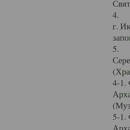
Свят
4. И
г. И
запо
5. И
Сере
(Хра
4-1.
Арха
(Муз
5-1.
Арха