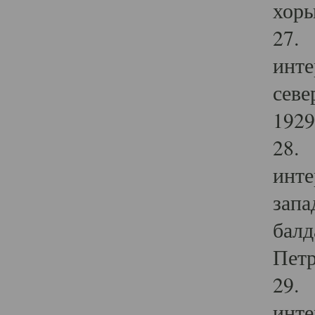
хоры
27. 
инте
севе
1929 
28. 
инте
запа
балд
Петр
29. 
инте