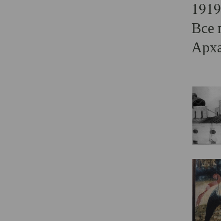
1919
Все 
Арха