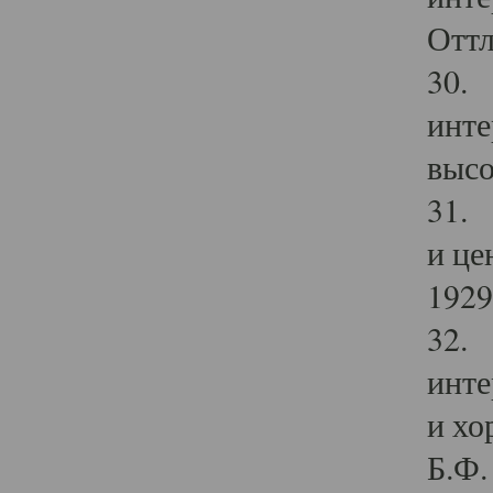
Оттл
30. 
инте
высо
31. 
и це
1929 
32. 
инте
и хо
Б.Ф. 