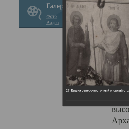
Галерея
годо
Фото
прав
Видео
кафе
Воз
Арха
Трои
град
масш
27. Вид на северо-восточный опорный сто
разр
высо
Арха