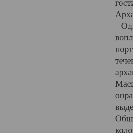
гост
Арха
Один
вопл
порт
тече
арха
Масш
опра
выде
Обши
коло