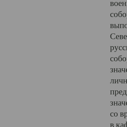
воен
собо
выпо
Севе
русс
собо
знач
личн
пред
знач
со в
в ка