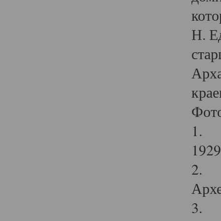
кото
Н. Е
стар
Арха
крае
Фот
1. С
1929 
2. Р
Архе
3. Ф