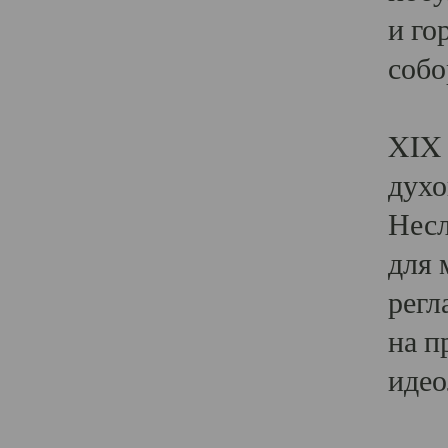
и го
собо
Явл
XIX 
духо
Несл
для 
регл
на п
идео
Поя