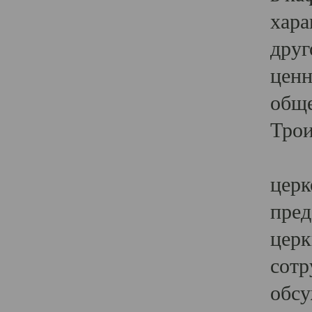
хара
друг
ценн
обще
Трои
Ярк
церк
пред
церк
сотр
обсу