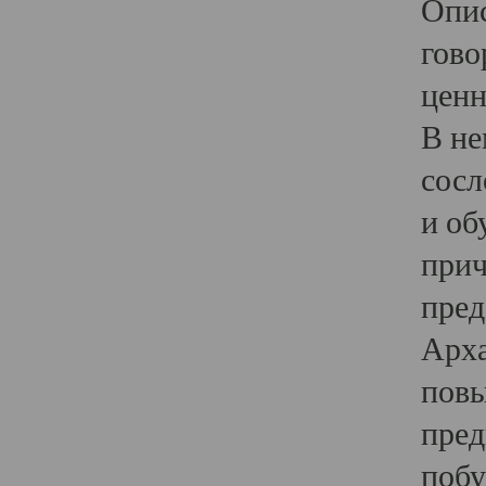
Опис
гово
ценн
В не
сосл
и об
прич
пред
Арха
повы
пред
побу