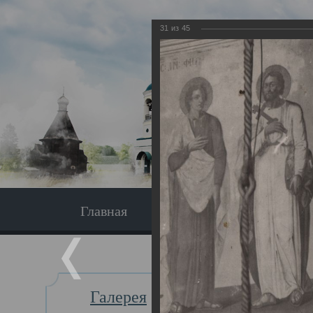
31
из
45
Главная
Экскурсия
Главная
Галерея