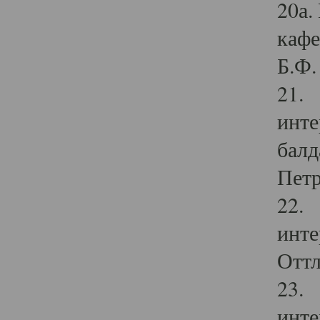
20а.
кафе
Б.Ф. 
21. 
инте
балд
Петр
22. 
инте
Оттл
23. 
инте