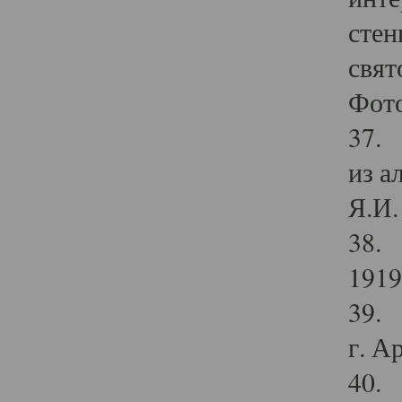
стен
свят
Фото
37. 
из а
Я.И. 
38. 
1919
39. 
г. А
40. 