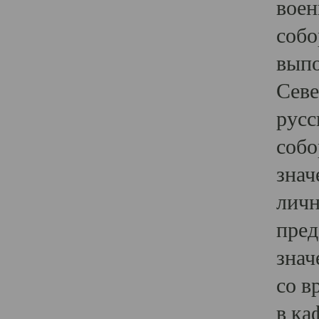
воен
собо
выпо
Севе
русс
собо
знач
личн
пред
знач
со в
в ка