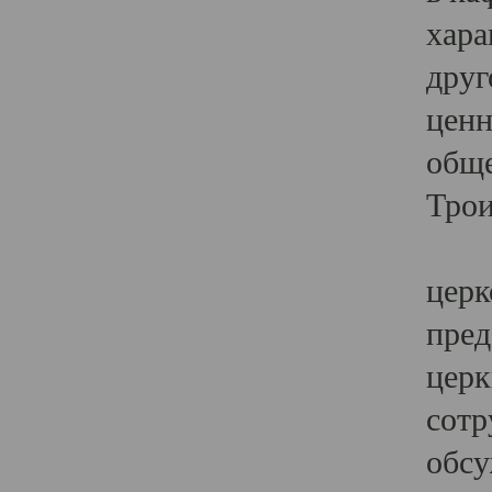
хара
друг
ценн
обще
Трои
Ярк
церк
пред
церк
сотр
обсу