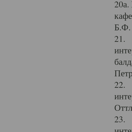
20а.
кафе
Б.Ф. 
21. 
инте
балд
Петр
22. 
инте
Оттл
23. 
инте