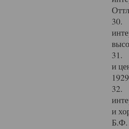
Оттл
30. 
инте
высо
31. 
и це
1929 
32. 
инте
и хо
Б.Ф. 