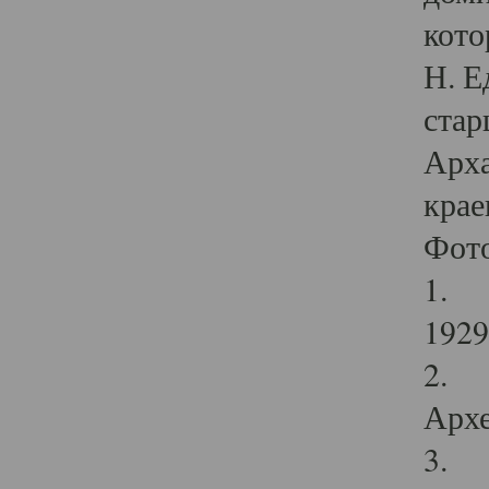
кото
Н. Е
стар
Арха
крае
Фот
1. С
1929 
2. Р
Архе
3. Ф