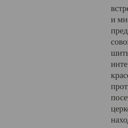
встр
и мн
пред
сово
шить
инте
крас
прот
посе
церк
нахо