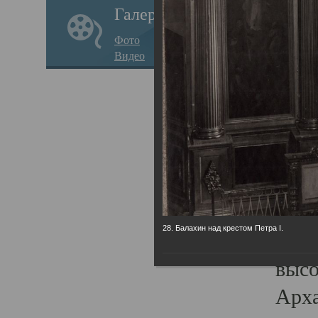
Галерея
годо
Фото
прав
Видео
кафе
Воз
Арха
Трои
град
масш
28. Балахин над крестом Петра I.
разр
высо
Арха