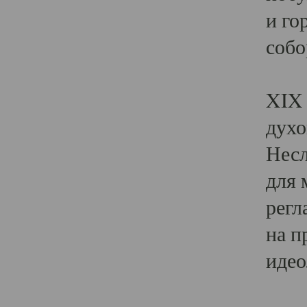
и го
собо
Явл
XIX 
духо
Несл
для 
регл
на п
идео
Поя