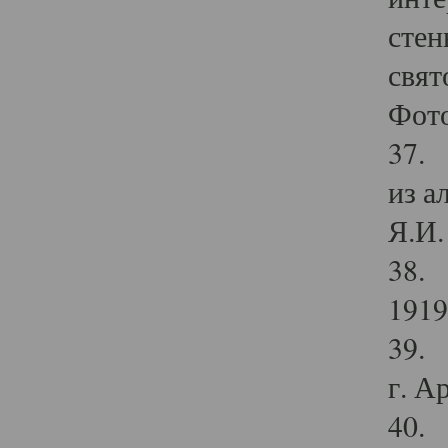
стен
свят
Фото
37. 
из а
Я.И. 
38. 
1919
39. 
г. А
40. 