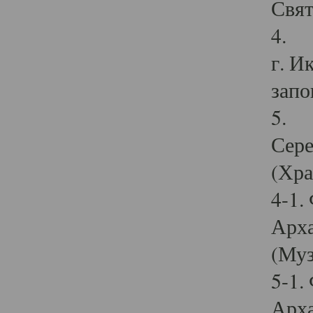
Свят
4. И
г. И
запо
5. И
Сере
(Хра
4-1.
Арха
(Муз
5-1.
Арха