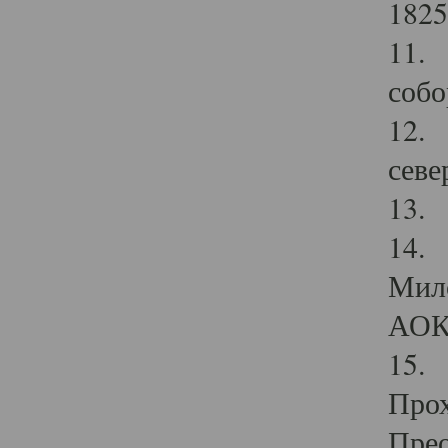
1825
11.
собо
12. 
севе
13.
14. 
Мило
АОК
15. 
Прох
Прео