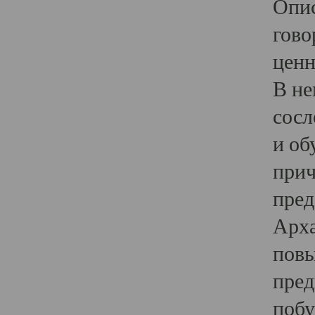
Опис
гово
ценн
В не
сосл
и об
прич
пред
Арха
повы
пред
побу