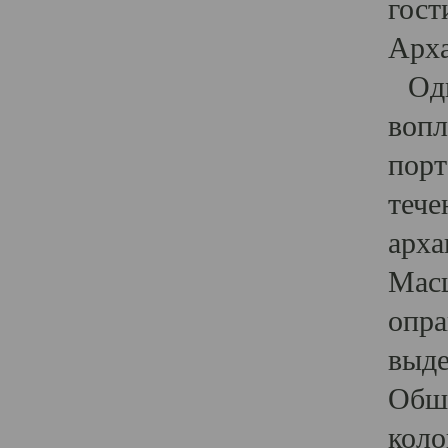
гост
Арха
Один
вопл
порт
тече
арха
Масш
опра
выде
Обши
коло