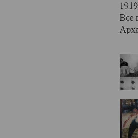
1919
Все 
Арха