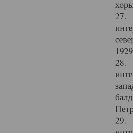
хоры
27. 
инте
севе
1929 
28. 
инте
запа
балд
Петр
29. 
инте