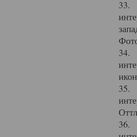
33. 
инте
запа
Фото
34. 
инте
икон
35. 
инте
Оттл
36. 
инте