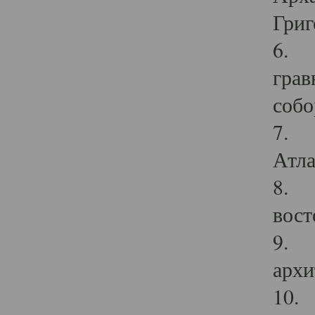
Григ
6. П
грав
собо
7. Г
Атла
8. С
вост
9. С
архи
10. 