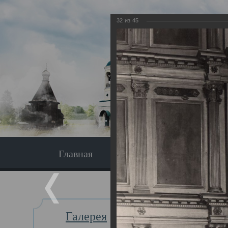
32
из
45
Главная
Экскурсия
Главная
Галерея