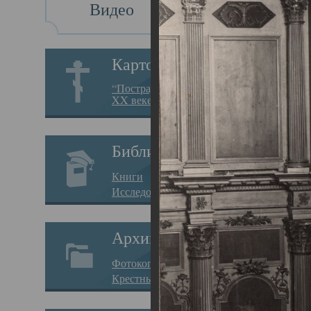
Видео
Св
Картотека
Свя
“Пострадавшие за веру в
XX веке на Севере”
23.12.
Сего
Библиотека
мере
Книги
целе
Исследования
резу
Архив
памя
Фотокопии дел
Арха
Крестные ходы
борь