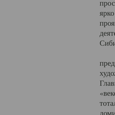
прос
ярко
проя
деят
Сиби
Одн
пред
худо
Глав
«век
тота
доми