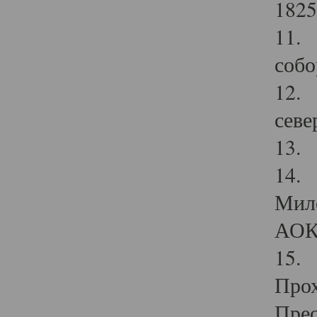
1825
11.
собо
12. 
севе
13.
14. 
Мило
АОК
15. 
Прох
Прео