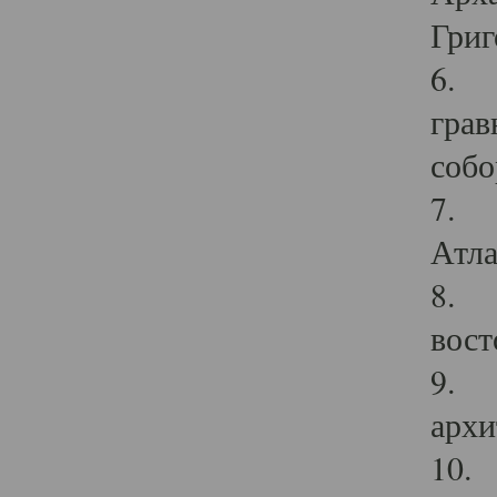
Григ
6. П
грав
собо
7. Г
Атла
8. С
вост
9. С
архи
10. 