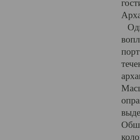
гост
Арха
Один
вопл
порт
тече
арха
Масш
опра
выде
Обши
коло