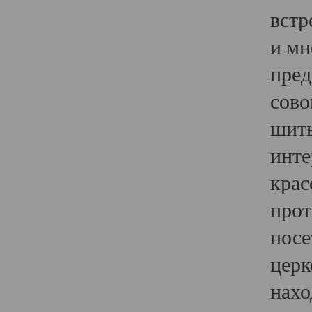
встр
и мн
пред
сово
шить
инте
крас
прот
посе
церк
нахо