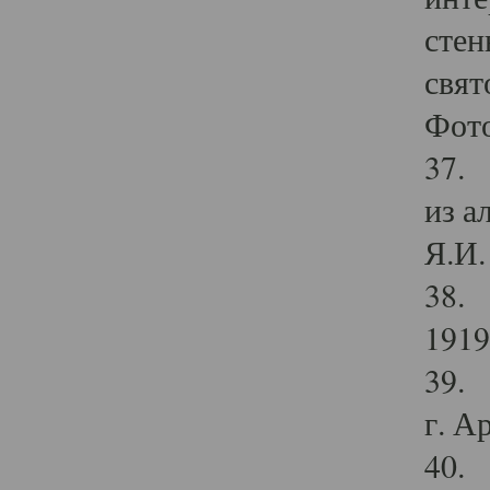
стен
свят
Фото
37. 
из а
Я.И. 
38. 
1919
39. 
г. А
40. 