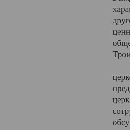
хара
друг
ценн
обще
Трои
Ярк
церк
пред
церк
сотр
обсу