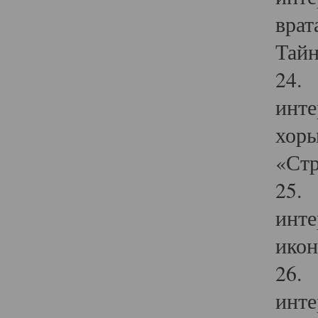
врат
Тайн
24. 
инте
хоры
«Стр
25. 
инте
икон
26. 
инте