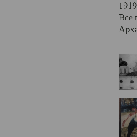
1919
Все 
Арха