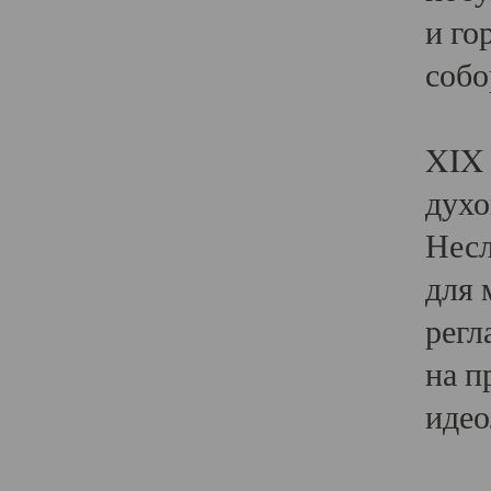
и го
собо
Явл
XIX 
духо
Несл
для 
регл
на п
идео
Поя