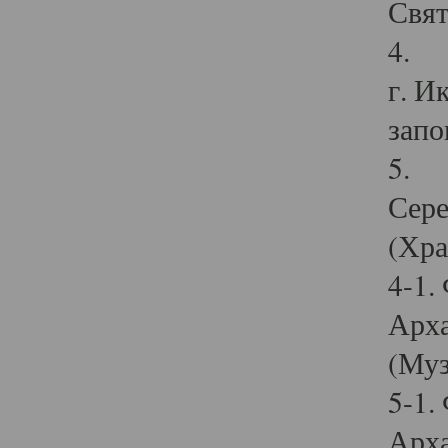
Свят
4. И
г. И
запо
5. И
Сере
(Хра
4-1.
Арха
(Муз
5-1.
Арха