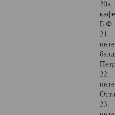
20а.
кафе
Б.Ф. 
21. 
инте
балд
Петр
22. 
инте
Оттл
23. 
инте