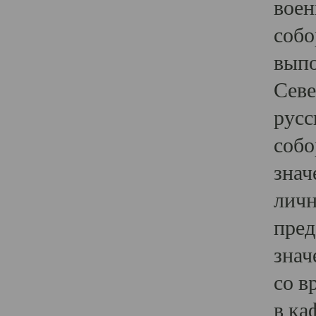
воен
собо
выпо
Севе
русс
собо
знач
личн
пред
знач
со в
в ка