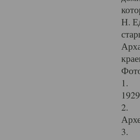
кото
Н. Е
стар
Арха
крае
Фот
1. С
1929 
2. Р
Архе
3. Ф