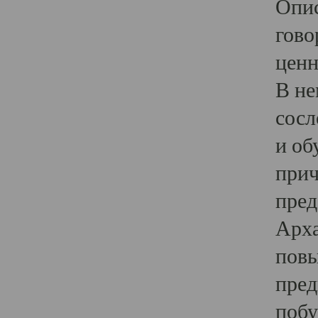
Опис
гово
ценн
В не
сосл
и об
прич
пред
Арха
повы
пред
побу