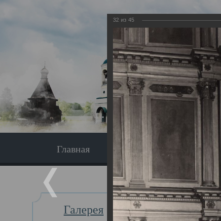
32
из
45
Главная
Экскурсия
Главная
Галерея