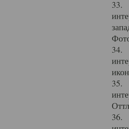
33. 
инте
запа
Фото
34. 
инте
икон
35. 
инте
Оттл
36. 
инте