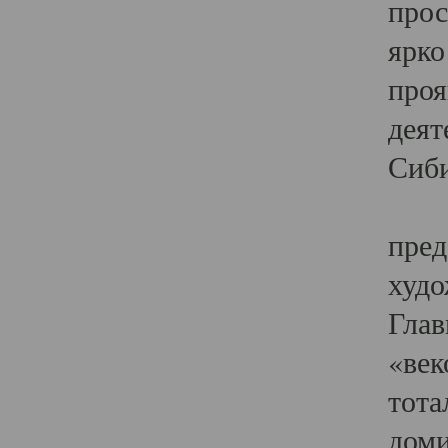
прос
ярко
проя
деят
Сиби
Одн
пред
худо
Глав
«век
тота
доми