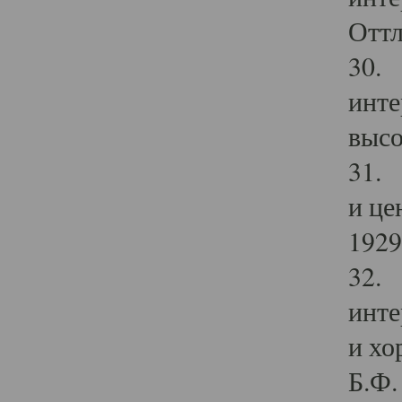
Оттл
30. 
инте
высо
31. 
и це
1929 
32. 
инте
и хо
Б.Ф. 