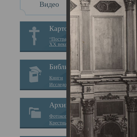
Видео
Св
Картотека
Свя
“Пострадавшие за веру в
XX веке на Севере”
23.12.
Сего
Библиотека
мере
Книги
целе
Исследования
резу
Архив
памя
Фотокопии дел
Арха
Крестные ходы
борь