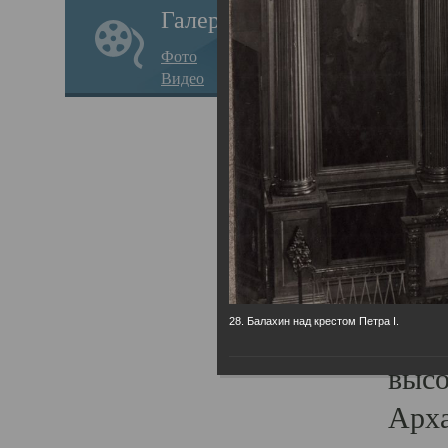
Галерея
годо
Фото
прав
Видео
кафе
Воз
Арха
Трои
град
масш
28. Балахин над крестом Петра I.
разр
высо
Арха