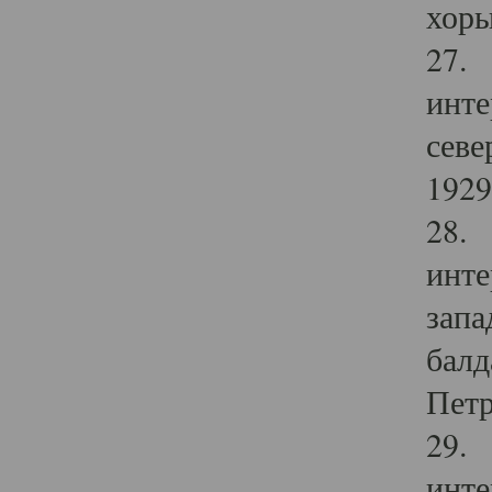
хоры
27. 
инте
севе
1929 
28. 
инте
запа
балд
Петр
29. 
инте