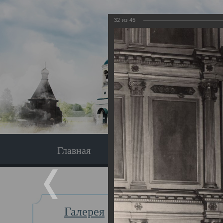
32
из
45
Главная
Экскурсия
Главная
Галерея