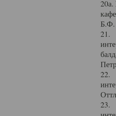
20а.
кафе
Б.Ф. 
21. 
инте
балд
Петр
22. 
инте
Оттл
23. 
инте