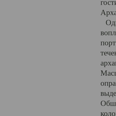
гост
Арха
Один
вопл
порт
тече
арха
Масш
опра
выде
Обши
коло