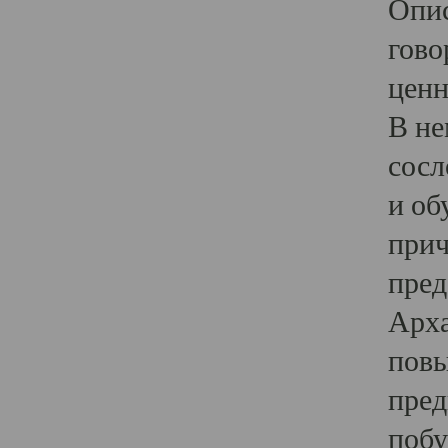
Опис
гово
ценн
В не
сосл
и об
прич
пред
Арха
повы
пред
побу