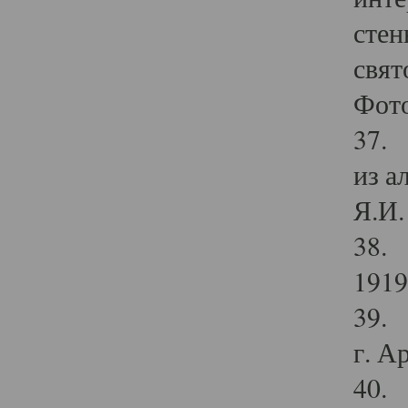
стен
свят
Фото
37. 
из а
Я.И. 
38. 
1919
39. 
г. А
40. 