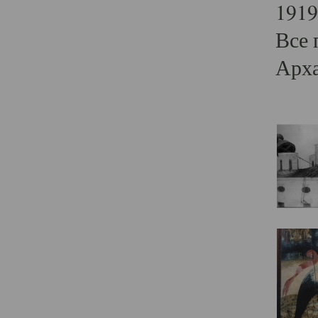
1919
Все 
Арха