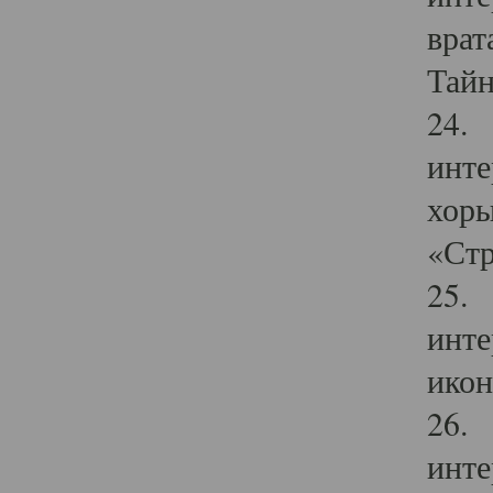
врат
Тайн
24. 
инте
хоры
«Стр
25. 
инте
икон
26. 
инте