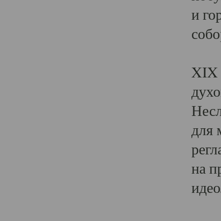
и го
собо
Явл
XIX 
духо
Несл
для 
регл
на п
идео
Поя