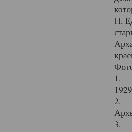
кото
Н. Е
стар
Арха
крае
Фот
1. С
1929 
2. Р
Архе
3. Ф