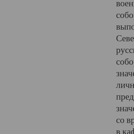
воен
собо
выпо
Севе
русс
собо
знач
личн
пред
знач
со в
в ка