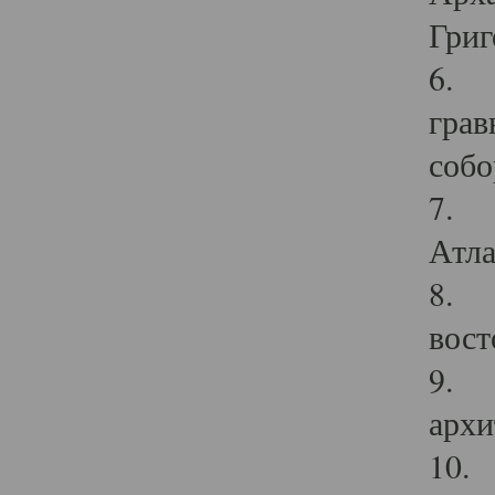
Григ
6. П
грав
собо
7. Г
Атла
8. С
вост
9. С
архи
10. 