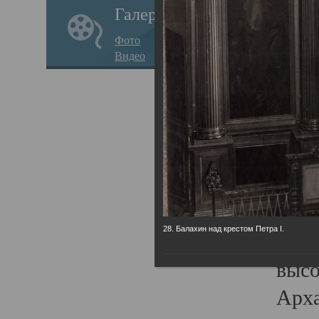
Галерея
годо
Фото
прав
Видео
кафе
Воз
Арха
Трои
град
масш
28. Балахин над крестом Петра I.
разр
высо
Арха