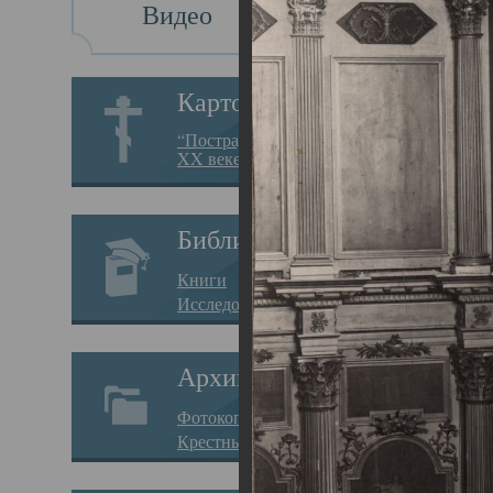
Видео
Св
Картотека
Свя
“Пострадавшие за веру в
XX веке на Севере”
23.12.
Сего
Библиотека
мере
Книги
целе
Исследования
резу
Архив
памя
Фотокопии дел
Арха
Крестные ходы
борь