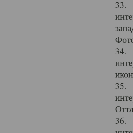
33. 
инте
запа
Фото
34. 
инте
икон
35. 
инте
Оттл
36. 
инте