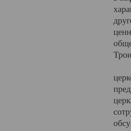
хара
друг
ценн
обще
Трои
Ярк
церк
пред
церк
сотр
обсу