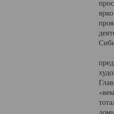
прос
ярко
проя
деят
Сиби
Одн
пред
худо
Глав
«век
тота
доми