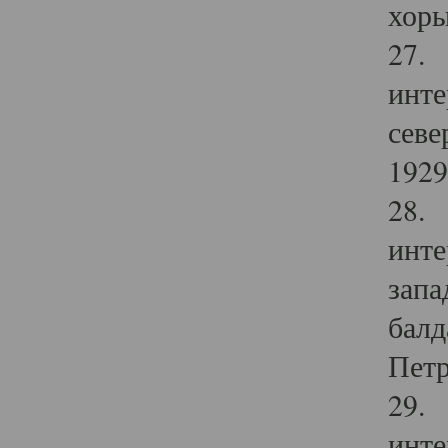
хоры
27. 
инте
севе
1929 
28. 
инте
запа
балд
Петр
29. 
инте