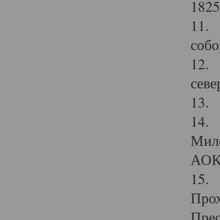
1825
11.
собо
12. 
севе
13.
14. 
Мило
АОК
15. 
Прох
Прео