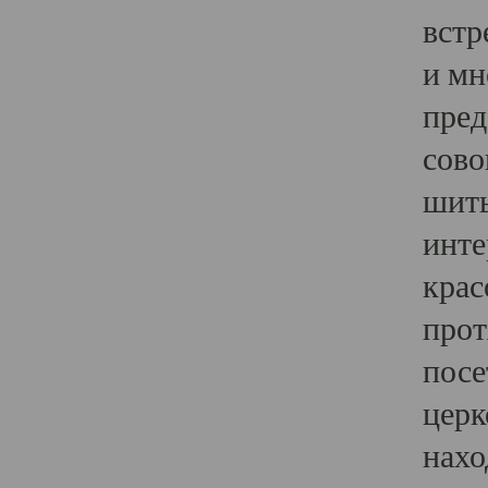
встр
и мн
пред
сово
шить
инте
крас
прот
посе
церк
нахо