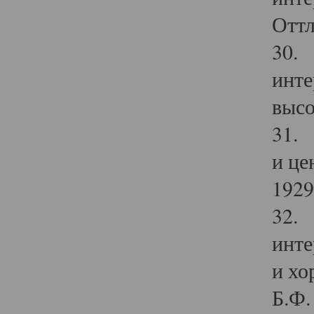
Оттл
30. 
инте
высо
31. 
и це
1929 
32. 
инте
и хо
Б.Ф. 