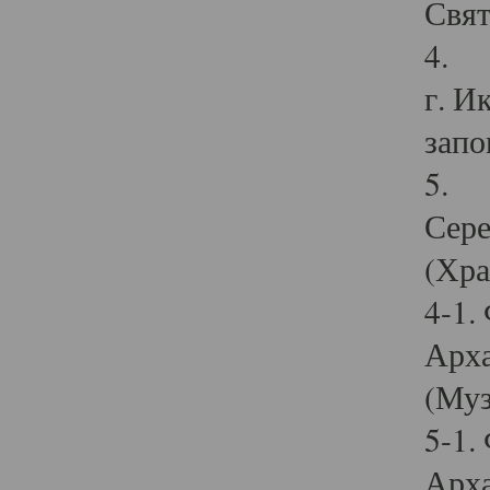
Свят
4. И
г. И
запо
5. И
Сере
(Хра
4-1.
Арха
(Муз
5-1.
Арха