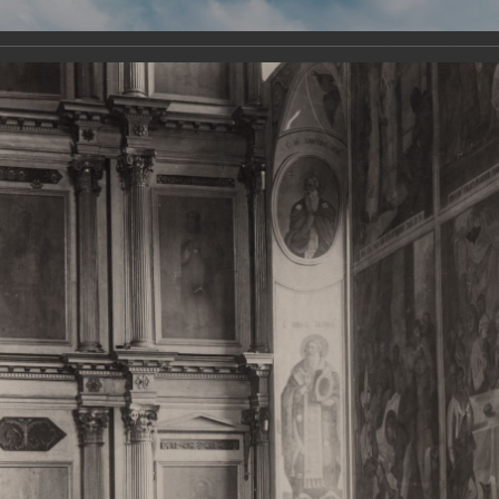
Виртуа
Новомученико
Земли А
Сайт создан по благосло
и Холмо
Наследники
Галерея
Главная
Галерея
Храмы-мученики Архангельска
Свято-Тро