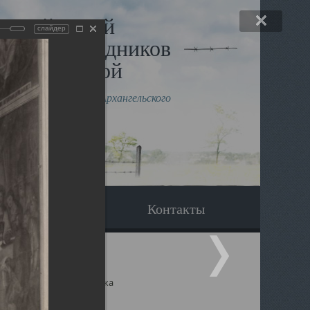
льный музей
слайдер
в и исповедников
рхангельской
влению митрополита Архангельского
горского Даниила
Вопрос-ответ
Контакты
ицкий собор Архангельска