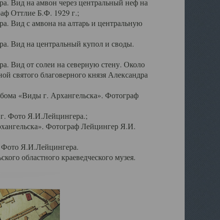
а. Вид на амвон через центральный неф на
аф Оттлие Б.Ф. 1929 г.;
. Вид с амвона на алтарь и центральную
а. Вид на центральный купол и своды.
. Вид от солеи на северную стену. Около
ой святого благоверного князя Александра
бома «Виды г. Архангельска». Фотограф
г. Фото Я.И.Лейцингера.;
рхангельска». Фотограф Лейцингер Я.И.
. Фото Я.И.Лейцингера.
кого областного краеведческого музея.