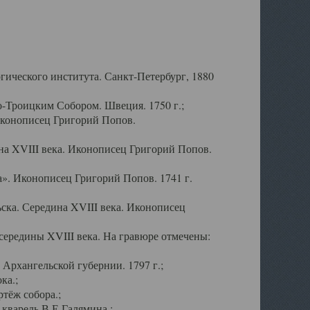
ического института. Санкт-Петербург, 1880
-Троицким Собором. Швеция. 1750 г.;
Иконописец Григорий Попов.
а XVIII века. Иконописец Григорий Попов.
». Иконописец Григорий Попов. 1741 г.
ска. Середина XVIII века. Иконописец
ередины XVIII века. На гравюре отмечены:
Архангельской губернии. 1797 г.;
ка.;
тёж собора.;
кварель В.Е.Галямина.;