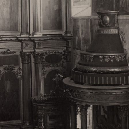
Свято-Троицкий собор
Свято-Троицкий собор Архангельска
23.12.2015
Сегодня мы можем говорить, что Архангельск в большей мере,
пострадал от целенаправленных систематических разрушений,
выдающихся памятников архитектуры. Больше всего по старом
вызванная борьбой с религией, набравшая особую силу в конце
разрушение православного центра архангельской губернии - а
собора Архангельска.
Возникнув в начале XVIII века в центре Архангельск
двухэтажный Троицкий собор, сразу превратился в зрительну
XVIII веке по масштабам ему не было равных на Севере. Впл
оставался самым высоким и значительным из городских строе
второе место, после гостиных дворов, в градостроительной ка
Один из самых больших и светлых соборов России воплотил в
портового города с отраженными в ней архитектурными тече
архангелогородской школы церковного зодчества.
Масштабность, благолепие и богатство собора, вполне оправды