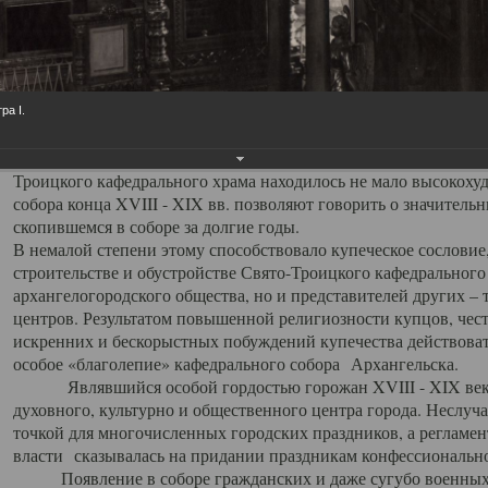
заслуженно выделяя из многочисленных культовых построек 
иконостас украшенный колоннами ионического стиля, с един
царскими вратами, изящным фронтоном и множеством резных,
собой поистине художественную ценность. В совокупности же
шитьем, многочисленными предметами церковной утвари интер
ра I.
неповторимый красочный ансамбль декоративного убранства с
поражающий воображение своих посетителей. В соборной ризн
Троицкого кафедрального храма находилось не мало высокох
собора конца XVIII - XIX вв. позволяют говорить о значител
скопившемся в соборе за долгие годы.
В немалой степени этому способствовало купеческое сословие
строительстве и обустройстве Свято-Троицкого кафедрального 
архангелогородского общества, но и представителей других –
центров. Результатом повышенной религиозности купцов, чес
искренних и бескорыстных побуждений купечества действовать 
особое «благолепие» кафедрального собора Архангельска.
Являвшийся особой гордостью горожан XVIII - XIX века
духовного, культурно и общественного центра города. Неслуч
точкой для многочисленных городских праздников, а регламен
власти сказывалась на придании праздникам конфессионально
Появление в соборе гражданских и даже сугубо военных 