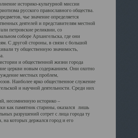
полнение историко-культурной миссии
триотизма русского православного общества.
редметов, чье значение определяется
твенных деятелей и представителям местной
тали петровские реликвии, со
альном соборе Архангельска, где они
м. С другой стороны, в связи с большой
кивали ту общественную значимость,
а.
тории и общественной жизни города
ение церкви новым содержанием. Они охотно
бсуждение местных проблем,
юзов. Наиболее ярко общественное служение
ельской и научной деятельности. Среди них
й, несомненную историко –
ауки как памятник старины, оказался лишь
ьных разрушений сотрет с лица города ту
 на которых держался город и его