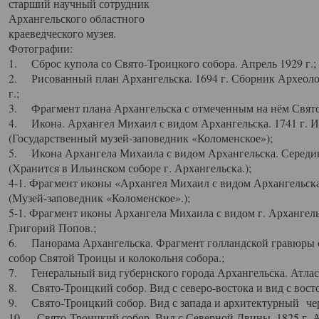
старший научный сотрудник
Архангельского областного
краеведческого музея.
Фотографии:
1. Сброс купола со Свято-Троицкого собора. Апрель 1929 г.;
2. Рисованный план Архангельска. 1694 г. Сборник Археолог
г.;
3. Фрагмент плана Архангельска с отмеченным на нём Свято
4. Икона. Архангел Михаил с видом Архангельска. 1741 г. 
(Государственный музей-заповедник «Коломенское»);
5. Икона Архангела Михаила с видом Архангельска. Середин
(Хранится в Ильинском соборе г. Архангельска.);
4-1. Фрагмент иконы «Архангел Михаил с видом Архангельска
(Музей-заповедник «Коломенское».);
5-1. Фрагмент иконы Архангела Михаила с видом г. Архангель
Григорий Попов.;
6. Панорама Архангельска. Фрагмент голландской гравюры с
собор Святой Троицы и колокольня собора.;
7. Генеральный вид губернского города Архангельска. Атлас 
8. Свято-Троицкий собор. Вид с северо-востока и вид с восто
9. Свято-Троицкий собор. Вид с запада и архитектурный чер
10. Свято-Троицкий собор. Вид с Северной Двины. 1825 г. А