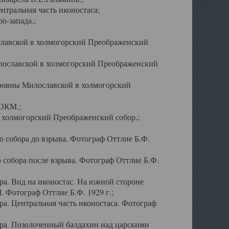
тральная часть иконостаса;
о-запада.;
славской в холмогорский Преображенский
лославской в холмогорский Преображенский
оровны Милославской в холмогорский
АОКМ.;
в холмогорский Преображенский собор.;
 собора до взрыва. Фотограф Оттлие Б.Ф.
 собора после взрыва. Фотограф Оттлие Б.Ф.
а. Вид на иконостас. На южной стороне
. Фотограф Оттлие Б.Ф. 1929 г.;
а. Центральная часть иконостаса. Фотограф
ра. Позолоченный балдахин над царскими