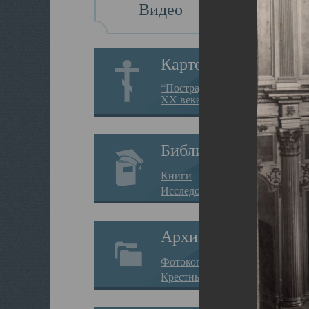
Видео
Картотека
“Пострадавшие за веру в
XX веке на Севере”
Библиотека
Книги
Исследования
Архив
Фотокопии дел
Крестные ходы