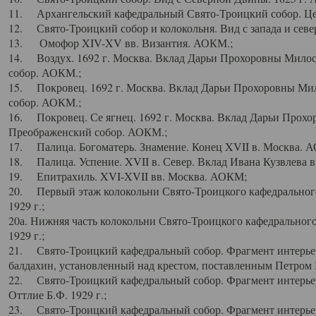
11. Архангельский кафедральный Свято-Троицкий собор. Цен
12. Свято-Троицкий собор и колокольня. Вид с запада и север
13. Омофор XIV-XV вв. Византия. АОКМ.;
14. Воздух. 1692 г. Москва. Вклад Дарьи Прохоровны Мило
собор. АОКМ.;
15. Покровец. 1692 г. Москва. Вклад Дарьи Прохоровны Ми
собор. АОКМ.;
16. Покровец. Се ягнец. 1692 г. Москва. Вклад Дарьи Прох
Преображенский собор. АОКМ.;
17. Палица. Богоматерь. Знамение. Конец XVII в. Москва. 
18. Палица. Успение. XVII в. Север. Вклад Ивана Кузвлева 
19. Епитрахиль. XVI-XVII вв. Москва. АОКМ;
20. Первый этаж колокольни Свято-Троицкого кафедрального
1929 г.;
20а. Нижняя часть колокольни Свято-Троицкого кафедрального
1929 г.;
21. Свято-Троицкий кафедральный собор. Фрагмент интерьер
балдахин, установленный над крестом, поставленным Петром I
22. Свято-Троицкий кафедральный собор. Фрагмент интерьер
Оттлие Б.Ф. 1929 г.;
23. Свято-Троицкий кафедральный собор. Фрагмент интерье