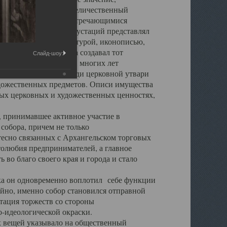
города. Обширный и величественный
ственными нигде не встречающимися
 символических инкрустаций представлял
 с живописью, скульптурой, иконописью,
ьер Троицкого храма создавал тот
Слайд-шоу:
обора, на протяжении многих лет
ице, библиотеке, среди церковной утвари
удожественных предметов. Описи имущества
ьных церковных и художественных ценностях,
, принимавшее активное участие в
собора, причем не только
 тесно связанных с Архангельском торговых
толюбия предпринимателей, а главное
во благо своего края и города и стало
 он одновременно воплотил себе функции
айно, именно собор становился отправной
тация торжеств со стороны
-идеологической окраски.
вещей указывало на общественный