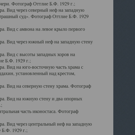
ери. Фотограф Оттлие Б.Ф. 1929 г.;
а. Вид через северный неф на западную
трашный суд». Фотограф Оттлие Б.Ф. 1929
. Вид с амвона на левое крыло первого
а. Вид через южный неф на западную стену
а. Вид с высоты западных хоров на
 Б.Ф. 1929 г.;
а. Вид на юго-восточную часть храма с
дахин, установленный над крестом,
а. Вид на северную стену храма. Фотограф
ра. Вид на южную стену и два опорных
;
тральная часть иконостаса. Фотограф
а. Вид через центральный неф на западную
Б.Ф. 1929 г.;