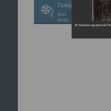
Галерея
Фото
Видео
28. Балахин над крестом Пет