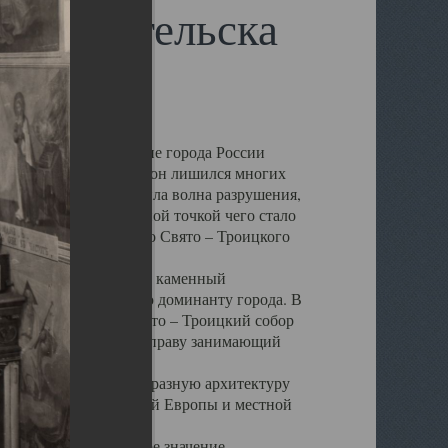
 Архангельска
 чем другие губернские города России
 в результате которых он лишился многих
у Архангельску ударила волна разрушения,
 20 –х годов. Отправной точкой чего стало
нсамбля кафедрального Свято – Троицкого
а, величественный каменный
ю и градостроительную доминанту города. В
оть до разрушения Свято – Троицкий собор
ний Архангельска, по праву занимающий
ртине Архангельска.
 себе яркую и своеобразную архитектуру
ниями России, Западной Европы и местной
вали его кафедральное значение,