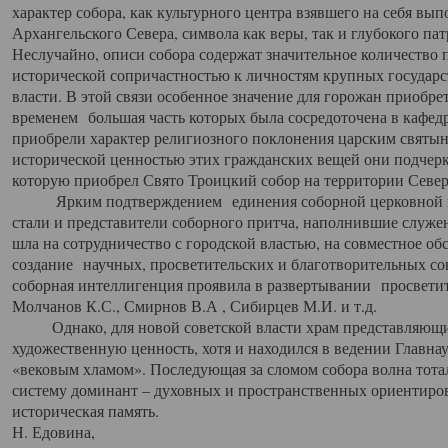
характер собора, как культурного центра взявшего на себя вы
Архангельского Севера, символа как веры, так и глубокого па
Неслучайно, описи собора содержат значительное количество п
исторической сопричастностью к личностям крупных государс
власти. В этой связи особенное значение для горожан приобре
временем большая часть которых была сосредоточена в кафедр
приобрели характер религиозного поклонения царским святыня
исторической ценностью этих гражданских вещей они подчер
которую приобрел Свято Троицкий собор на территории Север
Ярким подтверждением единения соборной церковной ис
стали и представители соборного притча, наполнившие служ
шла на сотрудничество с городской властью, на совместное о
создание научных, просветительских и благотворительных со
соборная интеллигенция проявила в развертывании просветит
Молчанов К.С., Смирнов В.А , Сибирцев М.И. и т.д.
Однако, для новой советской власти храм представляющи
художественную ценность, хотя и находился в ведении Главн
«вековым хламом». Последующая за сломом собора волна тотал
систему доминант – духовных и пространственных ориентиров,
историческая память.
Н. Едовина,