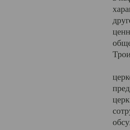
хара
друг
ценн
обще
Трои
Ярк
церк
пред
церк
сотр
обсу