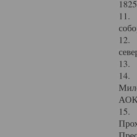
1825
11.
собо
12. 
севе
13.
14. 
Мило
АОК
15. 
Прох
Прео