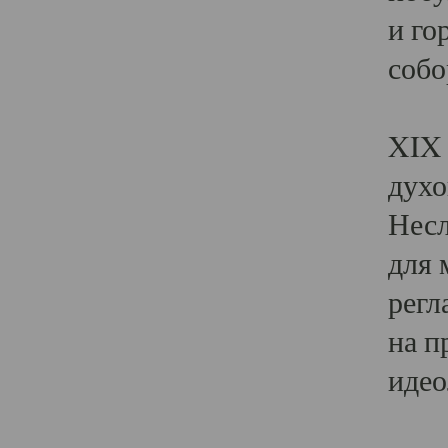
и го
собо
Явл
XIX 
духо
Несл
для 
регл
на п
идео
Поя