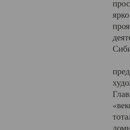
прос
ярко
проя
деят
Сиби
Одн
пред
худо
Глав
«век
тота
доми