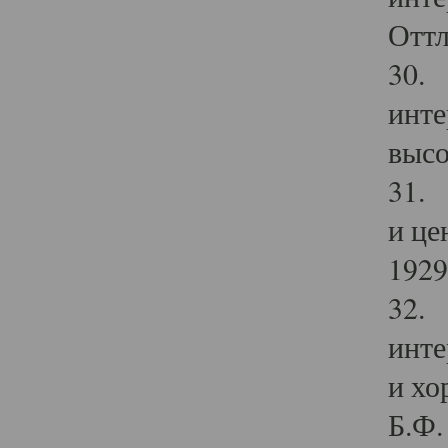
Оттл
30. 
инте
высо
31. 
и це
1929 
32. 
инте
и хо
Б.Ф. 