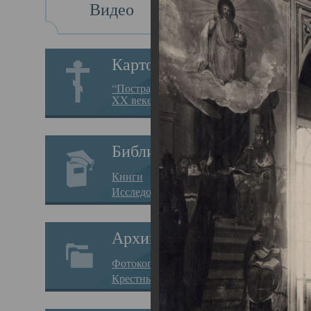
Видео
Св
Картотека
Свя
“Пострадавшие за веру в
XX веке на Севере”
23.12.
Сего
Библиотека
мере
Книги
целе
Исследования
резу
Архив
памя
Фотокопии дел
Арха
Крестные ходы
борь