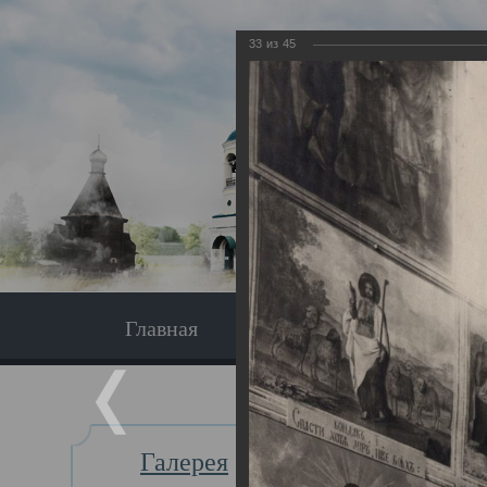
33
из
45
Главная
Экскурсия
Главная
Галерея