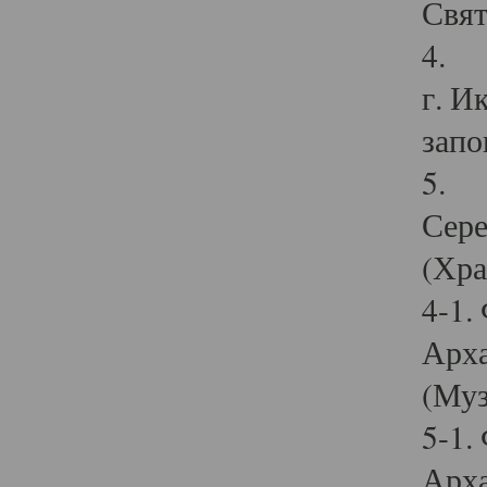
Свят
4. И
г. И
запо
5. И
Сере
(Хра
4-1.
Арха
(Муз
5-1.
Арха