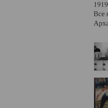
1919
Все 
Арха