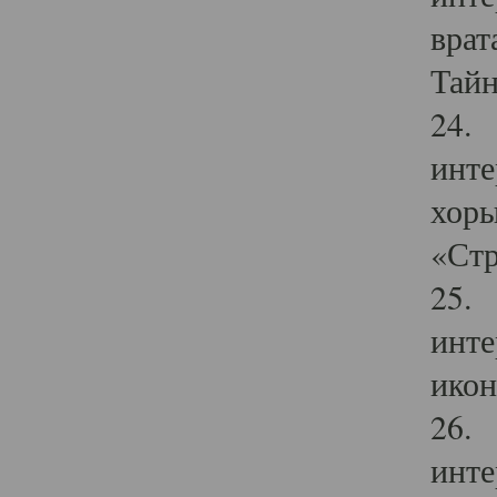
врат
Тайн
24. 
инте
хоры
«Стр
25. 
инте
икон
26. 
инте