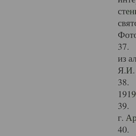
стен
свят
Фото
37. 
из а
Я.И. 
38. 
1919
39. 
г. А
40. 