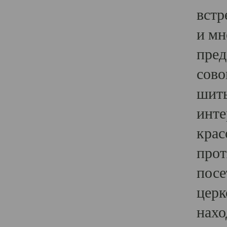
встр
и мн
пред
сово
шить
инте
крас
прот
посе
церк
нахо