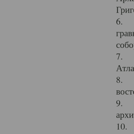
Григ
6. П
грав
собо
7. Г
Атла
8. С
вост
9. С
архи
10. 