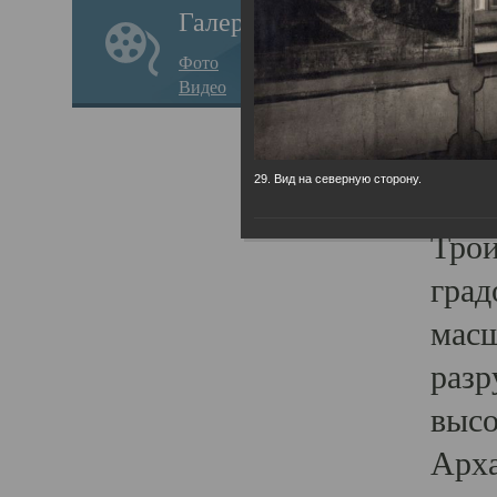
Галерея
годо
Фото
прав
Видео
кафе
Воз
29. Вид на северную сторону.
Арха
Трои
град
масш
разр
высо
Арха