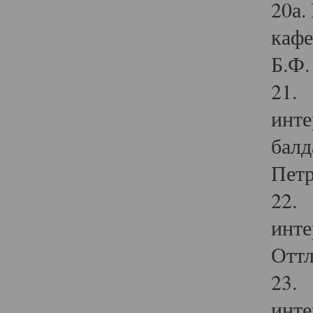
20а.
кафе
Б.Ф. 
21. 
инте
балд
Петр
22. 
инте
Оттл
23. 
инте