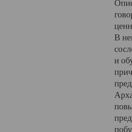
Опис
гово
ценн
В не
сосл
и об
прич
пред
Арха
повы
пред
побу