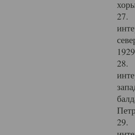
хоры
27. 
инте
севе
1929 
28. 
инте
запа
балд
Петр
29. 
инте