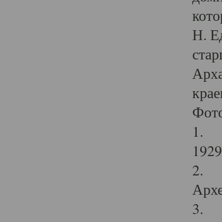
кото
Н. Е
стар
Арха
крае
Фот
1. С
1929 
2. Р
Архе
3. Ф