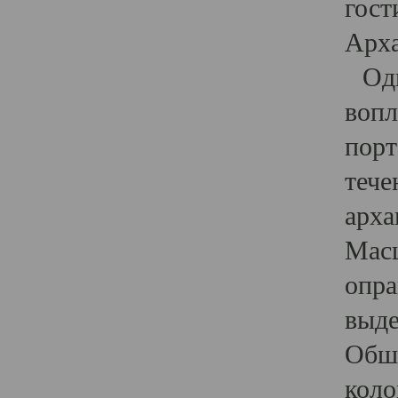
гост
Арха
Один
вопл
порт
тече
арха
Масш
опра
выде
Обши
коло