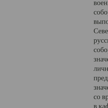
воен
собо
выпо
Севе
русс
собо
знач
личн
пред
знач
со в
в ка