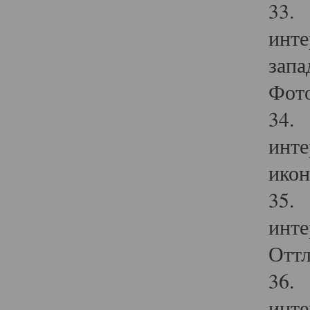
33. 
инте
запа
Фото
34. 
инте
икон
35. 
инте
Оттл
36. 
инте