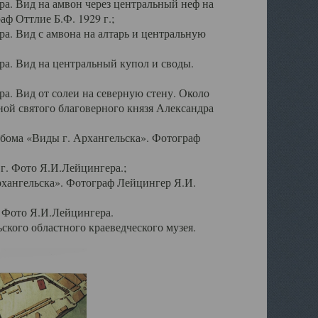
а. Вид на амвон через центральный неф на
аф Оттлие Б.Ф. 1929 г.;
. Вид с амвона на алтарь и центральную
а. Вид на центральный купол и своды.
. Вид от солеи на северную стену. Около
ой святого благоверного князя Александра
бома «Виды г. Архангельска». Фотограф
г. Фото Я.И.Лейцингера.;
рхангельска». Фотограф Лейцингер Я.И.
. Фото Я.И.Лейцингера.
кого областного краеведческого музея.