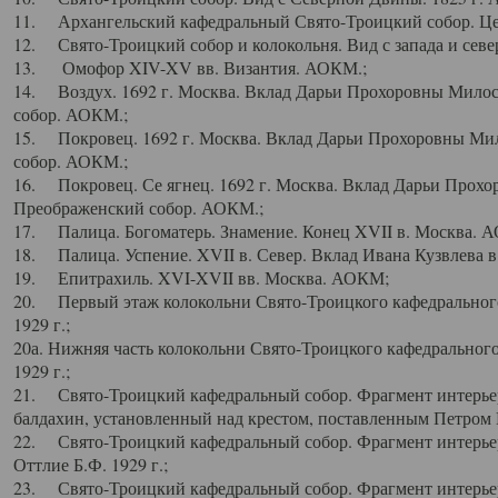
11. Архангельский кафедральный Свято-Троицкий собор. Цен
12. Свято-Троицкий собор и колокольня. Вид с запада и север
13. Омофор XIV-XV вв. Византия. АОКМ.;
14. Воздух. 1692 г. Москва. Вклад Дарьи Прохоровны Мило
собор. АОКМ.;
15. Покровец. 1692 г. Москва. Вклад Дарьи Прохоровны Ми
собор. АОКМ.;
16. Покровец. Се ягнец. 1692 г. Москва. Вклад Дарьи Прох
Преображенский собор. АОКМ.;
17. Палица. Богоматерь. Знамение. Конец XVII в. Москва. 
18. Палица. Успение. XVII в. Север. Вклад Ивана Кузвлева 
19. Епитрахиль. XVI-XVII вв. Москва. АОКМ;
20. Первый этаж колокольни Свято-Троицкого кафедрального
1929 г.;
20а. Нижняя часть колокольни Свято-Троицкого кафедрального
1929 г.;
21. Свято-Троицкий кафедральный собор. Фрагмент интерьер
балдахин, установленный над крестом, поставленным Петром I
22. Свято-Троицкий кафедральный собор. Фрагмент интерьер
Оттлие Б.Ф. 1929 г.;
23. Свято-Троицкий кафедральный собор. Фрагмент интерье