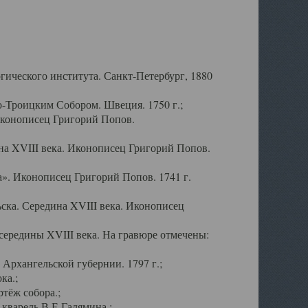
ического института. Санкт-Петербург, 1880
-Троицким Собором. Швеция. 1750 г.;
Иконописец Григорий Попов.
а XVIII века. Иконописец Григорий Попов.
». Иконописец Григорий Попов. 1741 г.
ска. Середина XVIII века. Иконописец
ередины XVIII века. На гравюре отмечены:
Архангельской губернии. 1797 г.;
ка.;
тёж собора.;
кварель В.Е.Галямина.;