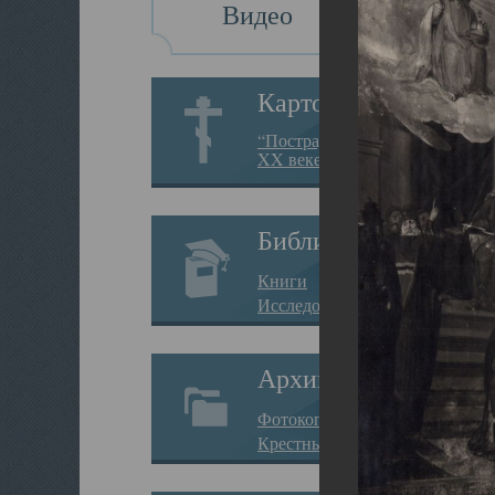
Видео
Картотека
“Пострадавшие за веру в
XX веке на Севере”
Библиотека
Книги
Исследования
Архив
Фотокопии дел
Крестные ходы