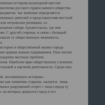
полнение историко-культурной миссии
триотизма русского православного общества.
редметов, чье значение определяется
твенных деятелей и представителям местной
тали петровские реликвии, со
альном соборе Архангельска, где они
м. С другой стороны, в связи с большой
кивали ту общественную значимость,
а.
тории и общественной жизни города
ение церкви новым содержанием. Они охотно
бсуждение местных проблем,
юзов. Наиболее ярко общественное служение
ельской и научной деятельности. Среди них
й, несомненную историко –
ауки как памятник старины, оказался лишь
ьных разрушений сотрет с лица города ту
 на которых держался город и его