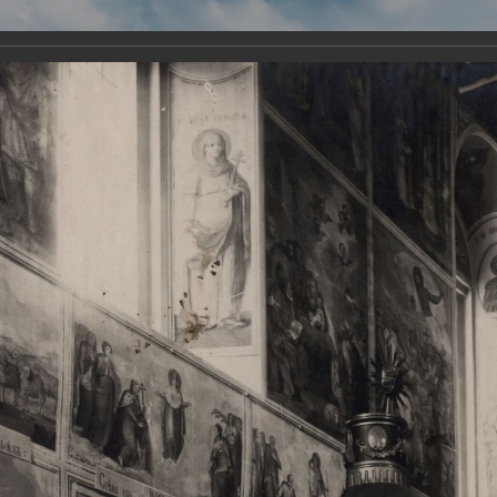
Виртуа
Новомученико
Земли А
Сайт создан по благосло
и Холмо
Наследники
Галерея
Главная
Галерея
Храмы-мученики Архангельска
Свято-Тро