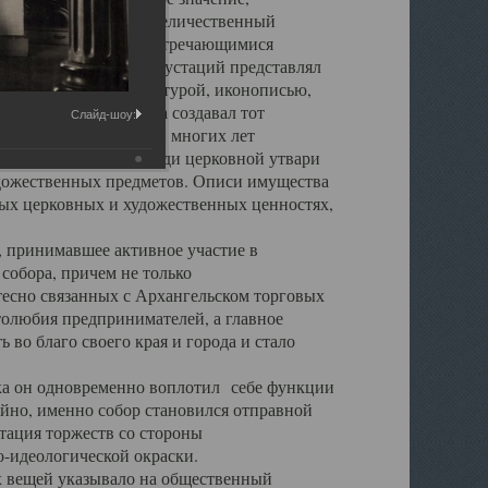
города. Обширный и величественный
ственными нигде не встречающимися
 символических инкрустаций представлял
 с живописью, скульптурой, иконописью,
ьер Троицкого храма создавал тот
Слайд-шоу:
обора, на протяжении многих лет
ице, библиотеке, среди церковной утвари
удожественных предметов. Описи имущества
ьных церковных и художественных ценностях,
, принимавшее активное участие в
собора, причем не только
 тесно связанных с Архангельском торговых
толюбия предпринимателей, а главное
во благо своего края и города и стало
 он одновременно воплотил себе функции
айно, именно собор становился отправной
тация торжеств со стороны
-идеологической окраски.
вещей указывало на общественный