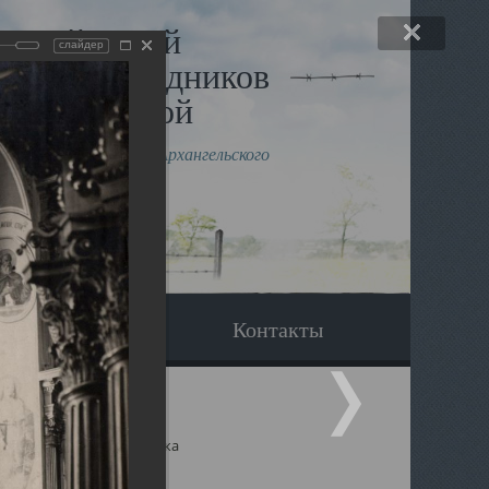
льный музей
слайдер
в и исповедников
рхангельской
влению митрополита Архангельского
горского Даниила
Вопрос-ответ
Контакты
ицкий собор Архангельска