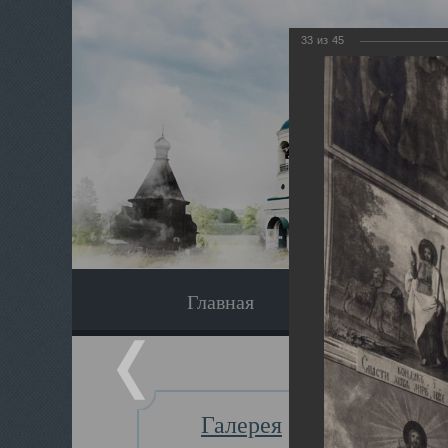
33
из
45
Главная
Экскурсия
Галерея