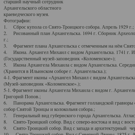
старший научный сотрудник
Архангельского областного
краеведческого музея.
Фотографии:
1. Сброс купола со Свято-Троицкого собора. Апрель 1929 г.;
2. Рисованный план Архангельска. 1694 г. Сборник Археолог
г.;
3. Фрагмент плана Архангельска с отмеченным на нём Свято
4. Икона. Архангел Михаил с видом Архангельска. 1741 г. 
(Государственный музей-заповедник «Коломенское»);
5. Икона Архангела Михаила с видом Архангельска. Середин
(Хранится в Ильинском соборе г. Архангельска.);
4-1. Фрагмент иконы «Архангел Михаил с видом Архангельска
(Музей-заповедник «Коломенское».);
5-1. Фрагмент иконы Архангела Михаила с видом г. Архангель
Григорий Попов.;
6. Панорама Архангельска. Фрагмент голландской гравюры с
собор Святой Троицы и колокольня собора.;
7. Генеральный вид губернского города Архангельска. Атлас 
8. Свято-Троицкий собор. Вид с северо-востока и вид с восто
9. Свято-Троицкий собор. Вид с запада и архитектурный чер
10. Свято-Троицкий собор. Вид с Северной Двины. 1825 г. А