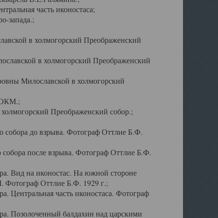
тральная часть иконостаса;
о-запада.;
славской в холмогорский Преображенский
лославской в холмогорский Преображенский
оровны Милославской в холмогорский
АОКМ.;
в холмогорский Преображенский собор.;
 собора до взрыва. Фотограф Оттлие Б.Ф.
 собора после взрыва. Фотограф Оттлие Б.Ф.
а. Вид на иконостас. На южной стороне
. Фотограф Оттлие Б.Ф. 1929 г.;
а. Центральная часть иконостаса. Фотограф
ра. Позолоченный балдахин над царскими