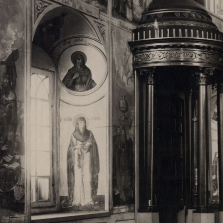
Свято-Троицкий собор
Свято-Троицкий собор Архангельска
23.12.2015
Сегодня мы можем говорить, что Архангельск в большей мере,
пострадал от целенаправленных систематических разрушений,
выдающихся памятников архитектуры. Больше всего по старом
вызванная борьбой с религией, набравшая особую силу в конце
разрушение православного центра архангельской губернии - а
собора Архангельска.
Возникнув в начале XVIII века в центре Архангельск
двухэтажный Троицкий собор, сразу превратился в зрительну
XVIII веке по масштабам ему не было равных на Севере. Впл
оставался самым высоким и значительным из городских строе
второе место, после гостиных дворов, в градостроительной ка
Один из самых больших и светлых соборов России воплотил в
портового города с отраженными в ней архитектурными тече
архангелогородской школы церковного зодчества.
Масштабность, благолепие и богатство собора, вполне оправды