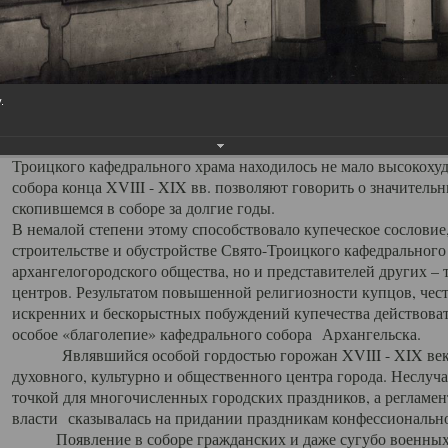
заслуженно выделяя из многочисленных культовых построек 
иконостас украшенный колоннами ионического стиля, с един
царскими вратами, изящным фронтоном и множеством резных,
собой поистине художественную ценность. В совокупности же
шитьем, многочисленными предметами церковной утвари интер
.
неповторимый красочный ансамбль декоративного убранства с
поражающий воображение своих посетителей. В соборной ризн
Троицкого кафедрального храма находилось не мало высокох
собора конца XVIII - XIX вв. позволяют говорить о значител
скопившемся в соборе за долгие годы.
В немалой степени этому способствовало купеческое сословие
строительстве и обустройстве Свято-Троицкого кафедрального 
архангелогородского общества, но и представителей других –
центров. Результатом повышенной религиозности купцов, чес
искренних и бескорыстных побуждений купечества действовать 
особое «благолепие» кафедрального собора Архангельска.
Являвшийся особой гордостью горожан XVIII - XIX века
духовного, культурно и общественного центра города. Неслуч
точкой для многочисленных городских праздников, а регламен
власти сказывалась на придании праздникам конфессионально
Появление в соборе гражданских и даже сугубо военных 