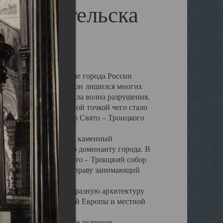
 Архангельска
 чем другие губернские города России
 в результате которых он лишился многих
у Архангельску ударила волна разрушения,
 20 –х годов. Отправной точкой чего стало
нсамбля кафедрального Свято – Троицкого
а, величественный каменный
ю и градостроительную доминанту города. В
оть до разрушения Свято – Троицкий собор
ний Архангельска, по праву занимающий
ртине Архангельска.
 себе яркую и своеобразную архитектуру
ниями России, Западной Европы и местной
вали его кафедральное значение,