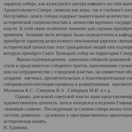
характер собора, как культурного центра взявшего на себя вы
Архангельского Севера, символа как веры, так и глубокого па
Неслучайно, описи собора содержат значительное количество п
исторической сопричастностью к личностям крупных государс
власти. В этой связи особенное значение для горожан приобре
временем большая часть которых была сосредоточена в кафедр
приобрели характер религиозного поклонения царским святыня
исторической ценностью этих гражданских вещей они подчер
которую приобрел Свято Троицкий собор на территории Север
Ярким подтверждением единения соборной церковной ис
стали и представители соборного притча, наполнившие служ
шла на сотрудничество с городской властью, на совместное о
создание научных, просветительских и благотворительных со
соборная интеллигенция проявила в развертывании просветит
Молчанов К.С., Смирнов В.А , Сибирцев М.И. и т.д.
Однако, для новой советской власти храм представляющи
художественную ценность, хотя и находился в ведении Главн
«вековым хламом». Последующая за сломом собора волна тотал
систему доминант – духовных и пространственных ориентиров,
историческая память.
Н. Едовина,