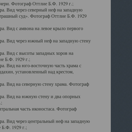
ери. Фотограф Оттлие Б.Ф. 1929 г.;
а. Вид через северный неф на западную
трашный суд». Фотограф Оттлие Б.Ф. 1929
. Вид с амвона на левое крыло первого
а. Вид через южный неф на западную стену
а. Вид с высоты западных хоров на
 Б.Ф. 1929 г.;
а. Вид на юго-восточную часть храма с
дахин, установленный над крестом,
а. Вид на северную стену храма. Фотограф
ра. Вид на южную стену и два опорных
;
тральная часть иконостаса. Фотограф
а. Вид через центральный неф на западную
Б.Ф. 1929 г.;