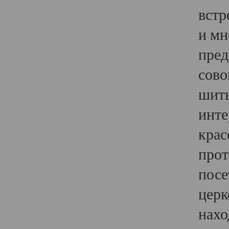
встр
и мн
пред
сово
шить
инте
крас
прот
посе
церк
нахо