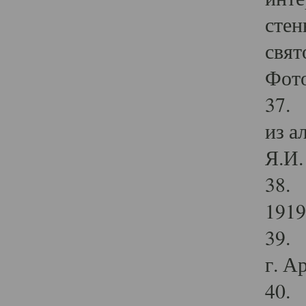
стен
свят
Фото
37. 
из а
Я.И. 
38. 
1919
39. 
г. А
40. 