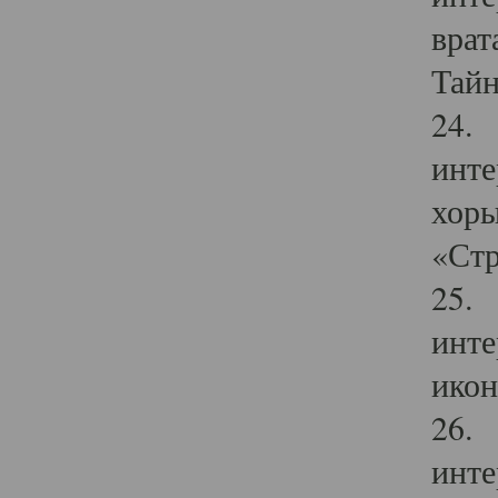
врат
Тайн
24. 
инте
хоры
«Стр
25. 
инте
икон
26. 
инте