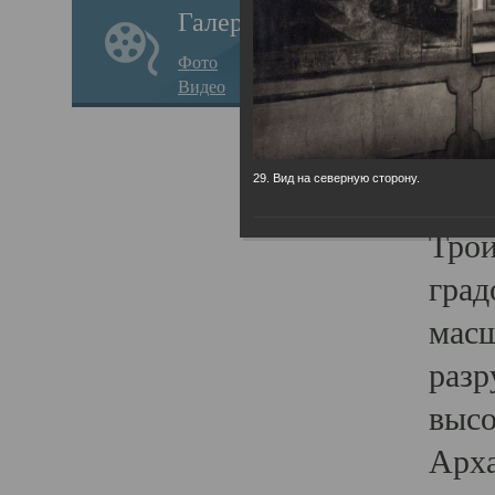
Галерея
годо
Фото
прав
Видео
кафе
Воз
29. Вид на северную сторону.
Арха
Трои
град
масш
разр
высо
Арха