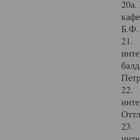
20а.
кафе
Б.Ф. 
21. 
инте
балд
Петр
22. 
инте
Оттл
23. 
инте