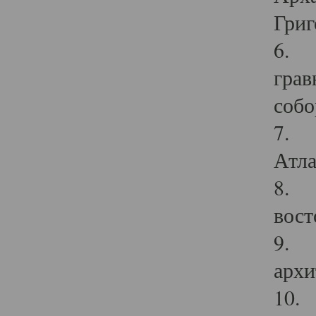
Григ
6. П
грав
собо
7. Г
Атла
8. С
вост
9. С
архи
10. 