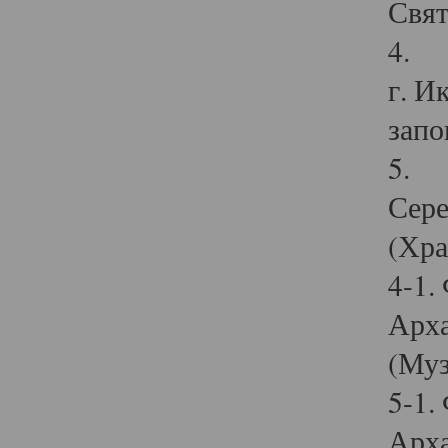
Свят
4. И
г. И
запо
5. И
Сере
(Хра
4-1.
Арха
(Муз
5-1.
Арха