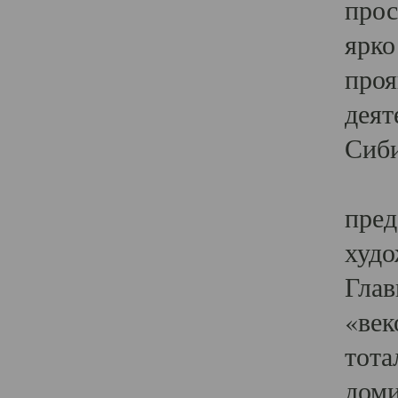
прос
ярко
проя
деят
Сиби
Одн
пред
худо
Глав
«век
тота
доми