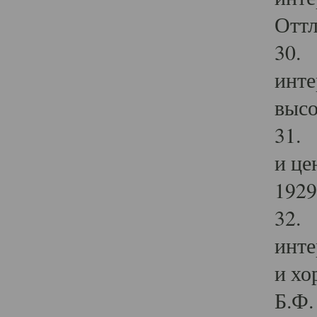
Оттл
30. 
инте
высо
31. 
и це
1929 
32. 
инте
и хо
Б.Ф. 