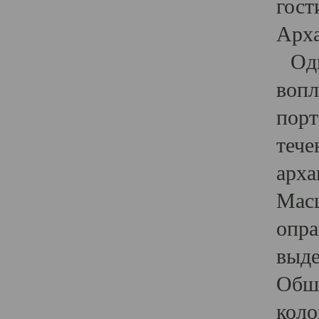
гост
Арха
Один
вопл
порт
тече
арха
Масш
опра
выде
Обши
коло