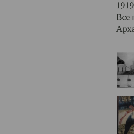
1919
Все 
Арха