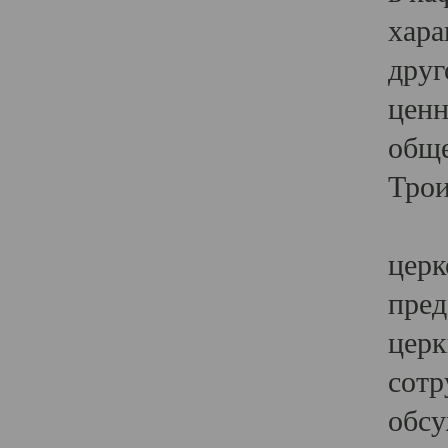
хара
друг
ценн
обще
Трои
Ярк
церк
пред
церк
сотр
обсу