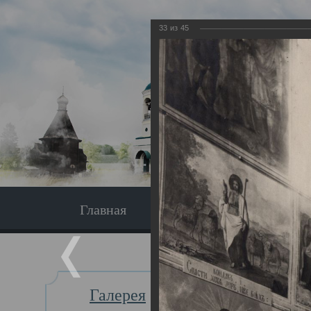
33
из
45
Главная
Экскурсия
Главная
Галерея