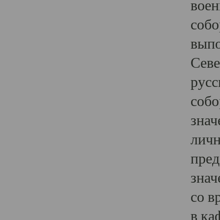
воен
собо
выпо
Севе
русс
собо
знач
личн
пред
знач
со в
в ка