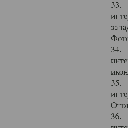
33. 
инте
запа
Фото
34. 
инте
икон
35. 
инте
Оттл
36. 
инте