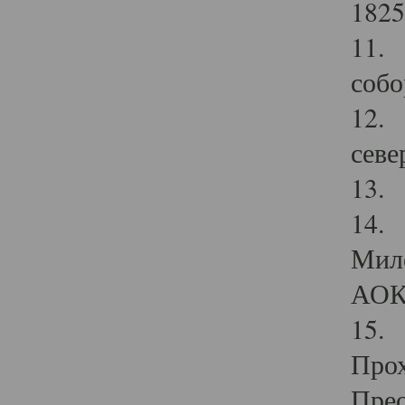
1825
11.
собо
12. 
севе
13.
14. 
Мило
АОК
15. 
Прох
Прео