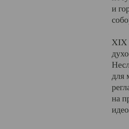
и го
собо
Явл
XIX 
духо
Несл
для 
регл
на п
идео
Поя