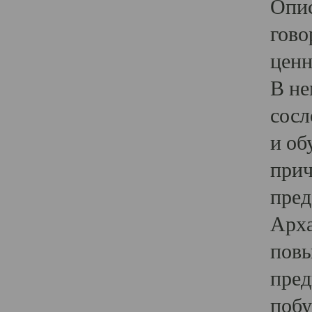
Опис
гово
ценн
В не
сосл
и об
прич
пред
Арха
повы
пред
побу