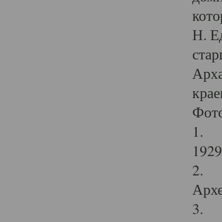
кото
Н. Е
стар
Арха
крае
Фот
1. С
1929 
2. Р
Архе
3. Ф