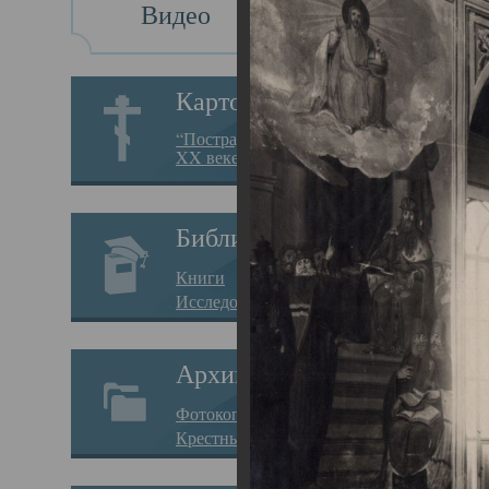
Видео
Св
Картотека
Свя
“Пострадавшие за веру в
XX веке на Севере”
23.12.
Сего
Библиотека
мере
Книги
целе
Исследования
резу
Архив
памя
Фотокопии дел
Арха
Крестные ходы
борь