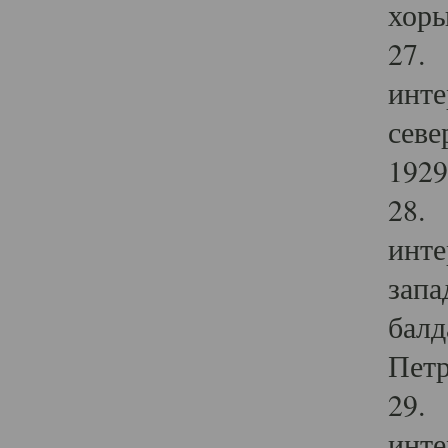
хоры
27. 
инте
севе
1929 
28. 
инте
запа
балд
Петр
29. 
инте