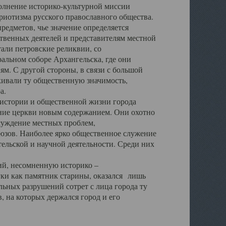
полнение историко-культурной миссии
триотизма русского православного общества.
редметов, чье значение определяется
твенных деятелей и представителям местной
тали петровские реликвии, со
альном соборе Архангельска, где они
м. С другой стороны, в связи с большой
кивали ту общественную значимость,
а.
тории и общественной жизни города
ение церкви новым содержанием. Они охотно
бсуждение местных проблем,
юзов. Наиболее ярко общественное служение
ельской и научной деятельности. Среди них
й, несомненную историко –
ауки как памятник старины, оказался лишь
ьных разрушений сотрет с лица города ту
 на которых держался город и его