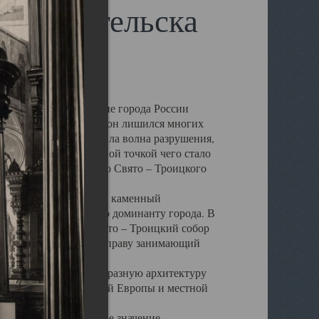
 Архангельска
 чем другие губернские города России
 в результате которых он лишился многих
у Архангельску ударила волна разрушения,
 20 –х годов. Отправной точкой чего стало
нсамбля кафедрального Свято – Троицкого
а, величественный каменный
ю и градостроительную доминанту города. В
оть до разрушения Свято – Троицкий собор
ний Архангельска, по праву занимающий
ртине Архангельска.
 себе яркую и своеобразную архитектуру
ниями России, Западной Европы и местной
вали его кафедральное значение,