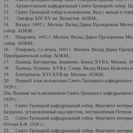
11. Архангельский кафедральный Свято-Троицкий собор. Цен
12. Свято-Троицкий собор и колокольня. Вид с запада и север
13. Омофор XIV-XV вв. Византия. АОКМ.;
14. Воздух. 1692 г. Москва. Вклад Дарьи Прохоровны Мило
собор. АОКМ.;
15. Покровец. 1692 г. Москва. Вклад Дарьи Прохоровны Ми
собор. АОКМ.;
16. Покровец. Се ягнец. 1692 г. Москва. Вклад Дарьи Прох
Преображенский собор. АОКМ.;
17. Палица. Богоматерь. Знамение. Конец XVII в. Москва. 
18. Палица. Успение. XVII в. Север. Вклад Ивана Кузвлева 
19. Епитрахиль. XVI-XVII вв. Москва. АОКМ;
20. Первый этаж колокольни Свято-Троицкого кафедрального
1929 г.;
20а. Нижняя часть колокольни Свято-Троицкого кафедрального
1929 г.;
21. Свято-Троицкий кафедральный собор. Фрагмент интерьер
балдахин, установленный над крестом, поставленным Петром I
22. Свято-Троицкий кафедральный собор. Фрагмент интерьер
Оттлие Б.Ф. 1929 г.;
23. Свято-Троицкий кафедральный собор. Фрагмент интерье