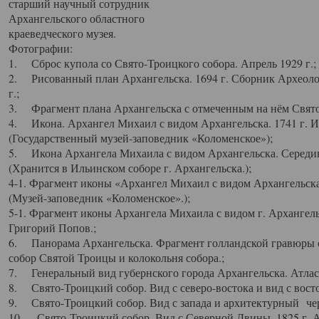
старший научный сотрудник
Архангельского областного
краеведческого музея.
Фотографии:
1. Сброс купола со Свято-Троицкого собора. Апрель 1929 г.;
2. Рисованный план Архангельска. 1694 г. Сборник Археолог
г.;
3. Фрагмент плана Архангельска с отмеченным на нём Свято
4. Икона. Архангел Михаил с видом Архангельска. 1741 г. 
(Государственный музей-заповедник «Коломенское»);
5. Икона Архангела Михаила с видом Архангельска. Середин
(Хранится в Ильинском соборе г. Архангельска.);
4-1. Фрагмент иконы «Архангел Михаил с видом Архангельска
(Музей-заповедник «Коломенское».);
5-1. Фрагмент иконы Архангела Михаила с видом г. Архангель
Григорий Попов.;
6. Панорама Архангельска. Фрагмент голландской гравюры с
собор Святой Троицы и колокольня собора.;
7. Генеральный вид губернского города Архангельска. Атлас 
8. Свято-Троицкий собор. Вид с северо-востока и вид с восто
9. Свято-Троицкий собор. Вид с запада и архитектурный чер
10. Свято-Троицкий собор. Вид с Северной Двины. 1825 г. А