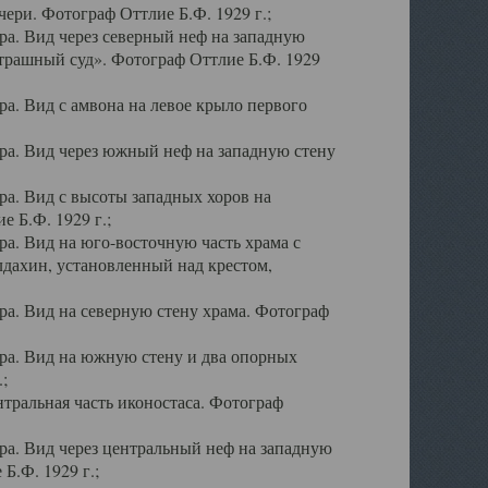
ери. Фотограф Оттлие Б.Ф. 1929 г.;
а. Вид через северный неф на западную
трашный суд». Фотограф Оттлие Б.Ф. 1929
. Вид с амвона на левое крыло первого
а. Вид через южный неф на западную стену
а. Вид с высоты западных хоров на
 Б.Ф. 1929 г.;
а. Вид на юго-восточную часть храма с
дахин, установленный над крестом,
а. Вид на северную стену храма. Фотограф
ра. Вид на южную стену и два опорных
;
тральная часть иконостаса. Фотограф
а. Вид через центральный неф на западную
Б.Ф. 1929 г.;