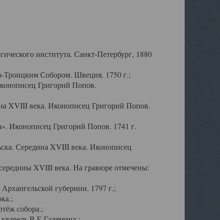
ического института. Санкт-Петербург, 1880
-Троицким Собором. Швеция. 1750 г.;
Иконописец Григорий Попов.
а XVIII века. Иконописец Григорий Попов.
». Иконописец Григорий Попов. 1741 г.
ска. Середина XVIII века. Иконописец
ередины XVIII века. На гравюре отмечены:
Архангельской губернии. 1797 г.;
ка.;
тёж собора.;
кварель В.Е.Галямина.;