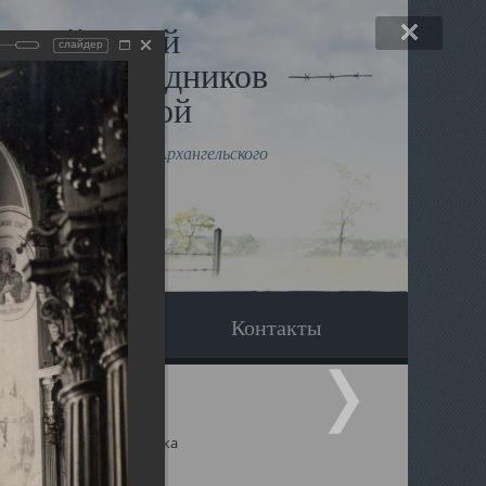
льный музей
слайдер
в и исповедников
рхангельской
влению митрополита Архангельского
горского Даниила
Вопрос-ответ
Контакты
ицкий собор Архангельска