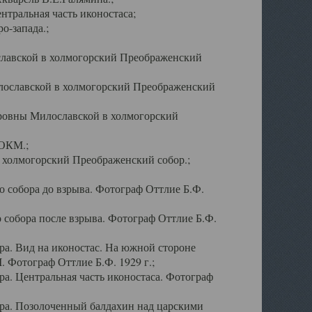
тральная часть иконостаса;
о-запада.;
славской в холмогорский Преображенский
лославской в холмогорский Преображенский
оровны Милославской в холмогорский
АОКМ.;
в холмогорский Преображенский собор.;
 собора до взрыва. Фотограф Оттлие Б.Ф.
 собора после взрыва. Фотограф Оттлие Б.Ф.
а. Вид на иконостас. На южной стороне
. Фотограф Оттлие Б.Ф. 1929 г.;
а. Центральная часть иконостаса. Фотограф
ра. Позолоченный балдахин над царскими