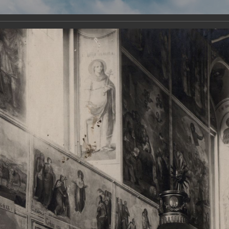
Виртуа
Новомученико
Земли А
Сайт создан по благосло
и Холмо
Наследники
Галерея
Главная
Галерея
Храмы-мученики Архангельска
Свято-Тро