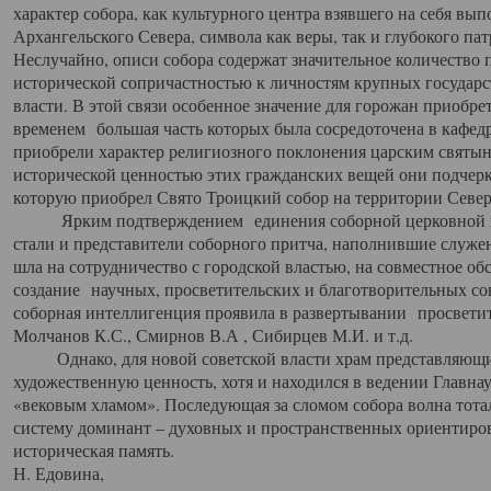
характер собора, как культурного центра взявшего на себя вы
Архангельского Севера, символа как веры, так и глубокого па
Неслучайно, описи собора содержат значительное количество п
исторической сопричастностью к личностям крупных государс
власти. В этой связи особенное значение для горожан приобре
временем большая часть которых была сосредоточена в кафедр
приобрели характер религиозного поклонения царским святыня
исторической ценностью этих гражданских вещей они подчер
которую приобрел Свято Троицкий собор на территории Север
Ярким подтверждением единения соборной церковной ис
стали и представители соборного притча, наполнившие служ
шла на сотрудничество с городской властью, на совместное о
создание научных, просветительских и благотворительных со
соборная интеллигенция проявила в развертывании просветит
Молчанов К.С., Смирнов В.А , Сибирцев М.И. и т.д.
Однако, для новой советской власти храм представляющи
художественную ценность, хотя и находился в ведении Главн
«вековым хламом». Последующая за сломом собора волна тотал
систему доминант – духовных и пространственных ориентиров,
историческая память.
Н. Едовина,