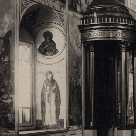
Свято-Троицкий собор
Свято-Троицкий собор Архангельска
23.12.2015
Сегодня мы можем говорить, что Архангельск в большей мере,
пострадал от целенаправленных систематических разрушений,
выдающихся памятников архитектуры. Больше всего по старом
вызванная борьбой с религией, набравшая особую силу в конце
разрушение православного центра архангельской губернии - а
собора Архангельска.
Возникнув в начале XVIII века в центре Архангельск
двухэтажный Троицкий собор, сразу превратился в зрительну
XVIII веке по масштабам ему не было равных на Севере. Впл
оставался самым высоким и значительным из городских строе
второе место, после гостиных дворов, в градостроительной ка
Один из самых больших и светлых соборов России воплотил в
портового города с отраженными в ней архитектурными тече
архангелогородской школы церковного зодчества.
Масштабность, благолепие и богатство собора, вполне оправды