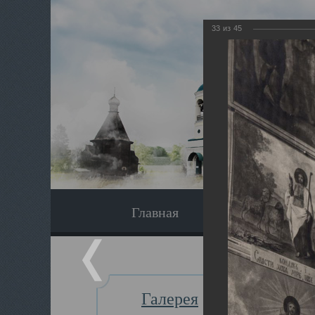
33
из
45
Главная
Экскурсия
Галерея