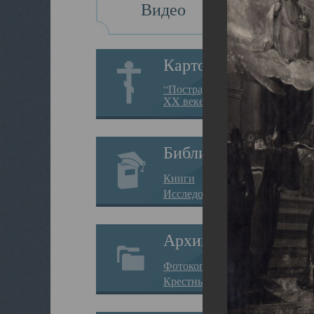
Видео
Картотека
“Пострадавшие за веру в
XX веке на Севере”
Библиотека
Книги
Исследования
Архив
Фотокопии дел
Крестные ходы