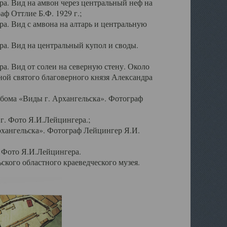
а. Вид на амвон через центральный неф на
аф Оттлие Б.Ф. 1929 г.;
. Вид с амвона на алтарь и центральную
а. Вид на центральный купол и своды.
. Вид от солеи на северную стену. Около
ой святого благоверного князя Александра
бома «Виды г. Архангельска». Фотограф
г. Фото Я.И.Лейцингера.;
рхангельска». Фотограф Лейцингер Я.И.
. Фото Я.И.Лейцингера.
кого областного краеведческого музея.