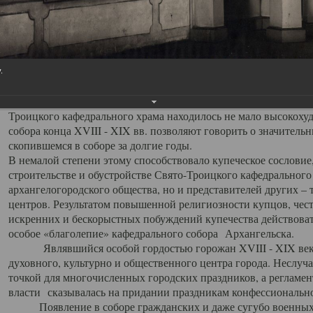
заслуженно выделяя из многочисленных культовых построек 
иконостас украшенный колоннами ионического стиля, с един
царскими вратами, изящным фронтоном и множеством резных,
собой поистине художественную ценность. В совокупности же
шитьем, многочисленными предметами церковной утвари интер
.
неповторимый красочный ансамбль декоративного убранства с
поражающий воображение своих посетителей. В соборной ризн
Троицкого кафедрального храма находилось не мало высокох
собора конца XVIII - XIX вв. позволяют говорить о значител
скопившемся в соборе за долгие годы.
В немалой степени этому способствовало купеческое сословие
строительстве и обустройстве Свято-Троицкого кафедрального 
архангелогородского общества, но и представителей других –
центров. Результатом повышенной религиозности купцов, чес
искренних и бескорыстных побуждений купечества действовать 
особое «благолепие» кафедрального собора Архангельска.
Являвшийся особой гордостью горожан XVIII - XIX века
духовного, культурно и общественного центра города. Неслуч
точкой для многочисленных городских праздников, а регламен
власти сказывалась на придании праздникам конфессионально
Появление в соборе гражданских и даже сугубо военных 