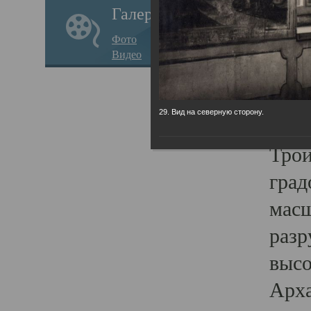
Галерея
годо
Фото
прав
Видео
кафе
Воз
29. Вид на северную сторону.
Арха
Трои
град
масш
разр
высо
Арха