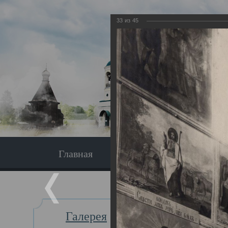
33
из
45
Главная
Экскурсия
Главная
Галерея