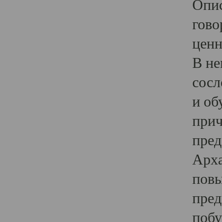
Опис
гово
ценн
В не
сосл
и об
прич
пред
Арха
повы
пред
побу