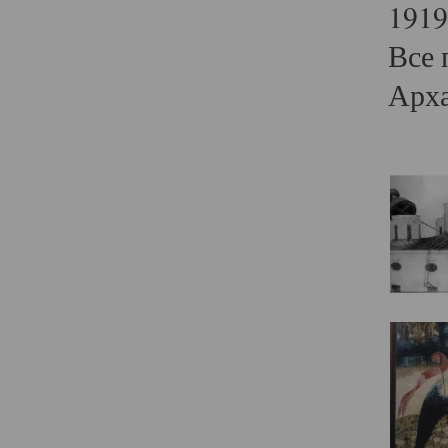
1919
Все 
Арха