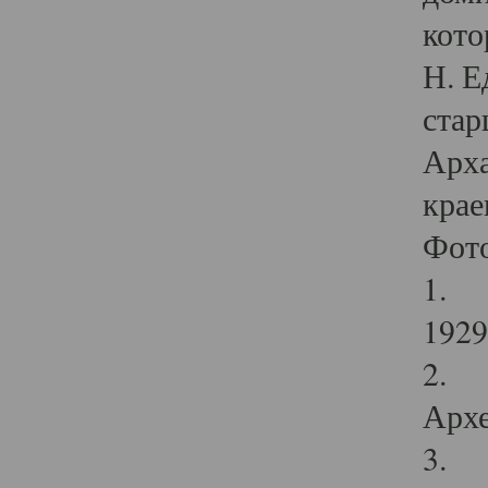
кото
Н. Е
стар
Арха
крае
Фот
1. С
1929 
2. Р
Архе
3. Ф