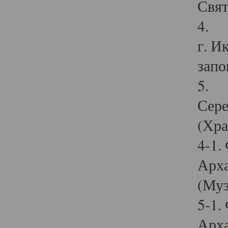
Свят
4. И
г. И
запо
5. И
Сере
(Хра
4-1.
Арха
(Муз
5-1.
Арха