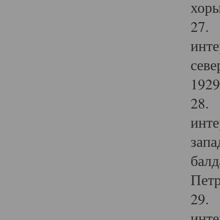
хоры
27. 
инте
севе
1929 
28. 
инте
запа
балд
Петр
29. 
инте