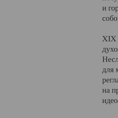
и го
собо
Явл
XIX 
духо
Несл
для 
регл
на п
идео
Поя