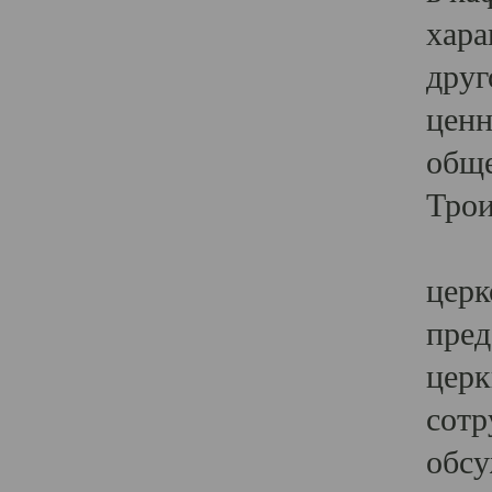
хара
друг
ценн
обще
Трои
Ярк
церк
пред
церк
сотр
обсу