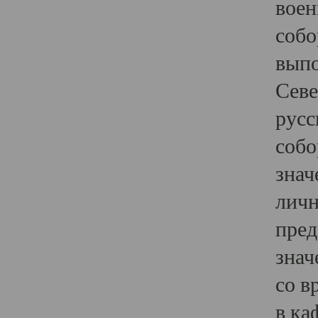
воен
собо
выпо
Севе
русс
собо
знач
личн
пред
знач
со в
в ка