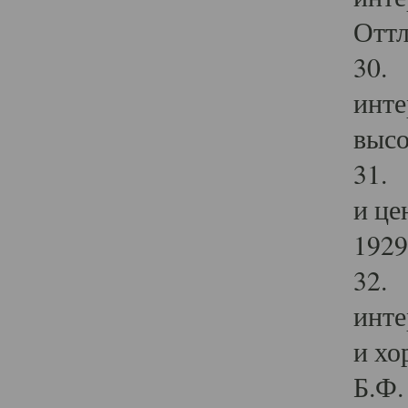
Оттл
30. 
инте
высо
31. 
и це
1929 
32. 
инте
и хо
Б.Ф. 