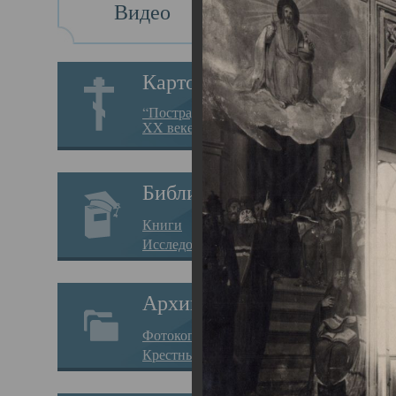
Видео
Св
Картотека
Свя
“Пострадавшие за веру в
XX веке на Севере”
23.12.
Сего
Библиотека
мере
Книги
целе
Исследования
резу
Архив
памя
Фотокопии дел
Арха
Крестные ходы
борь