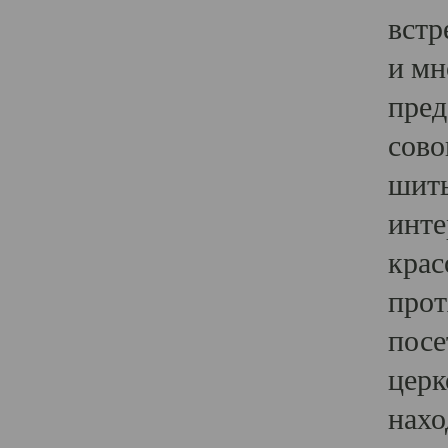
встр
и мн
пред
сово
шить
инте
крас
прот
посе
церк
нахо