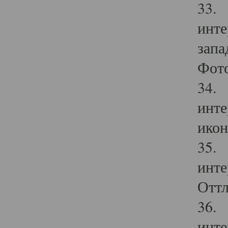
33. 
инте
запа
Фото
34. 
инте
икон
35. 
инте
Оттл
36. 
инте