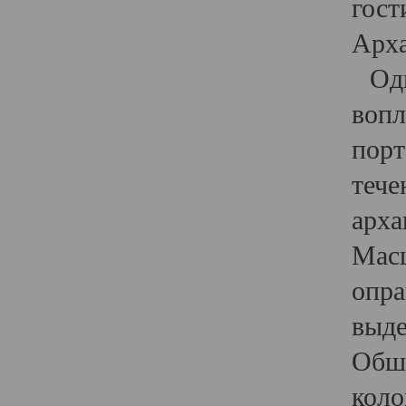
гост
Арха
Один
вопл
порт
тече
арха
Масш
опра
выде
Обши
коло