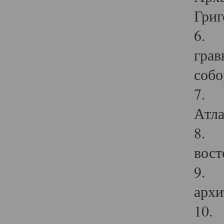
Григ
6. П
грав
собо
7. Г
Атла
8. С
вост
9. С
архи
10. 