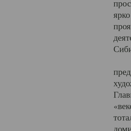
прос
ярко
проя
деят
Сиби
Одн
пред
худо
Глав
«век
тота
доми