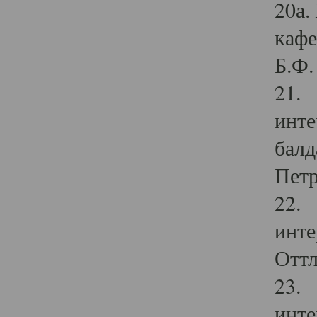
20а.
кафе
Б.Ф. 
21. 
инте
балд
Петр
22. 
инте
Оттл
23. 
инте