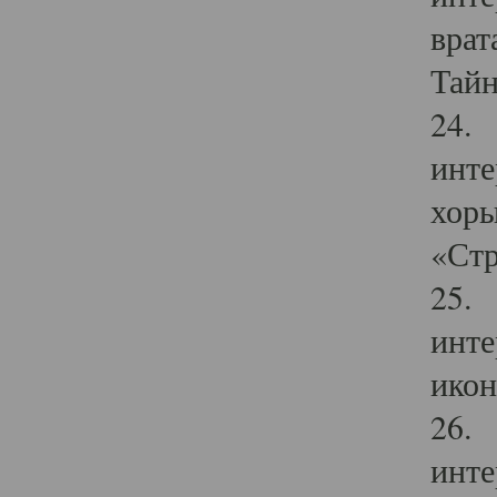
врат
Тайн
24. 
инте
хоры
«Стр
25. 
инте
икон
26. 
инте