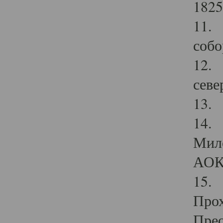
1825
11.
собо
12. 
севе
13.
14. 
Мило
АОК
15. 
Прох
Прео