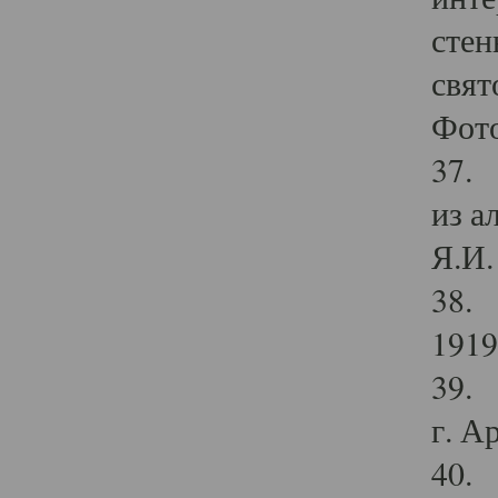
стен
свят
Фото
37. 
из а
Я.И. 
38. 
1919
39. 
г. А
40. 